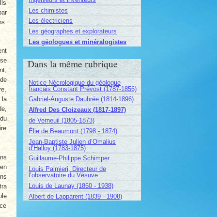
Ils
Les chimistes
par
Les électriciens
ns.
Les géographes et explorateurs
Les géologues et minéralogistes
ent
 se
Dans la même rubrique
nt,
 de
Notice Nécrologique du géologue
français Constant Prévost (1787-1856)
re,
Gabriel-Auguste Daubrée (1814-1896)
 la
de,
Alfred Des Cloizeaux (1817-1897)
ndu
de Verneuil (1805-1873)
ire
Élie de Beaumont (1798 - 1874)
Jean-Baptiste Julien d’Omalius
d’Halloy (1783-1875)
ans
Guillaume-Philippe Schimper
ien
Louis Palmieri, Directeur de
l’observatoire du Vésuve
ons
Louis de Launay (1860 - 1938)
tra
ble
Albert de Lapparent (1839 - 1908)
nce