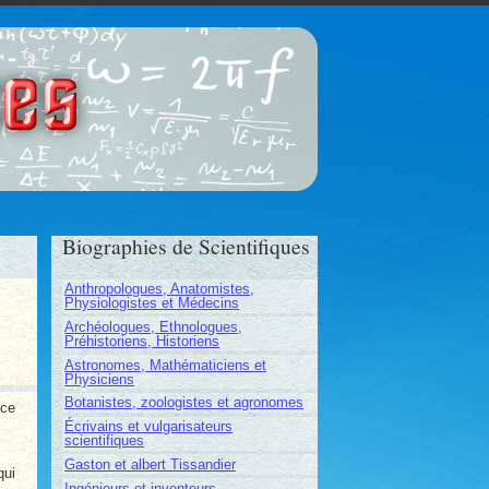
ces
Biographies de Scientifiques
Anthropologues, Anatomistes,
Physiologistes et Médecins
Archéologues, Ethnologues,
Préhistoriens, Historiens
Astronomes, Mathématiciens et
Physiciens
Botanistes, zoologistes et agronomes
 ce
Écrivains et vulgarisateurs
scientifiques
Gaston et albert Tissandier
qui
Ingénieurs et inventeurs