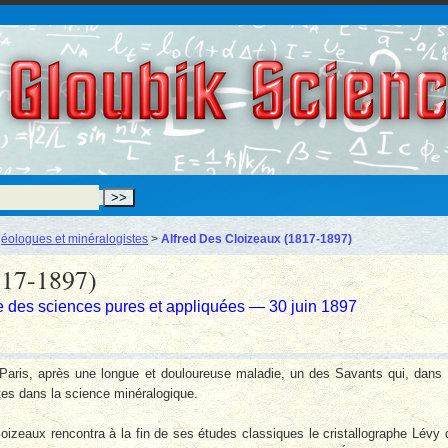
Gloubik Scien
éologues et minéralogistes
>
Alfred Des Cloizeaux (1817-1897)
817-1897)
e des sciences pures et appliquées — 30 juin 1897
à Paris, après une longue et douloureuse maladie, un des Savants qui, dans
tes dans la science minéralogique.
izeaux rencontra à la fin de ses études classiques le cristallographe Lévy 