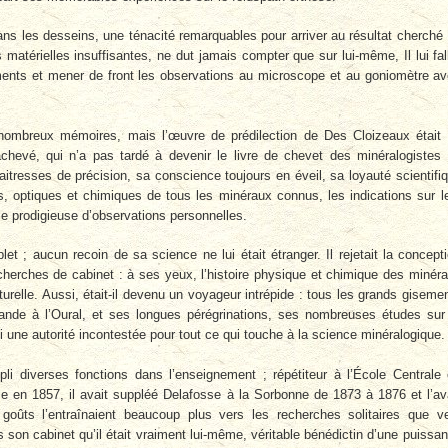
ans les desseins, une ténacité remarquables pour arriver au résultat cherché ;
 matérielles insuffisantes, ne dut jamais compter que sur lui-même, Il lui fal
ments et mener de front les observations au microscope et au goniomètre a
s nombreux mémoires, mais l’œuvre de prédilection de Des Cloizeaux était
chevé, qui n’a pas tardé à devenir le livre de chevet des minéralogistes
aitresses de précision, sa conscience toujours en éveil, sa loyauté scientifi
s, optiques et chimiques de tous les minéraux connus, les indications sur l
 prodigieuse d’observations personnelles.
et ; aucun recoin de sa science ne lui était étranger. Il rejetait la concept
echerches de cabinet : à ses yeux, l’histoire physique et chimique des minér
aturelle. Aussi, était-il devenu un voyageur intrépide : tous les grands giseme
lande à l’Oural, et ses longues pérégrinations, ses nombreuses études sur
ui une autorité incontestée pour tout ce qui touche à la science minéralogique.
i diverses fonctions dans l’enseignement ; répétiteur à l’École Centrale
e en 1857, il avait suppléé Delafosse à la Sorbonne de 1873 à 1876 et l’av
ûts l’entraînaient beaucoup plus vers les recherches solitaires que v
 son cabinet qu’il était vraiment lui-même, véritable bénédictin d’une puissa