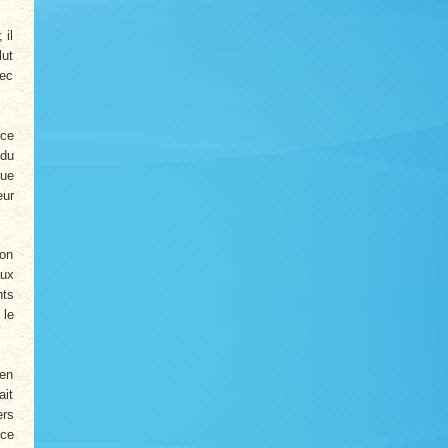
 il
lut
vec
 ce
 du
que
eur
ion
aux
nts
 le
 en
ait
ers
nce