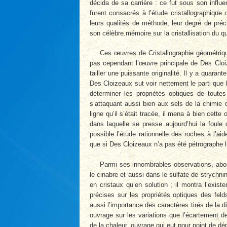
décida de sa carrière : ce fut sous son influe
furent consacrés à l’étude cristallographiqu
leurs qualités de méthode, leur degré de préc
son célèbre.mémoire sur la cristallisation du q
Ces œuvres de Cristallographie géométrique 
pas cependant l’œuvre principale de Des Cloiz
tailler une puissante originalité. Il y a quara
Des Cloizeaux sut voir nettement le parti que 
déterminer les propriétés optiques de toutes
s’attaquant aussi bien aux sels de la chimie 
ligne qu’il s’était tracée, il mena à bien cett
dans laquelle se presse aujourd’hui la foule
possible l’étude rationnelle des roches à l’a
que si Des Cloizeaux n’a pas été pétrographe l
Parmi ses innombrables observations, abond
le cinabre et aussi dans le sulfate de strychnin
en cristaux qu’en solution ; il montra l’exi
précises sur les propriétés optiques des felds
aussi l’importance des caractères tirés de la d
ouvrage sur les variations que l’écartement d
de la chaleur, ouvrage qui eut pour point de d