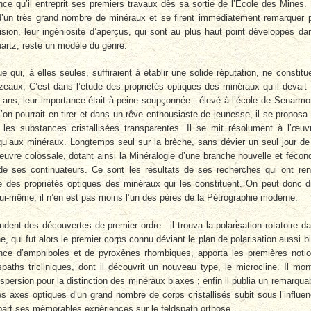
nce qu’il entreprit ses premiers travaux dès sa sortie de l’École des Mines. 
e d’un très grand nombre de minéraux et se firent immédiatement remarquer 
ision, leur ingéniosité d’aperçus, qui sont au plus haut point développés da
uartz, resté un modèle du genre.
qui, à elles seules, suffiraient à établir une solide réputation, ne constitu
eaux, C’est dans l’étude des propriétés optiques des minéraux qu’il devait
nte ans, leur importance était à peine soupçonnée : élevé à l’école de Senarmo
l’on pourrait en tirer et dans un rêve enthousiaste de jeunesse, il se proposa
 les substances cristallisées transparentes. Il se mit résolument à l’œuv
qu’aux minéraux. Longtemps seul sur la brèche, sans dévier un seul jour de
e œuvre colossale, dotant ainsi la Minéralogie d’une branche nouvelle et fécon
 de ses continuateurs. Ce sont les résultats de ses recherches qui ont re
ide des propriétés optiques des minéraux qui les constituent. On peut donc d
ui-même, il n’en est pas moins l’un des pères de la Pétrographie moderne.
ent des découvertes de premier ordre : il trouva la polarisation rotatoire d
e, qui fut alors le premier corps connu déviant le plan de polarisation aussi b
stence d’amphiboles et de pyroxènes rhombiques, apporta les premières noti
paths tricliniques, dont il découvrit un nouveau type, le microcline. Il mon
ispersion pour la distinction des minéraux biaxes ; enfin il publia un remarqua
es axes optiques d’un grand nombre de corps cristallisés subit sous l’influe
épart ses mémorables expériences sur le feldspath orthose.