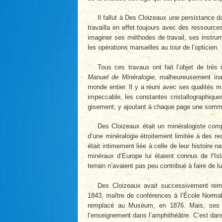
Il fallut à Des Cloizeaux une persistance d
travailla en effet toujours avec des ressources
imaginer ses méthodes de travail, ses instru
les opérations manuelles au tour de l’opticien.
Tous ces travaux ont fait l’objet de trè
Manuel de Minéralogie
, malheureusement ina
monde entier. Il y a réuni avec ses qualités m
impeccable, les constantes cristallographique
gisement, y ajoutant à chaque page une somme
Des Cloizeaux était un minéralogiste compl
d’une minéralogie étroitement limitée à des r
était intimement liée à celle de leur histoire n
minéraux d’Europe lui étaient connus de l’Is
terrain n’avaient pas peu contribué à faire de l
Des Cloizeaux avait successivement rempl
1843, maître de conférences à l’École Normal
remplacé au Muséum, en 1876. Mais, ses go
l’enseignement dans l’amphithéâtre. C’est dans