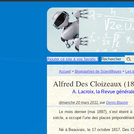
Ajouter ce site à vos favoris !
|
Rechercher :
Accueil
>
Biographies de Scientifiques
>
Les g
Alfred Des Cloizeaux (1
A. Lacroix, la Revue général
dimanche 20 mars 2011
,
par
Denis Blaizot
Le mois dernier (mai 1897), s’est éteint 
siècle, a occupé l’une des places prépondéran
Né à Beauvais, le 17 octobre 1817, Des Clo