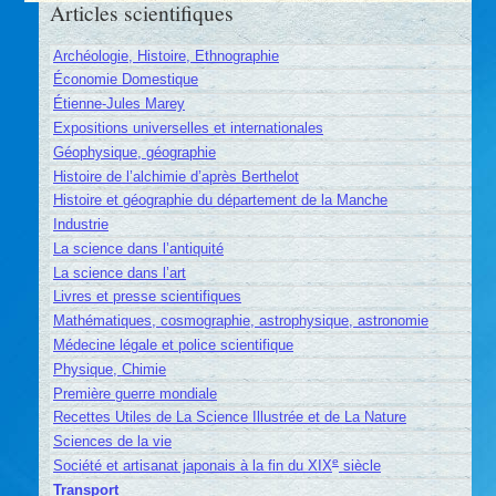
Articles scientifiques
Archéologie, Histoire, Ethnographie
Économie Domestique
Étienne-Jules Marey
Expositions universelles et internationales
Géophysique, géographie
Histoire de l’alchimie d’après Berthelot
Histoire et géographie du département de la Manche
Industrie
La science dans l’antiquité
La science dans l’art
Livres et presse scientifiques
Mathématiques, cosmographie, astrophysique, astronomie
Médecine légale et police scientifique
Physique, Chimie
Première guerre mondiale
Recettes Utiles de La Science Illustrée et de La Nature
Sciences de la vie
e
Société et artisanat japonais à la fin du XIX
siècle
Transport