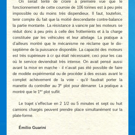
On serait tenté de croire à première vue que le
fonctionnement de cette courroie de 106 tonnes est à peu près
impossible ou du moins très dispendieux. Il faut, toutefois,
tenir compte du fait que la moitié descendante contre-balance
la partie montante. La résistance à vaincre par les moteurs se
réduit donc à peu près à celle des frottements et à la charge
constituée par les véhicules et leur attelage. La pratique a
d’ailleurs montré que le mécanisme ne réclame que le dix-
septième de la puissance disponible. La capacité des moteurs
est très supérieure à cr qui était nécessaire, ceci pour les cas
où le service deviendrait très intense. On avait pensé aussi
avant la mise en marche - il n’avait pas été possible de faire
de modèle expérimental ou de procéder à des essais avant le
complet achèvement de la voie - qu’il faudrait porter la
e
manette du controller au 3
plot pour démarrer. La pratique a
er
montré que le 1
plot suflit.
Le trajet s’effectue en 2 1/2 ou 5 minutes et sept ou huit
camions chargés peuvent prendre place simultanément sur la
plate-forme.
Émilio Guarini