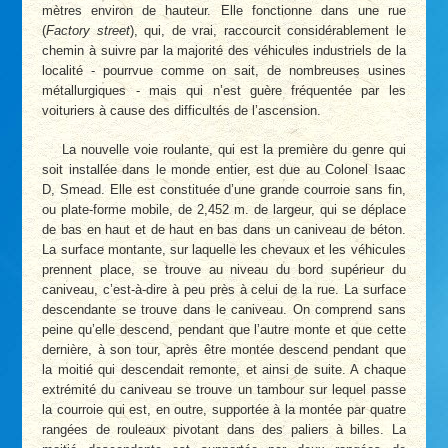
mètres environ de hauteur. Elle fonctionne dans une rue
(
Factory street
), qui, de vrai, raccourcit considérablement le
chemin à suivre par la majorité des véhicules industriels de la
localité - pourrvue comme on sait, de nombreuses usines
métallurgiques - mais qui n’est guère fréquentée par les
voituriers à cause des difficultés de l’ascension.
La nouvelle voie roulante, qui est la première du genre qui
soit installée dans le monde entier, est due au Colonel Isaac
D, Smead. Elle est constituée d’une grande courroie sans fin,
ou plate-forme mobile, de 2,452 m. de largeur, qui se déplace
de bas en haut et de haut en bas dans un caniveau de béton.
La surface montante, sur laquelle les chevaux et les véhicules
prennent place, se trouve au niveau du bord supérieur du
caniveau, c’est-à-dire à peu près à celui de la rue. La surface
descendante se trouve dans le caniveau. On comprend sans
peine qu’elle descend, pendant que l’autre monte et que cette
dernière, à son tour, après être montée descend pendant que
la moitié qui descendait remonte, et ainsi de suite. A chaque
extrémité du caniveau se trouve un tambour sur lequel passe
la courroie qui est, en outre, supportée à la montée par quatre
rangées de rouleaux pivotant dans des paliers à billes. La