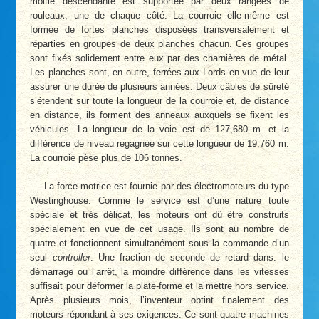
moitié descendante est supportée par deux rangées de
rouleaux, une de chaque côté. La courroie elle-même est
formée de fortes planches disposées transversalement et
réparties en groupes de deux planches chacun. Ces groupes
sont fixés solidement entre eux par des charnières de métal.
Les planches sont, en outre, ferrées aux Lords en vue de leur
assurer une durée de plusieurs années. Deux câbles de sûreté
s’étendent sur toute la longueur de la courroie et, de distance
en distance, ils forment des anneaux auxquels se fixent les
véhicules. La longueur de la voie est de 127,680 m. et la
différence de niveau regagnée sur cette longueur de 19,760 m.
La courroie pèse plus de 106 tonnes.
La force motrice est fournie par des électromoteurs du type
Westinghouse. Comme le service est d’une nature toute
spéciale et très délicat, les moteurs ont dû être construits
spécialement en vue de cet usage. Ils sont au nombre de
quatre et fonctionnent simultanément sous la commande d’un
seul
controller
. Une fraction de seconde de retard dans. le
démarrage ou l’arrêt, la moindre différence dans les vitesses
suffisait pour déformer la plate-forme et la mettre hors service.
Après plusieurs mois, l’inventeur obtint finalement des
moteurs répondant à ses exigences. Ce sont quatre machines