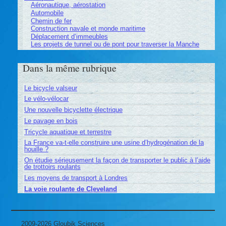
Aéronautique, aérostation
Automobile
Chemin de fer
Construction navale et monde maritime
Déplacement d’immeubles
Les projets de tunnel ou de pont pour traverser la Manche
Dans la même rubrique
Le bicycle valseur
Le vélo-vélocar
Une nouvelle bicyclette électrique
Le pavage en bois
Tricycle aquatique et terrestre
La France va-t-elle construire une usine d’hydrogénation de la
houille ?
On étudie sérieusement la façon de transporter le public à l’aide
de trottoirs roulants
Les moyens de transport à Londres
La voie roulante de Cleveland
2009-2026 Gloubik Sciences