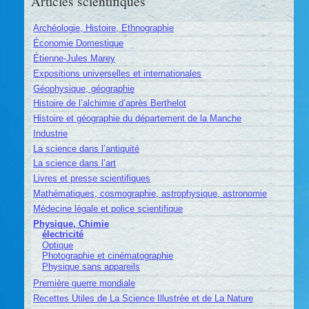
Articles scientifiques
Archéologie, Histoire, Ethnographie
Économie Domestique
Étienne-Jules Marey
Expositions universelles et internationales
Géophysique, géographie
Histoire de l’alchimie d’après Berthelot
Histoire et géographie du département de la Manche
Industrie
La science dans l’antiquité
La science dans l’art
Livres et presse scientifiques
Mathématiques, cosmographie, astrophysique, astronomie
Médecine légale et police scientifique
Physique, Chimie
électricité
Optique
Photographie et cinématographie
Physique sans appareils
Première guerre mondiale
Recettes Utiles de La Science Illustrée et de La Nature