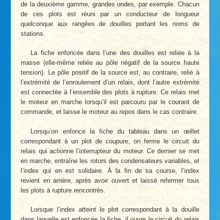
de la deuxième gamme, grandes ondes, par exemple. Chacun
de ces plots est réuni par un conducteur de longueur
quelconque aux rangées de douilles portant les noms de
stations.
La fiche enfoncée dans l’une des douilles est reliée à la
masse (elle-même reliée au pôle négatif de la source haute
tension). Le pôle positif de la source est, au contraire, relié à
l’extrémité de l’enroulement d’un relais, dont l’autre extrémité
est connectée à l’ensemble des plots à rupture. Ce relais met
le moteur en marche lorsqu’il est parcouru par le courant de
commande, et laisse le moteur au repos dans le cas contraire.
Lorsqu’on enfonce la fiche du tableau dans un œillet
correspondant à un plot de coupure, on ferme le circuit du
relais qui actionne l’interrupteur du moteur. Ce dernier se met
en marche, entraîne les rotors des condensateurs variables, et
l’index qui en est solidaire. À la fin de sa course, l’index
revient en arrière, après avoir ouvert et laissé refermer tous
les plots à rupture rencontrés.
Lorsque l’index atteint le plot correspondant à la douille
dans laquelle est enfoncée la fiche, il ouvre le circuit du relais