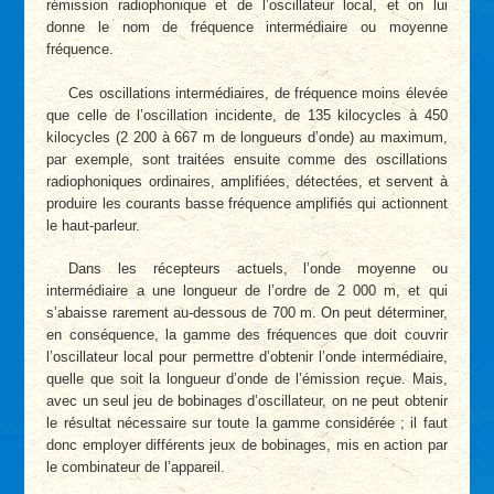
rémission radiophonique et de l’oscillateur local, et on lui
donne le nom de fréquence intermédiaire ou moyenne
fréquence.
Ces oscillations intermédiaires, de fréquence moins élevée
que celle de l’oscillation incidente, de 135 kilocycles à 450
kilocycles (2 200 à 667 m de longueurs d’onde) au maximum,
par exemple, sont traitées ensuite comme des oscillations
radiophoniques ordinaires, amplifiées, détectées, et servent à
produire les courants basse fréquence amplifiés qui actionnent
le haut-parleur.
Dans les récepteurs actuels, l’onde moyenne ou
intermédiaire a une longueur de l’ordre de 2 000 m, et qui
s’abaisse rarement au-dessous de 700 m. On peut déterminer,
en conséquence, la gamme des fréquences que doit couvrir
l’oscillateur local pour permettre d’obtenir l’onde intermédiaire,
quelle que soit la longueur d’onde de l’émission reçue. Mais,
avec un seul jeu de bobinages d’oscillateur, on ne peut obtenir
le résultat nécessaire sur toute la gamme considérée ; il faut
donc employer différents jeux de bobinages, mis en action par
le combinateur de l’appareil.