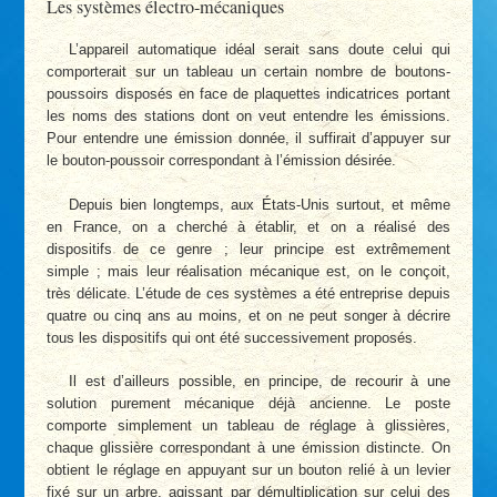
Les systèmes électro-mécaniques
L’appareil automatique idéal serait sans doute celui qui
comporterait sur un tableau un certain nombre de boutons-
poussoirs disposés en face de plaquettes indicatrices portant
les noms des stations dont on veut entendre les émissions.
Pour entendre une émission donnée, il suffirait d’appuyer sur
le bouton-poussoir correspondant à l’émission désirée.
Depuis bien longtemps, aux États-Unis surtout, et même
en France, on a cherché à établir, et on a réalisé des
dispositifs de ce genre ; leur principe est extrêmement
simple ; mais leur réalisation mécanique est, on le conçoit,
très délicate. L’étude de ces systèmes a été entreprise depuis
quatre ou cinq ans au moins, et on ne peut songer à décrire
tous les dispositifs qui ont été successivement proposés.
Il est d’ailleurs possible, en principe, de recourir à une
solution purement mécanique déjà ancienne. Le poste
comporte simplement un tableau de réglage à glissières,
chaque glissière correspondant à une émission distincte. On
obtient le réglage en appuyant sur un bouton relié à un levier
fixé sur un arbre, agissant par démultiplication sur celui des