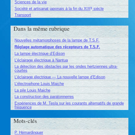
Sciences de la vie
e
Société et artisanat japonais à la fin du XIX
siècle
Transport
Dans la même rubrique
Nouvelles métamorphoses de la lampe de T.S.F.
Réglage automatique des récepteurs de T.S.F.
La lampe électrique d’Edison
L’éclairage électrique à Nantua
La détection des obstacles par les ondes hertziennes ultra-
courtes
L’éclairage électrique — La nouvelle lampe d’Edison
L’électrophone Louis Maiche
La pile Louis Maiche
La construction des paratonnerres
Expériences de M. Tesla sur les courants alternatifs de grande
fréquence
Mots-clés
P. Hémardinquer