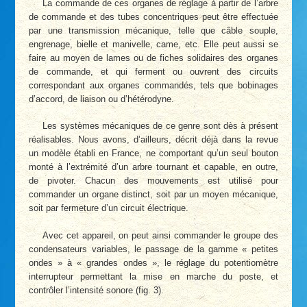
La commande de ces organes de réglage à partir de l’arbre
de commande et des tubes concentriques peut être effectuée
par une transmission mécanique, telle que câble souple,
engrenage, bielle et manivelle, came, etc. Elle peut aussi se
faire au moyen de lames ou de fiches solidaires des organes
de commande, et qui ferment ou ouvrent des circuits
correspondant aux organes commandés, tels que bobinages
d’accord, de liaison ou d’hétérodyne.
Les systèmes mécaniques de ce genre sont dès à présent
réalisables. Nous avons, d’ailleurs, décrit déjà dans la revue
un modèle établi en France, ne comportant qu’un seul bouton
monté à l’extrémité d’un arbre tournant et capable, en outre,
de pivoter. Chacun des mouvements est utilisé pour
commander un organe distinct, soit par un moyen mécanique,
soit par fermeture d’un circuit électrique.
Avec cet appareil, on peut ainsi commander le groupe des
condensateurs variables, le passage de la gamme « petites
ondes » à « grandes ondes », le réglage du potentiomètre
interrupteur permettant la mise en marche du poste, et
contrôler l’intensité sonore (fig. 3).