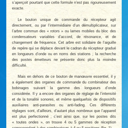
s’aperçoit pourtant que cette formule n’est pas rigoureusement
exacte.
Le bouton unique de commande du récepteur agit
directement, ou par l’intermédiaire d’un démultiplicateur, sur
l’arbre commun des « rotors » ou lames mobiles du bloc des
condensateurs variables d’accord, de résonance, et de
changement de fréquence. Cet arbre est solidaire de l’aiguille
de repère qui se déplace devant le cadran du récepteur gradué
en longueurs d’onde ou en noms des stations ; la recherche
des postes émetteurs ne présente donc plus la moindre
difficulté.
Mais en dehors de ce bouton de manœuvre essentiel, il y
a également des organes de commande du combinateur des
bobinages suivant la gamme des longueurs d’onde
considérée. Il y a encore des organes de réglage de l’intensité
et de la tonalité sonores, et même quelquefois de dispositifs
auxiliaires anti-parasites ou anti-fading. Ces différents
réglages sont, d’ailleurs, d’autant plus nombreux que l’appareil
est plus perfectionné ; c’est ainsi que, sur les postes dits
« toutes ondes », on trouve 4 ou 5 gammes de réception
correspondant à des combinateurs à 4 ou 5 positions (fig. 1).