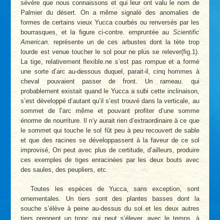
sévère que nous connaissons et qui leur ont valu le nom de
Palmier du désert. On a même signalé des anomalies de
formes de certains vieux Yucca courbés ou renversés par les
bourrasques, et la figure ci-contre. empruntée au
Scientific
American
. représente un de ces arbustes dont la tète trop
lourde est venue toucher le sol pour ne plus se relever(fig.1).
La tige, relativement flexible.ne s’est pas rompue et a formé
une sorte d’arc au-dessous duquel, parait-il, cinq hommes à
cheval pouvaient passer de front. Un rameau. qui
probablement existait quand le Yucca a subi cette inclinaison,
s’est développé d’autant qu’il s’est trouvé dans la verticale, au
sommet de l’arc même et pouvant profiter d’une somme
énorme de nourriture. Il n’y aurait rien d’extraordinaire à ce que
le sommet qui touche le sol fût peu à peu recouvert de sable
et que des racines se développassent à la faveur de ce sol
improvisé, On peut avec plus de certitude, d’ailleurs, produire
ces exemples de tiges enracinées par les deux bouts avec
des saules, des peupliers, etc.
Toutes les espèces de Yucca, sans exception, sont
ornementales. Un tiers sont des plantes basses dont la
souche s’élève à peine au-dessus du sol et les deux autres
tiers prennent un tronc qui peut s’élever, avec le temps, à