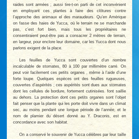
raides sont armées ; aussi tire-t-on parti de cet inconvénient
en employant ces plantes à faire des clôtures contre
l’approche des animaux el des maraudeurs. Qu’en Amérique
on fasse des haies de Yucca, où le terrain ne se marchande
pas, c’est fort bien, mais tous les propriétaires ne
consentiraient peut-être pas a consacrer 2 mètres de terrain,
en largeur, pour enclore leur domaine, car les Yucca dont nous
parlons exigent de la place.
Les feuilles de Yucca sont couvertes d’un nombre
incalculable de stomates, 80 à 100 par millimètre carré. On
peut voir facilement ces petits organes , même à l’aide d’une
forte loupe. Quelques espèces ont des feuilles rugueuses,
couvertes d’aspérités ; ces aspérités sont dues aux stomates
dont les cellules de bordure, fortement cutinisées. font saillie
au dehors. La protection dont ces petits organes sont l’objet
fait penser que la plante qui les porte doit vivre dans un climat
sec, au moins pendant une longue période de l’année, et le
nom de plamier du désert donné au Y. Draconis, est en
concordance avec son habitat.
On a conservé le souvenir de Yucca célèbres par leur taille