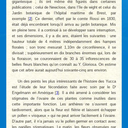
gigantesque ; ils ont même été figurés dans certaines
publications ; celui de Newclose, dans l’île de wight et celui du
Jardin botanique de l’hôpital maritime de Brest, par
exemple
[
2
]
. Ce dernier, offert par le comte Rossi en 1830,
était déjà encombrant lorsqu’il arriva au jardin botanique. Mis
en pleine terre. il a continué à se développer sans interruption,
et ses dimensions, il y a dix ans, étaient les suivantes : une
hauteur totale de 4 mètres indépendamment des hampes
florales ; son tronc mesurait 1,10m de circonférence, il se
divisait ; supérieurement en dix branches énormes qui, lors de
la floraison, se couronnaient de 30 à 35 inflorescences de
belles fleurs blanches qu’on connaît au Y. Gloriosa. On estime
que cet arbre aurait aujourd’hui soixante-cinq ans environ.
Un des points les plus intéressants de l’histoire des Yucca
r
est l’étude de leur fécondation faite avec soin par le D
Engelmann en Amérique
[
3
]
. Il a été amené à considérer les
stigmates de l’ovaire de ces plantes comme inutiles dans
cette importante fonction. Les anthères ne s’ouvrent que
tardivement, alors que la fleur est flétrie et laissent échapper
un pollen « visqueux » qui ne peut arriver facilement à l’ovaire.
D’autre part, il n’a jamais vu le pollen germer en contact avec
les papilles stigmatiques. Le matin, les fleurs observées par