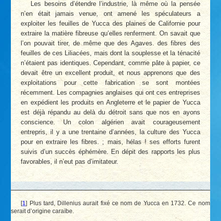
Les besoins d’étendre l’industrie, là même où la pensée
n’en était jamais venue, ont amené les spéculateurs a
exploiter les feuilles de Yucca des plaines de Californie pour
extraire la matière fibreuse qu’elles renferment. On savait que
l’on pouvait tirer, de même que des Agaves. des fibres des
feuilles de ces Liliacées, mais dont la souplesse et la ténacité
n’étaient pas identiques. Cependant, comme pâte à papier, ce
devait être un excellent produit, et nous apprenons que des
exploitations pour cette fabrication se sont montées
récemment. Les compagnies anglaises qui ont ces entreprises
en expédient les produits en Angleterre et le papier de Yucca
est déjà répandu au delà du détroit sans que nos en ayons
conscience. Un colon algérien avait courageusement
entrepris, il y a une trentaine d’années, la culture des Yucca
pour en extraire les fibres. ; mais, hélas ! ses efforts furent
suivis d’un succès éphémère. En dépit des rapports les plus
favorables, il n’eut pas d’imitateur.
[
1
]
Plus tard, Dillenius aurait fixé ce nom de Yucca en 1732. Ce nom
serait d’origine caraïbe.