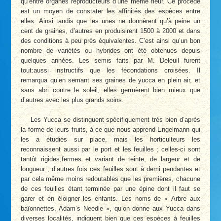
qu’entre organes reproducteurs d’une même fleur. Ce procédé
est un moyen de constater les affinités des espèces entre
elles. Ainsi tandis que les unes ne donnèrent qu’à peine un
cent de graines, d’autres en produisirent 1500 à 2000 et dans
des conditions à peu près équivalentes. C’est ainsi qu’un bon
nombre de variétés ou hybrides ont été obtenues depuis
quelques années. Les semis faits par M. Deleuil furent
tout:aussi instructifs que les fécondations croisées. Il
remarqua qu’en semant ses graines de yucca en plein air, et
sans abri contre le soleil, elles germèrent bien mieux que
d’autres avec les plus grands soins.
Les Yucca se distinguent spécifiquement très bien d’après
la forme de leurs fruits, à ce que nous apprend Engelmann qui
les a étudiés sur place, mais les horticulteurs les
reconnaissent aussi par le port et les feuilles ; celles-ci sont
tantôt rigides,fermes et variant de teinte, de largeur et de
longueur ; d’autres fois ces feuilles sont à demi pendantes et
par cela même moins redoutables que les premières, chacune
de ces feuilles étant terminée par une épine dont il faut se
garer et en éloigner les enfants. Les noms de « Arbre aux
baïonnettes, Adam’s Needle », qu’on donne aux Yucca dans
diverses localités, indiquent bien que ces espèces à feuilles