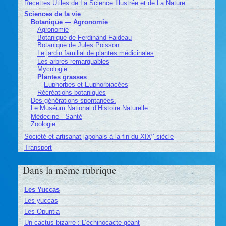
Recettes Utiles de La Science Illustrée et de La Nature
Sciences de la vie
Botanique — Agronomie
Agronomie
Botanique de Ferdinand Faideau
Botanique de Jules Poisson
Le jardin familial de plantes médicinales
Les arbres remarquables
Mycologie
Plantes grasses
Euphorbes et Euphorbiacées
Récréations botaniques
Des générations spontanées.
Le Muséum National d’Histoire Naturelle
Médecine - Santé
Zoologie
e
Société et artisanat japonais à la fin du XIX
siècle
Transport
Dans la même rubrique
Les Yuccas
Les yuccas
Les Opuntia
Un cactus bizarre : L’échinocacte géant