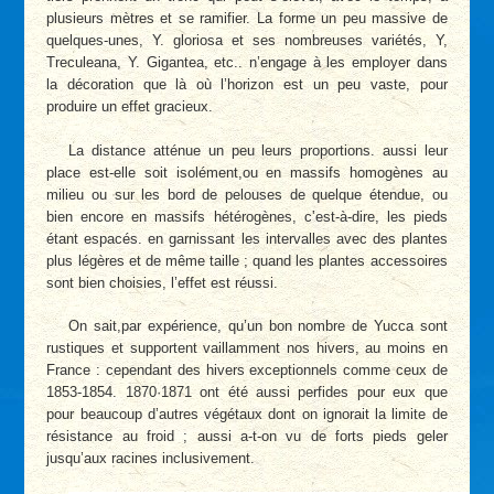
plusieurs mètres et se ramifier. La forme un peu massive de
quelques-unes, Y. gloriosa et ses nombreuses variétés, Y,
Treculeana, Y. Gigantea, etc.. n’engage à les employer dans
la décoration que là où l’horizon est un peu vaste, pour
produire un effet gracieux.
La distance atténue un peu leurs proportions. aussi leur
place est-elle soit isolément,ou en massifs homogènes au
milieu ou sur les bord de pelouses de quelque étendue, ou
bien encore en massifs hétérogènes, c’est-à-dire, les pieds
étant espacés. en garnissant les intervalles avec des plantes
plus légères et de même taille ; quand les plantes accessoires
sont bien choisies, l’effet est réussi.
On sait,par expérience, qu’un bon nombre de Yucca sont
rustiques et supportent vaillamment nos hivers, au moins en
France : cependant des hivers exceptionnels comme ceux de
1853-1854. 1870
·
1871 ont été aussi perfides pour eux que
pour beaucoup d’autres végétaux dont on ignorait la limite de
résistance au froid ; aussi a-t-on vu de forts pieds geler
jusqu’aux racines inclusivement.