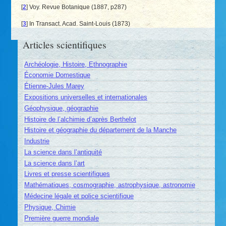
[
2
]
Voy. Revue Botanique (1887, p287)
[
3
]
In Transact. Acad. Saint-Louis (1873)
Articles scientifiques
Archéologie, Histoire, Ethnographie
Économie Domestique
Étienne-Jules Marey
Expositions universelles et internationales
Géophysique, géographie
Histoire de l’alchimie d’après Berthelot
Histoire et géographie du département de la Manche
Industrie
La science dans l’antiquité
La science dans l’art
Livres et presse scientifiques
Mathématiques, cosmographie, astrophysique, astronomie
Médecine légale et police scientifique
Physique, Chimie
Première guerre mondiale