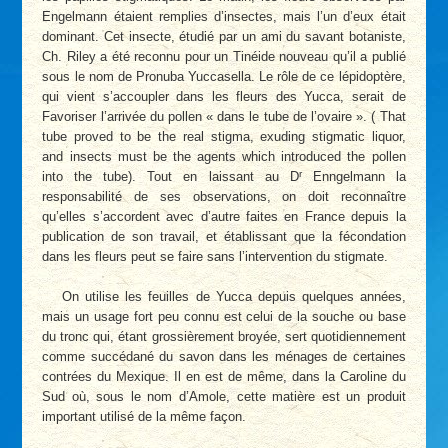
Engelmann étaient remplies d’insectes, mais l’un d’eux était
dominant. Cet insecte, étudié par un ami du savant botaniste,
Ch. Riley a été reconnu pour un Tinéide nouveau qu’il a publié
sous le nom de Pronuba Yuccasella. Le rôle de ce lépidoptère,
qui vient s’accoupler dans les fleurs des Yucca, serait de
Favoriser l’arrivée du pollen « dans le tube de l’ovaire ». ( That
tube proved to be the real stigma, exuding stigmatic liquor,
and insects must be the agents which introduced the pollen
r
into the tube). Tout en laissant au D
Enngelmann la
responsabilité de ses observations, on doit reconnaître
qu’elles s’accordent avec d’autre faites en France depuis la
publication de son travail, et établissant que la fécondation
dans les fleurs peut se faire sans l’intervention du stigmate.
On utilise les feuilles de Yucca depuis quelques années,
mais un usage fort peu connu est celui de la souche ou base
du tronc qui, étant grossièrement broyée, sert quotidiennement
comme succédané du savon dans les ménages de certaines
contrées du Mexique. Il en est de même, dans la Caroline du
Sud où, sous le nom d’Amole, cette matière est un produit
important utilisé de la même façon.