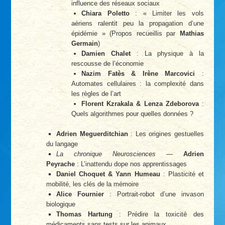
influence des réseaux sociaux
Chiara Poletto
: « Limiter les vols
aériens ralentit peu la propagation d’une
épidémie » (Propos recueillis par
Mathias
Germain
)
Damien Chalet
: La physique à la
rescousse de l’économie
Nazim Fatès & Irène Marcovici
:
Automates cellulaires : la complexité dans
les règles de l’art
Florent Kzrakala & Lenza Zdeborova
:
Quels algorithmes pour quelles données ?
Adrien Meguerditchian
: Les origines gestuelles
du langage
La chronique Neurosciences
—
Adrien
Peyrache
: L’inattendu dope nos apprentissages
Daniel Choquet & Yann Humeau
: Plasticité et
mobilité, les clés de la mémoire
Alice Fournier
: Portrait-robot d’une invason
biologique
Thomas Hartung
: Prédire la toxicité des
médicaments sans tests sur les animaux