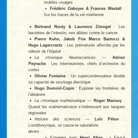
multiles visages
Frédéric Gaboyer & Frances Westall
:
Sur les traces de la vie martienne
Bertrand Routy & Laurence Zitvogel
: Les
bactéries de l’intestin, nos alliées contre le cancer
Pierre Kuhn, Jakob Frie Marco Bartocci &
Hugo Lagercrantz
: Les prématurés affectés par les
odeurs de l’hôpital
La chronique Neurosciences
—
Adrien
Peyrache
: Les interneurones, chefs d’orchestre du
cortex
Olivier Fontaine
: Un supercondensateur double
sa capacité de stockage électrique
Hugo Duminil-Copin
: Explorer les frontières de
l’aléatoire
La chronique mathématique
—
Roger Mansuy
:
Quand les mathématiciens s’intéressent aux langues
régionales
Histoire des sciences
—
Loïc Péton
:
L’ornithorynque, un casse-te naturaliste
Livres
Entretien
avec
Henri Atlan
: « Faut-il