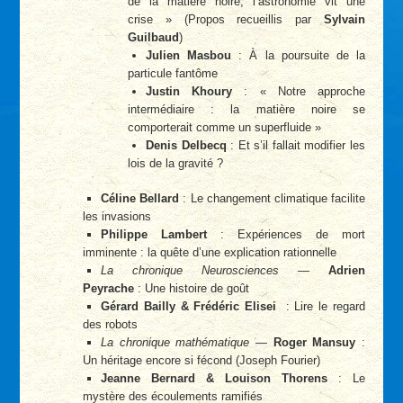
de la matière noire, l’astronomie vit une
crise » (Propos recueillis par
Sylvain
Guilbaud
)
Julien Masbou
: À la poursuite de la
particule fantôme
Justin Khoury
: « Notre approche
intermédiaire : la matière noire se
comporterait comme un superfluide »
Denis Delbecq
: Et s’il fallait modifier les
lois de la gravité ?
Céline Bellard
: Le changement climatique facilite
les invasions
Philippe Lambert
: Expériences de mort
imminente : la quête d’une explication rationnelle
La chronique Neurosciences
—
Adrien
Peyrache
: Une histoire de goût
Gérard Bailly & Frédéric Elisei
: Lire le regard
des robots
La chronique mathématique
—
Roger Mansuy
:
Un héritage encore si fécond (Joseph Fourier)
Jeanne Bernard & Louison Thorens
: Le
mystère des écoulements ramifiés