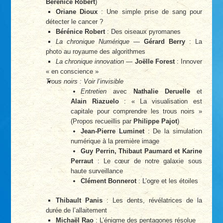
Bérénice Robert
)
Oriane Dioux
: Une simple prise de sang pour
détecter le cancer ?
Bérénice Robert
: Des oiseaux pyromanes
La chronique Numérique
—
Gérard Berry
: La
photo au royaume des algorithmes
La chronique innovation
—
Joëlle Forest
: Innover
« en conscience »
Trous noirs : Voir l’invisible
Entretien
avec
Nathalie Deruelle
et
Alain Riazuelo
: « La visualisation est
capitale pour comprendre les trous noirs »
(Propos recueillis par
Philippe Pajot
)
Jean-Pierre Luminet
: De la simulation
numérique à la première image
Guy Perrin, Thibaut Paumard et Karine
Perraut
: Le cœur de notre galaxie sous
haute surveillance
Clément Bonnerot
: L’ogre et les étoiles
Thibault Panis
: Les dents, révélatrices de la
durée de l’allaitement
Michaël Rao
: L’énigme des pentagones résolue