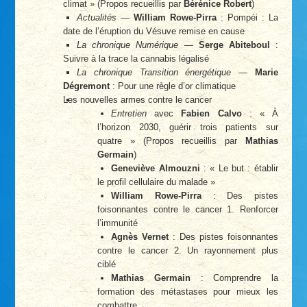
climat » (Propos recueillis par
Bérénice Robert
)
Actualités
—
William Rowe-Pirra
: Pompéi : La
date de l’éruption du Vésuve remise en cause
La chronique Numérique
—
Serge Abiteboul
:
Suivre à la trace la cannabis légalisé
La chronique Transition énergétique
—
Marie
Dégremont
: Pour une règle d’or climatique
Les nouvelles armes contre le cancer
Entretien
avec
Fabien Calvo
: « À
l’horizon 2030, guérir trois patients sur
quatre » (Propos recueillis par
Mathias
Germain
)
Geneviève Almouzni
: « Le but : établir
le profil cellulaire du malade »
William Rowe-Pirra
: Des pistes
foisonnantes contre le cancer 1. Renforcer
l’immunité
Agnès Vernet
: Des pistes foisonnantes
contre le cancer 2. Un rayonnement plus
ciblé
Mathias Germain
: Comprendre la
formation des métastases pour mieux les
combattre