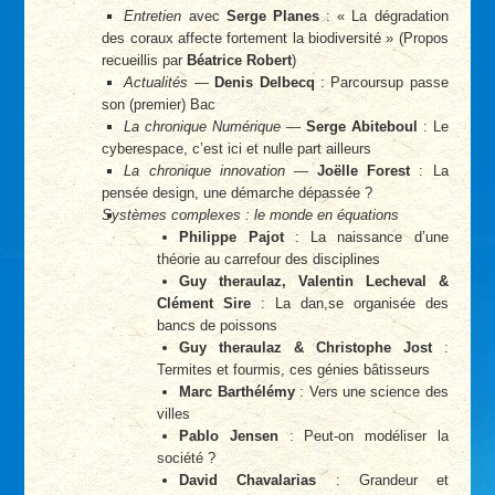
Entretien
avec
Serge Planes
: « La dégradation
des coraux affecte fortement la biodiversité » (Propos
recueillis par
Béatrice Robert
)
Actualités
—
Denis Delbecq
: Parcoursup passe
son (premier) Bac
La chronique Numérique
—
Serge Abiteboul
: Le
cyberespace, c’est ici et nulle part ailleurs
La chronique innovation
—
Joëlle Forest
: La
pensée design, une démarche dépassée ?
Systèmes complexes : le monde en équations
Philippe Pajot
: La naissance d’une
théorie au carrefour des disciplines
Guy theraulaz, Valentin Lecheval &
Clément Sire
: La dan,se organisée des
bancs de poissons
Guy theraulaz & Christophe Jost
:
Termites et fourmis, ces génies bâtisseurs
Marc Barthélémy
: Vers une science des
villes
Pablo Jensen
: Peut-on modéliser la
société ?
David Chavalarias
: Grandeur et