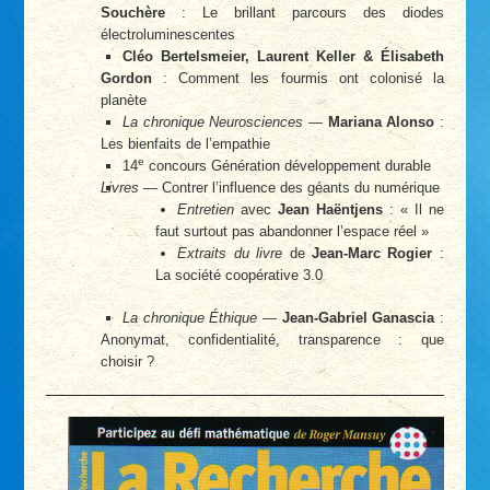
Souchère
: Le brillant parcours des diodes
électroluminescentes
Cléo Bertelsmeier, Laurent Keller & Élisabeth
Gordon
: Comment les fourmis ont colonisé la
planète
La chronique Neurosciences
—
Mariana Alonso
:
Les bienfaits de l’empathie
e
14
concours Génération développement durable
Livres
— Contrer l’influence des géants du numérique
Entretien
avec
Jean Haëntjens
: « Il ne
faut surtout pas abandonner l’espace réel »
Extraits du livre
de
Jean-Marc Rogier
:
La société coopérative 3.0
La chronique Éthique
—
Jean-Gabriel Ganascia
:
Anonymat, confidentialité, transparence : que
choisir ?