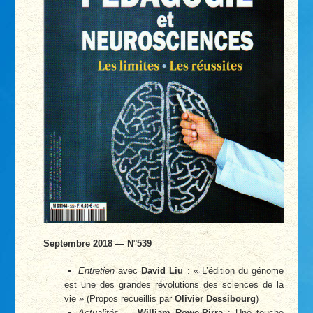
Septembre 2018 — N°539
Entretien
avec
David Liu
: « L’édition du génome
est une des grandes révolutions des sciences de la
vie » (Propos recueillis par
Olivier Dessibourg
)
Actualités
—
William Rowe-Pirra
: Une touche