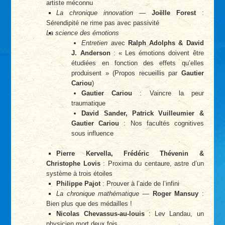
artiste méconnu
La chronique innovation
—
Joëlle Forest
:
Sérendipité ne rime pas avec passivité
La science des émotions
Entretien
avec
Ralph Adolphs & David
J. Anderson
: « Les émotions doivent être
étudiées en fonction des effets qu’elles
produisent » (Propos recueillis par
Gautier
Cariou
)
Gautier Cariou
: Vaincre la peur
traumatique
David Sander, Patrick Vuilleumier &
Gautier Cariou
: Nos facultés cognitives
sous influence
Pierre Kervella, Frédéric Thévenin &
Christophe Lovis
: Proxima du centaure, astre d’un
système à trois étoiles
Philippe Pajot
: Prouver à l’aide de l’infini
La chronique mathématique
—
Roger Mansuy
:
Bien plus que des médailles !
Nicolas Chevassus-au-louis
: Lev Landau, un
physicien mort deux fois