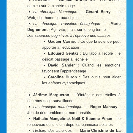
de bleu sur la planète rouge
La chronique Numérique
—
Gérard Berry
: Le
Web, des hommes aux objets
La chronique Transition énergétique
—
Marie
Dégremont
: Agir vite, mais sur le long terme
Les sciences cognitives à l’épreuve des classes
Gautier Carriou
: Ce que la science peut
apporter à l’éducation
Édouard Gentaz
: Du labo à l’école : le
délicat passage à l’échelle
David Sander
: Quand les émotions
favorisent l’apprentissage
Caroline Huron
: Des outils pour aider
les enfants dyspraxiques
Jérôme Margueron
: L’éintérieur des étoiles à
neutrons sous surveillance
La chronique mathématique
—
Roger Mansuy
:
Jeu de dés terriblement non transitifs
Nathalie Mangelinck-Noël & Étienne Pihan
: Le
renouveau du silicium dope les panneaux solaires
Histoire des sciences
—
Marie-Christine de La