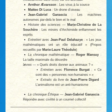
Arnthor Ævarsson
: Les virus à la source
Matteo Di Luca
: Un drone d’oiseau
Jean-Gabriel Ganascia
: Les machines
autonomes par-delà le bien et le mal
Histoire des sciences
—
Marie-Christine de La
Souchère
: Les miroirs d’Archimède enflamment les
esprits
Entretien
avec
Jean-Paul Delahazye
: « Les jeux
mathématiques ont un rôle éducatif » (Propos
recueillis par
Marie-Laure Théodule
)
La chronique mathématique
—
Roger Mansuy
:
La taille maximale du désordre
Livres
— « Quels droits donner aux animaux ? »
Entretien
avec
Florence Burgat
: « Ce
sont des « personnes non-humaines » »
Extraits du livre
de
Jean-Pierre Digard
:
L’animalisme est un anti-humanisme
La chronique Éthique
—
Jean-Gabriel Ganascia
:
Répondre avec civilité à un courriel collectif