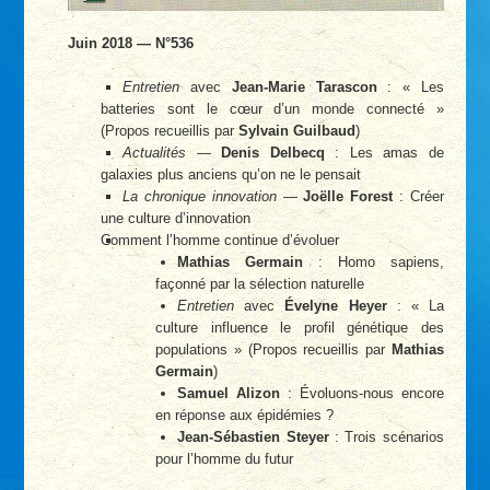
Juin 2018 — N°536
Entretien
avec
Jean-Marie Tarascon
: « Les
batteries sont le cœur d’un monde connecté »
(Propos recueillis par
Sylvain Guilbaud
)
Actualités
—
Denis Delbecq
: Les amas de
galaxies plus anciens qu’on ne le pensait
La chronique innovation
—
Joëlle Forest
: Créer
une culture d’innovation
Comment l’homme continue d’évoluer
Mathias Germain
: Homo sapiens,
façonné par la sélection naturelle
Entretien
avec
Évelyne Heyer
: « La
culture influence le profil génétique des
populations » (Propos recueillis par
Mathias
Germain
)
Samuel Alizon
: Évoluons-nous encore
en réponse aux épidémies ?
Jean-Sébastien Steyer
: Trois scénarios
pour l’homme du futur