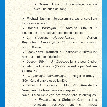
Oriane Dioux
: Un dépistage précoce
avec une prise de sang
Michaël Jasmin
: Jérusalem n’a pas encore livré
tous ses secrets
Romain Postoyan
&
Antoine Chaillet
:
L’automatisme au service des neurosciences
La chronique Neurosciences
—
Adrien
Peyrache
:
Homo sapiens
, 20 milliards de neurones
pour 150 amis
Jean-Pierre Maillard
: L’astronomie infrarouge
n’est pas près de s’éteindre
Joseph Silk
: « Un télescope lunaire pour étudier
le début de l’univers » (Propos recueillis par
Sylvain
Guilbaud
)
La chronique mathématique
—
Roger Mansuy
:
Géométrie d’ombre et de lumière
Histoire des sciences
—
Marie-Christine de La
Souchère
: Le laser passé aux rayons X
livres
: La nouvelle voie des expéditions scientifiques
Entretien
avec
Christian Clot
: « Les
émotions positives ont un impact