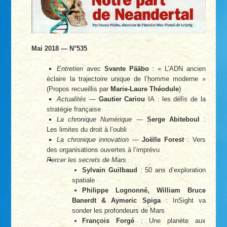
Mai 2018 — N°535
Entretien
avec
Svante Pääbo
: « L’ADN ancien
éclaire la trajectoire unique de l’homme moderne »
(Propos recueillis par
Marie-Laure Théodule
)
Actualités
—
Gautier Cariou
IA : les défis de la
stratégie française
La chronique Numérique
—
Serge Abiteboul
:
Les limites du droit à l’oubli
La chronique innovation
—
Joëlle Forest
: Vers
des organisations ouvertes à l’imprévu
Percer les secrets de Mars
Sylvain Guilbaud
: 50 ans d’exploration
spatiale
Philippe Lognonné, William Bruce
Banerdt & Aymeric Spiga
: InSight va
sonder les profondeurs de Mars
François Forgé
: Une planète aux