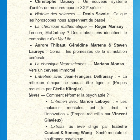
Christophe Daussy
: Un nouveau système
e
d’unités de mesures pour le XXI
siècle
Histoire des sciences
—
Denis Savoie
: Ce que
les horoscopes nous apprennent du passé
La chronique mathématique
—
Roger Mansuy
:
Lennon, McCartney ? Des statisticiens identifient le
compsiteur d’
In My Life
Aurore Thibaut, Géraldine Martens & Steven
Laureys
: Coma : les promesses de la stimulation
cérébrale
La chronique Neurosciences
—
Mariana Alonso
:
Vers un cerveau immortel
Entretien
avec
Jean-François Delfraissy
: « La
réflexion éthique ne saurait être figée » (Propos
recueillis par
Cécile Klingler
)
Livres
— Comment réformer la psychiatrie ?
Entretien
avec
Marion Leboyer
: « Les
maladies mentales ont le droit à
l’innovation » (Propos recueillis par
Vincent
Glavieux
)
Extraits du livre
dirigé par
Isabelle
Coutant & Simeng Wang
: Santé mentale et
souffrance psychique