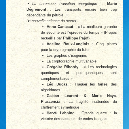
La chronique Transition énergétique
—
Marie
Dégremont
: Les transports encore bien trop
dépendants du pétrole
La nouvelle science du secret
Anne Canteaut
: « La meilleure garantie
de sécurité est l’épreuve du temps » (Propos
recueillis par
Philippe Pajot
)
Adeline Roux-Langlois
: Cinq pistes
pour la cryptographie du futur
Les graphes d’isogénies
La cryptographie multivariable
Grégoire Ribordy
: « Les technologies
quantiques et post-quantiques sont
complémentaires »
Léo Ducas
: Traquer les failles des
algorithmes
Gaëtan Leurent & Marie Naya-
Plascencia
: La fragilité inattendue du
chiffrement symétrique
Hervé Lehning
: Grande guerre : la
victoire des casseurs de codes français