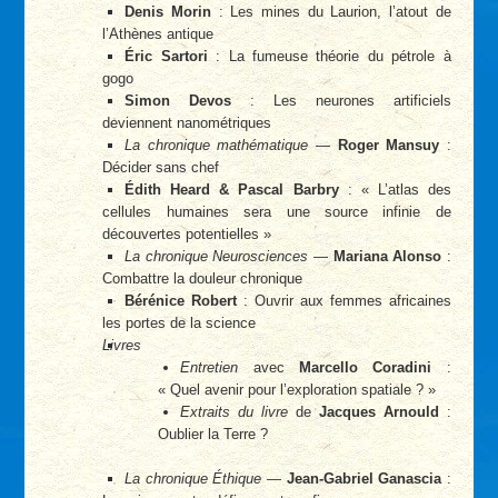
Denis Morin
: Les mines du Laurion, l’atout de
l’Athènes antique
Éric Sartori
: La fumeuse théorie du pétrole à
gogo
Simon Devos
: Les neurones artificiels
deviennent nanométriques
La chronique mathématique
—
Roger Mansuy
:
Décider sans chef
Édith Heard & Pascal Barbry
: « L’atlas des
cellules humaines sera une source infinie de
découvertes potentielles »
La chronique Neurosciences
—
Mariana Alonso
:
Combattre la douleur chronique
Bérénice Robert
: Ouvrir aux femmes africaines
les portes de la science
Livres
Entretien
avec
Marcello Coradini
:
« Quel avenir pour l’exploration spatiale ? »
Extraits du livre
de
Jacques Arnould
:
Oublier la Terre ?
La chronique Éthique
—
Jean-Gabriel Ganascia
: