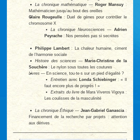
La chronique mathématique
—
Roger Mansuy
:
Mathématicien jusqu’au bout des oreilles
Claire Rougeulle
: Duel de gènes pour contrôler le
chromosome X
La chronique Neurosciences
—
Adrien
Peyrache
: Nos pensées pas si secrètes
Philippe Lambert
: La chaleur humaine, ciment
de l’harmonie sociale
Histoire des sciences
—
Marie-Christine de la
Souchère
: Le nylon sous toutes les coutures
Livres
— En science, tou
·
te
·
s sur un pied d’égalité ?
Entretien
avec
Londa Schiebinger
: « Il
faut encore plus de progrès ! »
Extraits du livre
de Mara Viveros Vigoya :
Les coulisses de la masculinité
La chronique Éthique
—
Jean-Gabriel Ganascia
:
Financement de la recherche par projets : attention
aux dérives