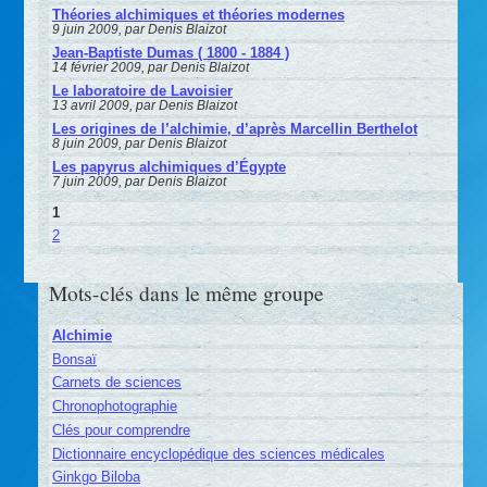
Théories alchimiques et théories modernes
9 juin 2009, par Denis Blaizot
Jean-Baptiste Dumas ( 1800 - 1884 )
14 février 2009, par Denis Blaizot
Le laboratoire de Lavoisier
13 avril 2009, par Denis Blaizot
Les origines de l’alchimie, d’après Marcellin Berthelot
8 juin 2009, par Denis Blaizot
Les papyrus alchimiques d’Égypte
7 juin 2009, par Denis Blaizot
1
2
Mots-clés dans le même groupe
Alchimie
Bonsaï
Carnets de sciences
Chronophotographie
Clés pour comprendre
Dictionnaire encyclopédique des sciences médicales
Ginkgo Biloba