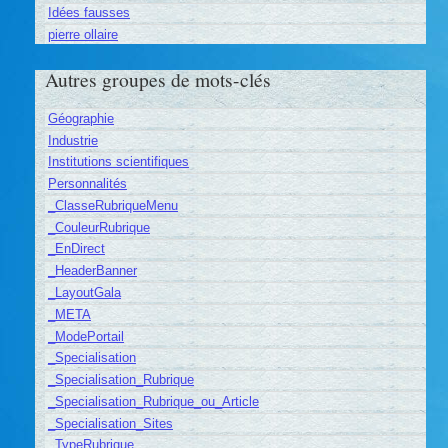
Idées fausses
pierre ollaire
Autres groupes de mots-clés
Géographie
Industrie
Institutions scientifiques
Personnalités
_ClasseRubriqueMenu
_CouleurRubrique
_EnDirect
_HeaderBanner
_LayoutGala
_META
_ModePortail
_Specialisation
_Specialisation_Rubrique
_Specialisation_Rubrique_ou_Article
_Specialisation_Sites
_TypeRubrique