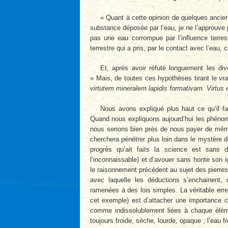
« Quant à cette opinion de quelques anciens
substance déposée par l’eau, je ne l’approuve p
pas une eau corrompue par l’influence terre
terrestre qui a pris, par le contact avec l’eau, 
Et, après avoir réfuté longuement les div
« Mais, de toutes ces hypothèses tirant le vra
virtutem mineralem lapidis formativam. Virtus 
Nous avons expliqué plus haut ce qu’il fal
Quand nous expliquons aujourd’hui les phénomène
nous serions bien près de nous payer de mê
cherchera pénétrer plus loin dans le mystère d
progrès qu’ait faits la science est sans d
l’inconnaissable) et d’avouer sans honte son
le raisonnement précédent au sujet des pierres
avec laquelle les déductions s’enchainent,
ramenées à des lois simples. La véritable erre
cet exemple) est d’attacher une importance c
comme indissolublement liées à chaque élémen
toujours froide, sèche, lourde, opaque ; l’eau f