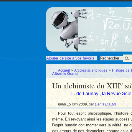
Ajouter ce site à vos favoris !
|
Rechercher :
Accueil
>
Articles scientifiques
>
Histoire de 
Albert le Grand
e
Un alchimiste du XIII
si
L. de Launay , la Revue Scie
lundi 15 juin 2009
,
par
Denis Blaizot
Pour tout esprit philosophique, l’histoi
même. En revoyant ainsi les étapes successiv
l’esprit humain doit monter vers la vérité, ne 
des erreurs de nos devanciers, comme celle de