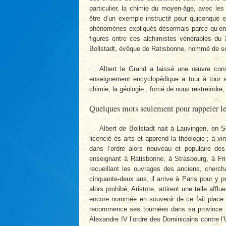
particulier, la chimie du moyen-âge, avec le
être d’un exemple instructif pour quiconque e
phénomènes expliqués désormais parce qu’on 
figures entre ces alchimistes vénérables du X
Bollstadt, évêque de Ratisbonne, nommé de so
Albert le Grand a laissé une œuvre cons
enseignement encyclopédique a tour à tour ab
chimie, la géologie ; forcé de nous restreindr
Quelques mots seulement pour rappeler le
Albert de Bollstadt nait à Lauvingen, en S
licencié ès arts et apprend la théologie ; à v
dans l’ordre alors nouveau et populaire des
enseignant à Ratisbonne, à Strasbourg, à Fr
recueillant les ouvrages des anciens, cherc
cinquante-deux ans, il arrive à Paris pour y p
alors prohibé, Aristote, attirent une telle afflu
encore nommée en souvenir de ce fait place M
recommence ses tournées dans sa province e
Alexandre IV l’ordre des Dominicains contre l