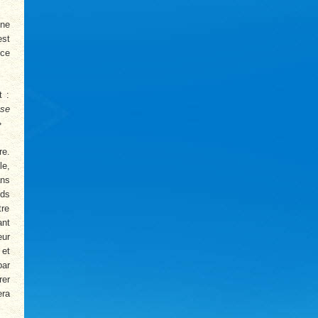
ine
est
nce
t :
se
»
re.
le,
ans
nds
tre
ant
eur
 et
par
rer
era