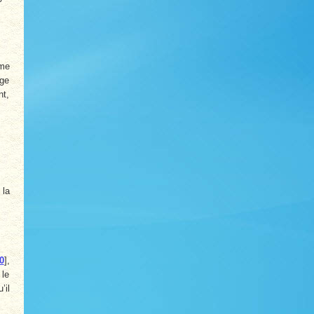
mme
uge
nt,
 la
0
]
,
 le
’il