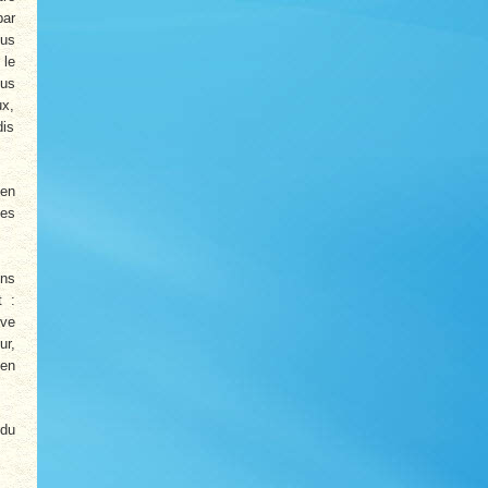
par
ous
 le
lus
ux,
dis
 en
nes
ons
t :
ive
ur,
 en
 du