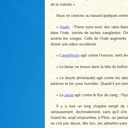
de la volonté ».
Nous en citerons au hasard quelques exem
«
Agate
.
- Pierre noire avec des raies bl
dans l’Inde, semée de taches sanglantes. On 
amène les songes. Celle de l’Inde augmente l’
donne une odeur excellente.
« L’
améthyste
agit contre l’ivresse, tient 
« Le
borax
se trouve dans la tête du buffon. 
« Le
beryle
(émeraude) agit contre les dang
paresse et les yeux humides. Quand il est rond 
« Le
jaspe
agit contre le flux de sang ; l’
hya
Il y a tout un long chapitre rempli de se
sérieusement, doctrinalement, sans qu’il vînt 
Grand les avait empruntées à Pline, ou pensait l
ne crût pas devoir, dès lors, les admettre sans