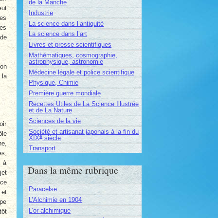
de la Manche
eut
Industrie
les
La science dans l’antiquité
ses
La science dans l’art
 de
Livres et presse scientifiques
Mathématiques, cosmographie,
astrophysique, astronomie
on
Médecine légale et police scientifique
 la
Physique, Chimie
Première guerre mondiale
Recettes Utiles de La Science Illustrée
et de La Nature
Sciences de la vie
oir
Société et artisanat japonais à la fin du
ôle
e
XIX
siècle
ne,
Transport
es,
, à
Dans la même rubrique
jet
ace
Paracelse
 et
L’Alchimie en 1904
ape
L’or alchimique
tôt