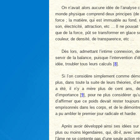
On n’avait alors aucune idée de l’analyse c
monde physique comprend deux principes (de dé
force ; la matière, qui est immuable au fond,
son, électricité, attraction, etc ... Il ne pouv
que de la force, pût se transformer en glace 
couleur, de densité, de transparence, etc ...
Dès lors, admettant l’intime connexion, d
servir de la balance, puisque l’intervention 
idée, troubler tous leurs calculs
[
8
]
.
Si l’on considère simplement comme démont
plus, dans toute la suite de leurs théories, d’e
a été, il n’y a mère plus de cent ans, de 
d’importance
[
9
]
, pour ne plus considérer qu’u
d’affirmer que ce poids devait rester toujour
emprisonnés dans les corps, et de le démontrer. 
a pu ambler le premier jour radicale et hardie.
Après avoir développé ainsi ses idées sur 
plus ou moins légendaires, qui, dit-il, avec 
l’âme ne se contente pas d’une seule action rép