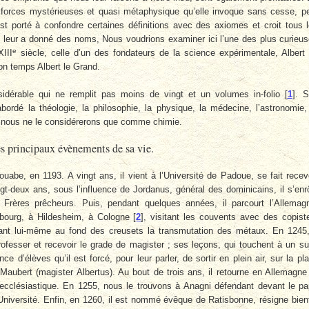
s forces mystérieuses et quasi métaphysique qu’elle invoque sans cesse, p
st porté à confondre certaines définitions avec des axiomes et croit tous 
leur a donné des noms, Nous voudrions examiner ici l’une des plus curieu
e
III
siècle, celle d’un des fondateurs de la science expérimentale, Albert
n temps Albert le Grand.
idérable qui ne remplit pas moins de vingt et un volumes in-folio
[
1
]
. S
ordé la théologie, la philosophie, la physique, la médecine, l’astronomie,
e, nous ne le considérerons que comme chimie.
s principaux évènements de sa vie.
ouabe, en 1193. A vingt ans, il vient à l’Université de Padoue, se fait recev
ingt-deux ans, sous l’influence de Jordanus, général des dominicains, il s’enr
 Frères prêcheurs. Puis, pendant quelques années, il parcourt l’Allemag
ibourg, à Hildesheim, à Cologne
[
2
]
, visitant les couvents avec des copist
hant lui-même au fond des creusets la transmutation des métaux. En 1245
rofesser et recevoir le grade de magister ; ses leçons, qui touchent à un su
ence d’élèves qu’il est forcé, pour leur parler, de sortir en plein air, sur la pl
aubert (magister Albertus). Au bout de trois ans, il retourne en Allemagne
cclésiastique. En 1255, nous le trouvons à Anagni défendant devant le p
’Université. Enfin, en 1260, il est nommé évêque de Ratisbonne, résigne bien