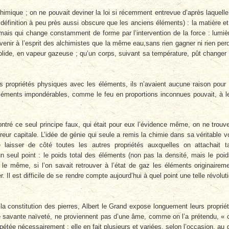
himique ; on ne pouvait deviner la loi si récemment entrevue d’après laquelle
finition à peu près aussi obscure que les anciens éléments) : la matière et
 mais qui change constamment de forme par l’intervention de la force : lumiè
ait venir à l’esprit des alchimistes que la même eau,sans rien gagner ni rien per
solide, en vapeur gazeuse ; qu’un corps, suivant sa température, pût changer
es propriétés physiques avec les éléments, ils n’avaient aucune raison pour
d’éléments impondérables, comme le feu en proportions inconnues pouvait, à l
ré ce seul principe faux, qui était pour eux l’évidence même, on ne trouv
rreur capitale. L’idée de génie qui seule a remis la chimie dans sa véritable v
laisser de côté toutes les autres propriétés auxquelles on attachait t
n seul point : le poids total des éléments (non pas la densité, mais le poid
s le même, si l’on savait retrouver à l’état de gaz les éléments originairem
Il est difficile de se rendre compte aujourd’hui à quel point une telle révolut
la constitution des pierres, Albert le Grand expose longuement leurs proprié
une savante naïveté, ne proviennent pas d’une âme, comme on l’a prétendu, « 
étée nécessairement ; elle en fait plusieurs et variées, selon l’occasion, au 