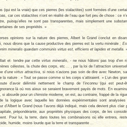
 (qui est la vraie) que ces pierres (les stalactites) sont formées d’une certa
as, car ces stalactites n’ont en réalité de l’eau que fort peu de chose : ce n’
stre, puisqu’elles ne sont pas transparentes, mais simplement une substa
certaines de ses propriétés. »
erses opinions sur la nature des pierres, Albert le Grand conclut en disan
i, nous dirons que la cause productive des pierres est la vertu minérale :
Es
enim mineralis quædam communis virtus est, efficiens et lapides et metalla
. 
lait et
·
tendre par cette
virtus mineralis
, - ne nous hâtons pas trop d’en ri
s célestes, la chute des corps, etc ... , par la loi de l’attraction universel
me d’une
virtus attractiva
, si nous n’avions pas soin de dire avec Newton, s
e la nature : « Tout se passe comme si les corps s’attiraient. » L’un des gra
oute d’avoir délimité nettement le champ de l’inconnu (qui est peut-ê
 ignorance là où nos aïeux se seraient bravement payés de mots. En examin
, si absurde pour un chimiste moderne, on est, au contraire, frappé de la rigu
 de la logique avec laquelle les données expérimentales sont analysées
ur d’Albert le Grand (nous l’avons déjà indiqué, mais cela devient plus clair 
apitale, prépondérante, aux propriétés physiques des corps, de les considé
t. Pour lui, la terre, dans toutes les combinaisons où elle entrera, rest
roide, humide, moins lourde que la terre et transparente ...