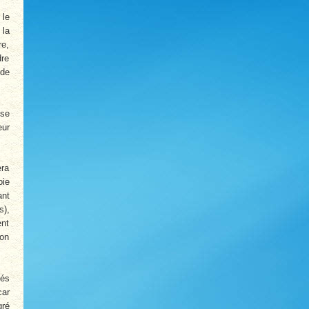
 le
 la
re,
dre
 de
 se
eur
era
oie
ant
s),
ent
ion
tés
car
gré