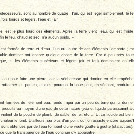
écesseurs, sont au nombre de quatre : l’un, qui est léger simplement, le fe
fois lourds et légers, l’eau et l’air.
he, est le plus lourd des éléments. Après la terre vient l’eau, qui est froide
fin le feu, chaud et sec, n’a aucun poids. »
re est formée de terre et d’eau. L’un ou l’autre de ces éléments l’emporte ; m
mble dominer ont encore quelque chose de la terre. Car à peu près tout
que, si les éléments supérieurs et légers (air et feu) dominaient en ell
s l’eau pour faire une pierre, car la sècheresse qui domine en elle empêche
our rattacher les parties, et c’est pourquoi la boue peut, en séchant, produire 
t formées de l’élément eau, rendu impur par un peu de terre qui lui donne
nt produits au moyen d’une eau de cette nature (eau et liquide paraissaient al
iolent de la poudre de plomb, de sable, de fer, etc ... Et ce liquide est bien
la chaleur le fond. D’ailleurs, sur plus d’un point où l’on assiste encore aujourd’
s sont obtenues par de l’eau tombant d’une voûte goutte à goutte (stalactites),
e que la transparence de l’eau continue d’y apparaitre.