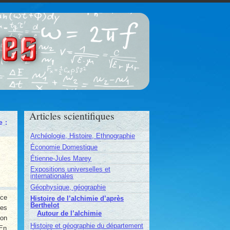
ces
Articles scientifiques
e :
Archéologie, Histoire, Ethnographie
Économie Domestique
Étienne-Jules Marey
Expositions universelles et
internationales
Géophysique, géographie
nce
Histoire de l’alchimie d’après
Berthelot
res
Autour de l’alchimie
ion
Histoire et géographie du département
 En