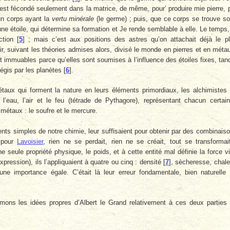
est fécondé seulement dans la matrice, de même, pour’ produire mie pierre, 
 un corps ayant la
vertu minérale
(le germe) ; puis, que ce corps se trouve s
ne étoile, qui détermine sa formation et Je rende semblable à elle. Le temps,
ction
[
5
]
; mais c’est aux positions des astres qu’on attachait déjà le p
oir, suivant les théories admises alors, divisé le monde en pierres et en méta
 immuables parce qu’elles sont soumises à l’influence des étoiles fixes, tan
égis par les planètes
[
6
]
.
métaux qui forment la nature en leurs éléments primordiaux, les alchimistes
, l’eau, l’air et le feu (tétrade de Pythagore), représentant chacun certai
métaux : le soufre et le mercure.
nts simples de notre chimie, leur suffisaient pour obtenir par des combinais
 pour
Lavoisier
, rien ne se perdait, rien ne se créait, tout se transformai
e seule propriété physique, le poids, et à cette entité mal définie la force v
pression), ils l’appliquaient à quatre ou cinq : densité
[
7
]
, sècheresse, chale
 une importance égale. C’était là leur erreur fondamentale, bien naturelle
umons les idées propres d’Albert le Grand relativement à ces deux parties