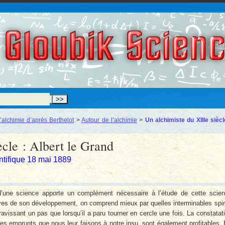
Gloubik Scien
l’alchimie d’après Berthelot
>
Autour de l’alchimie
>
Un alchimiste du XIIIe siècl
ècle : Albert le Grand
ntifique 18 mai 1889
re d’une science apporte un complément nécessaire à l’étude de cette scie
es de son développement, on comprend mieux par quelles interminables spi
gravissant un pas que lorsqu’il a paru tourner en cercle une fois. La constatat
s emprunts que nous leur faisons à notre insu, sont également profitables.