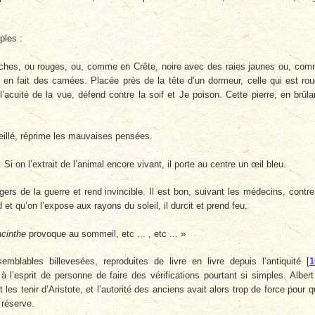
ples :
anches, ou rouges, ou, comme en Crête, noire avec des raies jaunes ou, co
en fait des camées. Placée près de la tête d’un dormeur, celle qui est ro
acuité de la vue, défend contre la soif et Je poison. Cette pierre, en brûla
éveillé, réprime les mauvaises pensées.
Si on l’extrait de l’animal encore vivant, il porte au centre un œil bleu.
ers de la guerre et rend invincible. Il est bon, suivant les médecins, contre
et qu’on l’expose aux rayons du soleil, il durcit et prend feu.
cinthe
provoque au sommeil, etc ... , etc ... »
mblables billevesées, reproduites de livre en livre depuis l’antiquité
[
1
à l’esprit de personne de faire des vérifications pourtant si simples. Albert
es tenir d’Aristote, et l’autorité des anciens avait alors trop de force pour qu
 réserve.