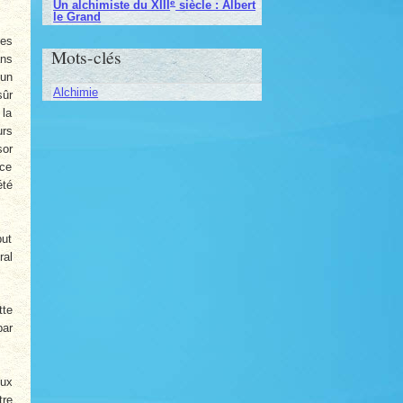
e
Un alchimiste du XIII
siècle : Albert
le Grand
tes
Mots-clés
ans
 un
Alchimie
sûr
 la
urs
sor
 ce
été
but
ral
tte
par
eux
tre