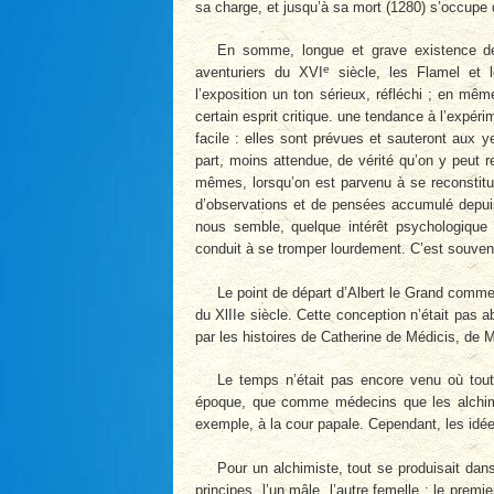
sa charge, et jusqu’à sa mort (1280) s’occupe 
En somme, longue et grave existence de 
e
aventuriers du XVI
siècle, les Flamel et l
l’exposition un ton sérieux, réfléchi ; en m
certain esprit critique. une tendance à l’expér
facile : elles sont prévues et sauteront aux y
part, moins attendue, de vérité qu’on y peut 
mêmes, lorsqu’on est parvenu à se reconstitue
d’observations et de pensées accumulé depuis
nous semble, quelque intérêt psychologique
conduit à se tromper lourdement. C’est souve
Le point de départ d’Albert le Grand comme
du XlIIe siècle. Cette conception n’était pas 
par les histoires de Catherine de Médicis, de M
Le temps n’était pas encore venu où tout
époque, que comme médecins que les alchimi
exemple, à la cour papale. Cependant, les idée
Pour un alchimiste, tout se produisait da
principes, l’un mâle, l’autre femelle ; le premie