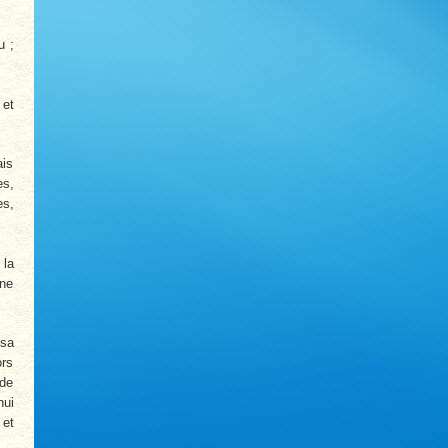
u ;
 et
ais
es,
es,
 la
une
 sa
ors
 de
hui
 et