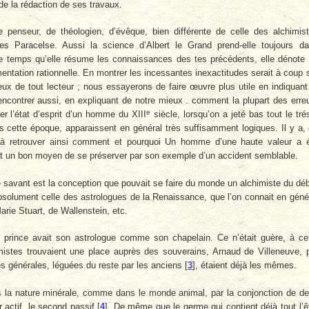
de la rédaction de ses travaux.
penseur, de théologien, d’évêque, bien différente de celle des alchimis
es Paracelse. Aussi la science d’Albert le Grand prend-elle toujours d
ême temps qu’elle résume les connaissances des tes précédents, elle dénote
imentation rationnelle. En montrer les incessantes inexactitudes serait à coup 
eux de tout lecteur ; nous essayerons de faire œuvre plus utile en indiquant
rencontrer aussi, en expliquant de notre mieux . comment la plupart des erre
e
r l’état d’esprit d’un homme du XIII
siècle, lorsqu’on a jeté bas tout le tré
 cette époque, apparaissent en général très suffisamment logiques. Il y a,
 à retrouver ainsi comment et pourquoi Un homme d’une haute valeur a 
nt un bon moyen de se préserver par son exemple d’un accident semblable.
 savant est la conception que pouvait se faire du monde un alchimiste du dé
absolument celle des astrologues de la Renaissance, que l’on connait en géné
arie Stuart, de Wallenstein, etc.
 prince avait son astrologue comme son chapelain. Ce n’était guère, à ce
stes trouvaient une place auprès des souverains, Arnaud de Villeneuve, 
s générales, léguées du reste par les anciens
[
3
]
, étaient déjà les mêmes.
ns la nature minérale, comme dans le monde animal, par la conjonction de d
r actif, le second passif
[
4
]
. De même que le germe qui contient déjà tout l’ê