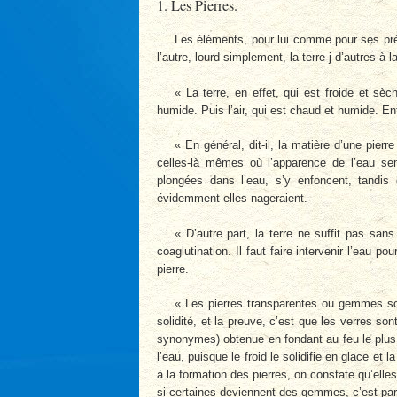
1. Les Pierres.
Les éléments, pour lui comme pour ses préd
l’autre, lourd simplement, la terre j d’autres à la 
« La terre, en effet, qui est froide et sèc
humide. Puis l’air, qui est chaud et humide. En
« En général, dit-il, la matière d’une pier
celles-là mêmes où l’apparence de l’eau se
plongées dans l’eau, s’y enfoncent, tandis 
évidemment elles nageraient.
« D’autre part, la terre ne suffit pas san
coaglutination. Il faut faire intervenir l’eau p
pierre.
« Les pierres transparentes ou gemmes son
solidité, et la preuve, c’est que les verres so
synonymes) obtenue en fondant au feu le plus v
l’eau, puisque le froid le solidifie en glace et 
à la formation des pierres, on constate qu’elle
si certaines deviennent des gemmes, c’est parc