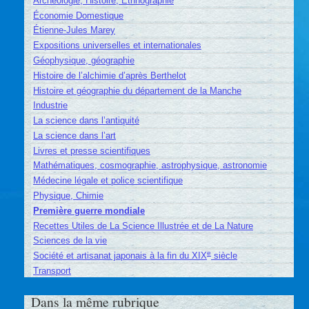
Archéologie, Histoire, Ethnographie
Économie Domestique
Étienne-Jules Marey
Expositions universelles et internationales
Géophysique, géographie
Histoire de l’alchimie d’après Berthelot
Histoire et géographie du département de la Manche
Industrie
La science dans l’antiquité
La science dans l’art
Livres et presse scientifiques
Mathématiques, cosmographie, astrophysique, astronomie
Médecine légale et police scientifique
Physique, Chimie
Première guerre mondiale
Recettes Utiles de La Science Illustrée et de La Nature
Sciences de la vie
e
Société et artisanat japonais à la fin du XIX
siècle
Transport
Dans la même rubrique