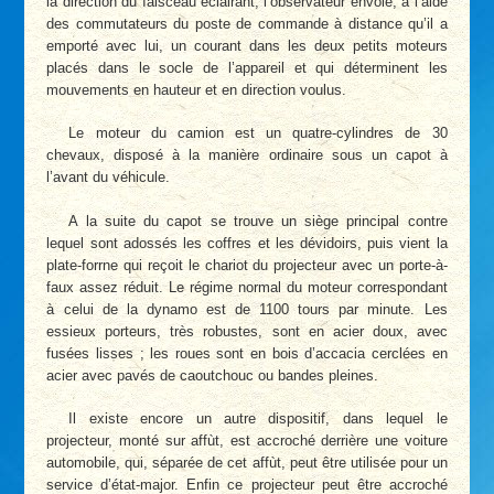
la direction du îaisceau éclairant, l’observateur envoie, à l’aide
des commutateurs du poste de commande à distance qu’il a
emporté avec lui, un courant dans les deux petits moteurs
placés dans le socle de l’appareil et qui déterminent les
mouvements en hauteur et en direction voulus.
Le moteur du camion est un quatre-cylindres de 30
chevaux, disposé à la manière ordinaire sous un capot à
l’avant du véhicule.
A la suite du capot se trouve un siège principal contre
lequel sont adossés les coffres et les dévidoirs, puis vient la
plate-forrne qui reçoit le chariot du projecteur avec un porte-à-
faux assez réduit. Le régime normal du moteur correspondant
à celui de la dynamo est de 1100 tours par minute. Les
essieux porteurs, très robustes, sont en acier doux, avec
fusées lisses ; les roues sont en bois d’accacia cerclées en
acier avec pavés de caoutchouc ou bandes pleines.
Il existe encore un autre dispositif, dans lequel le
projecteur, monté sur affùt, est accroché derrière une voiture
automobile, qui, séparée de cet affùt, peut être utilisée pour un
service d’état-major. Enfin ce projecteur peut être accroché