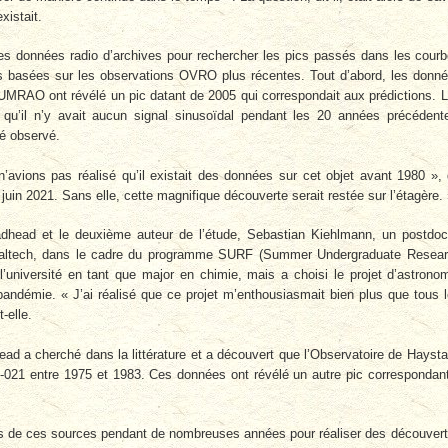
xistait.
es données radio d’archives pour rechercher les pics passés dans les cour
ns basées sur les observations OVRO plus récentes. Tout d’abord, les donn
UMRAO ont révélé un pic datant de 2005 qui correspondait aux prédictions. 
’il n’y avait aucun signal sinusoïdal pendant les 20 années précédent
té observé.
 n’avions pas réalisé qu’il existait des données sur cet objet avant 1980 », 
uin 2021. Sans elle, cette magnifique découverte serait restée sur l’étagère.
adhead et le deuxième auteur de l’étude, Sebastian Kiehlmann, un postdo
à Caltech, dans le cadre du programme SURF (Summer Undergraduate Resea
’université en tant que major en chimie, mais a choisi le projet d’astrono
 pandémie. « J’ai réalisé que ce projet m’enthousiasmait bien plus que tous 
t-elle.
head a cherché dans la littérature et a découvert que l’Observatoire de Hayst
1-021 entre 1975 et 1983. Ces données ont révélé un autre pic correspondan
récis de ces sources pendant de nombreuses années pour réaliser des découver