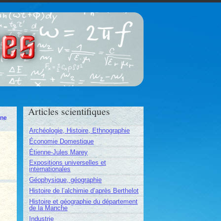
ces
Articles scientifiques
ine
Archéologie, Histoire, Ethnographie
Économie Domestique
Étienne-Jules Marey
Expositions universelles et
internationales
Géophysique, géographie
Histoire de l’alchimie d’après Berthelot
Histoire et géographie du département
de la Manche
Industrie