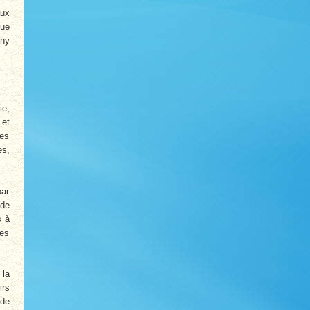
aux
que
ony
ie,
 et
les
es,
par
 de
s à
ées
 la
irs
 de