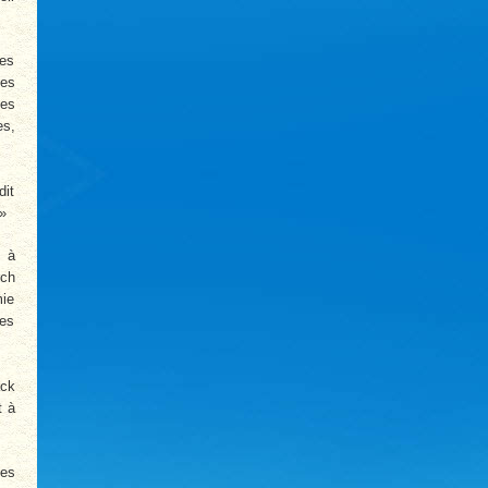
bes
ées
Les
es,
dit
 »
c à
rch
mie
les
ack
t à
tes