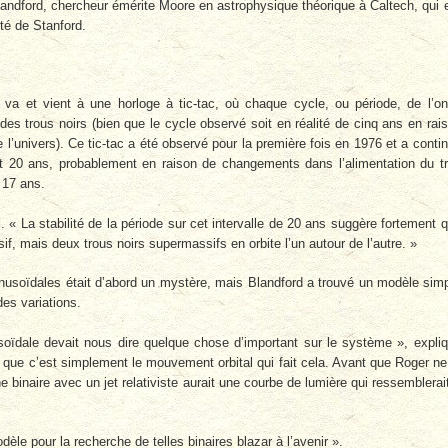
Blandford, chercheur émérite Moore en astrophysique théorique à Caltech, qui 
té de Stanford.
a et vient à une horloge à tic-tac, où chaque cycle, ou période, de l’o
des trous noirs (bien que le cycle observé soit en réalité de cinq ans en rai
e l’univers). Ce tic-tac a été observé pour la première fois en 1976 et a conti
t 20 ans, probablement en raison de changements dans l’alimentation du t
 17 ans.
-il. « La stabilité de la période sur cet intervalle de 20 ans suggère fortement 
if, mais deux trous noirs supermassifs en orbite l’un autour de l’autre. »
inusoïdales était d’abord un mystère, mais Blandford a trouvé un modèle sim
des variations.
oïdale devait nous dire quelque chose d’important sur le système », expli
ue c’est simplement le mouvement orbital qui fait cela. Avant que Roger ne
 binaire avec un jet relativiste aurait une courbe de lumière qui ressemblerai
èle pour la recherche de telles binaires blazar à l’avenir ».