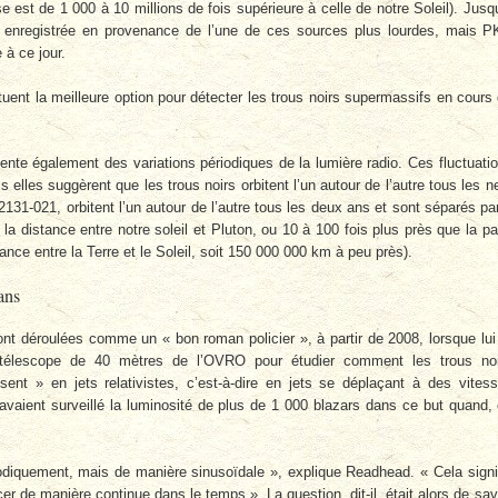
e est de 1 000 à 10 millions de fois supérieure à celle de notre Soleil). Jusq
té enregistrée en provenance de l’une de ces sources plus lourdes, mais 
 à ce jour.
uent la meilleure option pour détecter les trous noirs supermassifs en cours
nte également des variations périodiques de la lumière radio. Ces fluctuati
s elles suggèrent que les trous noirs orbitent l’un autour de l’autre tous les n
31-021, orbitent l’un autour de l’autre tous les deux ans et sont séparés pa
la distance entre notre soleil et Pluton, ou 10 à 100 fois plus près que la pa
nce entre la Terre et le Soleil, soit 150 000 000 km à peu près).
ans
t déroulées comme un « bon roman policier », à partir de 2008, lorsque lui
 télescope de 40 mètres de l’OVRO pour étudier comment les trous no
sent » en jets relativistes, c’est-à-dire en jets se déplaçant à des vites
 avaient surveillé la luminosité de plus de 1 000 blazars dans ce but quand,
diquement, mais de manière sinusoïdale », explique Readhead. « Cela signi
r de manière continue dans le temps ». La question, dit-il, était alors de sav