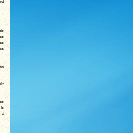
est
nde
son
nué
rou
que
ple
que
 le
t à