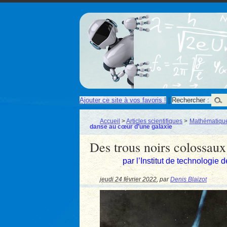
Ajouter ce site à vos favoris !
|
Rechercher :
Accueil
>
Articles scientifiques
>
Mathématique
danse au cœur d’une galaxie
Des trous noirs colossaux
par l’Institut de technologie d
jeudi 24 février 2022
,
par
Denis Blaizot