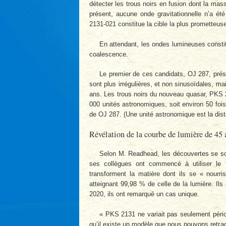
détecter les trous noirs en fusion dont la mass
présent, aucune onde gravitationnelle n’a é
2131-021 constitue la cible la plus prometteuse
En attendant, les ondes lumineuses constit
coalescence.
Le premier de ces candidats, OJ 287, prése
sont plus irrégulières, et non sinusoïdales, mai
ans. Les trous noirs du nouveau quasar, PKS 21
000 unités astronomiques, soit environ 50 fois 
de OJ 287. (Une unité astronomique est la dista
Révélation de la courbe de lumière de 45 
Selon M. Readhead, les découvertes se son
ses collègues ont commencé à utiliser le
transforment la matière dont ils se « nourris
atteignant 99,98 % de celle de la lumière. Ils
2020, ils ont remarqué un cas unique.
« PKS 2131 ne variait pas seulement pério
qu’il existe un modèle que nous pouvons retrace