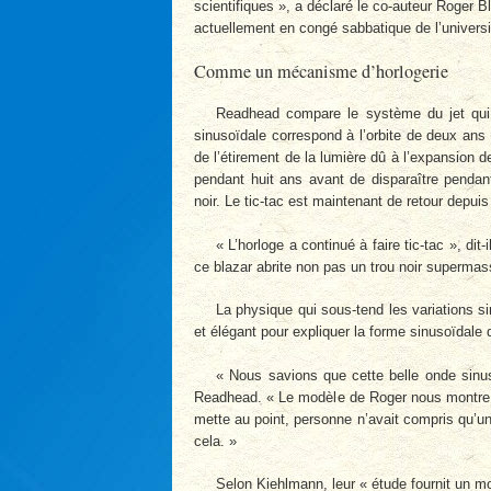
scientifiques », a déclaré le co-auteur Roger 
actuellement en congé sabbatique de l’universi
Comme un mécanisme d’horlogerie
Readhead compare le système du jet qui v
sinusoïdale correspond à l’orbite de deux ans 
de l’étirement de la lumière dû à l’expansion d
pendant huit ans avant de disparaître pendan
noir. Le tic-tac est maintenant de retour depuis
« L’horloge a continué à faire tic-tac », dit
ce blazar abrite non pas un trou noir supermass
La physique qui sous-tend les variations s
et élégant pour expliquer la forme sinusoïdale 
« Nous savions que cette belle onde sinus
Readhead. « Le modèle de Roger nous montre q
mette au point, personne n’avait compris qu’une
cela. »
Selon Kiehlmann, leur « étude fournit un mod