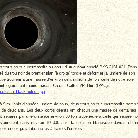
ats trous noirs supermassifs au cœur d’un quasar appelé PKS 2131-021. Dans
é du trou noir de premier plan (à droite) tordre et déformer la lumière de son
 trou noir a une masse d’environ cent millions de fois celle de notre soleil, 
tant légèrement moins massif. Crédit : Caltech/R. Hurt (IPAC)
colossal-black-holes-l.jpg
9 milliards d’années-lumière de nous, deux trous noirs supermassifs sembl
ode de deux ans. Les deux corps géants ont chacun une masse de centaines
nt séparés par une distance environ 50 fois supérieure à celle qui sépare no
ionneront dans environ 10 000 ans, la collision titanesque devrait ébran
s ondes gravitationnelles à travers l’univers.