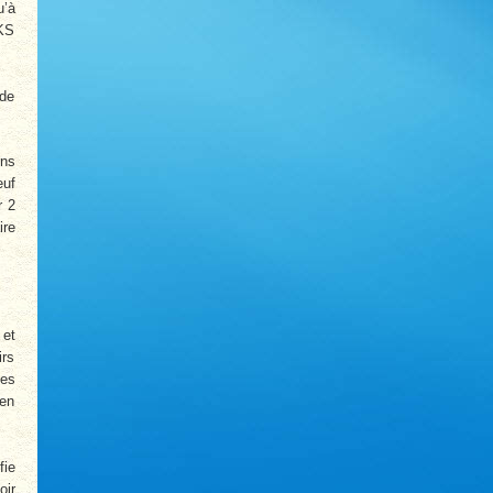
u’à
PKS
 de
ons
euf
r 2
ire
 et
irs
ses
 en
fie
oir