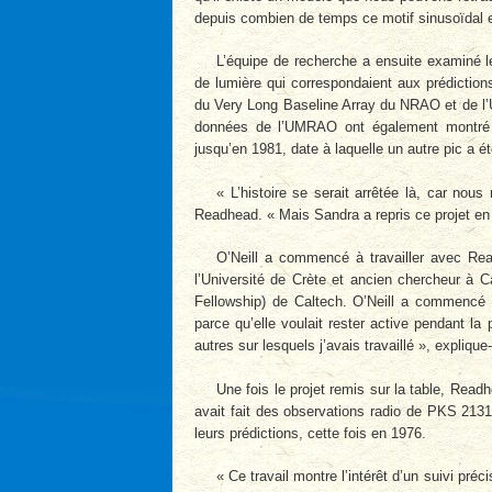
depuis combien de temps ce motif sinusoïdal e
L’équipe de recherche a ensuite examiné l
de lumière qui correspondaient aux prédictio
du Very Long Baseline Array du NRAO et de l’
données de l’UMRAO ont également montré qu
jusqu’en 1981, date à laquelle un autre pic a é
« L’histoire se serait arrêtée là, car nous
Readhead. « Mais Sandra a repris ce projet en j
O’Neill a commencé à travailler avec Re
l’Université de Crète et ancien chercheur 
Fellowship) de Caltech. O’Neill a commencé l
parce qu’elle voulait rester active pendant la
autres sur lesquels j’avais travaillé », explique-
Une fois le projet remis sur la table, Read
avait fait des observations radio de PKS 213
leurs prédictions, cette fois en 1976.
« Ce travail montre l’intérêt d’un suivi p