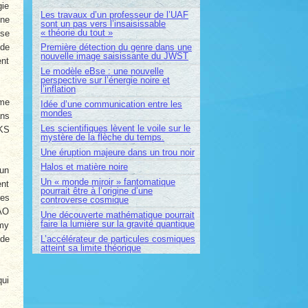
gie
Les travaux d’un professeur de l’UAF
nne
sont un pas vers l’insaisissable
« théorie du tout »
sse
Première détection du genre dans une
 de
nouvelle image saisissante du JWST
ent
Le modèle eBse : une nouvelle
perspective sur l’énergie noire et
l’inflation
ème
Idée d’une communication entre les
mondes
ans
Les scientifiques lèvent le voile sur le
PKS
mystère de la flèche du temps.
Une éruption majeure dans un trou noir
Halos et matière noire
 un
Un « monde miroir » fantomatique
ent
pourrait être à l’origine d’une
res
controverse cosmique
RAO
Une découverte mathématique pourrait
faire la lumière sur la gravité quantique
omy
L’accélérateur de particules cosmiques
 de
atteint sa limite théorique
qui