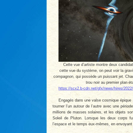
Cette vue d’artiste montre deux candid
cette vue du système, on peut voir la gravit
compagnon, qui possède un puissant jet. Chaque
trou noir au premier plan é
https://scx2.b-cdn.net/gfx/news/hires/2022/
Engagés dans une valse cosmique épique à 
tourner l’un autour de l’autre avec une péri
millions de masses solaires, et les objets so
Soleil de Pluton. Lorsque les deux corps fus
l’espace et le temps eux-mêmes, en envoyant de