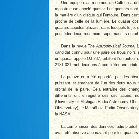
Une équipe d’astronomes du Caltech a déc
monstrueuse appelé quasar. Les quasars sont 
la matière d’un disque qui l’entoure. Dans cer
proche de celle de la lumière. Le quasar ob
quasars appelés blazars, dans lesquels le jet 
posséder deux trous noirs supermassifs en orbit
Dans la revue
The Astrophysical Journal L
candidat connu pour une paire de trous noirs 
un quasar appelé OJ 287, orbitent l’un autour 
2131-021 met deux ans à compléter une orbite
La preuve en a été apportée par des obse
puissant jet émanant de l’un des deux trous
orbital de la paire. Cela entraîne des chan
différents ont enregistré ces oscillation
(University of Michigan Radio Astronomy Obse
Observatory), le Metsähovi Radio Observatory e
la NASA.
La combinaison des données radio produit u
avait été observé auparavant pour les quasars