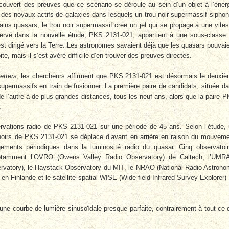
ouvert des preuves que ce scénario se déroule au sein d’un objet à l’éner
des noyaux actifs de galaxies dans lesquels un trou noir supermassif sipho
tains quasars, le trou noir supermassif crée un jet qui se propage à une vite
servé dans la nouvelle étude, PKS 2131-021, appartient à une sous-classe
est dirigé vers la Terre. Les astronomes savaient déjà que les quasars pouvai
e, mais il s’est avéré difficile d’en trouver des preuves directes.
etters
, les chercheurs affirment que PKS 2131-021 est désormais le deuxi
supermassifs en train de fusionner. La première paire de candidats, située d
de l’autre à de plus grandes distances, tous les neuf ans, alors que la paire 
.
rvations radio de PKS 2131-021 sur une période de 45 ans. Selon l’étude,
 noirs de PKS 2131-021 se déplace d’avant en arrière en raison du mouvem
gements périodiques dans la luminosité radio du quasar. Cinq observatoi
s, notamment l’OVRO (Owens Valley Radio Observatory) de Caltech, l’UM
rvatory), le Haystack Observatory du MIT, le NRAO (National Radio Astron
n Finlande et le satellite spatial WISE (Wide-field Infrared Survey Explorer)
ne courbe de lumière sinusoïdale presque parfaite, contrairement à tout ce 
.