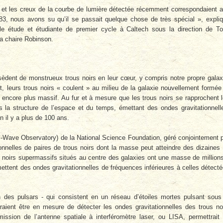
 et les creux de la courbe de lumière détectée récemment correspondaient 
3, nous avons su qu’il se passait quelque chose de très spécial », expli
lle étude et étudiante de premier cycle à Caltech sous la direction de T
a chaire Robinson.
sèdent de monstrueux trous noirs en leur cœur, y compris notre propre galax
t, leurs trous noirs « coulent » au milieu de la galaxie nouvellement formée
ir encore plus massif. Au fur et à mesure que les trous noirs se rapprochent 
s la structure de l’espace et du temps, émettant des ondes gravitationnell
in il y a plus de 100 ans.
al-Wave Observatory) de la National Science Foundation, géré conjointement 
ionnelles de paires de trous noirs dont la masse peut atteindre des dizaines
us noirs supermassifs situés au centre des galaxies ont une masse de million
émettent des ondes gravitationnelles de fréquences inférieures à celles détect
n des pulsars - qui consistent en un réseau d’étoiles mortes pulsant sous
raient être en mesure de détecter les ondes gravitationnelles des trous no
mission de l’antenne spatiale à interféromètre laser, ou LISA, permettrait