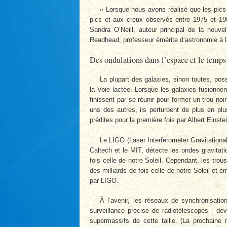
« Lorsque nous avons réalisé que les pics
pics et aux creux observés entre 1975 et 198
Sandra O’Neill, auteur principal de la nouve
Readhead, professeur émérite d’astronomie à l
Des ondulations dans l’espace et le temps
La plupart des galaxies, sinon toutes, pos
la Voie lactée. Lorsque les galaxies fusionnen
finissent par se réunir pour former un trou no
uns des autres, ils perturbent de plus en plu
prédites pour la première fois par Albert Einste
Le LIGO (Laser Interferometer Gravitation
Caltech et le MIT, détecte les ondes gravitat
fois celle de notre Soleil. Cependant, les tro
des milliards de fois celle de notre Soleil et 
par LIGO.
À l’avenir, les réseaux de synchronisatio
surveillance précise de radiotélescopes - dev
supermassifs de cette taille. (La prochaine 