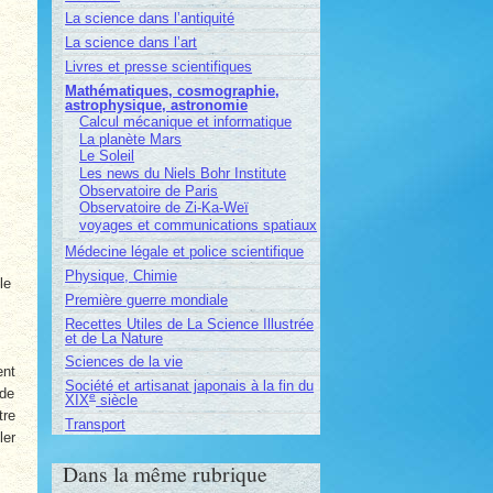
La science dans l’antiquité
La science dans l’art
Livres et presse scientifiques
Mathématiques, cosmographie,
astrophysique, astronomie
Calcul mécanique et informatique
La planète Mars
Le Soleil
Les news du Niels Bohr Institute
Observatoire de Paris
Observatoire de Zi-Ka-Weï
voyages et communications spatiaux
Médecine légale et police scientifique
Physique, Chimie
le
Première guerre mondiale
Recettes Utiles de La Science Illustrée
et de La Nature
Sciences de la vie
ent
Société et artisanat japonais à la fin du
 de
e
XIX
siècle
tre
Transport
ler
Dans la même rubrique