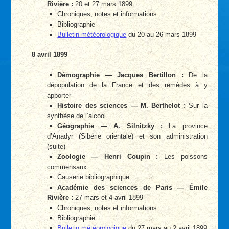
Rivière :
20 et 27 mars 1899
Chroniques, notes et informations
Bibliographie
Bulletin météorologique
du 20 au 26 mars 1899
8 avril 1899
Démographie — Jacques Bertillon :
De la
dépopulation de la France et des remèdes à y
apporter
Histoire des sciences — M. Berthelot :
Sur la
synthèse de l’alcool
Géographie — A. Silnitzky :
La province
d’Anadyr (Sibérie orientale) et son administration
(suite)
Zoologie — Henri Coupin :
Les poissons
commensaux
Causerie bibliographique
Académie des sciences de Paris — Émile
Rivière :
27 mars et 4 avril 1899
Chroniques, notes et informations
Bibliographie
Bulletin météorologique
du 27 mars au 2 avril 1899