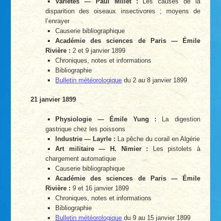
Variétés — Paul Millet :
Les causes de la
disparition des oiseaux insectivores ; moyens de
l’enrayer
Causerie bibliographique
Académie des sciences de Paris — Émile
Rivière :
2 et 9 janvier 1899
Chroniques, notes et informations
Bibliographie
Bulletin météorologique
du 2 au 8 janvier 1899
21 janvier 1899
Physiologie — Émile Yung :
La digestion
gastrique chez les poissons
Industrie — Layrle :
La pêche du corail en Algérie
Art militaire — H. Nimier :
Les pistolets à
chargement automatique
Causerie bibliographique
Académie des sciences de Paris — Émile
Rivière :
9 et 16 janvier 1899
Chroniques, notes et informations
Bibliographie
Bulletin météorologique
du 9 au 15 janvier 1899