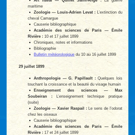
Art naval — Quillet Saint-Ange :
La guerre
maritime
Zoologie — Louis-Adrien Levat :
L’extinction du
cheval Camargue
Causerie bibliographique
Académie des sciences de Paris — Émile
Rivière :
10 et 17 juillet 1899
Chroniques, notes et informations
Bibliographie
Bulletin météorologique
du 10 au 16 juillet 1899
29 juillet 1899
Anthropologie — G. Papillault :
Quelques lois
touchant la croissance et la beauté du visage humain
Enseignement des sciences — Max
Soubeiran :
L’enseignement technique pratique
(suite)
Zoologie — Xavier Raspail :
Le sens de l’odorat
chez les oiseaux
Causerie bibliographique
Académie des sciences de Paris — Émile
Rivière :
17 et 24 juillet 1899