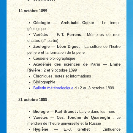
14 octobre 1899
Géologie — Archibald Geikie :
Le temps
géologique
Variétés — F.-T. Perrens :
Mémoires de mes
e
chattes (3
partie)
Zoologie — Léon Diguet :
La culture de l’huitre
perlière et la formation de la perle
Causerie bibliographique
Académie des sciences de Paris — Émile
Rivière :
2 et 9 octobre 1899
Chroniques, notes et informations
Bibliographie
Bulletin météorologique
du 2 au 8 octobre 1899
21 octobre 1899
Biologie — Karl Brandt :
La vie dans les mers
Variétés — Ces. Tondini de Quarenghi :
Le
méridien de l’heure universelle et la Russie
Hygiène — E.-J. Grellet :
L’influence