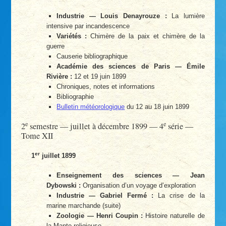
Industrie — Louis Denayrouze :
La lumière
intensive par incandescence
Variétés :
Chimère de la paix et chimère de la
guerre
Causerie bibliographique
Académie des sciences de Paris — Émile
Rivière :
12 et 19 juin 1899
Chroniques, notes et informations
Bibliographie
Bulletin météorologique
du 12 au 18 juin 1899
e
e
2
semestre — juillet à décembre 1899 — 4
série —
Tome XII
er
1
juillet 1899
Enseignement des sciences — Jean
Dybowski :
Organisation d’un voyage d’exploration
Industrie — Gabriel Fermé :
La crise de la
marine marchande (suite)
Zoologie — Henri Coupin :
Histoire naturelle de
la Mante religieuse