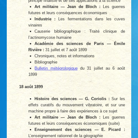
principe finaliste et de ses applications à la science
Art militaire — Jean de Bloch :
Les guerres
futures et leurs conséquences économiques
Industrie :
Les fermentations dans les cuves
vinaires
Causerie bibliographique : Traité clinique de
l’actinomycose humaine
Académie des sciences de Paris — Émile
Rivière :
31 juillet et 7 août 1899
Chroniques, notes et informations
Bibliographie
Bulletin météorologique
du 31 juillet au 6 août
1899
18 août 1899
Histoire des sciences — G. Coriolis :
Sur les
effets curatifs du mouvement vibratoire, et sur une
machine propre à faire des expériences à ce sujet
Art militaire — Jean de Bloch :
Les guerres
futures et leurs conséquences économiques (suite)
Enseignement des sciences — E. Picard :
L’enseignement rationnel de la géographie