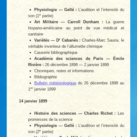
Physiologie — Gellé :
L’audition et l’intensité du
e
son (1
partie)
Art Militaire — Carroll Dunham :
La guerre
hispano-américaine au point de vue médical et
sanitaire
r
Variétés — D
Cabanès :
Charles-Marc Sauria, le
véritable inventeur de l’allumette chimique
Causerie bibliographique
Académie des sciences de Paris — Émile
Rivière :
26 décembre 1898 — 2 janvier 1899
Chroniques, notes et informations
Bibliographie
Bulletin météorologique
du 26 décembre 1898 au
er
1
janvier 1899
14 janvier 1899
Histoire des sciences — Charles Richet :
Les
promesses de la science
Physiologie — Gellé :
L’audition et l’intensité du
e
son (2
partie)