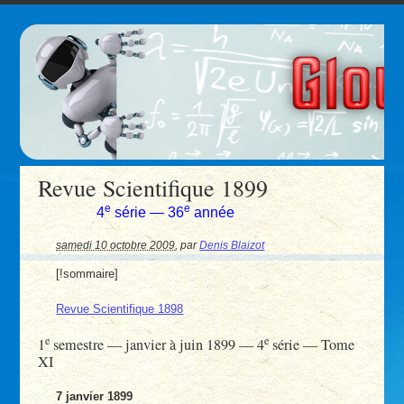
Revue Scientifique 1899
e
e
4
série — 36
année
samedi 10 octobre 2009
,
par
Denis Blaizot
[!sommaire]
Revue Scientifique 1898
e
e
1
semestre — janvier à juin 1899 — 4
série — Tome
XI
7 janvier 1899