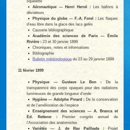
squelette
Aéronautique — Henri Hervé :
Les ballons à
déviateurs
Physique du globe — F.-A. Forel :
Les flaques
d’eau libre dans la glace des lacs gelés
Causerie bibliographique
Académie des sciences de Paris — Émile
Rivière :
23 et 30 janvier 1899
Chroniques, notes et informations
Bibliographie
Bulletin météorologique
du 23 au 29 janvier 1899
11 février 1899
Physique — Gustave Le Bon :
De la
transparence des corps opaques pour des radiations
lumineuses de grande longueur d’onde
Hygiène — Adolphe Pinard :
De la conservation
et de l’amélioration de l’espèce
Enseignement des sciences — A. Branca et
Ed. Retterer :
Premier congrès annuel de
l’Association des anatomistes
Variétés — J. de Ray Pailhade :
Projet