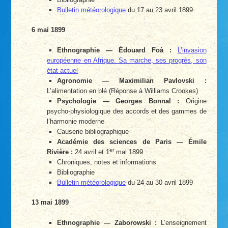
Bulletin météorologique
du 17 au 23 avril 1899
6 mai 1899
Ethnographie — Édouard Foà :
L’invasion
européenne en Afrique. Sa marche, ses progrès, son
état actuel
Agronomie — Maximilian Pavlovski :
L’alimentation en blé (Réponse à Williams Crookes)
Psychologie — Georges Bonnal :
Origine
psycho-physiologique des accords et des gammes de
l’harmonie moderne
Causerie bibliographique
Académie des sciences de Paris — Émile
er
Rivière :
24 avril et 1
mai 1899
Chroniques, notes et informations
Bibliographie
Bulletin météorologique
du 24 au 30 avril 1899
13 mai 1899
Ethnographie — Zaborowski :
L’enseignement