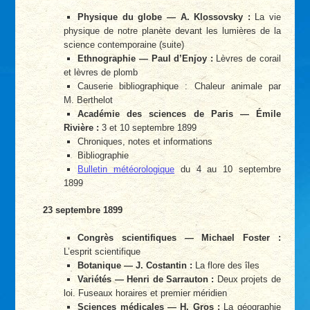
Physique du globe — A. Klossovsky :
La vie
physique de notre planète devant les lumières de la
science contemporaine (suite)
Ethnographie — Paul d’Enjoy :
Lèvres de corail
et lèvres de plomb
Causerie bibliographique : Chaleur animale par
M. Berthelot
Académie des sciences de Paris — Émile
Rivière :
3 et 10 septembre 1899
Chroniques, notes et informations
Bibliographie
Bulletin météorologique
du 4 au 10 septembre
1899
23 septembre 1899
Congrès scientifiques — Michael Foster :
L’esprit scientifique
Botanique — J. Costantin :
La flore des îles
Variétés — Henri de Sarrauton :
Deux projets de
loi. Fuseaux horaires et premier méridien
Sciences médicales — H. Gros :
La géographie