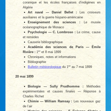
coranique et les écoles françaises d’indigènes en
Algérie
Art naval — Daniel Bellet :
Les croiseurs
auxiliaires et la guerre hispano-américaine
Enseignement des sciences :
Le musée
océanographique de Monaco
Psychologie — C. Lombroso :
Le crime, cause
et remèdes
Causerie bibliographique
Académie des sciences de Paris — Émile
er
Rivière :
1
et 8 mai 1899
Chroniques, notes et informations
Bibliographie
er
Bulletin météorologique
du 1
au 7 mai 1899
20 mai 1899
Biologie — Sully Prudhomme :
Méthodes
expérimentales et causes finales — Réponse à
Charles Richet
Chimie — William Ramsay :
Les nouveaux gaz
de l’air