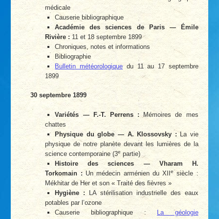
médicale
Causerie bibliographique
Académie des sciences de Paris — Émile
Rivière :
11 et 18 septembre 1899
Chroniques, notes et informations
Bibliographie
Bulletin météorologique
du 11 au 17 septembre
1899
30 septembre 1899
Variétés — F.-T. Perrens :
Mémoires de mes
chattes
Physique du globe — A. Klossovsky :
La vie
physique de notre planète devant les lumières de la
e
science contemporaine (3
partie)
Histoire des sciences — Vharam H.
e
Torkomain :
Un médecin arménien du XII
siècle :
Mékhitar de Her et son « Traité des fièvres »
Hygiène :
LA stérilisation industrielle des eaux
potables par l’ozone
Causerie bibliographique :
La géologie