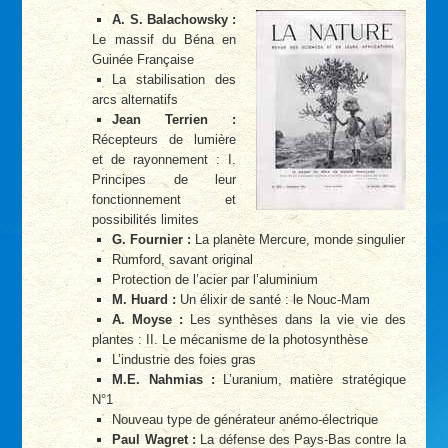
A. S. Balachowsky :
Le massif du Béna en
Guinée Française
La stabilisation des
arcs alternatifs
Jean Terrien :
Récepteurs de lumière
et de rayonnement : I.
Principes de leur
fonctionnement et
possibilités limites
G. Fournier :
La planète Mercure, monde singulier
Rumford, savant original
Protection de l’acier par l’aluminium
M. Huard :
Un élixir de santé : le Nouc-Mam
A. Moyse :
Les synthèses dans la vie vie des
plantes : II. Le mécanisme de la photosynthèse
L’industrie des foies gras
M.E. Nahmias :
L’uranium, matière stratégique
N°1
Nouveau type de générateur anémo-électrique
Paul Wagret :
La défense des Pays-Bas contre la