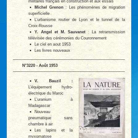
militaires français en construction et aux essais
Michel Grenon
: Les phénomènes de migration
superficielle
L’urbanisme routier de Lyon et le tunnel de la
Croix-Rousse
Y. Angel et M. Sauvanet
: La retransmission
télévisée des cérémonies du Couronnement
Le ciel en aout 1953
Les livres nouveaux
N°3220 - Août 1953
V. Bauzil :
L’équipement hydro-
électrique du Maroc
L’uranium à
Madagascar
Nouveau
pneumatique sans
chambre à air
Les lapins et la
myxomatose