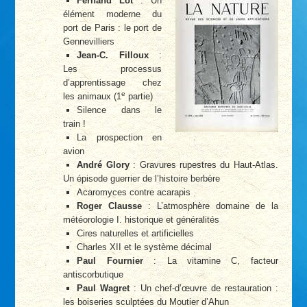
Fernand Lot
: Un
élément moderne du
port de Paris : le port de
Gennevilliers
Jean-C. Filloux
:
Les processus
d’apprentissage chez
e
les animaux (1
partie)
Silence dans le
train !
La prospection en
avion
André Glory
: Gravures rupestres du Haut-Atlas.
Un épisode guerrier de l’histoire berbère
Acaromyces contre acarapis
Roger Clausse
: L’atmosphère domaine de la
météorologie I. historique et généralités
Cires naturelles et artificielles
Charles XII et le système décimal
Paul Fournier
: La vitamine C, facteur
antiscorbutique
Paul Wagret
: Un chef-d’œuvre de restauration :
les boiseries sculptées du Moutier d’Ahun