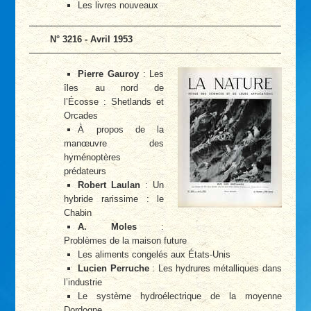
Les livres nouveaux
N° 3216 - Avril 1953
Pierre Gauroy
: Les
îles au nord de
l’Écosse : Shetlands et
Orcades
À propos de la
manœuvre des
hyménoptères
prédateurs
Robert Laulan
: Un
hybride rarissime : le
Chabin
A. Moles
:
Problèmes de la maison future
Les aliments congelés aux États-Unis
Lucien Perruche
: Les hydrures métalliques dans
l’industrie
Le système hydroélectrique de la moyenne
Dordogne