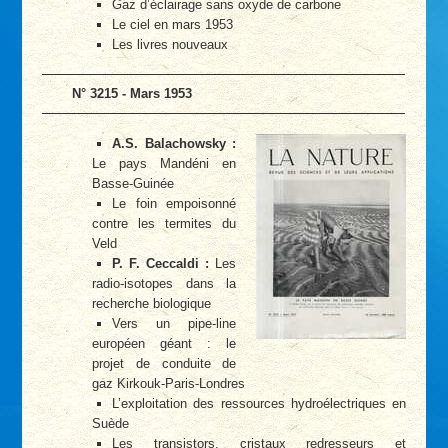
Gaz d’éclairage sans oxyde de carbone
Le ciel en mars 1953
Les livres nouveaux
N° 3215 - Mars 1953
A.S. Balachowsky :
Le pays Mandéni en
Basse-Guinée
Le foin empoisonné
contre les termites du
Veld
P. F. Ceccaldi :
Les
radio-isotopes dans la
recherche biologique
Vers un pipe-line
européen géant : le
projet de conduite de
gaz Kirkouk-Paris-Londres
L’exploitation des ressources hydroélectriques en
Suède
Les transistors, cristaux redresseurs et