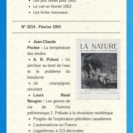
Les prix Nobel pour 1952
Le ciel en février 1953
Les livres nouveaux
N° 3214 - Février 1953
Jean-Claude
Pecker :
La température
des étoiles
A. R. Prévot :
Un
pécheur au bord de l’eau
et le problème du
botulisme
Un champignon
résistant
Louis René
Nougier :
Les genres de
vie de l’homme
préhistorique 2. Prélude à la révolution néolithique
Progrès de l’exploration pétrolière canadienne
L’automatisme en France
Logarithmes à 213 décimales