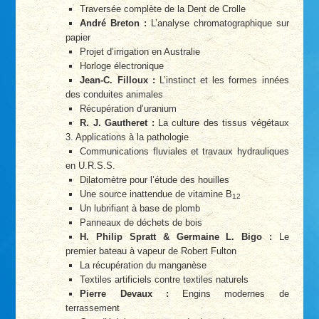
Traversée complète de la Dent de Crolle
André Breton :
L’analyse chromatographique sur
papier
Projet d’irrigation en Australie
Horloge électronique
Jean-C. Filloux :
L’instinct et les formes innées
des conduites animales
Récupération d’uranium
R. J. Gautheret :
La culture des tissus végétaux
3. Applications à la pathologie
Communications fluviales et travaux hydrauliques
en U.R.S.S.
Dilatomètre pour l’étude des houilles
Une source inattendue de vitamine B
12
Un lubrifiant à base de plomb
Panneaux de déchets de bois
H. Philip Spratt & Germaine L. Bigo :
Le
premier bateau à vapeur de Robert Fulton
La récupération du manganèse
Textiles artificiels contre textiles naturels
Pierre Devaux :
Engins modernes de
terrassement