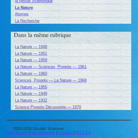
la Revue Scientifique
La Nature
Atomes
La Recherche
Dans la même rubrique
La Nature — 1948
La Nature — 1951
La Nature — 1959
La Nature — Sciences, Progrès — 1961
La Nature — 1960
Sciences, Progrès — La Nature — 1968
La Nature — 1955
La Nature — 1949
La Nature — 1932
Science Progrès Découverte — 1970
2009-2026 Gloubik Sciences
Plan du site
|
Se connecter
|
Contact
|
RSS 2.0