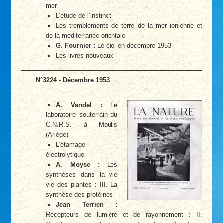
mer
L’étude de l’instinct
Les tremblements de terre de la mer ionienne et
de la méditerranée orientale
G. Fournier :
Le ciel en décembre 1953
Les livres nouveaux
N°3224 - Décembre 1953
A. Vandel :
Le
laboratoire souterrain du
C.N.R.S. à Moulis
(Ariège)
L’étamage
électrolytique
A. Moyse :
Les
synthèses dans la vie
vie des plantes : III. La
synthèse des protéines
Jean Terrien :
Récepteurs de lumière et de rayonnement : II.