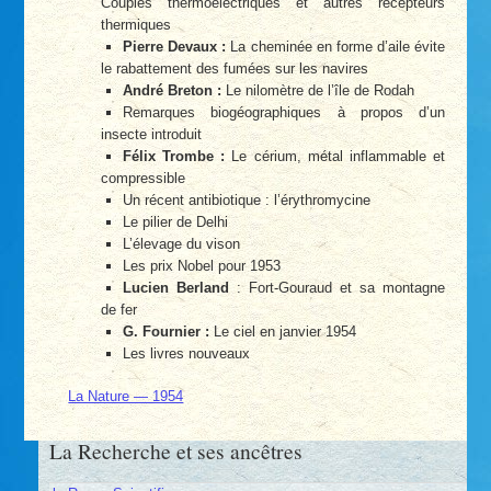
Couples thermoélectriques et autres récepteurs
thermiques
Pierre Devaux :
La cheminée en forme d’aile évite
le rabattement des fumées sur les navires
André Breton :
Le nilomètre de l’île de Rodah
Remarques biogéographiques à propos d’un
insecte introduit
Félix Trombe :
Le cérium, métal inflammable et
compressible
Un récent antibiotique : l’érythromycine
Le pilier de Delhi
L’élevage du vison
Les prix Nobel pour 1953
Lucien Berland
: Fort-Gouraud et sa montagne
de fer
G. Fournier :
Le ciel en janvier 1954
Les livres nouveaux
La Nature — 1954
La Recherche et ses ancêtres