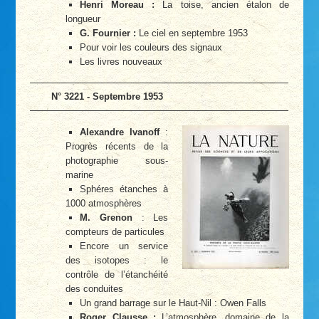
Henri Moreau :
La toise, ancien étalon de
longueur
G. Fournier :
Le ciel en septembre 1953
Pour voir les couleurs des signaux
Les livres nouveaux
N° 3221 - Septembre 1953
Alexandre Ivanoff
:
Progrès récents de la
photographie sous-
marine
Sphéres étanches à
1000 atmosphères
M. Grenon
: Les
compteurs de particules
Encore un service
des isotopes : le
contrôle de l’étanchéité
des conduites
Un grand barrage sur le Haut-Nil : Owen Falls
Roger Clausse :
L’atmosphère, domaine de la