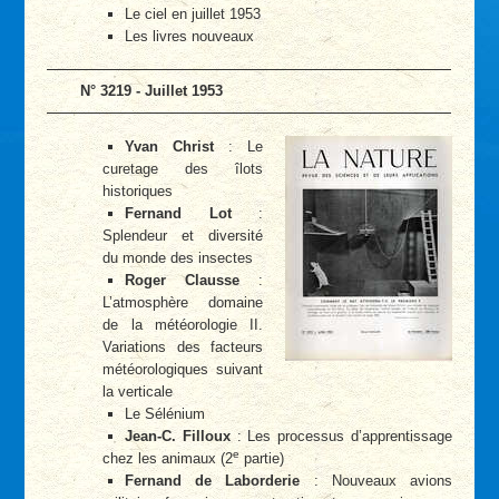
Le ciel en juillet 1953
Les livres nouveaux
N° 3219 - Juillet 1953
Yvan Christ
: Le
curetage des îlots
historiques
Fernand Lot
:
Splendeur et diversité
du monde des insectes
Roger Clausse
:
L’atmosphère domaine
de la météorologie II.
Variations des facteurs
météorologiques suivant
la verticale
Le Sélénium
Jean-C. Filloux
: Les processus d’apprentissage
e
chez les animaux (2
partie)
Fernand de Laborderie
: Nouveaux avions