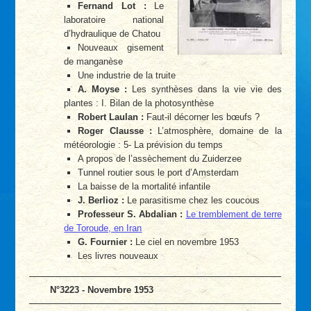
Fernand Lot :
Le
laboratoire national
d’hydraulique de Chatou
Nouveaux gisement
de manganèse
Une industrie de la truite
A. Moyse :
Les synthèses dans la vie vie des
plantes : I. Bilan de la photosynthèse
Robert Laulan :
Faut-il décorner les bœufs ?
Roger Clausse :
L’atmosphère, domaine de la
météorologie : 5- La prévision du temps
A propos de l’assèchement du Zuiderzee
Tunnel routier sous le port d’Amsterdam
La baisse de la mortalité infantile
J. Berlioz :
Le parasitisme chez les coucous
Professeur S. Abdalian :
Le tremblement de terre
de Toroude, en Iran
G. Fournier :
Le ciel en novembre 1953
Les livres nouveaux
N°3223 - Novembre 1953