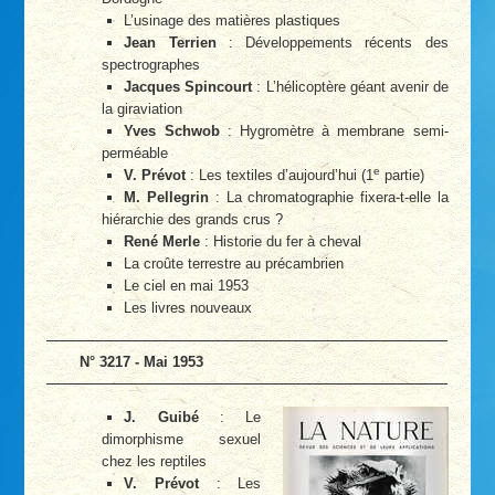
L’usinage des matières plastiques
Jean Terrien
: Développements récents des
spectrographes
Jacques Spincourt
: L’hélicoptère géant avenir de
la giraviation
Yves Schwob
: Hygromètre à membrane semi-
perméable
e
V. Prévot
: Les textiles d’aujourd’hui (1
partie)
M. Pellegrin
: La chromatographie fixera-t-elle la
hiérarchie des grands crus ?
René Merle
: Historie du fer à cheval
La croûte terrestre au précambrien
Le ciel en mai 1953
Les livres nouveaux
N° 3217 - Mai 1953
J. Guibé
: Le
dimorphisme sexuel
chez les reptiles
V. Prévot
: Les