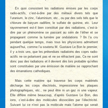
En quoi consistent les radiations émises par les corps
radio-actifs, c’est-à-dire par des métaux divers tels que
l’uranium, le zinc, l’aluminium, etc., ou par des sels tels que le
chlorure de baryum radifère, le sulfate de quinine, etc. Leur
rayonnement est-il bien constitué par des radiations, c’est-à-
dire par un phénomène se passant au sein de l’éther et se
propageant comme la lumière par ondulations ? 0n l’a cru
pendant quelque temps, mais tous les physiciens admettent
aujourd’hui, comme l’a soutenu M. Gustave Le Bon le premier,
il y a trois uns, que les prétendues radiations des coprs radio-
actifs ne se polarisent pas et ne se réfractent pas, Ce ne sont
donc pas des radiations et il devient dès lors probable qu’elles
sont constituées par une émission de matière se rapprochant
des émanations cathodiques.
Mais cette matière qui traverse les corps matériels
décharge les corps électrisés, impressionne les plaques
photographiques, etc., ne peut être ni un gaz ni une vapeur.
Elle diffère même beaucoup, d’après Gustave Le Bon, des
ions, c’est-à-dire des molécules dissociées par l’électricité.
Suivant lui ce n’est pas la molécule mais l’atome qui serait