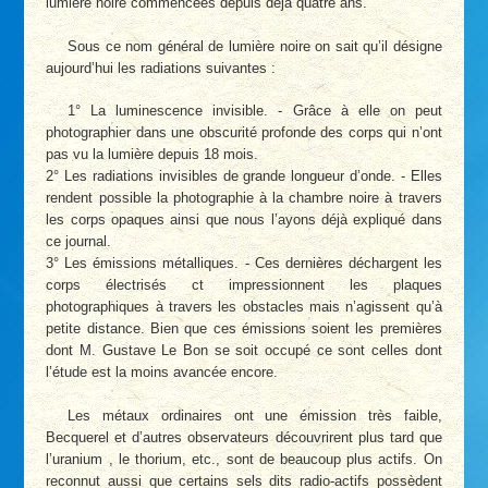
lumière noire commencées depuis déjà quatre ans.
Sous ce nom général de lumière noire on sait qu’il désigne
aujourd’hui les radiations suivantes :
1° La luminescence invisible. - Grâce à elle on peut
photographier dans une obscurité profonde des corps qui n’ont
pas vu la lumière depuis 18 mois.
2° Les radiations invisibles de grande longueur d’onde. - Elles
rendent possible la photographie à la chambre noire à travers
les corps opaques ainsi que nous l’ayons déjà expliqué dans
ce journal.
3° Les émissions métalliques. - Ces dernières déchargent les
corps électrisés ct impressionnent les plaques
photographiques à travers les obstacles mais n’agissent qu’à
petite distance. Bien que ces émissions soient les premières
dont M. Gustave Le Bon se soit occupé ce sont celles dont
l’étude est la moins avancée encore.
Les métaux ordinaires ont une émission très faible,
Becquerel et d’autres observateurs découvrirent plus tard que
l’uranium , le thorium, etc., sont de beaucoup plus actifs. On
reconnut aussi que certains sels dits radio-actifs possèdent