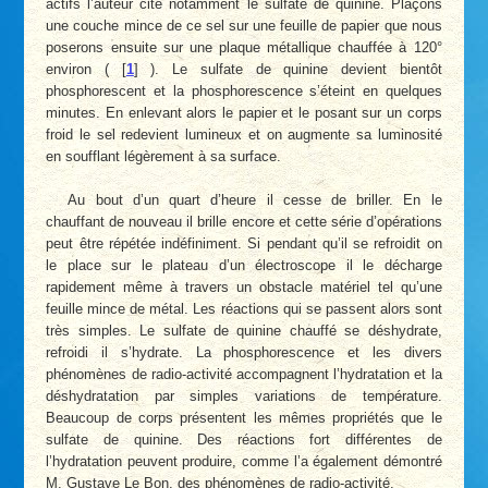
actifs l’auteur cite notamment le sulfate de quinine. Plaçons
une couche mince de ce sel sur une feuille de papier que nous
poserons ensuite sur une plaque métallique chauffée à 120°
environ (
[
1
]
). Le sulfate de quinine devient bientôt
phosphorescent et la phosphorescence s’éteint en quelques
minutes. En enlevant alors le papier et le posant sur un corps
froid le sel redevient lumineux et on augmente sa luminosité
en soufflant légèrement à sa surface.
Au bout d’un quart d’heure il cesse de briller. En le
chauffant de nouveau il brille encore et cette série d’opérations
peut être répétée indéfiniment. Si pendant qu’il se refroidit on
le place sur le plateau d’un électroscope il le décharge
rapidement même à travers un obstacle matériel tel qu’une
feuille mince de métal. Les réactions qui se passent alors sont
très simples. Le sulfate de quinine chauffé se déshydrate,
refroidi il s’hydrate. La phosphorescence et les divers
phénomènes de radio-activité accompagnent l’hydratation et la
déshydratation par simples variations de température.
Beaucoup de corps présentent les mêmes propriétés que le
sulfate de quinine. Des réactions fort différentes de
l’hydratation peuvent produire, comme l’a également démontré
M. Gustave Le Bon, des phénomènes de radio-activité.