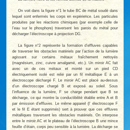
On voit dans la figure n°1 le tube BC de métal soudé dans
lequel sont enfermés les corps en expérience. Les particules
produites par les réactions chimiques (par exemple celle de
l’eau sur le phosphore) traversent les parois du métal pour
décharger l’électroscope à projection DG.
La figure n°2 représente la formation d’effluves capables
de traverser les obstacles matériels par l’action de la lumière
agissant sur certains métaux fraîchement nettoyés
(magnésium, zinc, cuivre amalgamé, etc.). Un miroir AC fait
avec un de ces métaux et monté sur un pied CD
électriquement isolé est relié par un fil métallique E à un
électroscope déchargé F. Le miroir AC est placé au-dessus
d’un électroscope chargé B et exposé au soleil. Sous
l’influence de la lumière, F se charge pendant que B se
décharge, ce qui montre la conductibilité établie entre A et B
par émission d’effluves. Le rnêrne appareil (l’ électroscope F
et le fil E étant supprimés) sert à prouver que ces effluves
métalliques traversent les obstacles matériels. On interpose
entre le miroir AC et le plateau de l’électroscope B une mince
feuille d’étain, corps peu sensible à la lumière. La décharge se