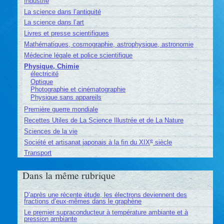
Industrie
La science dans l’antiquité
La science dans l’art
Livres et presse scientifiques
Mathématiques, cosmographie, astrophysique, astronomie
Médecine légale et police scientifique
Physique, Chimie
électricité
Optique
Photographie et cinématographie
Physique sans appareils
Première guerre mondiale
Recettes Utiles de La Science Illustrée et de La Nature
Sciences de la vie
e
Société et artisanat japonais à la fin du XIX
siècle
Transport
Dans la même rubrique
D’après une récente étude, les électrons deviennent des
fractions d’eux-mêmes dans le graphène
Le premier supraconducteur à température ambiante et à
pression ambiante