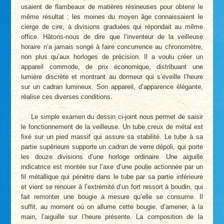
usaient de flambeaux de matières résineuses pour obtenir le
même résultat ; les moines du moyen âge connaissaient le
cierge de cire, à divisions graduées qui répondait au même
office. Hâtons-nous de dire que l’inventeur de la veilleuse
horaire n’a jamais songé à faire concurrence au chronomètre,
non plus qu’aux horloges de précision. Il a voulu créer un
appareil commode, de prix économique, distribuant une
lumière discrète et montrant au dormeur qui s’éveille l’heure
sur un cadran lumineux. Son appareil, d’apparence élégante,
réalise ces diverses conditions.
Le simple examen du dessin ci-joint nous permet de saisir
le fonctionnement de la veilleuse. Un tube creux de métal est
fixé sur un pied massif qui assure sa stabilité. Le tube à sa
partie supérieure supporte un cadran de verre dépoli, qui porte
les douze divisions d’une horloge ordinaire. Une aiguille
indicatrice est montée sur l’axe d’une poulie actionnée par un
fil métallique qui pénètre dans le tube par sa partie inférieure
et vient se renouer à l’extrémité d’un fort ressort à boudin, qui
fait remonter une bougie à mesure qu’elle se consume. Il
suffit, au moment où on allume cette bougie, d’amener, à la
main, l’aiguille sur l’heure présente. La composition de la