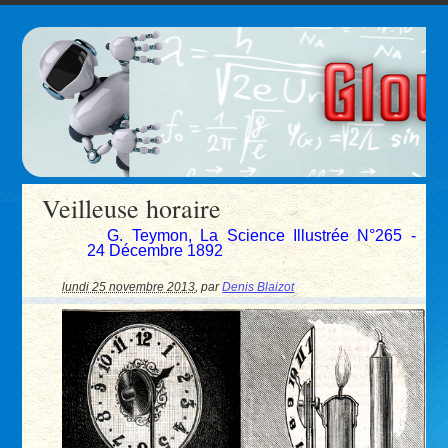
Veilleuse horaire
G. Teymon, La Science Illustrée N°265 -
24 Décembre 1892
lundi 25 novembre 2013
,
par
Denis Blaizot