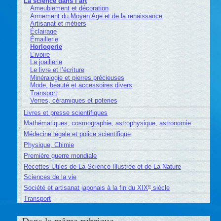
La science dans l’art
Ameublement et décoration
Armement du Moyen Age et de la renaissance
Artisanat et métiers
Éclairage
Émaillerie
Horlogerie
L’ivoire
La joaillerie
Le livre et l’écriture
Minéralogie et pierres précieuses
Mode, beauté et accessoires divers
Transport
Verres, céramiques et poteries
Livres et presse scientifiques
Mathématiques, cosmographie, astrophysique, astronomie
Médecine légale et police scientifique
Physique, Chimie
Première guerre mondiale
Recettes Utiles de La Science Illustrée et de La Nature
Sciences de la vie
e
Société et artisanat japonais à la fin du XIX
siècle
Transport
Dans la même rubrique