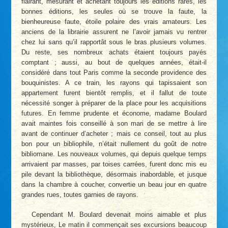
flairant, mesurant et achetant toujours les éditions rares, les
bonnes éditions, les seules où se trouve la faute, la
bienheureuse faute, étoile polaire des vrais amateurs. Les
anciens de la librairie assurent ne l’avoir jamais vu rentrer
chez lui sans qu’il rapportât sous le bras plusieurs volumes.
Du reste, ses nombreux achats étaient toujours payés
comptant ; aussi, au bout de quelques années, était-il
considéré dans tout Paris comme la seconde providence des
bouquinistes. A ce train, les rayons qui tapissaient son
appartement furent bientôt remplis, et il fallut de toute
nécessité songer à préparer de la place pour les acquisitions
futures. En femme prudente et économe, madame Boulard
avait maintes fois conseillé à son mari de se mettre à lire
avant de continuer d’acheter ; mais ce conseil, tout au plus
bon pour un bibliophile, n’était nullement du goût de notre
bibliomane. Les nouveaux volumes, qui depuis quelque temps
arrivaient par masses, par toises carrées, furent donc mis eu
pile devant la bibliothèque, désormais inabordable, et jusque
dans la chambre à coucher, convertie un beau jour en quatre
grandes rues, toutes garnies de rayons.
Cependant M. Boulard devenait moins aimable et plus
mystérieux, Le matin il commençait ses excursions beaucoup