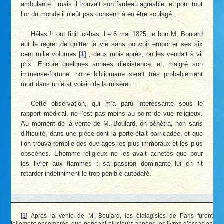
ambulante : mais il trouvait son fardeau agréable, et pour tout
l’or du monde il n’eût pas consenti à en être soulagé.
Hélas ! tout finit ici-bas. Le 6 mai 1825, le bon M, Boulard
eut le regret de quitter la vie sans pouvoir emporter ses six
cent mille volumes
[
1
]
; deux mois après, on les vendait à vil
prix. Encore quelques années d’existence, et, malgré son
immense-fortune, notre bibliomane serait très probablement
mort dans un état voisin de la misère.
Cette observation, qui m’a paru intéressante sous le
rapport médical, ne l’est pas moins au point de vue religieux.
Au moment de la vente de M. Boulard, on pénétra, non sans
difficulté, dans une pièce dont la porte était barricadée, et que
l’on trouva remplie des ouvrages les plus immoraux et les plus
obscènes. L’homme religieux ne les avait achetés que pour
les livrer aux flammes : sa passion dominante lui en fit
retarder indéfiniment le trop pénible autodafé.
[
1
]
Après la vente de M. Boulard, les étalagistes de Paris furent
tellement encombrés, que pendant plusieurs années les livres d’occasion