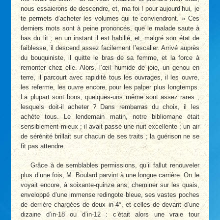
nous essaierons de descendre, et, ma foi ! pour aujourd’hui, je
te permets d’acheter les volumes qui te conviendront. » Ces
derniers mots sont à peine prononcés, que le malade saute à
bas du lit ; en un instant il est habillé, et, malgré son état de
faiblesse, il descend assez facilement l’escalier. Arrivé auprès
du bouquiniste, il quitte le bras de sa femme, et la force à
remonter chez elle. Alors, l’œil humide de joie, un genou en
terre, il parcourt avec rapidité tous les ouvrages, il les ouvre,
les referme, les ouvre encore, pour les palper plus longtemps.
La plupart sont bons, quelques-uns même sont assez rares ;
lesquels doit-il acheter ? Dans rembarras du choix, il les
achète tous. Le lendemain matin, notre bibliomane était
sensiblement mieux ; il avait passé une nuit excellente ; un air
de sérénité brillait sur chacun de ses traits ; la guérison ne se
fit pas attendre.
Grâce à de semblables permissions, qu’il fallut renouveler
plus d’une fois, M. Boulard parvint à une longue carrière. On le
voyait encore, à soixante-quinze ans, cheminer sur les quais,
enveloppé d’une immense redingote bleue, ses vastes poches
de derrière chargées de deux in-4°, et celles de devant d’une
dizaine d’in-18 ou d’in-12 : c’était alors une vraie tour