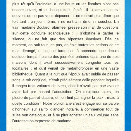
plus tôt qu’à l’ordinaire, à une heure où les libraires n’ont pas
encore ouvert, ni les bouquinistes étalé ; il lui arrivait assez
souvent de ne pas venir déjeuner ; il ne rentrait plus dîner que
fort tard ; un jour même, il ne rentra ni dîner ni coucher. En
vain madame Boulard, alarmée, presse son mari de questions
sur cette conduite scandaleuse : il s’obstine à garder le
silence, ou ne fuit que des réponses évasives. Dès ce
moment, on suit tous les pas, on épie toutes les actions de ce
mari dérangé, et l’on ne tarde pas à apprendre que depuis
quelque temps il passe des journées entières dans une de ses
maisons dont il avait successivement congédié tous les
locataires ; et qu’il venait de métamorphoser en une vaste
bibliothèque. Quant à la nuit que l’époux avait oublié de passer
sons le toit conjugal, c’était précisément celle pendant laquelle
il rangea trois voitures de livres, dont il n’avait pas osé avouer
avoir fait par hasard l’acquisition. On s’explique alors, on
pleure de part et d’autre, et l’on finit par signer la paix ; mais à
quelle condition ! Notre bibliomane s’est engagé sur sa parole
d’honneur, sur sa foi d’ancien notaire, à commencer tout de
suite son catalogue, et à ne plus acheter un seul volume sans
l’autorisation expresse de madame.