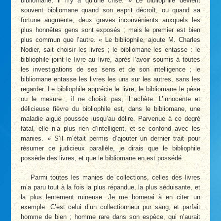
bibliomane, il n’y a qu’une crise. » Le bibliophile devient
souvent bibliomane quand son esprit décroît, ou quand sa
fortune augmente, deux graves inconvénients auxquels les
plus honnêtes gens sont exposés ; mais le premier est bien
plus commun que l’autre. « Le bibliophile, ajoute M. Charles
Nodier, sait choisir les livres ; le bibliomane les entasse : le
bibliophile joint le livre au livre, après l’avoir soumis à toutes
les investigations de ses sens et de son intelligence ; le
bibliomane entasse les livres les uns sur les autres, sans les
regarder. Le bibliophile apprécie le livre, le bibliomane le pèse
ou le mesure ; il ne choisit pas, il achète. L’innocente et
délicieuse fièvre du bibliophile est, dans le bibliomane, une
maladie aiguë poussée jusqu’au délire. Parvenue à ce degré
fatal, elle n’a plus rien d’intelligent, et se confond avec les
manies. » S’il m’était permis d’ajouter un dernier trait pour
résumer ce judicieux parallèle, je dirais que le bibliophile
possède des livres, et que le bibliomane en est possédé.
Parmi toutes les manies de collections, celles des livres
m’a paru tout à la fois la plus répandue, la plus séduisante, et
la plus lentement ruineuse. Je me bornerai à en citer un
exemple. C’est celui d’un collectionneur pur sang, et parfait
homme de bien ; homme rare dans son espèce, qui n’aurait