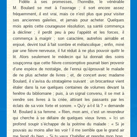
Fidèle à ses promesses, l’honnête, le vénérable
M. Boulard se met à l’ouvrage ; il sort encore assez
fréquemment, il est vrai, mais ce n’est plus que pour visiter
ses anciennes galeries, et jamais pour acheter. Quelques
mois après cette courageuse résolution, sa santé commença
à décliner ; il perdit peu à peu l’appétit et les forces, il
commença à maigrir ; son caractère, autrefois aimable et
enjoué, devint tout à fait sombre et mélancolique ; enfin, miné
par une fièvre nerveuse, il fut réduit à ne plus pouvoir quittr le
lit. Alors seulement le médecin qui lui donnait des soins
soupçonna que cette fièvre consomptive pourrait bien provenir
d’une espèce de nostalgie, de l’ennui qu’éprouvait le malade
de ne plus acheter de livres ; et, de concert avec madame
Boulard, il s’avisa du stratagème suivant : un brocanteur vient
étaler dans la rue quelques centaines de volumes devant la
fenêtre du bibliomane ; puis, à un signal convenu, il se met à
vendre ses livres à la criée, attirant les passants par les
éclats de sa voix forte et sonore. « Qu’y a-t-il là ? » demande
M. Boulard à sa femme. « Rien, mon ami, c’est un revendeur
qui cherche à se défaire de quelques vieux livres. » Ici un
profond soupir s’échappe de la poitrine du malade : « Si je
pouvais au moins aller les voir ! il me semble que le grand air
me ferait du bien. - Si tu veux t’habiller et prendre mon bras,