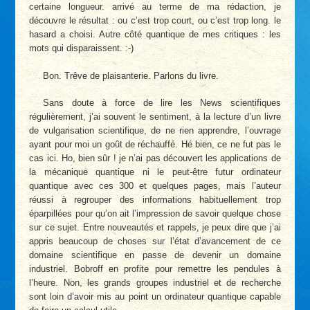
certaine longueur. arrivé au terme de ma rédaction, je
découvre le résultat : ou c’est trop court, ou c’est trop long. le
hasard a choisi. Autre côté quantique de mes critiques : les
mots qui disparaissent. :-)
Bon. Trêve de plaisanterie. Parlons du livre.
Sans doute à force de lire les News scientifiques
régulièrement, j’ai souvent le sentiment, à la lecture d’un livre
de vulgarisation scientifique, de ne rien apprendre, l’ouvrage
ayant pour moi un goût de réchauffé. Hé bien, ce ne fut pas le
cas ici. Ho, bien sûr ! je n’ai pas découvert les applications de
la mécanique quantique ni le peut-être futur ordinateur
quantique avec ces 300 et quelques pages, mais l’auteur
réussi à regrouper des informations habituellement trop
éparpillées pour qu’on ait l’impression de savoir quelque chose
sur ce sujet. Entre nouveautés et rappels, je peux dire que j’ai
appris beaucoup de choses sur l’état d’avancement de ce
domaine scientifique en passe de devenir un domaine
industriel. Bobroff en profite pour remettre les pendules à
l’heure. Non, les grands groupes industriel et de recherche
sont loin d’avoir mis au point un ordinateur quantique capable