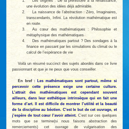
Les origines : De la préhistoire à la renaissance,
une évolution des idées déjà admirable.
La naissance de l’abstraction : Zéro, Imaginaires,
transcendants, Infini. La révolution mathématique est
en route.
Au cœur des mathématiques : Philosophie et
métaphysique des mathématiques
Des mathématiques partout ? Des sondages à la
finance en passant par les simulations du climat ou le
calcul de l’espérance de vie
Voilà un résumé succinct des sujets abordés dans ce livre
passionnant et que je ne peux que vous conseiller.
En bref :
Les mathématiques sont partout, même si
percevoir cette présence exige une certaine culture.
L’attrait des mathématiques est cependant souvent
ailleurs, dans leur esthétique intrinsèque qui en fait une
forme d’art. Il est difficile de montrer l’utilité et la beauté
de la discipline au béotien. C’est le but de cet ouvrage, et
j’espère de tout cœur l’avoir atteint.
C’est sur ces quelques
mots que se termine(si nous faisons abstraction des
remerciements) cet ouvrage de vulgarisation des