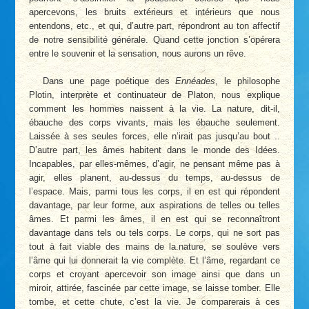
apercevons, les bruits extérieurs et intérieurs que nous
entendons, etc., et qui, d’autre part, répondront au ton affectif
de notre sensibilité générale. Quand cette jonction s’opérera
entre le souvenir et la sensation, nous aurons un rêve.
Dans une page poétique des
Ennéades
, le philosophe
Plotin, interprète et continuateur de Platon, nous explique
comment les hommes naissent à la vie. La nature, dit-il,
ébauche des corps vivants, mais les ébauche seulement.
Laissée à ses seules forces, elle n’irait pas jusqu’au bout ..
D’autre part, les âmes habitent dans le monde des Idées.
Incapables, par elles-mêmes, d’agir, ne pensant même pas à
agir, elles planent, au-dessus du temps, au-dessus de
l’espace. Mais, parmi tous les corps, il en est qui répondent
davantage, par leur forme, aux aspirations de telles ou telles
âmes. Et parmi les âmes, il en est qui se reconnaîtront
davantage dans tels ou tels corps. Le corps, qui ne sort pas
tout à fait viable des mains de la.nature, se soulève vers
l’âme qui lui donnerait la vie complète. Et l’âme, regardant ce
corps et croyant apercevoir son image ainsi que dans un
miroir, attirée, fascinée par cette image, se laisse tomber. Elle
tombe, et cette chute, c’est la vie. Je comparerais à ces