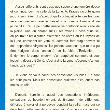
Assez différents sont ceux que suggère une lumière douce
et continue, comme celle de la Lune. A. Krauss raconte qu’un
jour, à son réveil, il s’aperçut qu’il continuait à tendre les bras
vers ce que son rêve lui faisait voir comme l’image d’une
jeune fille. Peu à peu cette image se confondit avec celle de
la pleine Lune, qui dardait sur lui ses rayons. Chose curieuse,
on pourrait citer d’autres exemples de rêves où les rayons de
la Lune, caressant les yeux du dormeur, font surgir devant lui
des apparitions virginales. Ne pensez-vous pas que telle a pu
être l’origine, dans l’antiquité, de la fable d’Endymion, —
Endymion, le berger endormi d’un perpétuel sommeil, et pour
lequel la déesse Séléné, c’est-à-dire la Lune, s’éprend d’amour
tandis qu’il dort ?
Je viens de vous parler des sensations visuelles. Ce sont
les principales. Mais les sensations auditives n’en jouent pas
moins un rôle.
D’abord, l’oreille a aussi ses sensations intérieures,
sensations de bourdonnement, de tintement, de sifflement,
difficiles à isoler et à percevoir pendant la veille, mais qui se
détachent nettement dans le sommeil. Puis, nous continuons,