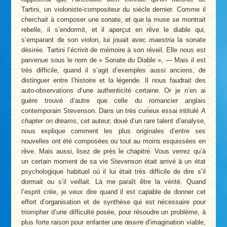
Tartini, un violoniste-compositeur du siècle dernier. Comme il
cherchait à composer une sonate, et que la muse se montrait
rebelle, il s’endormit, et il aperçut en rêve le diable qui,
s’emparant de son violon, lui jouait avec
maestria
la sonate
désirée. Tartini l’écrivit de mémoire à son réveil. Elle nous est
parvenue sous le nom de « Sonate du Diable », — Mais il est
très difficile, quand il s’agit d’exemples aussi anciens, de
distinguer entre l’histoire et la légende. Il nous faudrait des
auto-observations d’une authenticité certaine. Or je n’en ai
guère trouvé d’autre que celle du romancier anglais
contemporain Stevenson. Dans un très curieux essai intitulé
A
chapter on dreams
, cet auteur, doué d’un rare talent d’analyse,
nous explique comment les plus originales d’entre ses
nouvelles ont été composées ou tout au moins esquissées en
rêve. Mais aussi, lisez de près le chapitre. Vous verrez qu’à
un certain moment de sa vie Stevenson était arrivé à un état
psychologique habituel où il lui était très difficile de dire s’il
dormait ou s’il veillait. Là me paraît être la vérité. Quand
l’esprit crée, je veux dire quand il est capable de donner cet
effort d’organisation et de synthèse qui est nécessaire pour
triompher d’une difficulté posée, pour résoudre un problème, à
plus forte raison pour enfanter une œuvre d’imagination viable,