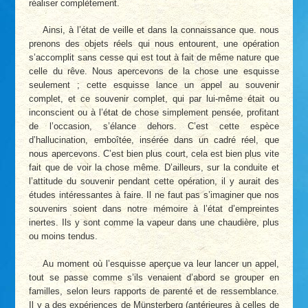
réaliser complètement.
Ainsi, à l’état de veille et dans la connaissance que. nous
prenons des objets réels qui nous entourent, une opération
s’accomplit sans cesse qui est tout à fait de même nature que
celle du rêve. Nous apercevons de la chose une esquisse
seulement ; cette esquisse lance un appel au souvenir
complet, et ce souvenir complet, qui par lui-même était ou
inconscient ou à l’état de chose simplement pensée, profitant
de l’occasion, s’élance dehors. C’est cette espèce
d’hallucination, emboîtée, insérée dans un cadré réel, que
nous apercevons. C’est bien plus court, cela est bien plus vite
fait que de voir la chose même. D’ailleurs, sur la conduite et
l’attitude du souvenir pendant cette opération, il y aurait des
études intéressantes à faire. Il ne faut pas s’imaginer que nos
souvenirs soient dans notre mémoire à l’état d’empreintes
inertes. Ils y sont comme la vapeur dans une chaudière, plus
ou moins tendus.
Au moment où l’esquisse aperçue va leur lancer un appel,
tout se passe comme s’ils venaient d’abord se grouper en
familles, selon leurs rapports de parenté et de ressemblance.
Il y a des expériences de Münsterberg (antérieures à celles de