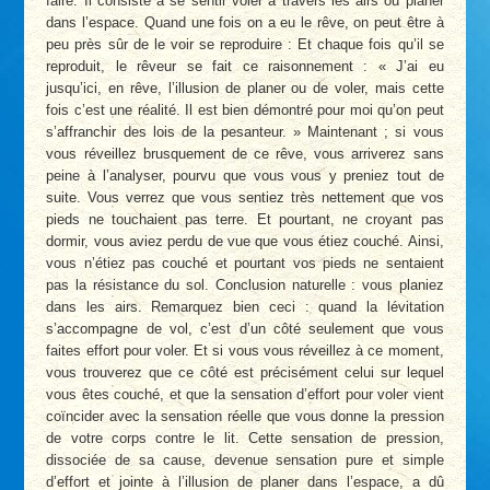
faire. Il consiste à se sentir voler à travers les airs ou planer
dans l’espace. Quand une fois on a eu le rêve, on peut être à
peu près sûr de le voir se reproduire : Et chaque fois qu’il se
reproduit, le rêveur se fait ce raisonnement : « J’ai eu
jusqu’ici, en rêve, l’illusion de planer ou de voler, mais cette
fois c’est une réalité. Il est bien démontré pour moi qu’on peut
s’affranchir des lois de la pesanteur. » Maintenant ; si vous
vous réveillez brusquement de ce rêve, vous arriverez sans
peine à l’analyser, pourvu que vous vous y preniez tout de
suite. Vous verrez que vous sentiez très nettement que vos
pieds ne touchaient pas terre. Et pourtant, ne croyant pas
dormir, vous aviez perdu de vue que vous étiez couché. Ainsi,
vous n’étiez pas couché et pourtant vos pieds ne sentaient
pas la résistance du sol. Conclusion naturelle : vous planiez
dans les airs. Remarquez bien ceci : quand la lévitation
s’accompagne de vol, c’est d’un côté seulement que vous
faites effort pour voler. Et si vous vous réveillez à ce moment,
vous trouverez que ce côté est précisément celui sur lequel
vous êtes couché, et que la sensation d’effort pour voler vient
coïncider avec la sensation réelle que vous donne la pression
de votre corps contre le lit. Cette sensation de pression,
dissociée de sa cause, devenue sensation pure et simple
d’effort et jointe à l’illusion de planer dans l’espace, a dû