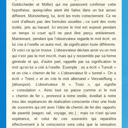
Goldscheider et Müller) qui me paraissent confirmer cette
hypothèse, quoiqu’elles aient été faites dans un but assez
différent. Münsterberg, lui, écrit les mots correctement. Ce ne
sont d’ailleurs pas des formules usuelles ; ce sont des mots
isolés, pris au hasard. Ici encore le mot est exposé pendant
un temps si court qu’il ne peut être perçu entièrement.
Maintenant, pendant que l’observateur regarde le mot écrit, on
lui crie à l’oreille un autre mot, de signification toute différente.
Or voici ce qu’on trouve. L’observateur déclare avoir vu un mot
qui n’est pas le mot inscrit, mais qui y ressemble par sa forme
générale et qui, d’autre part, rappelle par sa signification le
mot qu’on lui a crié à l’oreille. Exemple : on a écrit « Tumult »
et on crie « chemin de fer. » L’observateur lit « tunnel ». On a
écrit « Triest » et on crie le mot allemand « Verzweiflung »
(désespoir). L’observateur lit « Trost », qui signifie
« consolation ». Ainsi tout se passe comme si le mot
« chemin de fer », prononcé à notre oreille, éveillait à notre
insu des espérances de réalisation consciente chez une foule
de souvenirs qui ont avec l’idée de chemin de fer des rapports
de parenté (wagon, rail, voyage, etc.) ; mais ce n’est qu’une
espérance, et celui de ces souvenirs qui reparaîtra
effectivement à la conscience sera celui que la sensation