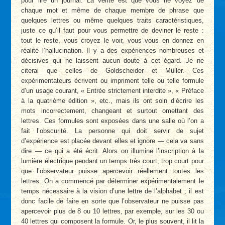
pour lire un journal. La vérité est que vous ne voyez de
chaque mot et même de chaque membre de phrase que
quelques lettres ou même quelques traits caractéristiques,
juste ce qu’il faut pour vous permettre de deviner le reste :
tout le reste, vous croyez le voir, vous vous en donnez en
réalité l’hallucination. Il y a des expériences nombreuses et
décisives qui ne laissent aucun doute à cet égard. Je ne
citerai que celles de Goldscheider et Müller. Ces
expérimentateurs écrivent ou impriment telle ou telle formule
d’un usage courant, « Entrée strictement interdite », « Préface
à la quatrième édition », etc., mais ils ont soin d’écrire les
mots incorrectement, changeant et surtout omettant des
lettres. Ces formules sont exposées dans une salle où l’on a
fait l’obscurité. La personne qui doit servir de sujet
d’expérience est placée devant elles et ignore — cela va sans
dire — ce qui a été écrit. Alors on illumine l’inscription à la
lumière électrique pendant un temps très court, trop court pour
que l’observateur puisse apercevoir réellement toutes les
lettres. On a commencé par déterminer expérimentalement le
temps nécessaire à la vision d’une lettre de l’alphabet ; il est
donc facile de faire en sorte que l’observateur ne puisse pas
apercevoir plus de 8 ou 10 lettres, par exemple, sur les 30 ou
40 lettres qui composent la formule. Or, le plus souvent, il lit la