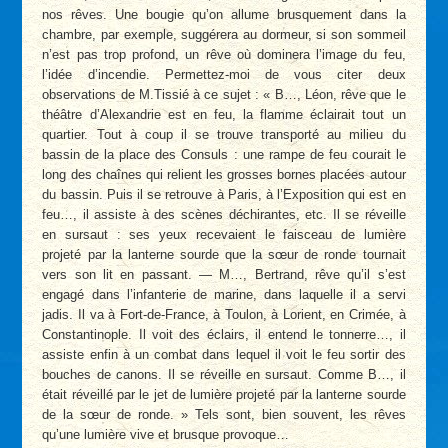
nos rêves. Une bougie qu’on allume brusquement dans la
chambre, par exemple, suggérera au dormeur, si son sommeil
n’est pas trop profond, un rêve où dominera l’image du feu,
l’idée d’incendie. Permettez-moi de vous citer deux
observations de M.Tissié à ce sujet : « B…, Léon, rêve que le
théâtre d’Alexandrie est en feu, la flamme éclairait tout un
quartier. Tout à coup il se trouve transporté au milieu du
bassin de la place des Consuls : une rampe de feu courait le
long des chaînes qui relient les grosses bornes placées autour
du bassin. Puis il se retrouve à Paris, à l’Exposition qui est en
feu…, il assiste à des scènes déchirantes, etc. Il se réveille
en sursaut : ses yeux recevaient le faisceau de lumière
projeté par la lanterne sourde que la sœur de ronde tournait
vers son lit en passant. — M…, Bertrand, rêve qu’il s’est
engagé dans l’infanterie de marine, dans laquelle il a servi
jadis. Il va à Fort-de-France, à Toulon, à Lorient, en Crimée, à
Constantinople. Il voit des éclairs, il entend le tonnerre…, il
assiste enfin à un combat dans lequel il voit le feu sortir des
bouches de canons. Il se réveille en sursaut. Comme B…, il
était réveillé par le jet de lumière projeté par la lanterne sourde
de la sœur de ronde. » Tels sont, bien souvent, les rêves
qu’une lumière vive et brusque provoque…