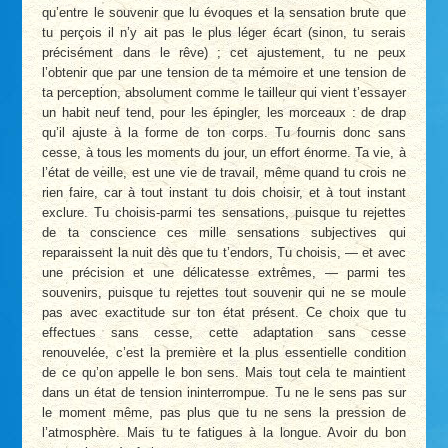
qu’entre le souvenir que lu évoques et la sensation brute que
tu perçois il n’y ait pas le plus léger écart (sinon, tu serais
précisément dans le rêve) ; cet ajustement, tu ne peux
l’obtenir que par une tension de ta mémoire et une tension de
ta perception, absolument comme le tailleur qui vient t’essayer
un habit neuf tend, pour les épingler, les morceaux : de drap
qu’il ajuste à la forme de ton corps. Tu fournis donc sans
cesse, à tous les moments du jour, un effort énorme. Ta vie, à
l’état de veille, est une vie de travail, même quand tu crois ne
rien faire, car à tout instant tu dois choisir, et à tout instant
exclure. Tu choisis-parmi tes sensations, puisque tu rejettes
de ta conscience ces mille sensations subjectives qui
reparaissent la nuit dès que tu t’endors, Tu choisis, — et avec
une précision et une délicatesse extrêmes, — parmi tes
souvenirs, puisque tu rejettes tout souvenir qui ne se moule
pas avec exactitude sur ton état présent. Ce choix que tu
effectues sans cesse, cette adaptation sans cesse
renouvelée, c’est la première et la plus essentielle condition
de ce qu’on appelle le bon sens. Mais tout cela te maintient
dans un état de tension ininterrompue. Tu ne le sens pas sur
le moment même, pas plus que tu ne sens la pression de
l’atmosphère. Mais tu te fatigues à la longue. Avoir du bon