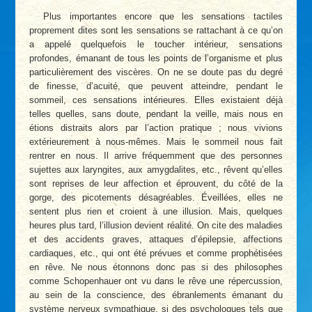
Plus importantes encore que les sensations tactiles
proprement dites sont les sensations se rattachant à ce qu’on
a appelé quelquefois le toucher intérieur, sensations
profondes, émanant de tous les points de l’organisme et plus
particulièrement des viscères. On ne se doute pas du degré
de finesse, d’acuité, que peuvent atteindre, pendant le
sommeil, ces sensations intérieures. Elles existaient déjà
telles quelles, sans doute, pendant la veille, mais nous en
étions distraits alors par l’action pratique ; nous vivions
extérieurement à nous-mêmes. Mais le sommeil nous fait
rentrer en nous. Il arrive fréquemment que des personnes
sujettes aux laryngites, aux amygdalites, etc., rêvent qu’elles
sont reprises de leur affection et éprouvent, du côté de la
gorge, des picotements désagréables. Éveillées, elles ne
sentent plus rien et croient à une illusion. Mais, quelques
heures plus tard, l’illusion devient réalité. On cite des maladies
et des accidents graves, attaques d’épilepsie, affections
cardiaques, etc., qui ont été prévues et comme prophétisées
en rêve. Ne nous étonnons donc pas si des philosophes
comme Schopenhauer ont vu dans le rêve une répercussion,
au sein de la conscience, des ébranlements émanant du
système nerveux sympathique, si des psychologues tels que