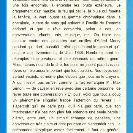
une fois endormis, à entendre les bruits extérieurs. Le
craquement d’un meuble, le feu qui pétille, la pluie qui fouette
la fenêtre, le vent jouant sa gamme chromatique dans la
cheminée, autant de sons qui arrivent à l’oreille de l’homme
endormi et que le rêve convertira, selon le cas, en
conversation, chants, cris, musique, etc. On frotte des
ciseaux contre des pincettes aux oreilles d’Alfred Maury
pendant qu’il dort : aussitôt il rêve qu’il entend le tocsin et qu’il
assiste aux événements de Juin 1848. Nombreux sont les
exemples d’observations et d’expériences du même genre.
Mais, hâtons-nous de le dire, les sons ne jouent pas dans nos
rêves un rôle aussi important que les couleurs. Nos rêves sont
surtout visuels, et même plus visuels que nous ne le croyons.
A qui n’est-il pas arrivé, comme l’a fait remarquer M. Max
Simon, — de causer en rêve avec une certaine personne, de
rêver toute une conversation ? Et puis, voici que tout à coup
un phénomène singulier frappe l’attention du rêveur : il
s’aperçoit qu’il ne parle pas, qu’il n’a pas parlé, que son
interlocuteur n’a pas non plus fait entendre une seule parole :
c’était, entre eux, un simple échange de pensées, une
conversation très claire et dont pourtant on n’entendait rien. Le
phénomène s’explique assez facilement. Il faut en général,