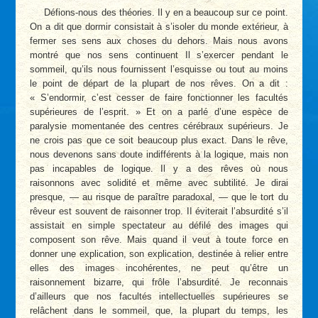
Défions-nous des théories. Il y en a beaucoup sur ce point.
On a dit que dormir consistait à s’isoler du monde extérieur, à
fermer ses sens aux choses du dehors. Mais nous avons
montré que nos sens continuent Il s’exercer pendant le
sommeil, qu’ils nous fournissent l’esquisse ou tout au moins
le point de départ de la plupart de nos rêves. On a dit :
« S’endormir, c’est cesser de faire fonctionner les facultés
supérieures de l’esprit. » Et on a parlé d’une espèce de
paralysie momentanée des centres cérébraux supérieurs. Je
ne crois pas que ce soit beaucoup plus exact. Dans le rêve,
nous devenons sans doute indifférents à la logique, mais non
pas incapables de logique. Il y a des rêves où nous
raisonnons avec solidité et même avec subtilité. Je dirai
presque, — au risque de paraître paradoxal, — que le tort du
rêveur est souvent de raisonner trop. II éviterait l’absurdité s’il
assistait en simple spectateur au défilé des images qui
composent son rêve. Mais quand il veut à toute force en
donner une explication, son explication, destinée à relier entre
elles des images incohérentes, ne peut qu’être un
raisonnement bizarre, qui frôle l’absurdité. Je reconnais
d’ailleurs que nos facultés intellectuelles supérieures se
relâchent dans le sommeil, que, la plupart du temps, les