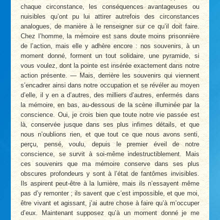
chaque circonstance, les conséquences avantageuses ou
nuisibles qu’ont pu lui attirer autrefois des circonstances
analogues, de manière à le renseigner sur ce qu’il doit faire.
Chez l’homme, la mémoire est sans doute moins prisonnière
de l’action, mais elle y adhère encore : nos souvenirs, à un
moment donné, forment un tout solidaire, une pyramide, si
vous voulez, dont la pointe est insérée exactement dans notre
action présente. — Mais, derrière les souvenirs qui viennent
s’encadrer ainsi dans notre occupation et se révéler au moyen
d’elle, il y en a d’autres, des milliers d’autres, enfermés dans
la mémoire, en bas, au-dessous de la scène illuminée par la
conscience. Oui, je crois bien que toute notre vie passée est
là, conservée jusque dans ses plus infimes détails, et que
nous n’oublions rien, et que tout ce que nous avons senti,
perçu, pensé, voulu, depuis le premier éveil de notre
conscience, se survit à soi-même indestructiblement. Mais
ces souvenirs que ma mémoire conserve dans ses plus
obscures profondeurs y sont à l’état de fantômes invisibles.
Ils aspirent peut-être à la lumière, mais ils n’essayent même
pas d’y remonter ; ils savent que c’est impossible, et que moi,
être vivant et agissant, j’ai autre chose à faire qu’à m’occuper
d’eux. Maintenant supposez qu’à un moment donné je me