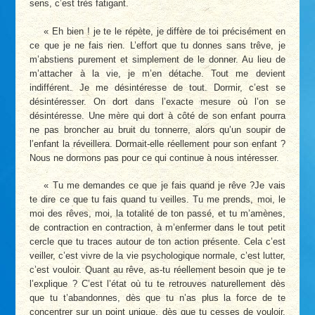
sens, c’est très fatigant.
« Eh bien ! je te le répète, je diffère de toi précisément en
ce que je ne fais rien. L’effort que tu donnes sans trêve, je
m’abstiens purement et simplement de le donner. Au lieu de
m’attacher à la vie, je m’en détache. Tout me devient
indifférent. Je me désintéresse de tout. Dormir, c’est se
désintéresser. On dort dans l’exacte mesure où l’on se
désintéresse. Une mère qui dort à côté de son enfant pourra
ne pas broncher au bruit du tonnerre, alors qu’un soupir de
l’enfant la réveillera. Dormait-elle réellement pour son enfant ?
Nous ne dormons pas pour ce qui continue à nous intéresser.
« Tu me demandes ce que je fais quand je rêve ?Je vais
te dire ce que tu fais quand tu veilles. Tu me prends, moi, le
moi des rêves, moi, la totalité de ton passé, et tu m’amènes,
de contraction en contraction, à m’enfermer dans le tout petit
cercle que tu traces autour de ton action présente. Cela c’est
veiller, c’est vivre de la vie psychologique normale, c’est lutter,
c’est vouloir. Quant au rêve, as-tu réellement besoin que je te
l’explique ? C’est l’état où tu te retrouves naturellement dès
que tu t’abandonnes, dès que tu n’as plus la force de te
concentrer sur un point unique, dès que tu cesses de vouloir.