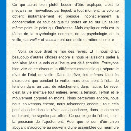
Ce qui aurait bien plutôt besoin d’être expliqué, c’est le
mécanisme merveilleux par lequel, à tout moment, ta volonté
obtient instantanément et presque inconsciemment la
concentration de tout ce que tu portes en toi sur un seulet
même point, le point qui t’intéresse. Mais expliquer cela est la
tâche de la psychologie normale, de la psychologie de la
veille, car
veiller
et
vouloir
sont une seille et même chose. »
Voilà ce que dirait le moi des rêves. Et il nous dirait
beaucoup d’autres choses encore si nous le laissions parler à
son aise. Mais je vois que l’heure est déjà écoulée. Extrayons
bien vite de ce discours la différence essentielle qui sépare le
rêve de l’étal de veille. Dans le rêve, les mêmes facultés
s’exercent que pendant la veille, mais elles sont à l’état de
tension dans un cas, de relâchement dans l’autre. Le rêve,
c’est la vie mentale tout entière, avec la tension, l’effort et le
mouvement corporel en moins. Nous percevons encore, nous
nous souvenons encore, nous raisonnons encore ; tout cela
peut abonder dans le rêve, car abondance, dans le domaine
de l’esprit, ne signifie pas effort. Ce qui exige de l’effort, c’est
la précision de l’ajustement. Pour que le son d’un chien
aboyant s’accroche au souvenir d’une assemblée qui murmure