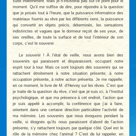
suite indéfiniment. Mais je n’insisterai pas sur ce point pour le
moment. Qu’il me suffise de dire, pour répondre à la question
que je posais tout à l’heure, que la puissance informatrice des
matériaux fournis au rêve par les différents sens, la puissance
qui convertit en objets précis, déterminés, les sensations
indistinctes et vagues que le dormeur reçoit de ses yeux, de
ses oreilles, de toute la surface et de tout l’intérieur de son
corps, c’est le souvenir.
Le souvenir ! À l’état de veille, nous avons bien des
souvenirs qui paraissent et disparaissent, occupant notre
esprit tour à tour. Mais ce sont toujours des souvenirs qui se
rattachent étroitement à notre situation présente, à notre
occupation présente, à notre action présenta. Je me rappelle,
en ce moment, le livre de M. d’Hervey sur les rêves. C’est que
je traite de la question du rêve, c’est que je suis ici, à l’Institut
psychologique, et que ma présence à cet endroit, l’action que
je suis appelé à accomplir, la conférence que j’ai à faire,
orientent dans une certaine direction particulière l’activité de
ma mémoire. Les souvenirs que nous évoquons pendant la
veille, si éloignés qu’ils nous paraissent d’abord de l’action
présente, s’y rattachent toujours par quelque côté. Quel est le
rôle de la mémoire chez l’animal ? C’est de lui rappeler, en