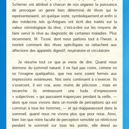
Scherner ont attribué à chacun de nos organes la puissance
de provoquer un genre bien déterminé de rêves qui le
représenteraient, en quelque sorte, symboliquement,et enfin si
des médecins tels qu’Artigues ont écrit des traités sur la
valeur sémiologique du rêve, c’est-a-dire sur les moyens de
faire servir le rêve au diagnostic de certaines maladies. Plus
récemment, M. Tissié, dont nous parlions tout à l’heure, a
montré comment des rêves spécifiques se rattachent aux
affections des appareils digestif, respiratoire et circulatoire.
Je résume tout ce que je viens de dire. Quand nous
dormons du sommeil naturel, il ne faut pas croire, comme on
se l’imagine quelquefois, que nos sens soient fermés aux
impressions extérieures. Nos sens continuent à s’exercer. Ils
s’exercent, il est vrai, avec moins de précision ; mais en
revanche ils embrassent une foule d’impressions
« subjectives » qui passaient inaperçues pendant la veille, —
alors que nous vivions dans un monde de perceptions qui est
commun à tous les hommes, — et qui réapparaissent dans le
sommeil, quand nous ne vivons plus que pour nous. Ainsi,
bien loin que notre faculté de perception sensible se rétrécisse
pendant le sommeil sur tous les points, elle étend au