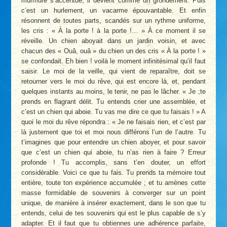
murmure s’accentue, il devient comme un grondement. Puis
c’est un hurlement, un vacarme épouvantable. Et enfin
résonnent de toutes parts, scandés sur un rythme uniforme,
les cris : « À la porte ! à la porte !… » À ce moment il se
réveille. Un chien aboyait dans un jardin voisin, et avec
chacun des « Ouâ, ouâ » du chien un des cris « À la porte ! »
se confondait. Eh bien ! voilà le moment infinitésimal qu’il faut
saisir. Le moi de la veille, qui vient de reparaître, doit se
retourner vers le moi du rêve, qui est encore là, et, pendant
quelques instants au moins, le tenir, ne pas le lâcher. « Je ;te
prends en flagrant délit. Tu entends crier une assemblée, et
c’est un chien qui aboie. Tu vas me dire ce que tu faisais ! » A
quoi le moi du rêve répondra : « Je ne faisais rien, et c’est par
là justement que toi et moi nous différons l’un de l’autre. Tu
t’imagines que pour entendre un chien aboyer, et pour savoir
que c’est un chien qui aboie, tu n’as rien à faire ? Erreur
profonde ! Tu accomplis, sans t’en douter, un effort
considérable. Voici ce que tu fais. Tu prends ta mémoire tout
entière, toute ton expérience accumulée ; et tu amènes cette
masse formidable de souvenirs à converger sur un point
unique, de manière à insérer exactement, dans le son que tu
entends, celui de tes souvenirs qui est le plus capable de s’y
adapter. Et il faut que tu obtiennes une adhérence parfaite,