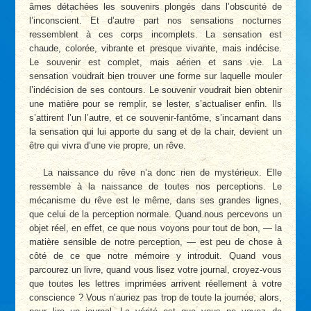
âmes détachées les souvenirs plongés dans l’obscurité de
l’inconscient. Et d’autre part nos sensations nocturnes
ressemblent à ces corps incomplets. La sensation est
chaude, colorée, vibrante et presque vivante, mais indécise.
Le souvenir est complet, mais aérien et sans vie. La
sensation voudrait bien trouver une forme sur laquelle mouler
l’indécision de ses contours. Le souvenir voudrait bien obtenir
une matière pour se remplir, se lester, s’actualiser enfin. Ils
s’attirent l’un l’autre, et ce souvenir-fantôme, s’incarnant dans
la sensation qui lui apporte du sang et de la chair, devient un
être qui vivra d’une vie propre, un rêve.
La naissance du rêve n’a donc rien de mystérieux. Elle
ressemble à la naissance de toutes nos perceptions. Le
mécanisme du rêve est le même, dans ses grandes lignes,
que celui de la perception normale. Quand nous percevons un
objet réel, en effet, ce que nous voyons pour tout de bon, — la
matière sensible de notre perception, — est peu de chose à
côté de ce que notre mémoire y introduit. Quand vous
parcourez un livre, quand vous lisez votre journal, croyez-vous
que toutes les lettres imprimées arrivent réellement à votre
conscience ? Vous n’auriez pas trop de toute la journée, alors,