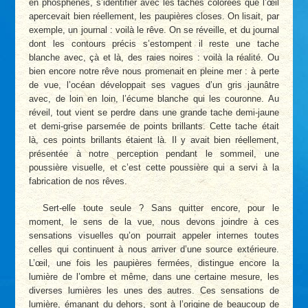
en phosphènes, s’identifier avec les taches colorées que l’œil
apercevait bien réellement, les paupières closes. On lisait, par
exemple, un journal : voilà le rêve. On se réveille, et du journal
dont les contours précis s’estompent il reste une tache
blanche avec, çà et là, des raies noires : voilà la réalité. Ou
bien encore notre rêve nous promenait en pleine mer : à perte
de vue, l’océan développait ses vagues d’un gris jaunâtre
avec, de loin en loin, l’écume blanche qui les couronne. Au
réveil, tout vient se perdre dans une grande tache demi-jaune
et demi-grise parsemée de points brillants. Cette tache était
là, ces points brillants étaient là. Il y avait bien réellement,
présentée à notre perception pendant le sommeil, une
poussière visuelle, et c’est cette poussière qui a servi à la
fabrication de nos rêves.
Sert-elle toute seule ? Sans quitter encore, pour le
moment, le sens de la vue, nous devons joindre à ces
sensations visuelles qu’on pourrait appeler internes toutes
celles qui continuent à nous arriver d’une source extérieure.
L’œil, une fois les paupières fermées, distingue encore la
lumière de l’ombre et même, dans une certaine mesure, les
diverses lumières les unes des autres. Ces sensations de
lumière, émanant du dehors, sont à l’origine de beaucoup de