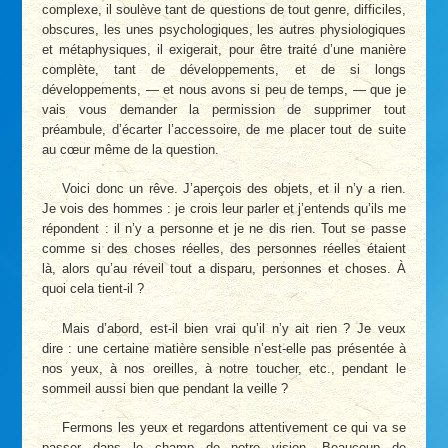
complexe, il soulève tant de questions de tout genre, difficiles,
obscures, les unes psychologiques, les autres physiologiques
et métaphysiques, il exigerait, pour être traité d’une manière
complète, tant de développements, et de si longs
développements, — et nous avons si peu de temps, — que je
vais vous demander la permission de supprimer tout
préambule, d’écarter l’accessoire, de me placer tout de suite
au cœur même de la question.
Voici donc un rêve. J’aperçois des objets, et il n’y a rien.
Je vois des hommes : je crois leur parler et j’entends qu’ils me
répondent : il n’y a personne et je ne dis rien. Tout se passe
comme si des choses réelles, des personnes réelles étaient
là, alors qu’au réveil tout a disparu, personnes et choses. À
quoi cela tient-il ?
Mais d’abord, est-il bien vrai qu’il n’y ait rien ? Je veux
dire : une certaine matière sensible n’est-elle pas présentée à
nos yeux, à nos oreilles, à notre toucher, etc., pendant le
sommeil aussi bien que pendant la veille ?
Fermons les yeux et regardons attentivement ce qui va se
passer dans le champ de notre vision. Beaucoup de