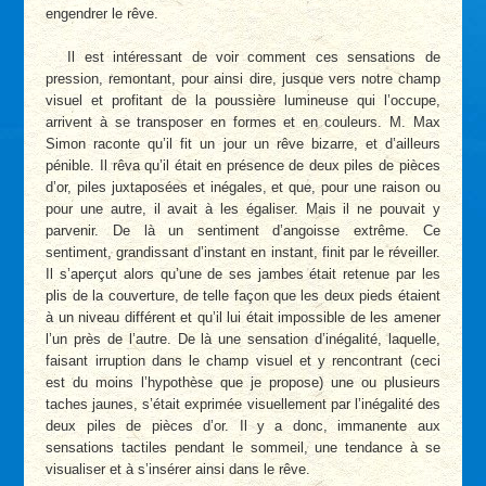
engendrer le rêve.
Il est intéressant de voir comment ces sensations de
pression, remontant, pour ainsi dire, jusque vers notre champ
visuel et profitant de la poussière lumineuse qui l’occupe,
arrivent à se transposer en formes et en couleurs. M. Max
Simon raconte qu’il fit un jour un rêve bizarre, et d’ailleurs
pénible. Il rêva qu’il était en présence de deux piles de pièces
d’or, piles juxtaposées et inégales, et que, pour une raison ou
pour une autre, il avait à les égaliser. Mais il ne pouvait y
parvenir. De là un sentiment d’angoisse extrême. Ce
sentiment, grandissant d’instant en instant, finit par le réveiller.
Il s’aperçut alors qu’une de ses jambes était retenue par les
plis de la couverture, de telle façon que les deux pieds étaient
à un niveau différent et qu’il lui était impossible de les amener
l’un près de l’autre. De là une sensation d’inégalité, laquelle,
faisant irruption dans le champ visuel et y rencontrant (ceci
est du moins l’hypothèse que je propose) une ou plusieurs
taches jaunes, s’était exprimée visuellement par l’inégalité des
deux piles de pièces d’or. Il y a donc, immanente aux
sensations tactiles pendant le sommeil, une tendance à se
visualiser et à s’insérer ainsi dans le rêve.