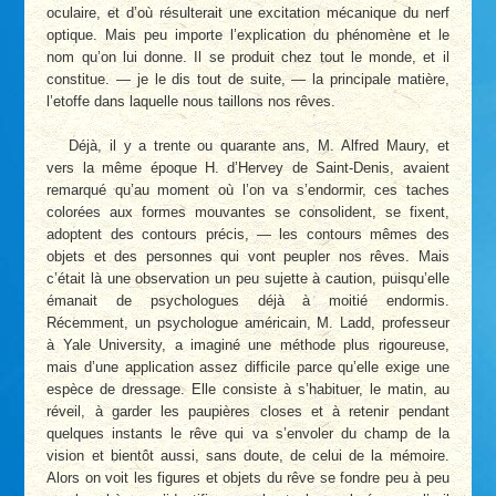
oculaire, et d’où résulterait une excitation mécanique du nerf
optique. Mais peu importe l’explication du phénomène et le
nom qu’on lui donne. Il se produit chez tout le monde, et il
constitue. — je le dis tout de suite, — la principale matière,
l’etoffe dans laquelle nous taillons nos rêves.
Déjà, il y a trente ou quarante ans, M. Alfred Maury, et
vers la même époque H. d’Hervey de Saint-Denis, avaient
remarqué qu’au moment où l’on va s’endormir, ces taches
colorées aux formes mouvantes se consolident, se fixent,
adoptent des contours précis, — les contours mêmes des
objets et des personnes qui vont peupler nos rêves. Mais
c’était là une observation un peu sujette à caution, puisqu’elle
émanait de psychologues déjà à moitié endormis.
Récemment, un psychologue américain, M. Ladd, professeur
à Yale University, a imaginé une méthode plus rigoureuse,
mais d’une application assez difficile parce qu’elle exige une
espèce de dressage. Elle consiste à s’habituer, le matin, au
réveil, à garder les paupières closes et à retenir pendant
quelques instants le rêve qui va s’envoler du champ de la
vision et bientôt aussi, sans doute, de celui de la mémoire.
Alors on voit les figures et objets du rêve se fondre peu à peu