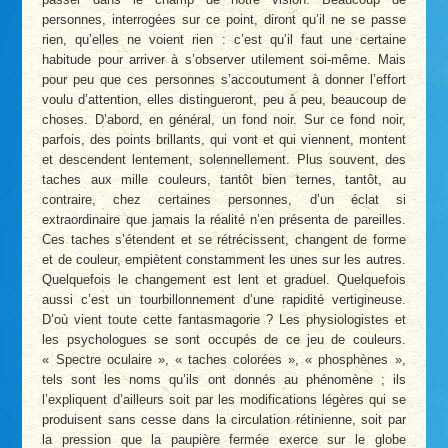
personnes, interrogées sur ce point, diront qu’il ne se passe
rien, qu’elles ne voient rien : c’est qu’il faut une certaine
habitude pour arriver à s’observer utilement soi-même. Mais
pour peu que ces personnes s’accoutument à donner l’effort
voulu d’attention, elles distingueront, peu à peu, beaucoup de
choses. D’abord, en général, un fond noir. Sur ce fond noir,
parfois, des points brillants, qui vont et qui viennent, montent
et descendent lentement, solennellement. Plus souvent, des
taches aux mille couleurs, tantôt bien ternes, tantôt, au
contraire, chez certaines personnes, d’un éclat si
extraordinaire que jamais la réalité n’en présenta de pareilles.
Ces taches s’étendent et se rétrécissent, changent de forme
et de couleur, empiètent constamment les unes sur les autres.
Quelquefois le changement est lent et graduel. Quelquefois
aussi c’est un tourbillonnement d’une rapidité vertigineuse.
D’où vient toute cette fantasmagorie ? Les physiologistes et
les psychologues se sont occupés de ce jeu de couleurs.
« Spectre oculaire », « taches colorées », « phosphènes »,
tels sont les noms qu’ils ont donnés au phénomène ; ils
l’expliquent d’ailleurs soit par les modifications légères qui se
produisent sans cesse dans la circulation rétinienne, soit par
la pression que la paupière fermée exerce sur le globe