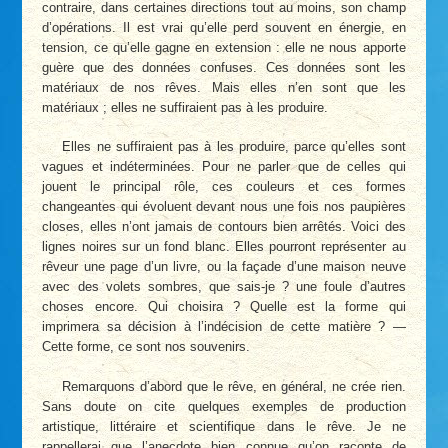
contraire, dans certaines directions tout au moins, son champ
d’opérations. Il est vrai qu’elle perd souvent en énergie, en
tension, ce qu’elle gagne en extension : elle ne nous apporte
guère que des données confuses. Ces données sont les
matériaux de nos rêves. Mais elles n’en sont que les
matériaux ; elles ne suffiraient pas à les produire.
Elles ne suffiraient pas à les produire, parce qu’elles sont
vagues et indéterminées. Pour ne parler que de celles qui
jouent le principal rôle, ces couleurs et ces formes
changeantes qui évoluent devant nous une fois nos paupières
closes, elles n’ont jamais de contours bien arrêtés. Voici des
lignes noires sur un fond blanc. Elles pourront représenter au
rêveur une page d’un livre, ou la façade d’une maison neuve
avec des volets sombres, que sais-je ? une foule d’autres
choses encore. Qui choisira ? Quelle est la forme qui
imprimera sa décision à l’indécision de cette matière ? —
Cette forme, ce sont nos souvenirs.
Remarquons d’abord que le rêve, en général, ne crée rien.
Sans doute on cite quelques exemples de production
artistique, littéraire et scientifique dans le rêve. Je ne
rappellerai que l’anecdote bien connue qu’on raconte de