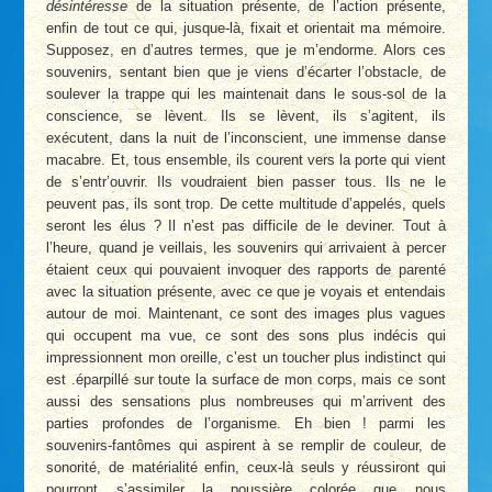
désintéresse
de la situation présente, de l’action présente,
enfin de tout ce qui, jusque-là, fixait et orientait ma mémoire.
Supposez, en d’autres termes, que je m’endorme. Alors ces
souvenirs, sentant bien que je viens d’écarter l’obstacle, de
soulever la trappe qui les maintenait dans le sous-sol de la
conscience, se lèvent. Ils se lèvent, ils s’agitent, ils
exécutent, dans la nuit de l’inconscient, une immense danse
macabre. Et, tous ensemble, ils courent vers la porte qui vient
de s’entr’ouvrir. Ils voudraient bien passer tous. Ils ne le
peuvent pas, ils sont trop. De cette multitude d’appelés, quels
seront les élus ? Il n’est pas difficile de le deviner. Tout à
l’heure, quand je veillais, les souvenirs qui arrivaient à percer
étaient ceux qui pouvaient invoquer des rapports de parenté
avec la situation présente, avec ce que je voyais et entendais
autour de moi. Maintenant, ce sont des images plus vagues
qui occupent ma vue, ce sont des sons plus indécis qui
impressionnent mon oreille, c’est un toucher plus indistinct qui
est .éparpillé sur toute la surface de mon corps, mais ce sont
aussi des sensations plus nombreuses qui m’arrivent des
parties profondes de l’organisme. Eh bien ! parmi les
souvenirs-fantômes qui aspirent à se remplir de couleur, de
sonorité, de matérialité enfin, ceux-là seuls y réussiront qui
pourront s’assimiler la poussière colorée que nous