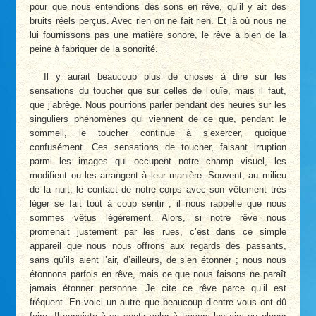
pour que nous entendions des sons en rêve, qu’il y ait des
bruits réels perçus. Avec rien on ne fait rien. Et là où nous ne
lui fournissons pas une matière sonore, le rêve a bien de la
peine à fabriquer de la sonorité.
Il y aurait beaucoup plus de choses à dire sur les
sensations du toucher que sur celles de l’ouïe, mais il faut,
que j’abrège. Nous pourrions parler pendant des heures sur les
singuliers phénomènes qui viennent de ce que, pendant le
sommeil, le toucher continue à s’exercer, quoique
confusément. Ces sensations de toucher, faisant irruption
parmi les images qui occupent notre champ visuel, les
modifient ou les arrangent à leur manière. Souvent, au milieu
de la nuit, le contact de notre corps avec son vêtement très
léger se fait tout à coup sentir ; il nous rappelle que nous
sommes vêtus légèrement. Alors, si notre rêve nous
promenait justement par les rues, c’est dans ce simple
appareil que nous nous offrons aux regards des passants,
sans qu’ils aient l’air, d’ailleurs, de s’en étonner ; nous nous
étonnons parfois en rêve, mais ce que nous faisons ne paraît
jamais étonner personne. Je cite ce rêve parce qu’il est
fréquent. En voici un autre que beaucoup d’entre vous ont dû