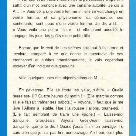
suffit d’un mot prononcé avec une certaine autorité. Je dis à
A... : « Vous voilà une vieille femme » ; elle se voit changé en
vieille femme, et sa physionomie, sa démarche, ses
sentiments, sont ceux d’une vieille femme. Je dis à B... :
« Vous voilà une petite fille » ; et elle prend aussitôt le
langage, les jeux, les goûts d’une petite fille.
Encore que le récit de ces scènes soit tout à fait terne et
incolore, comparé à ce que donne le spectacle de ces
étonnantes et subites transformations, je vais cependant
essayer d’en indiquer quelques-uns.
Voici quelques-unes des objectivations de M... :
En paysanne
. Elle se frotte les yeux, s’étire. « Quelle
heure est- il ? Quatre heures du matin ! » (Elle marche comme
si elle faisait traîner ses sabots.) « Voyons, il faut que je me
lève ! Allons à l’étable. Hue ! la rousse ! allons, tourne-toi. »
(Elle fait semblant de traire une vache.) « Laisse-moi
tranquille, Gros-Jean. Voyons, Gros-Jean, laisse-moi
tranquille, que je te dis ! Quand j’aurai fini mon ouvrage. Tu
sais bien que je n’ai pas fini mon ouvrage. Ah ! oui, oui ! plus