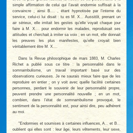
simple affirmation de celui qui l’avait endormie suffisait à la
convaincre ; ainsi B.... , étant hypnotisée par l’interne du
service, celui-ci lui disait : tu es M. X... Aussitôt, prenant un
air sérieux, elle imitait les gestes qu’elle voyait chaque jour
faire à M. X.... pour endormir les malades, reproduisait ses
attitudes et cherchait à imiter sa voix ; en un mot, elle donnait
les preuves les plus manifestes, qu’elle croyait bien
véritablement être M. X....
Dans la Revue philosophique de mars 1883, M. Charles
Richet a publié sous ce titre : la personnalité dans le
somnambulisme, un travail important basé sur des
observations curieuses. Je ne saurais mieux faire que de les
reproduire en entier ; on y voit avec quelle facilité certaines
personnes, perdant le souvenir de leur personnalité propre,
peuvent prendre une personnalité nouvelle ; en un mot,
combien, dans l’état de somnambulisme provoqué, le
sentiment de la personnalité est, pour ainsi dire, peu adhérent
au moi.
"Endormies et soumises à certaines influences, A... et B...
oublient qui elles sont : leur âge, leurs vêtements, leur sexe,