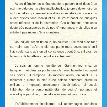
Avant d’étudier les altérations de la personnalité dues à un
état morbide des facultés intellectuelles, je crois devoir dire un
mot de celles qui peuvent être dues à des états particuliers ou
à des dispositions individuelles. Je veux parler de quelques
actes réflexes et de la distraction. Ces altérations sont sans
doute très passagères et de peu d’importance, mais elles n’en
méritent pas moins d’être signalées.
Un individu reçoit un coup, un soufflet ; il le rend aussitôt ;
sa main, ainsi qu’on le dit, est partie toute seule, sans qu’il
l’ait voulu, sans qu’il en ait conscience ; peut-être, s’il avait eu
le temps de la réflexion, eût-il agi autrement.
Je sais un homme honnête qui, étant un jour chez un
banquier, met dans sa poche une clef avec laquelle il occupait
ses doigts ; il l’emporte. Un moment après, on vient la lui
réclamer ; c’était la clef d’une caisse contenant plusieurs
millions : il ignorait absolument l’avoir prise. Ici aussi,
l’altération de la personnalité était de peu d’importance et
n’avait que peu duré ; mais elle n’en existait pas moins.
L’affaiblissement intellectuel qui accompagne certaines