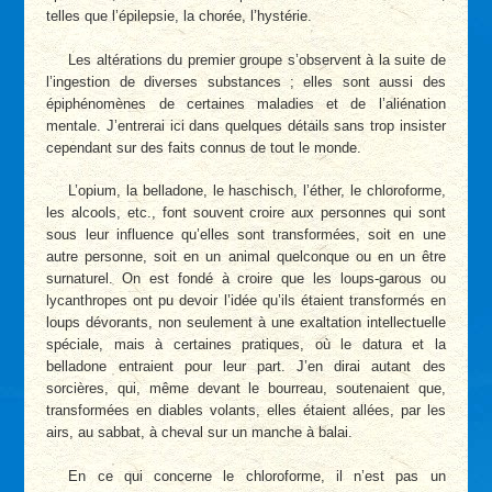
telles que l’épilepsie, la chorée, l’hystérie.
Les altérations du premier groupe s’observent à la suite de
l’ingestion de diverses substances ; elles sont aussi des
épiphénomènes de certaines maladies et de l’aliénation
mentale. J’entrerai ici dans quelques détails sans trop insister
cependant sur des faits connus de tout le monde.
L’opium, la belladone, le haschisch, l’éther, le chloroforme,
les alcools, etc., font souvent croire aux personnes qui sont
sous leur influence qu’elles sont transformées, soit en une
autre personne, soit en un animal quelconque ou en un être
surnaturel. On est fondé à croire que les loups-garous ou
lycanthropes ont pu devoir l’idée qu’ils étaient transformés en
loups dévorants, non seulement à une exaltation intellectuelle
spéciale, mais à certaines pratiques, où le datura et la
belladone entraient pour leur part. J’en dirai autant des
sorcières, qui, même devant le bourreau, soutenaient que,
transformées en diables volants, elles étaient allées, par les
airs, au sabbat, à cheval sur un manche à balai.
En ce qui concerne le chloroforme, il n’est pas un