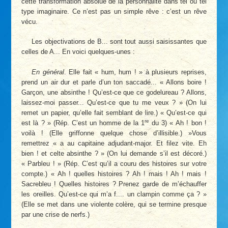
cette transformation absolue de la personnalité dans tel ou tel
type imaginaire. Ce n’est pas un simple rêve : c’est un rêve
vécu.
Les objectivations de B... sont tout aussi saisissantes que
celles de A... En voici quelques-unes :
En général
. Elle fait « hum, hum ! » à plusieurs reprises,
prend un air dur et parle d’un ton saccadé... « Allons boire !
Garçon, une absinthe ! Qu’est-ce que ce godelureau ? Allons,
laissez-moi passer... Qu’est-ce que tu me veux ? » (On lui
remet un papier, qu’elle fait semblant de lire.) « Qu’est-ce qui
re
est là ? » (Rép. C’est un homme de la 1
du 3) « Ah ! bon !
voilà ! (Elle griffonne quelque chose d’illisible.) »Vous
remettrez « a au capitaine adjudant-major. Et filez vite. Eh
bien ! et celte absinthe ? » (On lui demande s’il est décoré.)
« Parbleu ! » (Rép. C’est qu’il a couru des histoires sur votre
compte.) « Ah ! quelles histoires ? Ah ! mais ! Ah ! mais !
Sacrebleu ! Quelles histoires ? Prenez garde de m’échauffer
les oreilles. Qu’est-ce qui m’a f.... un clampin comme ça ? »
(Elle se met dans une violente colère, qui se termine presque
par une crise de nerfs.)