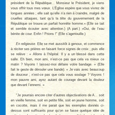
président de la République... Monsieur le Président, je viens
vous offrir tous mes vœux. L’Église espère que vous vivrez de
longues années ; elle sait qu’elle n’a rien à craindre, malgré de
cruelles attaques, tant qu’à la tête du gouvernement de la
République se trouve un parfait honnête homme.« (Elle se tait
et semble écouter avec attention.) (A part.) »Oui, de l’eau
bénite de cour. Enfin ! Prions !" (Elle s’agenouille.)
En religieuse
. Elle se met aussitôt à genoux, et commence
à réciter ses prières en faisant force signes de croix ; puis elle
se relève : « Allons à l’hôpital. Il y a un blessé dans cette
salle. Eh bien, mon ami, n’est-ce pas que cela va mieux ce
matin ? Voyons ! laissez-moi défaire votre bandage. » (Elle
fait le geste de dérouler une bande). « Je vais avec beaucoup
de douceur ; n’est-ce pas que cela vous soulage ? Voyons !
mon pauvre ami, ayez autant de courage devant la douleur
que devant l’ennemi. »
"Je pourrais encore citer d’autres objectivations de A... soit
en vieille femme, soit en petite fille, soit en jeune homme, soit
en cocotte, mais il me parait que les exemples donnés ci-
dessus sont suffisants pour qu’on se fasse quelque idée de