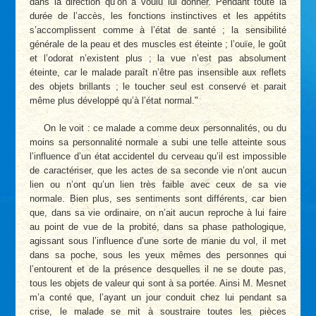
dans la direction qu’on a voulu lui donner. Pendant toute la
durée de l’accès, les fonctions instinctives et les appétits
s’accomplissent comme à l’état de santé ; la sensibilité
générale de la peau et des muscles est éteinte ; l’ouïe, le goût
et l’odorat n’existent plus ; la vue n’est pas absolument
éteinte, car le malade paraît n’être pas insensible aux reflets
des objets brillants ; le toucher seul est conservé et parait
même plus développé qu’à l’état normal."
On le voit : ce malade a comme deux personnalités, ou du
moins sa personnalité normale a subi une telle atteinte sous
l’influence d’un état accidentel du cerveau qu’il est impossible
de caractériser, que les actes de sa seconde vie n’ont aucun
lien ou n’ont qu’un lien très faible avec ceux de sa vie
normale. Bien plus, ses sentiments sont différents, car bien
que, dans sa vie ordinaire, on n’ait aucun reproche à lui faire
au point de vue de la probité, dans sa phase pathologique,
agissant sous l’influence d’une sorte de manie du vol, il met
dans sa poche, sous les yeux mêmes des personnes qui
l’entourent et de la présence desquelles il ne se doute pas,
tous les objets de valeur qui sont à sa portée. Ainsi M. Mesnet
m’a conté que, l’ayant un jour conduit chez lui pendant sa
crise, le malade se mit à soustraire toutes les pièces