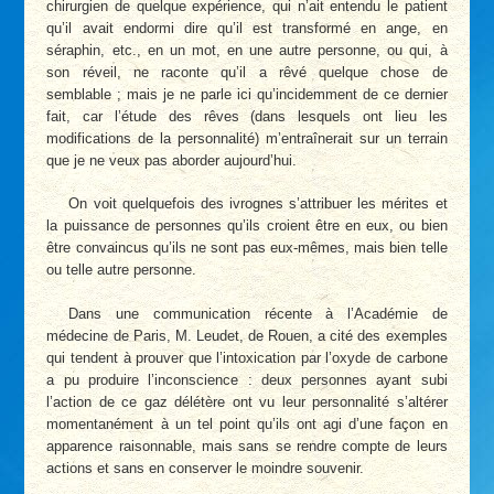
chirurgien de quelque expérience, qui n’ait entendu le patient
qu’il avait endormi dire qu’il est transformé en ange, en
séraphin, etc., en un mot, en une autre personne, ou qui, à
son réveil, ne raconte qu’il a rêvé quelque chose de
semblable ; mais je ne parle ici qu’incidemment de ce dernier
fait, car l’étude des rêves (dans lesquels ont lieu les
modifications de la personnalité) m’entraînerait sur un terrain
que je ne veux pas aborder aujourd’hui.
On voit quelquefois des ivrognes s’attribuer les mérites et
la puissance de personnes qu’ils croient être en eux, ou bien
être convaincus qu’ils ne sont pas eux-mêmes, mais bien telle
ou telle autre personne.
Dans une communication récente à l’Académie de
médecine de Paris, M. Leudet, de Rouen, a cité des exemples
qui tendent à prouver que l’intoxication par l’oxyde de carbone
a pu produire l’inconscience : deux personnes ayant subi
l’action de ce gaz délétère ont vu leur personnalité s’altérer
momentanément à un tel point qu’ils ont agi d’une façon en
apparence raisonnable, mais sans se rendre compte de leurs
actions et sans en conserver le moindre souvenir.