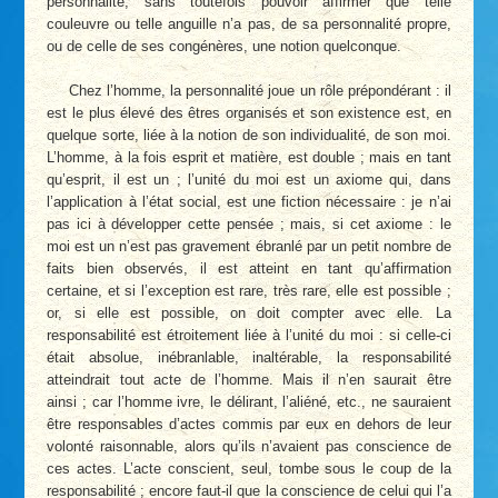
personnalité, sans toutefois pouvoir affirmer que telle
couleuvre ou telle anguille n’a pas, de sa personnalité propre,
ou de celle de ses congénères, une notion quelconque.
Chez l’homme, la personnalité joue un rôle prépondérant : il
est le plus élevé des êtres organisés et son existence est, en
quelque sorte, liée à la notion de son individualité, de son moi.
L’homme, à la fois esprit et matière, est double ; mais en tant
qu’esprit, il est un ; l’unité du moi est un axiome qui, dans
l’application à l’état social, est une fiction nécessaire : je n’ai
pas ici à développer cette pensée ; mais, si cet axiome : le
moi est un n’est pas gravement ébranlé par un petit nombre de
faits bien observés, il est atteint en tant qu’affirmation
certaine, et si l’exception est rare, très rare, elle est possible ;
or, si elle est possible, on doit compter avec elle. La
responsabilité est étroitement liée à l’unité du moi : si celle-ci
était absolue, inébranlable, inaltérable, la responsabilité
atteindrait tout acte de l’homme. Mais il n’en saurait être
ainsi ; car l’homme ivre, le délirant, l’aliéné, etc., ne sauraient
être responsables d’actes commis par eux en dehors de leur
volonté raisonnable, alors qu’ils n’avaient pas conscience de
ces actes. L’acte conscient, seul, tombe sous le coup de la
responsabilité ; encore faut-il que la conscience de celui qui l’a