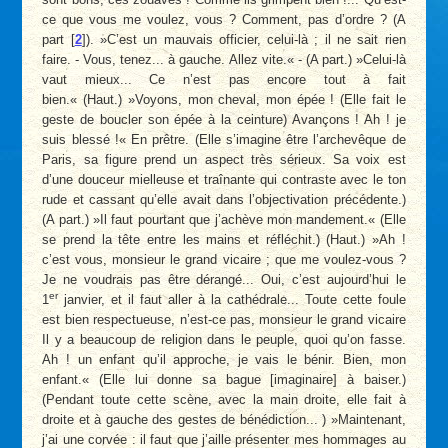
ce que vous me voulez, vous ? Comment, pas d’ordre ? (A
part
[
2
]
). »C’est un mauvais officier, celui-là ; il ne sait rien
faire. - Vous, tenez... à gauche. Allez vite.« - (A part.) »Celui-là
vaut mieux... Ce n’est pas encore tout à fait
bien.« (Haut.) »Voyons, mon cheval, mon épée ! (Elle fait le
geste de boucler son épée à la ceinture) Avançons ! Ah ! je
suis blessé !« En prêtre. (Elle s’imagine être l’archevêque de
Paris, sa figure prend un aspect très sérieux. Sa voix est
d’une douceur mielleuse et traînante qui contraste avec le ton
rude et cassant qu’elle avait dans l’objectivation précédente.)
(A part.) »Il faut pourtant que j’achève mon mandement.« (Elle
se prend la tête entre les mains et réfléchit.) (Haut.) »Ah !
c’est vous, monsieur le grand vicaire ; que me voulez-vous ?
Je ne voudrais pas être dérangé... Oui, c’est aujourd’hui le
er
1
janvier, et il faut aller à la cathédrale... Toute cette foule
est bien respectueuse, n’est-ce pas, monsieur le grand vicaire
Il y a beaucoup de religion dans le peuple, quoi qu’on fasse.
Ah ! un enfant qu’il approche, je vais le bénir. Bien, mon
enfant.« (Elle lui donne sa bague [imaginaire] à baiser.)
(Pendant toute cette scène, avec la main droite, elle fait à
droite et à gauche des gestes de bénédiction... ) »Maintenant,
j’ai une corvée : il faut que j’aille présenter mes hommages au