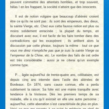
peuvent commettre des attentats horribles, et trop souvent,
hélas ! en les frappant, la société n’atteint que des innocents.
Il est de notion vulgaire que beaucoup d’aliénés croient
être ce qu’ils ne sont pas : ils sont des empereurs, des dieux,
la sainte Vierge, etc. Chez eux cette fausse notion est plus ou
moins solidement enracinée ; la plupart du temps, en
discutant avec eux, il est facile de les faire tomber dans des
contradictions qui les exaspèrent ; ils arrêtent alors la
discussion par cette phrase, toujours la même :
tout ce que
vous me direz n’empêche pas que je suis la sainte Vierge ou
l’empereur de la Chine
, etc. Le nombre des fails de cet ordre
est très considérable : aussi je ne citerai qu’un exemple
comme type.
P...‚ âgée aujourd’hui de trente-quatre ans, célibataire, est
depuis cinq ans internée dans l’asile des aliénées de
Bordeaux. En 1874, sans cause connue, elle a perdu
subitement la raison. Sa folie est une manie tranquille avec
tendance à la tristesse. Dès les premiers temps de sa
maladie, elle a cru qu’il existait en elle une autre personne ;
aujourd’hui, cette aberration s’est caractérisée de plus en plus.
Voici ce que me raconte à ce sujet le médecin en chef de