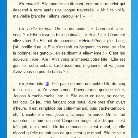
En matelot
. Elle marche en titubant, comme le matelot qui
descend à terre après une longue traversée. « Ah ! te voilà,
ma vieille branche ! allons vadrouiller ! »
En vieille femme
. On lui demande : « Comment allez-
vous ? » Elle baisse la tête en disant : « Hein ! » « Comment
allez-vous ? » Elle dit de nouveau : « Hein ! Parlez plus haut,
j’ai l’oreille dure. » Elle s’asseoit en geignant, tousse, se tâte
la poitrine, les genoux, en se disant à elle-même : « C’est les
douleurs ! Aïe ! Aïe ! Ah ! vous m’amenez votre fille ! Elle est
gentille, cette enfant. Embrasse-moi, mignonne, et va jouer.
Avez-vous un peu de tabac ? »
En petite fille
[
3
]
. Elle parle comme une petite fille de cinq
à six ans : « Ze veux zouer. Raconte-moi quelque sôse,
Jouons à cache-cache, etc. » Elle court en riant, se cache,
fait
cou
. Ce jeu, très fatigant pour nous, dure près d’un quart
d’heure. Il est remplacé par colin-maillard, puis cache-tampon,
etc. Ensuite elle veut jouer à la
pépé
, la berce. On lui fait
raconter l’histoire du petit Chaperon rouge, elle dit que c’est
très joli, mais triste. On lui demande si c’est moral, et elle
répond qu’elle ne sait pas ce que c’est que moral. Elle ne veut