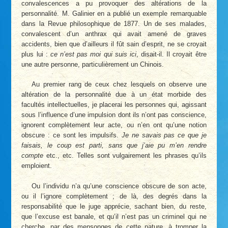
convalescences a pu provoquer des altérations de la
personnalité. M. Galinier en a publié un exemple remarquable
dans la Revue philosophique de 1877. Un de ses malades,
convalescent d’un anthrax qui avait amené de graves
accidents, bien que d’ailleurs il fût sain d’esprit, ne se croyait
plus lui :
ce n’est pas moi qui suis ici
, disait-il. Il croyait être
une autre personne, particulièrement un Chinois.
Au premier rang de ceux chez lesquels on observe une
altération de la personnalité due à un état morbide des
facultés intellectuelles, je placerai les personnes qui, agissant
sous l’influence d’une impulsion dont ils n’ont pas conscience,
ignorent complètement leur acte, ou n’en ont qu’une notion
obscure : ce sont les impulsifs.
Je ne savais pas ce que je
faisais, le coup est parti, sans que j’aie pu m’en rendre
compte
etc., etc. Telles sont vulgairement les phrases qu’ils
emploient.
Ou l’individu n’a qu’une conscience obscure de son acte,
ou il l’ignore complètement ; de là, des degrés dans la
responsabilité que le juge apprécie, sachant bien, du reste,
que l’excuse est banale, et qu’il n’est pas un criminel qui ne
cherche, par des mensonges de cette nature, à tromper la