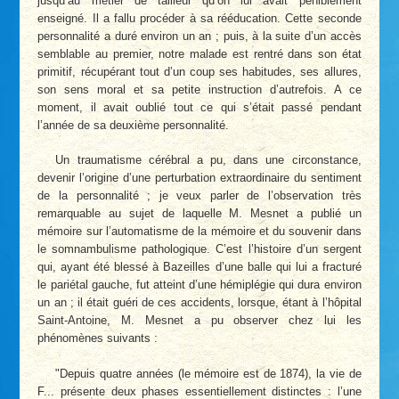
jusqu’au métier de tailleur qu’on lui avait péniblement
enseigné. Il a fallu procéder à sa rééducation. Cette seconde
personnalité a duré environ un an ; puis, à la suite d’un accès
semblable au premier, notre malade est rentré dans son état
primitif, récupérant tout d’un coup ses habitudes, ses allures,
son sens moral et sa petite instruction d’autrefois. A ce
moment, il avait oublié tout ce qui s’était passé pendant
l’année de sa deuxième personnalité.
Un traumatisme cérébral a pu, dans une circonstance,
devenir l’origine d’une perturbation extraordinaire du sentiment
de la personnalité ; je veux parler de l’observation très
remarquable au sujet de laquelle M. Mesnet a publié un
mémoire sur l’automatisme de la mémoire et du souvenir dans
le somnambulisme pathologique. C’est l’histoire d’un sergent
qui, ayant été blessé à Bazeilles d’une balle qui lui a fracturé
le pariétal gauche, fut atteint d’une hémiplégie qui dura environ
un an ; il était guéri de ces accidents, lorsque, étant à l’hôpital
Saint-Antoine, M. Mesnet a pu observer chez lui les
phénomènes suivants :
"Depuis quatre années (le mémoire est de 1874), la vie de
F... présente deux phases essentiellement distinctes : l’une