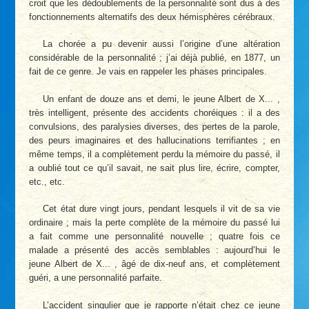
croit que les dédoublements de la personnalité sont dus à des
fonctionnements alternatifs des deux hémisphères cérébraux.
La chorée a pu devenir aussi l’origine d’une altération
considérable de la personnalité ; j’ai déjà publié, en 1877, un
fait de ce genre. Je vais en rappeler les phases principales.
Un enfant de douze ans et demi, le jeune Albert de X... ,
très intelligent, présente des accidents choréiques : il a des
convulsions, des paralysies diverses, des pertes de la parole,
des peurs imaginaires et des hallucinations terrifiantes ; en
même temps, il a complètement perdu la mémoire du passé, il
a oublié tout ce qu’il savait, ne sait plus lire, écrire, compter,
etc., etc.
Cet état dure vingt jours, pendant lesquels il vit de sa vie
ordinaire ; mais la perte complète de la mémoire du passé lui
a fait comme une personnalité nouvelle ; quatre fois ce
malade a présenté des accès semblables : aujourd’hui le
jeune Albert de X... , âgé de dix-neuf ans, et complètement
guéri, a une personnalité parfaite.
L’accident singulier que je rapporte n’était chez ce jeune