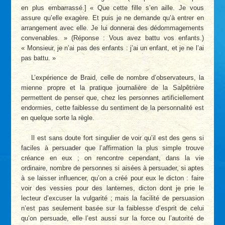
en plus embarrassé.] « Que cette fille s’en aille. Je vous
assure qu’elle exagère. Et puis je ne demande qu’à entrer en
arrangement avec elle. Je lui donnerai des dédommagements
convenables. » (Réponse : Vous avez battu vos enfants.)
« Monsieur, je n’ai pas des enfants : j’ai un enfant, et je ne l’ai
pas battu. »
L’expérience de Braid, celle de nombre d’observateurs, la
mienne propre et la pratique journalière de la Salpêtrière
permettent de penser que, chez les personnes artificiellement
endormies, cette faiblesse du sentiment de la personnalité est
en quelque sorte la règle.
Il est sans doute fort singulier de voir qu’il est des gens si
faciles à persuader que l’affirmation la plus simple trouve
créance en eux ; on rencontre cependant, dans la vie
ordinaire, nombre de personnes si aisées à persuader, si aptes
à se laisser influencer, qu’on a créé pour eux le dicton : faire
voir des vessies pour des lanternes, dicton dont je prie le
lecteur d’excuser la vulgarité ; mais la facilité de persuasion
n’est pas seulement basée sur la faiblesse d’esprit de celui
qu’on persuade, elle l’est aussi sur la force ou l’autorité de