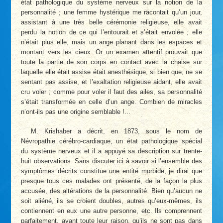
état pathologique du système nerveux sur la notion de la
personnalité ; une femme hystérique me racontait qu’un jour,
assistant à une très belle cérémonie religieuse, elle avait
perdu la notion de ce qui l’entourait et s’était envolée ; elle
n’était plus elle, mais un ange planant dans les espaces et
montant vers les cieux. Or un examen attentif prouvait que
toute la partie de son corps en contact avec la chaise sur
laquelle elle était assise était anesthésique, si bien que, ne se
sentant pas assise, et l’exaltation religieuse aidant, elle avait
cru voler ; comme pour voler il faut des ailes, sa personnalité
s’était transformée en celle d’un ange. Combien de miracles
n’ont-ils pas une origine semblable !...
M. Krishaber a décrit, en 1873, sous le nom de
Névropathie cérébro-cardiaque, un état pathologique spécial
du système nerveux et il a appuyé sa description sur trente-
huit observations. Sans discuter ici à savoir si l’ensemble des
symptômes décrits constitue une entité morbide, je dirai que
presque tous ces malades ont présenté, de la façon la plus
accusée, des altérations de la personnalité. Bien qu’aucun ne
soit aliéné, ils se croient doubles, autres qu’eux-mêmes, ils
contiennent en eux une autre personne, etc. Ils comprennent
parfaitement, ayant toute leur raison, qu’ils ne sont pas dans