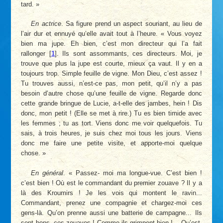
tard. »
En actrice
. Sa figure prend un aspect souriant, au lieu de
l’air dur et ennuyé qu’elle avait tout à l’heure. « Vous voyez
bien ma jupe. Eh bien, c’est mon directeur qui l’a fait
rallonger
[
1
]
. Ils sont assommants, ces directeurs. Moi, je
trouve que plus la jupe est courte, mieux ça vaut. Il y en a
toujours trop. Simple feuille de vigne. Mon Dieu, c’est assez !
Tu trouves aussi, n’est-ce pas, mon petit, qu’il n’y a pas
besoin d’autre chose qu’une feuille de vigne. Regarde donc
cette grande bringue de Lucie, a-t-elle des jambes, hein ! Dis
donc, mon petit ! (Elle se met à rire.) Tu es bien timide avec
les femmes ; tu as tort. Viens donc me voir quelquefois. Tu
sais, à trois heures, je suis chez moi tous les jours. Viens
donc me faire une petite visite, et apporte-moi quelque
chose. »
En général
. « Passez- moi ma longue-vue. C’est bien !
c’est bien ! Où est le commandant du premier zouave ? Il y a
là des Kroumirs ! Je les vois qui montent le ravin...
Commandant, prenez une compagnie et chargez-moi ces
gens-là. Qu’on prenne aussi une batterie de campagne... Ils
sont bons, ces zouaves ! Comme ils grimpent bien !... Qu’est-