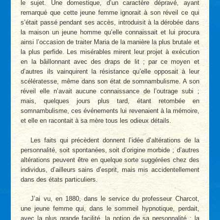
le sujet. Une domestique, d’un caractère dépravé, ayant
remarqué que cette jeune femme ignorait à son réveil ce qui
s’était passé pendant ses accès, introduisit à la dérobée dans
la maison un jeune homme qu’elle connaissait et lui procura
ainsi l’occasion de traiter Maria de la manière la plus brutale et
la plus perfide. Les misérables mirent leur projet à exécution
en la bâillonnant avec des draps de lit ; par ce moyen et
d’autres ils vainquirent la résistance qu’elle opposait à leur
scélératesse, même dans son état de somnambulisme. A son
réveil elle n’avait aucune connaissance de l’outrage subi ;
mais, quelques jours plus tard, étant retombée en
somnambulisme, ces événements lui revenaient à la mémoire,
et elle en racontait à sa mère tous les odieux détails.
Les faits qui précèdent donnent l’idée d’altérations de la
personnalité, soit spontanées, soit d’origine morbide ; d’autres
altérations peuvent être en quelque sorte suggérées chez des
individus, d’ailleurs sains d’esprit, mais mis accidentellement
dans des états particuliers.
J’ai vu, en 1880, dans le service du professeur Charcot,
une jeune femme qui, dans le sommeil hypnotique, perdait,
avec la plus grande facilité, la notion de sa personnalité ; la