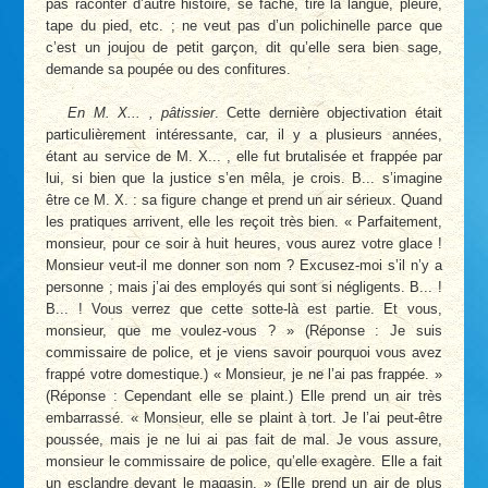
pas raconter d’autre histoire, se fâche, tire la langue, pleure,
tape du pied, etc. ; ne veut pas d’un polichinelle parce que
c’est un joujou de petit garçon, dit qu’elle sera bien sage,
demande sa poupée ou des confitures.
En M. X... , pâtissier
. Cette dernière objectivation était
particulièrement intéressante, car, il y a plusieurs années,
étant au service de M. X... , elle fut brutalisée et frappée par
lui, si bien que la justice s’en mêla, je crois. B... s’imagine
être ce M. X. : sa figure change et prend un air sérieux. Quand
les pratiques arrivent, elle les reçoit très bien. « Parfaitement,
monsieur, pour ce soir à huit heures, vous aurez votre glace !
Monsieur veut-il me donner son nom ? Excusez-moi s’il n’y a
personne ; mais j’ai des employés qui sont si négligents. B... !
B... ! Vous verrez que cette sotte-là est partie. Et vous,
monsieur, que me voulez-vous ? » (Réponse : Je suis
commissaire de police, et je viens savoir pourquoi vous avez
frappé votre domestique.) « Monsieur, je ne l’ai pas frappée. »
(Réponse : Cependant elle se plaint.) Elle prend un air très
embarrassé. « Monsieur, elle se plaint à tort. Je l’ai peut-être
poussée, mais je ne lui ai pas fait de mal. Je vous assure,
monsieur le commissaire de police, qu’elle exagère. Elle a fait
un esclandre devant le magasin. » (Elle prend un air de plus