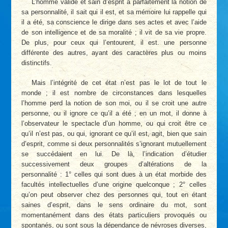
L’homme valide et sain d’esprit a parfaitement la notion de
sa personnalité, il sait qui il est, et sa mémoire lui rappelle qui
il a été, sa conscience le dirige dans ses actes et avec l’aide
de son intelligence et de sa moralité ; il vit de sa vie propre.
De plus, pour ceux qui l’entourent, il est. une personne
différente des autres, ayant des caractères plus ou moins
distinctifs.
Mais l’intégrité de cet état n’est pas le lot de tout le
monde ; il est nombre de circonstances dans lesquelles
l’homme perd la notion de son moi, ou il se croit une autre
personne, ou il ignore ce qu’il a été ; en un mot, il donne à
l’observateur le spectacle d’un homme, ou qui croit être ce
qu’il n’est pas, ou qui, ignorant ce qu’il est, agit, bien que sain
d’esprit, comme si deux personnalités s’ignorant mutuellement
se succédaient en lui. De là, l’indication d’étudier
successivement deux groupes d’altérations de la
personnalité : 1° celles qui sont dues à un état morbide des
facultés intellectuelles d’une origine quelconque ; 2° celles
qu’on peut observer chez des personnes qui, tout en étant
saines d’esprit, dans le sens ordinaire du mot, sont
momentanément dans des états particuliers provoqués ou
spontanés, ou sont sous la dépendance de névroses diverses,