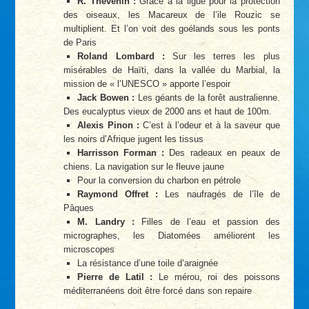
R. Thévenin :
Grâce à la ligue pour la protection
des oiseaux, les Macareux de l’ile Rouzic se
multiplient. Et l’on voit des goélands sous les ponts
de Paris
Roland Lombard :
Sur les terres les plus
misérables de Haïti, dans la vallée du Marbial, la
mission de « l’UNESCO » apporte l’espoir
Jack Bowen :
Les géants de la forêt australienne.
Des eucalyptus vieux de 2000 ans et haut de 100m.
Alexis Pinon :
C’est à l’odeur et à la saveur que
les noirs d’Afrique jugent les tissus
Harrisson Forman :
Des radeaux en peaux de
chiens. La navigation sur le fleuve jaune
Pour la conversion du charbon en pétrole
Raymond Offret :
Les naufragés de l’île de
Pâques
M. Landry :
Filles de l’eau et passion des
micrographes, les Diatomées améliorent les
microscopes
La résistance d’une toile d’araignée
Pierre de Latil :
Le mérou, roi des poissons
méditerranéens doit être forcé dans son repaire