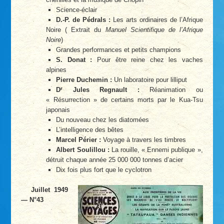
Science-éclair
D.-P. de Pédrals :
Les arts ordinaires de l’Afrique
Noire ( Extrait du
Manuel Scientifique de l’Afrique
Noire
)
Grandes performances et petits champions
S. Donat :
Pour être reine chez les vaches
alpines
Pierre Duchemin :
Un laboratoire pour lilliput
r
D
Jules Regnault :
Réanimation ou
« Résurrection » de certains morts par le Kua-Tsu
japonais
Du nouveau chez les diatomées
L’intelligence des bêtes
Marcel Périer :
Voyage à travers les timbres
Albert Soulillou :
La rouille, « Ennemi publique »,
détruit chaque année 25 000 000 tonnes d’acier
Dix fois plus fort que le cyclotron
Juillet 1949
— N°43