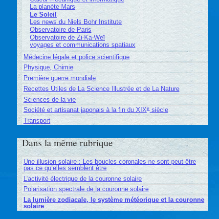
La planète Mars
Le Soleil
Les news du Niels Bohr Institute
Observatoire de Paris
Observatoire de Zi-Ka-Weï
voyages et communications spatiaux
Médecine légale et police scientifique
Physique, Chimie
Première guerre mondiale
Recettes Utiles de La Science Illustrée et de La Nature
Sciences de la vie
e
Société et artisanat japonais à la fin du XIX
siècle
Transport
Dans la même rubrique
Une illusion solaire : Les boucles coronales ne sont peut-être
pas ce qu’elles semblent être
L’activité électrique de la couronne solaire
Polarisation spectrale de la couronne solaire
La lumière zodiacale, le système météorique et la couronne
solaire