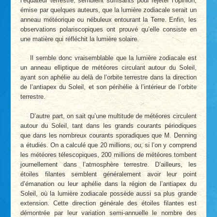
l’équateur terrestre, semblent suffisants pour rejeter l’opinion,
émise par quelques auteurs, que la lumière zodiacale serait un
anneau météorique ou nébuleux entourant la Terre. Enfin, les
observations polariscopiques ont prouvé qu’elle consiste en
une matière qui réfléchit la lumière solaire.
Il semble donc vraisemblable que la lumière zodiacale est
un anneau elliptique de météores circulant autour du Soleil,
ayant son aphélie au delà de l’orbite terrestre dans la direction
de l’antiapex du Soleil, et son périhélie à l’intérieur de l’orbite
terrestre.
D’autre part, on sait qu’une multitude de météores circulent
autour du Soleil, tant dans les grands courants périodiques
que dans les nombreux courants sporadiques que M. Denning
a étudiés. On a calculé que 20 millions, ou, si l’on y comprend
les météores télescopiques, 200 millions de météores tombent
journellement dans l’atmosphère terrestre. D’ailleurs, les
étoiles filantes semblent généralement avoir leur point
d’émanation ou leur aphélie dans la région de l’antiapex du
Soleil, où la lumière zodiacale possède aussi sa plus grande
extension. Cette direction générale des étoiles filantes est
démontrée par leur variation semi-annuelle le nombre des