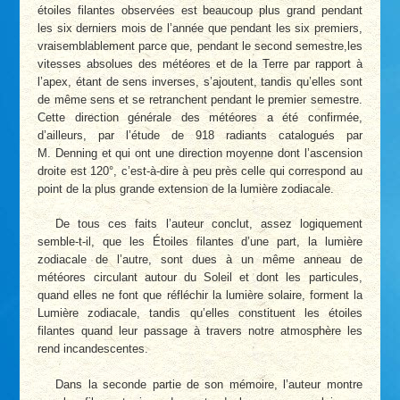
étoiles filantes observées est beaucoup plus grand pendant
les six derniers mois de l’année que pendant les six premiers,
vraisemblablement parce que, pendant le second semestre,les
vitesses absolues des météores et de la Terre par rapport à
l’apex, étant de sens inverses, s’ajoutent, tandis qu’elles sont
de même sens et se retranchent pendant le premier semestre.
Cette direction générale des météores a été confirmée,
d’ailleurs, par l’étude de 918 radiants catalogués par
M. Denning et qui ont une direction moyenne dont l’ascension
droite est 120°, c’est-à-dire à peu près celle qui correspond au
point de la plus grande extension de la lumière zodiacale.
De tous ces faits l’auteur conclut, assez logiquement
semble-t-il, que les Étoiles filantes d’une part, la lumière
zodiacale de l’autre, sont dues à un même anneau de
météores circulant autour du Soleil et dont les particules,
quand elles ne font que réfléchir la lumière solaire, forment la
Lumière zodiacale, tandis qu’elles constituent les étoiles
filantes quand leur passage à travers notre atmosphère les
rend incandescentes.
Dans la seconde partie de son mémoire, l’auteur montre