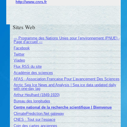
http://www.cnrs.fr
Sites Web
— Programme des Nations Unies pour l’environnement (PNUE) -
Page d’accueil —
Facebook
Twitter
Viadeo
Flux RSS du site
Académie des sciences
AFAS - Association Française Pour L’avancement Des Sciences
Arctic Sea Ice News and Analysis | Sea ice data updated daily
with one-day lag
Arthur Heulhard (1849-1920)
Bureau des longitudes
Centre national de la recherche scientifique | Bienvenue
ClimatePrediction.Net gateway
CNES : Tout sur l’espace
Coin des cartes anciennes