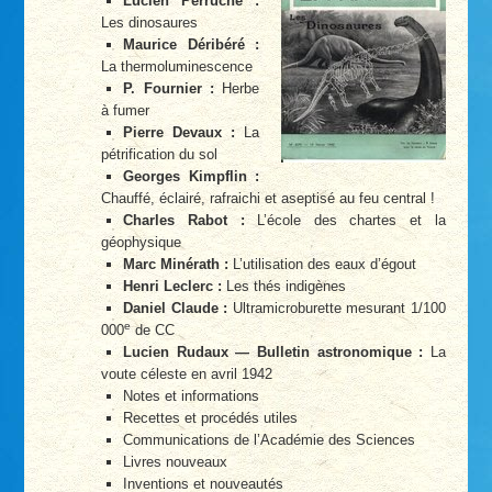
Lucien Perruche :
Les dinosaures
Maurice Déribéré :
La thermoluminescence
P. Fournier :
Herbe
à fumer
Pierre Devaux :
La
pétrification du sol
Georges Kimpflin :
Chauffé, éclairé, rafraichi et aseptisé au feu central !
Charles Rabot :
L’école des chartes et la
géophysique
Marc Minérath :
L’utilisation des eaux d’égout
Henri Leclerc :
Les thés indigènes
Daniel Claude :
Ultramicroburette mesurant 1/100
e
000
de CC
Lucien Rudaux — Bulletin astronomique :
La
voute céleste en avril 1942
Notes et informations
Recettes et procédés utiles
Communications de l’Académie des Sciences
Livres nouveaux
Inventions et nouveautés