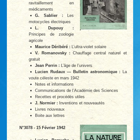
ravitaillement en
médicaments
G. Sablier :
Les
motocycles électriques
L. Dupouy :
Principes de zoologie
agricole
Maurice Déribéré :
L’ultra-violet solaire
V. Romanovsky :
Chauffage central naturel et
gratuit
Jean Perrin :
L’âge de l’univers
Lucien Rudaux — Bulletin astronomique :
La
voute céleste en mars 1942
Notes et informations
Communications de l’Académie des Sciences
Recettes et procédés utiles
J. Normier :
Inventions et nouveautés
Livres nouveaux
Boite aux lettres
N°3078 - 15 Février 1942