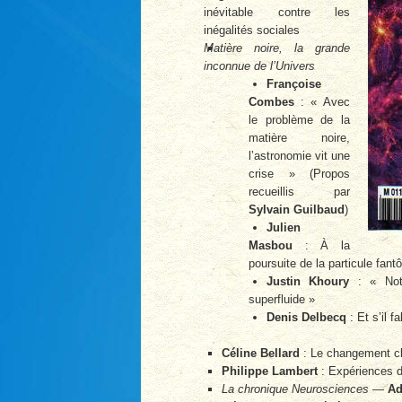
inévitable contre les
inégalités sociales
Matière noire, la grande
inconnue de l’Univers
Françoise
Combes
: « Avec
le problème de la
matière noire,
l’astronomie vit une
crise » (Propos
recueillis par
Sylvain Guilbaud
)
Julien
Masbou
: À la
poursuite de la particule fan
Justin Khoury
: « Notr
superfluide »
Denis Delbecq
: Et s’il fa
Céline Bellard
: Le changement cli
Philippe Lambert
: Expériences de
La chronique Neurosciences
—
Ad