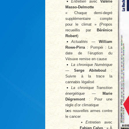
Entretien
avec
Valérie
Masso-Delmotte
:
« Chaque demi-degré
supplémentaire compte
pour le climat » (Propos
recueillis par
Bérénice
Robert
)
Actualités
—
William
Rowe-Pirra
: Pompéi : La
date de l’éruption du
Vésuve remise en cause
La chronique Numérique
—
Serge Abiteboul
:
Suivre à la trace la
cannabis légalisé
La chronique Transition
énergétique
—
Marie
Dégremont
: Pour une
règle d’or climatique
Les nouvelles armes contre
le cancer
Entretien
avec
Fabien Calvo
: « À