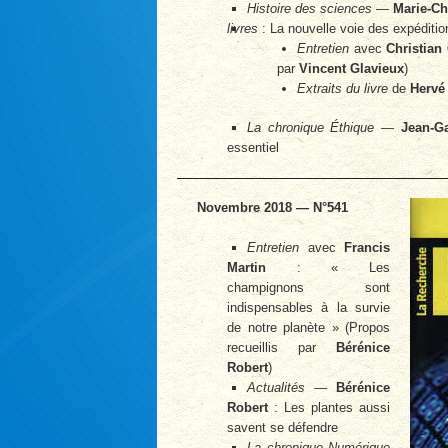
Histoire des sciences
—
Marie-Ch
livres
: La nouvelle voie des expéditio
Entretien
avec
Christian 
par
Vincent Glavieux
)
Extraits du livre
de
Hervé
La chronique Éthique
—
Jean-Ga
essentiel
Novembre 2018 — N°541
Entretien
avec
Francis
Martin
: « Les
champignons sont
indispensables à la survie
de notre planète » (Propos
recueillis par
Bérénice
Robert
)
Actualités
—
Bérénice
Robert
: Les plantes aussi
savent se défendre
La chronique Numérique