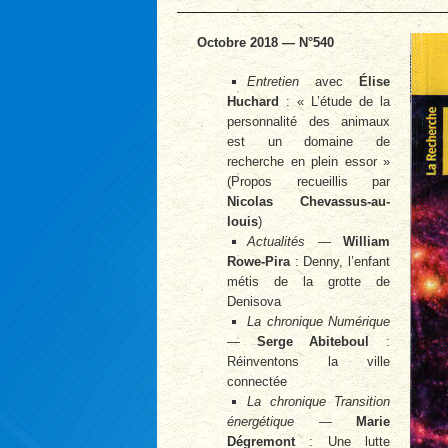
Octobre 2018 — N°540
Entretien
avec
Élise
Huchard
: « L’étude de la
personnalité des animaux
est un domaine de
recherche en plein essor »
(Propos recueillis par
Nicolas Chevassus-au-
louis
)
Actualités
—
William
Rowe-Pira
: Denny, l’enfant
métis de la grotte de
Denisova
La chronique Numérique
—
Serge Abiteboul
:
Réinventons la ville
connectée
La chronique Transition
énergétique
—
Marie
Dégremont
: Une lutte