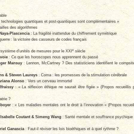
able
 technologies quantiques et post-quantiques sont complémentaires »
ailles des algorithmes
 Naya-Plascencia
: La fragilité inattendue du chiffrement symétrique
uerre : la victoire des casseurs de codes français
e
système d’unités de mesures pour le XXI
siècle
voie
: Ce que les horoscopes nous apprennent du passé
ger Mansuy
: Lennon, McCartney ? Des statisticiens identifient le compsit
ens & Steven Laureys
: Coma : les promesses de la stimulation cérébrale
riana Alonso
: Vers un cerveau immortel
fraissy
: « La réflexion éthique ne saurait être figée » (Propos recueillis 
trie ?
eboyer
: « Les maladies mentales ont le droit à l’innovation » (Propos recueil
r
Isabelle Coutant & Simeng Wang
: Santé mentale et souffrance psychique
riel Ganascia
: Faut-il réviser les lois bioéthiques et à quel rythme ?