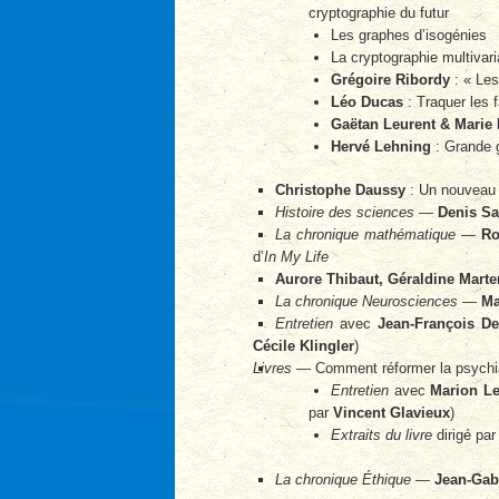
cryptographie du futur
Les graphes d’isogénies
La cryptographie multivari
Grégoire Ribordy
: « Les
Léo Ducas
: Traquer les f
Gaëtan Leurent & Marie
Hervé Lehning
: Grande g
Christophe Daussy
: Un nouveau 
Histoire des sciences
—
Denis Sa
La chronique mathématique
—
Ro
d’
In My Life
Aurore Thibaut, Géraldine Mart
La chronique Neurosciences
—
Ma
Entretien
avec
Jean-François Del
Cécile Klingler
)
Livres
— Comment réformer la psychia
Entretien
avec
Marion L
par
Vincent Glavieux
)
Extraits du livre
dirigé pa
La chronique Éthique
—
Jean-Gab