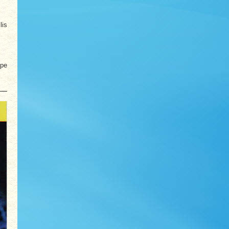
lis
ipe