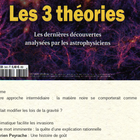
tôme
e approche intermédiaire : la matière noire se comporterait comme 
llait modifier les lois de la gravité ?
matique facilite les invasions
 mort imminente : la quête d’une explication rationnelle
rien Peyrache
: Une histoire de goût