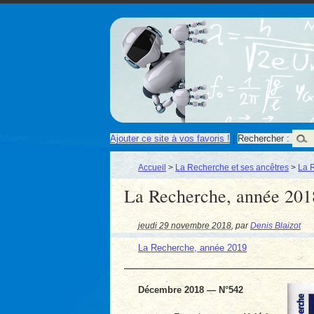
Ajouter ce site à vos favoris !
|
Rechercher :
Accueil
>
La Recherche et ses ancêtres
>
La 
La Recherche, année 201
jeudi 29 novembre 2018
,
par
Denis Blaizot
La Recherche, année 2019
Décembre 2018 — N°542