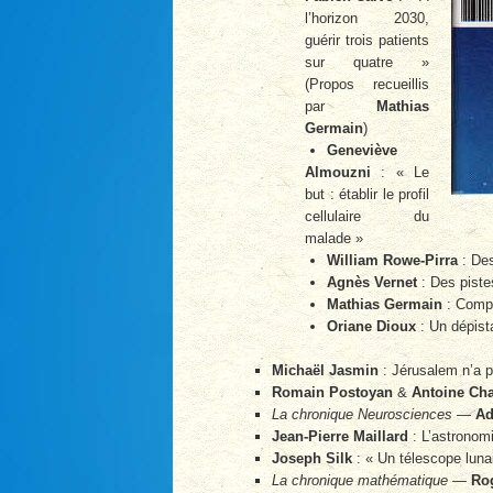
l’horizon 2030,
guérir trois patients
sur quatre »
(Propos recueillis
par
Mathias
Germain
)
Geneviève
Almouzni
: « Le
but : établir le profil
cellulaire du
malade »
William Rowe-Pirra
: Des
Agnès Vernet
: Des piste
Mathias Germain
: Compr
Oriane Dioux
: Un dépist
Michaël Jasmin
: Jérusalem n’a p
Romain Postoyan
&
Antoine Cha
La chronique Neurosciences
—
Ad
Jean-Pierre Maillard
: L’astronomi
Joseph Silk
: « Un télescope lunai
La chronique mathématique
—
Ro