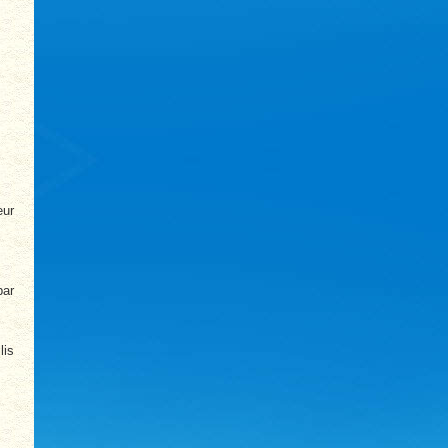
eur
par
lis