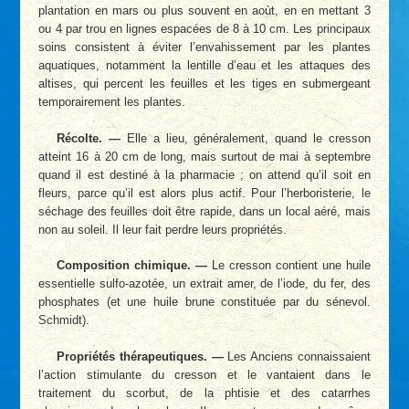
plantation en mars ou plus souvent en aoùt, en en mettant 3
ou 4 par trou en lignes espacées de 8 à 10 cm. Les principaux
soins consistent à éviter l’envahissement par les plantes
aquatiques, notamment la lentille d’eau et les attaques des
altises, qui percent les feuilles et les tiges en submergeant
temporairement les plantes.
Récolte. —
Elle a lieu, généralement, quand le cresson
atteint 16 à 20 cm de long, mais surtout de mai à septembre
quand il est destiné à la pharmacie ; on attend qu’il soit en
fleurs, parce qu’il est alors plus actif. Pour l’herboristerie, le
séchage des feuilles doit être rapide, dans un local aéré, mais
non au soleil. Il leur fait perdre leurs propriétés.
Composition chimique. —
Le cresson contient une huile
essentielle sulfo-azotée, un extrait amer, de l’iode, du fer, des
phosphates (et une huile brune constituée par du sénevol.
Schmidt).
Propriétés thérapeutiques. —
Les Anciens connaissaient
l’action stimulante du cresson et le vantaient dans le
traitement du scorbut, de la phtisie et des catarrhes