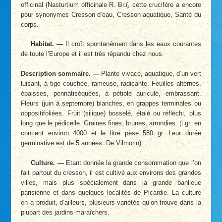
officinal (Nasturtium officinale R. Br.(, cette crucifère a encore
pour synonymes Cresson d’eau, Cresson aquatique, Santé du
corps.
Habitat. —
Il croît spontanément dans les eaux courantes
de toute l’Europe et il est très répandu chez nous.
Description sommaire. —
Plante vivace, aquatique, d’un vert
luisant, à tige couchée, rameuse, radicante. Feuilles alternes,
épaisses, pennatiséquées, à pétiole auriculé, embrassant.
Fleurs (juin à septembre) blanches, en grappes terminales ou
oppositifoliées. Fruit (silique) bosselé, étalé ou réfléchi, plus
long que le pédicelle. Graines fines, brunes, arrondies. (i gr. en
contient environ 4000 et le litre pèse 580 gr. Leur durée
germinative est de 5 années. De Vilmorin).
Culture. —
Etant donnée la grande consommation que l’on
fait partout du cresson, il est cultivé aux environs des grandes
villes, mais plus spécialement dans la grande banlieue
parisienne et dans quelques localités de Picardie. La culture
en a produit, d’ailleurs, plusieurs variétés qu’on trouve dans la
plupart des jardins-maraîchers.