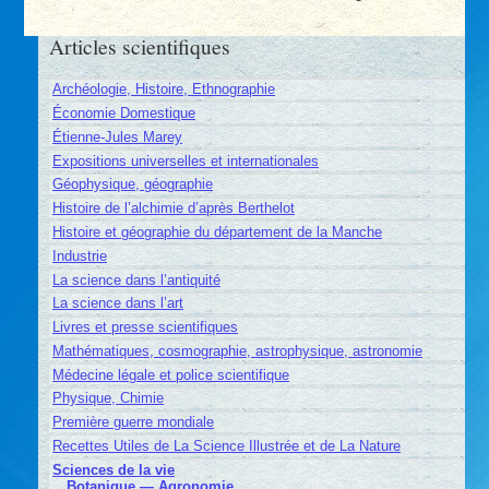
Articles scientifiques
Archéologie, Histoire, Ethnographie
Économie Domestique
Étienne-Jules Marey
Expositions universelles et internationales
Géophysique, géographie
Histoire de l’alchimie d’après Berthelot
Histoire et géographie du département de la Manche
Industrie
La science dans l’antiquité
La science dans l’art
Livres et presse scientifiques
Mathématiques, cosmographie, astrophysique, astronomie
Médecine légale et police scientifique
Physique, Chimie
Première guerre mondiale
Recettes Utiles de La Science Illustrée et de La Nature
Sciences de la vie
Botanique — Agronomie