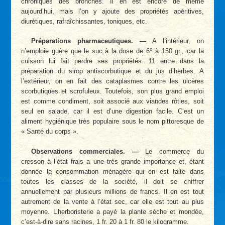
chroniques des bronches. Il en est encore de même
aujourd’hui, mais l’on y ajoute des propriétés apéritives,
diurétiques, rafraîchissantes, toniques, etc.
Préparations pharmaceutiques. —
A l’intérieur, on
o
n’emploie guère que le suc à la dose de 6
à 150 gr., car la
cuisson lui fait perdre ses propriétés. 11 entre dans la
préparation du sirop antiscorbutique et du jus d’herbes. A
l’extérieur, on en fait des cataplasmes contre les ulcères
scorbutiques et scrofuleux. Toutefois, son plus grand emploi
est comme condiment, soit associé aux viandes rôties, soit
seul en salade, car il est d’une digestion facile. C’est un
aliment hygiénique très populaire sous le nom pittoresque de
« Santé du corps ».
Observations commerciales. —
Le commerce du
cresson à l’état frais a une très grande importance et, étant
donnée la consommation ménagère qui en est faite dans
toutes les classes de la société, il doit se chiffrer
annuellement par plusieurs millions de francs. Il en est tout
autrement de la vente à l’état sec, car elle est tout au plus
moyenne. L’herboristerie a payé la plante sèche et mondée,
c’est-à-dire sans racines, 1 fr. 20 à 1 fr. 80 le kilogramme.