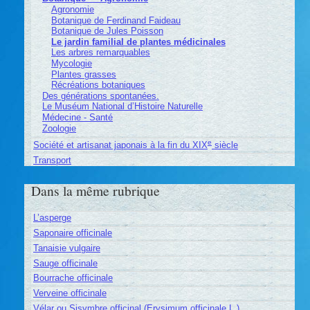
Agronomie
Botanique de Ferdinand Faideau
Botanique de Jules Poisson
Le jardin familial de plantes médicinales
Les arbres remarquables
Mycologie
Plantes grasses
Récréations botaniques
Des générations spontanées.
Le Muséum National d’Histoire Naturelle
Médecine - Santé
Zoologie
e
Société et artisanat japonais à la fin du XIX
siècle
Transport
Dans la même rubrique
L’asperge
Saponaire officinale
Tanaisie vulgaire
Sauge officinale
Bourrache officinale
Verveine officinale
Vélar ou Sisymbre officinal (Erysimum officinale L.)