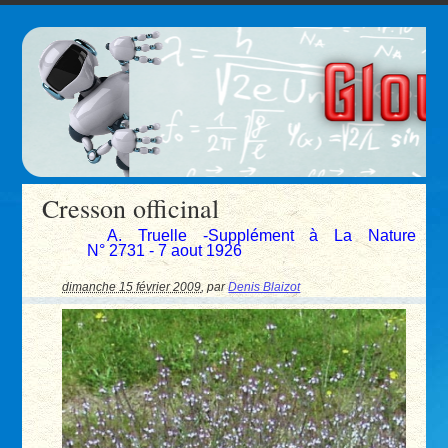
Cresson officinal
A. Truelle -Supplément à La Nature
N° 2731 - 7 aout 1926
dimanche 15 février 2009
,
par
Denis Blaizot