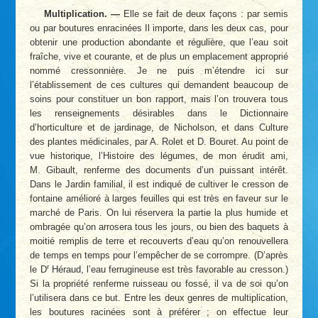
Multiplication. —
Elle se fait de deux façons : par semis
ou par boutures enracinées Il importe, dans les deux cas, pour
obtenir une production abondante et régulière, que l’eau soit
fraîche, vive et courante, et de plus un emplacement approprié
nommé cressonnière. Je ne puis m’étendre ici sur
l’établissement de ces cultures qui demandent beaucoup de
soins pour constituer un bon rapport, mais l’on trouvera tous
les renseignements désirables dans le Dictionnaire
d’horticulture et de jardinage, de Nicholson, et dans Culture
des plantes médicinales, par A. Rolet et D. Bouret. Au point de
vue historique, l’Histoire des légumes, de mon érudit ami,
M. Gibault, renferme des documents d’un puissant intérêt.
Dans le Jardin familial, il est indiqué de cultiver le cresson de
fontaine amélioré à larges feuilles qui est très en faveur sur le
marché de Paris. On lui réservera la partie la plus humide et
ombragée qu’on arrosera tous les jours, ou bien des baquets à
moitié remplis de terre et recouverts d’eau qu’on renouvellera
de temps en temps pour l’empêcher de se corrompre. (D’après
r
le D
Héraud, l’eau ferrugineuse est très favorable au cresson.)
Si la propriété renferme ruisseau ou fossé, il va de soi qu’on
l’utilisera dans ce but. Entre les deux genres de multiplication,
les boutures racinées sont à préférer ; on effectue leur