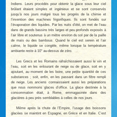
Indiens. Leurs procédés pour obtenir la glace sous leur ciel
brûlant étaient simples et ingénieux et se sont conservés
jusqu’à nos jours malgré tous les progrès de la chimie et
l’invention des machines frigorifiques. Ils sont fondés sur
l’évaporation des liquides. Par les nuits d’été, on met de l’eau
dans de grands bassins très larges et peu profonds exposés à
l’air libre et soutenus à un mètre environ du sol par de la paille
de maïs ou des bambous. Quand le ciel est serein et l’air
calme, le liquide se congèle, même lorsque la température
ambiante reste à 10° au-dessus de zéro.
Les Grecs et les Romains rafraîchissaient aussi le vin et
l’eau, soit en les entourant de neige ou de glace, soit en y
ajoutant, au moment de les boire, une petite quantité de ces
substances ; soit, enfin, en les passant dans un filtre rempli
de neige. Les anciens connaissaient aussi les préparations
que nous nommons glaces d’office. La glace destinée à la
consommation était, à Rome, emmagasinée dans des
glacières à peu près semblables à celles de nos jours.
Même après la chute de l’Empire, l’usage des boissons
glacées se maintint en Espagne, en Grèce et en Italie. C’est