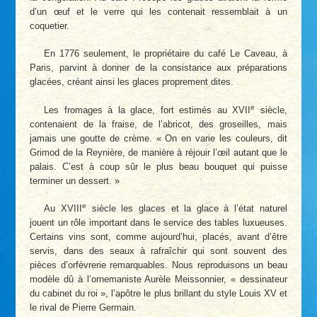
d’un œuf et le verre qui les contenait ressemblait à un
coquetier.
En 1776 seulement, le propriétaire du café Le Caveau, à
Paris, parvint à donner de la consistance aux préparations
glacées, créant ainsi les glaces proprement dites.
e
Les fromages à la glace, fort estimés au XVII
siècle,
contenaient de la fraise, de l’abricot, des groseilles, mais
jamais une goutte de crème. « On en varie les couleurs, dit
Grimod de la Reynière, de manière à réjouir l’œil autant que le
palais. C’est à coup sûr le plus beau bouquet qui puisse
terminer un dessert. »
e
Au XVIII
siècle les glaces et la glace à l’état naturel
jouent un rôle important dans le service des tables luxueuses.
Certains vins sont, comme aujourd’hui, placés, avant d’être
servis, dans des seaux à rafraîchir qui sont souvent des
pièces d’orfèvrerie remarquables. Nous reproduisons un beau
modèle dû à l’ornemaniste Aurèle Meissonnier, « dessinateur
du cabinet du roi », l’apôtre le plus brillant du style Louis XV et
le rival de Pierre Germain.