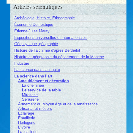
Articles scientifiques
Archéologie, Histoire, Ethnographie
Économie Domestique
Étienne-Jules Marey
Expositions universelles et internationales
Géophysique, géographie
Histoire de l’alchimie d’après Berthelot
Histoire et géographie du département de la Manche
Industrie
La science dans l’antiquité
La science dans l’art
Ameublement et décoration
La cheminée
Le service de la table
Miroiterie
Serrurerie
Armement du Moyen Age et de la renaissance
Artisanat et métiers
Éclairage
Émaillerie
Horlogerie
L’ivoire
La joaillerie