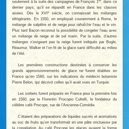
er
seulement à la suite des campagnes de François 1
, dans ce
dernier pays, qu’il se répandit en France dans les classes
e
aisées. Dès le XVI
siècle, on connaissait les mélanges
réfrigérants. En 1550, on employait couramment à Rome, le
mélange de salpêtre et de neige pour rafraîchir l’eau et le vin.
Plus tard Bacon reconnut la possibilité de congeler l’eau avec
un mélange de neige et de sel marin. Par la suite, d’autres
mélanges n’exigeant pas la neige furent indiqués par Bogle,
Réaumur, Walker et l’on fit de la glace sans difficulté au milieu
de l’été.
Les premières constructions destinées à conserver les
grands approvisionnements de glace ne furent établies en
France qu’en 1560, sur les indications du médecin botaniste
Pierre Belon, qui décrivit celles qu’il avait vues en Turquie.
Les sorbets furent préparés en France pour la première fois
en 1560, par le Florentin Procopio Cultelli, le fondateur du
célèbre café Procope, rue de l’Ancienne-Comédie.
C’étaient des préparations de liquides sucrés et aromatisés
au suc de fruits qu’on transformait en une pâte onctueuse par
la congélation. Au café Procope les glaces avaient la forme