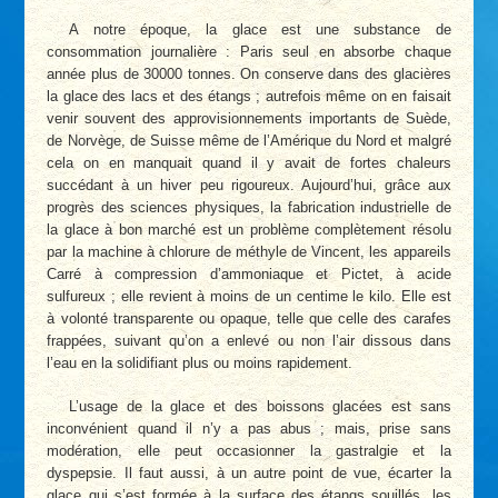
A notre époque, la glace est une substance de
consommation journalière : Paris seul en absorbe chaque
année plus de 30000 tonnes. On conserve dans des glacières
la glace des lacs et des étangs ; autrefois même on en faisait
venir souvent des approvisionnements importants de Suède,
de Norvège, de Suisse même de l’Amérique du Nord et malgré
cela on en manquait quand il y avait de fortes chaleurs
succédant à un hiver peu rigoureux. Aujourd’hui, grâce aux
progrès des sciences physiques, la fabrication industrielle de
la glace à bon marché est un problème complètement résolu
par la machine à chlorure de méthyle de Vincent, les appareils
Carré à compression d’ammoniaque et Pictet, à acide
sulfureux ; elle revient à moins de un centime le kilo. Elle est
à volonté transparente ou opaque, telle que celle des carafes
frappées, suivant qu’on a enlevé ou non l’air dissous dans
l’eau en la solidifiant plus ou moins rapidement.
L’usage de la glace et des boissons glacées est sans
inconvénient quand il n’y a pas abus ; mais, prise sans
modération, elle peut occasionner la gastralgie et la
dyspepsie. Il faut aussi, à un autre point de vue, écarter la
glace qui s’est formée à la surface des étangs souillés, les