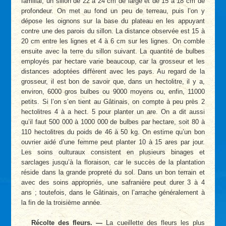
familial, un sillon de 22 à 24 cm de large et de 15 à 18 cm de
profondeur. On met au fond un peu de terreau, puis l’on y
dépose les oignons sur la base du plateau en les appuyant
contre une des parois du sillon. La distance observée est 15 à
20 cm entre les lignes et 4 à 6 cm sur les lignes. On comble
ensuite avec la terre du sillon suivant. La quantité de bulbes
employés par hectare varie beaucoup, car la grosseur et les
distances adoptées diffèrent avec les pays. Au regard de la
grosseur, il est bon de savoir que, dans un hectolitre, il y a,
environ, 6000 gros bulbes ou 9000 moyens ou, enfin, 11000
petits. Si l’on s’en tient au Gâtinais, on compte à peu près 2
hectolitres 4 à a hect. 5 pour planter un are. On a dit aussi
qu’il faut 500 000 à 1000 000 de bulbes par hectare, soit 80 à
110 hectolitres du poids de 46 à 50 kg. On estime qu’un bon
ouvrier aidé d’une femme peut planter 10 à 15 ares par jour.
Les soins oulturaux consistent en plusieurs binages et
sarclages jusqu’à la floraison, car le succès de la plantation
réside dans la grande propreté du sol. Dans un bon terrain et
avec des soins appropriés, une safranière peut durer 3 à 4
ans ; toutefois, dans le Gâtinais, on l’arrache généralement à
la fin de la troisième année.
Récolte des fleurs. —
La cueillette des fleurs les plus