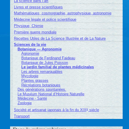
La science dans l’art
Livres et presse scientifiques
Mathématiques, cosmographie, astrophysique, astronomie
Médecine légale et police scientifique
Physique, Chimie
Première guerre mondiale
Recettes Utiles de La Science Illustrée et de La Nature
Sciences de la vie
Botanique — Agronomie
Agronomie
Botanique de Ferdinand Faideau
Botanique de Jules Poisson
Le jardin familial de plantes médicinales
Les arbres remarquables
Mycologie
Plantes grasses
Récréations botaniques
Des générations spontanées.
Le Muséum National d’Histoire Naturelle
Médecine - Santé
Zoologie
e
Société et artisanat japonais à la fin du XIX
siècle
Transport
Dans la même rubrique