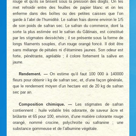
rouge et qu’ils se brisent sous la pression des doigts. On les
met refroidir entre des feuilles de papier blanc et on les
enferme dans des boîtes ou des petites caisses que l’on
garde à l’abri de l’humidité. Le safran frais donne environ le 1/5
de son poids de safran sec. Le safran du commerce, dont la
sorte la plus estimée est le safran du Gâtinais, est constitué
par les stigmates desséchés ; il se présente sous la forme de
longs filaments souples, d’un rouge orangé foncé. Il doit être
sans mélange de pétales ni d’étamines jaunes. Son odeur est
forte, pénétrante, agréable ; il colore fortement la salive en
jaune.
Rendement. —
On estime qu’il faut 100 000 à 140000
fleurs pour obtenir i kg de safran sec, et, d’une façon générale,
que le rendement moyen d’un hectare est de 20 kg de safran
sec par an.
Composition chimique. —
Les stigmates de safran
contiennent : huile volatile très odorante, de saveur âcre et
brûlante et 65 pour 100, environ, d’une matière colorante rouge
orangé, nommé crocine, polychroïte ou safranine ; une
substance gommeuse et de l’albumine végétale.