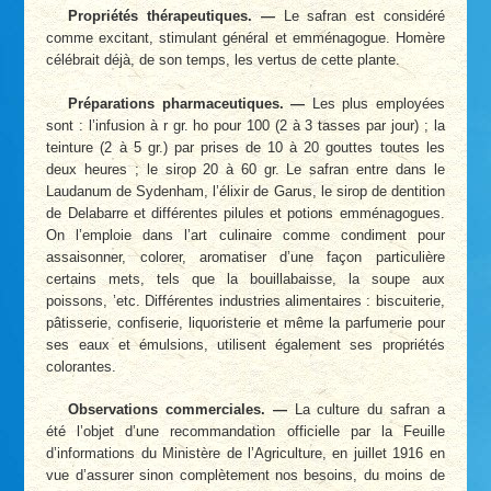
Propriétés thérapeutiques. —
Le safran est considéré
comme excitant, stimulant général et emménagogue. Homère
célébrait déjà, de son temps, les vertus de cette plante.
Préparations pharmaceutiques. —
Les plus employées
sont : l’infusion à r gr. ho pour 100 (2 à 3 tasses par jour) ; la
teinture (2 à 5 gr.) par prises de 10 à 20 gouttes toutes les
deux heures ; le sirop 20 à 60 gr. Le safran entre dans le
Laudanum de Sydenham, l’élixir de Garus, le sirop de dentition
de Delabarre et différentes pilules et potions emménagogues.
On l’emploie dans l’art culinaire comme condiment pour
assaisonner, colorer, aromatiser d’une façon particulière
certains mets, tels que la bouillabaisse, la soupe aux
poissons, ’etc. Différentes industries alimentaires : biscuiterie,
pâtisserie, confiserie, liquoristerie et même la parfumerie pour
ses eaux et émulsions, utilisent également ses propriétés
colorantes.
Observations commerciales. —
La culture du safran a
été l’objet d’une recommandation officielle par la Feuille
d’informations du Ministère de l’Agriculture, en juillet 1916 en
vue d’assurer sinon complètement nos besoins, du moins de