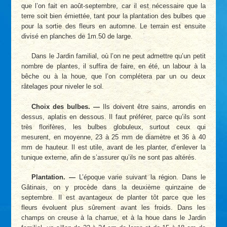
que l’on fait en août-septembre, car il est nécessaire que la
terre soit bien émiettée, tant pour la plantation des bulbes que
pour la sortie des fleurs en automne. Le terrain est ensuite
divisé en planches de 1m.50 de large.
Dans le Jardin familial, où l’on ne peut admettre qu’un petit
nombre de plantes, il suffira de faire, en été, un labour à la
bêche ou à la houe, que l’on complétera par un ou deux
râtelages pour niveler le sol.
Choix des bulbes. —
Ils doivent être sains, arrondis en
dessus, aplatis en dessous. Il faut préférer, parce qu’ils sont
très florifères, les bulbes globuleux, surtout ceux qui
mesurent, en moyenne, 23 à 25 mm de diamètre et 36 à 40
mm de hauteur. Il est utile, avant de les planter, d’enlever la
tunique externe, afin de s’assurer qu’ils ne sont pas altérés.
Plantation. —
L’époque varie suivant la région. Dans le
Gâtinais, on y procède dans la deuxième quinzaine de
septembre. Il est avantageux de planter tôt parce que les
fleurs évoluent plus sûrement avant les froids. Dans les
champs on creuse à la charrue, et à la houe dans le Jardin