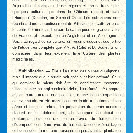
Aujourd’hui, il a disparu de ces régions et l’on ne trouve plus
quelques cultures que dans le Gâtinais (Loiret) et dans
l’Hurepoix (Dourdan, en Seine-et-Oise). Les safranières sont
réparties dans l’arrondissement de Pithiviers, et cette ville est
le centre commercial d’où part le safran pour les grandes villes
de France, et l’exportation en Angleterre et en Allemagne. -
Voici, au regard de sa culture, un résumé succinct que je tire
de l’étude très complète que MM. A. Rolet et D. Bouret lui ont
consacrée dans leur excellent livre Culture des plantes
médicinales.
Multiplication. —
Elle a lieu avec des bulbes ou oignons,
mais il importe que le terrain soit spécial et bien préparé. Celui
qui convient le mieux doit être de consistance moyenne,
silico-calcaire ou argilo-calcaire riche, bien fumé, très propre,
et, en outre, autant que possible, à une bonne exposition
assez chaude en été mais non trop froide à l’automne, bien
aérée et loin des arbres. La préparation du terrain consiste
d’abord en un défoncement, de l’automne au début du
printemps, puis en une fumure avec du fumier bien
décomposé ou même avec du terreau. Une deuxième façon
est donnée en mai et une troisième un peu avant la plantation