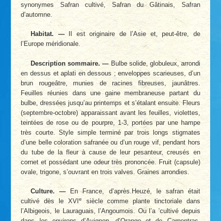
synonymes Safran cultivé, Safran du Gâtinais, Safran
d’automne.
Habitat. —
Il est originaire de l’Asie et, peut-être, de
l’Europe méridionale.
Description sommaire. —
Bulbe solide, globuleux, arrondi
en dessus et aplati en dessous ; enveloppes scarieuses, d’un
brun rougeâtre, munies de racines fibreuses, jaunâtres.
Feuilles réunies dans une gaine membraneuse partant du
bulbe, dressées jusqu’au printemps et s’étalant ensuite. Fleurs
(septembre-octobre) apparaissant avant les feuilles, violettes,
teintées de rose ou de pourpre, 1-3, portées par une hampe
très courte. Style simple terminé par trois longs stigmates
d’une belle coloration safranée ou d’un rouge vif, pendant hors
du tube de la fleur à cause de leur pesanteur, creusés en
cornet et possédant une odeur très prononcée. Fruit (capsule)
ovale, trigone, s’ouvrant en trois valves. Graines arrondies.
Culture. —
En France, d’après.Heuzé, le safran était
e
cultivé dès le XVI
siècle comme plante tinctoriale dans
l’Albigeois, le Lauraguais, l’Angoumois. Ou l’a ’cultivé depuis
dans les environs d’Avignon, d’Orange et de Carpentras.