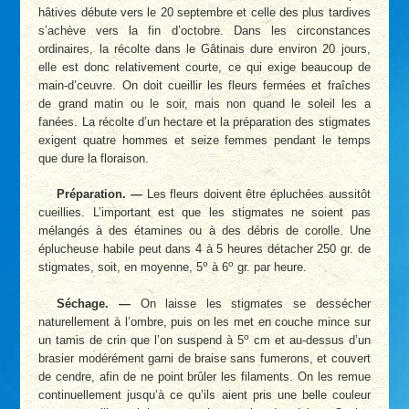
hâtives débute vers le 20 septembre et celle des plus tardives
s’achève vers la fin d’octobre. Dans les circonstances
ordinaires, la récolte dans le Gâtinais dure environ 20 jours,
elle est donc relativement courte, ce qui exige beaucoup de
main-d’ceuvre. On doit cueillir les fleurs fermées et fraîches
de grand matin ou le soir, mais non quand le soleil les a
fanées. La récolte d’un hectare et la préparation des stigmates
exigent quatre hommes et seize femmes pendant le temps
que dure la floraison.
Préparation. —
Les fleurs doivent être épluchées aussitôt
cueillies. L’important est que les stigmates ne soient pas
mélangés à des étamines ou à des débris de corolle. Une
éplucheuse habile peut dans 4 à 5 heures détacher 250 gr. de
o
o
stigmates, soit, en moyenne, 5
à 6
gr. par heure.
Séchage. —
On laisse les stigmates se dessécher
naturellement à l’ombre, puis on les met en couche mince sur
o
un tamis de crin que l’on suspend à 5
cm et au-dessus d’un
brasier modérément garni de braise sans fumerons, et couvert
de cendre, afin de ne point brûler les filaments. On les remue
continuellement jusqu’à ce qu’ils aient pris une belle couleur