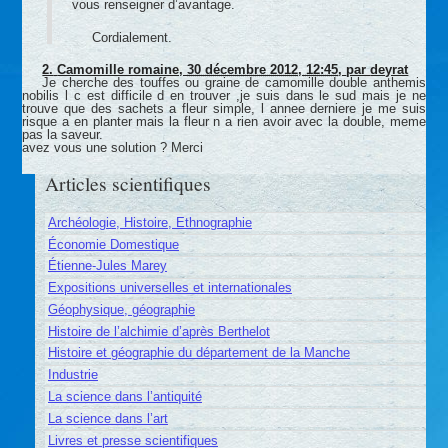
vous renseigner d’avantage.
Cordialement.
2.
Camomille romaine,
30 décembre 2012, 12:45
,
par
deyrat
Je cherche des touffes ou graine de camomille double anthemis
nobilis l c est difficile d en trouver ,je suis dans le sud mais je ne
trouve que des sachets a fleur simple, l annee derniere je me suis
risque a en planter mais la fleur n a rien avoir avec la double, meme
pas la saveur.
avez vous une solution ? Merci
Articles scientifiques
Archéologie, Histoire, Ethnographie
Économie Domestique
Étienne-Jules Marey
Expositions universelles et internationales
Géophysique, géographie
Histoire de l’alchimie d’après Berthelot
Histoire et géographie du département de la Manche
Industrie
La science dans l’antiquité
La science dans l’art
Livres et presse scientifiques