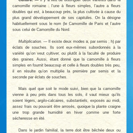
camomille romaine : l’une à fleurs simples, l’autre a fleurs
doubles qui est, à beaucoup près, la plus cultivée à cause du
plus grand développement de ses capitules. On la désigne
habituellement sous le nom (le Camomille de Paris et l’autre
sous celui de Camomille du Nord.
Multiplication. —
Il existe deux modes a, par semis ; h) par
éclats de souches. Ils sont eux-mêmes subordonnés à la
variété qu’on veut cultiver, ou plutôt à la faculté de produire
des graines. Aussi, étant donné que la camomille à fleurs
simples en fournit beaucoup et celle à fleurs doubles très peu,
il en résulte qu’on multiplie la première par semis et la
seconde par éclats de souches.
Mais quel que soit le mode suivi, bien que la camomille
vienne à peu prés dans tous les sols, il vaut mieux qu’ils
soient légers, argilo-calcaires, substantiels, exposés au midi,
assez frais ou pouvant être arrosés, quoique la plante craigne
une trop grande humidité en hiver comme une forte
sécheresse en été.
Dans le jardin familial, la terre doit être bêchée deux ou