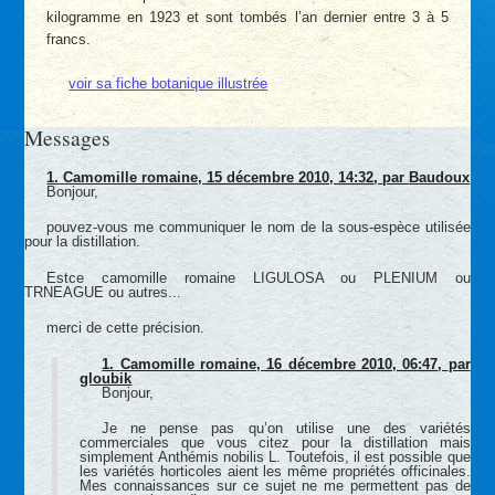
kilogramme en 1923 et sont tombés l’an dernier entre 3 à 5
francs.
voir sa fiche botanique illustrée
Messages
1.
Camomille romaine,
15 décembre 2010, 14:32
,
par
Baudoux
Bonjour,
pouvez-vous me communiquer le nom de la sous-espèce utilisée
pour la distillation.
Estce camomille romaine LIGULOSA ou PLENIUM ou
TRNEAGUE ou autres...
merci de cette précision.
1.
Camomille romaine,
16 décembre 2010, 06:47
,
par
gloubik
Bonjour,
Je ne pense pas qu’on utilise une des variétés
commerciales que vous citez pour la distillation mais
simplement Anthémis nobilis L. Toutefois, il est possible que
les variétés horticoles aient les même propriétés officinales.
Mes connaissances sur ce sujet ne me permettent pas de