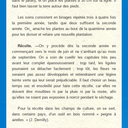
dans le jardin), et on place les plantes à 30 cm sur la ligne. Il
faut bien tasser la terre autour des pieds.
Les soins consistent en binages répétés trois à quatre fois
la première année, tandis que deux suffisent la seconde
année. On_ arrache les plantes au bout de la quatrième année
pour les diviser et refaire une nouvelle plantation.
Récolte. —
On y procède dès la seconde année en
commençant vers le mois de juin et ne s’arrêtant qu’au mois
de septembre. On a soin de cueillir les capitules très peu
avant leur complet épanouissement : trop tard, les ligules
pourraient se détacher facilement ; trop tôt, les fleurs ne
seraient pas assez développées et retiendraient une légère
teinte verte qui leur serait préjudiciable. Il faut choisir un beau
temps sec et ensoleillé pour faire cette récolte, car elles ne
doivent être mouillées ni par la pluie ni par la rosée, afin
qu’elles ne soient pas exposées à noircir pendant le séchage.
Pour la récolte dans les champs de culture, on se sert,
dans certains pays, d’un outil en bois nommé « peigne à
airelles. » (J. Demilly).