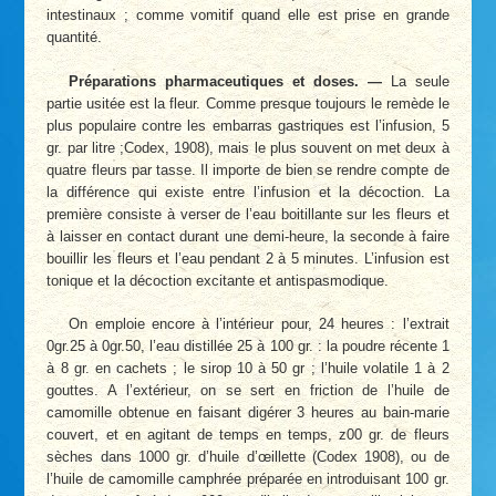
intestinaux ; comme vomitif quand elle est prise en grande
quantité.
Préparations pharmaceutiques et doses. —
La seule
partie usitée est la fleur. Comme presque toujours le remède le
plus populaire contre les embarras gastriques est l’infusion, 5
gr. par litre ;Codex, 1908), mais le plus souvent on met deux à
quatre fleurs par tasse. Il importe de bien se rendre compte de
la différence qui existe entre l’infusion et la décoction. La
première consiste à verser de l’eau boitillante sur les fleurs et
à laisser en contact durant une demi-heure, la seconde à faire
bouillir les fleurs et l’eau pendant 2 à 5 minutes. L’infusion est
tonique et la décoction excitante et antispasmodique.
On emploie encore à l’intérieur pour, 24 heures : l’extrait
0gr.25 à 0gr.50, l’eau distillée 25 à 100 gr. : la poudre récente 1
à 8 gr. en cachets ; le sirop 10 à 50 gr ; l’huile volatile 1 à 2
gouttes. A l’extérieur, on se sert en friction de l’huile de
camomille obtenue en faisant digérer 3 heures au bain-marie
couvert, et en agitant de temps en temps, z00 gr. de fleurs
sèches dans 1000 gr. d’huile d’œillette (Codex 1908), ou de
l’huile de camomille camphrée préparée en introduisant 100 gr.