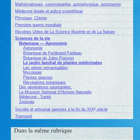
Mathématiques, cosmographie, astrophysique, astronomie
Médecine légale et police scientifique
Physique, Chimie
Première guerre mondiale
Recettes Utiles de La Science Illustrée et de La Nature
Sciences de la vie
Botanique — Agronomie
Agronomie
Botanique de Ferdinand Faideau
Botanique de Jules Poisson
Le jardin familial de plantes médicinales
Les arbres remarquables
Mycologie
Plantes grasses
Récréations botaniques
Des générations spontanées.
Le Muséum National d’Histoire Naturelle
Médecine - Santé
Zoologie
e
Société et artisanat japonais à la fin du XIX
siècle
Transport
Dans la même rubrique