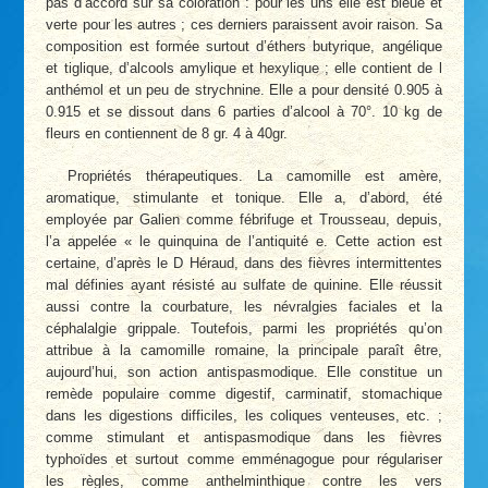
pas d’accord sur sa coloration : pour les uns elle est bleue et
verte pour les autres ; ces derniers paraissent avoir raison. Sa
composition est formée surtout d’éthers butyrique, angélique
et tiglique, d’alcools amylique et hexylique ; elle contient de l
anthémol et un peu de strychnine. Elle a pour densité 0.905 à
0.915 et se dissout dans 6 parties d’alcool à 70°. 10 kg de
fleurs en contiennent de 8 gr. 4 à 40gr.
Propriétés thérapeutiques. La camomille est amère,
aromatique, stimulante et tonique. Elle a, d’abord, été
employée par Galien comme fébrifuge et Trousseau, depuis,
l’a appelée « le quinquina de l’antiquité e. Cette action est
certaine, d’après le D Héraud, dans des fièvres intermittentes
mal définies ayant résisté au sulfate de quinine. Elle réussit
aussi contre la courbature, les névralgies faciales et la
céphalalgie grippale. Toutefois, parmi les propriétés qu’on
attribue à la camomille romaine, la principale paraît être,
aujourd’hui, son action antispasmodique. Elle constitue un
remède populaire comme digestif, carminatif, stomachique
dans les digestions difficiles, les coliques venteuses, etc. ;
comme stimulant et antispasmodique dans les fièvres
typhoïdes et surtout comme emménagogue pour régulariser
les règles, comme anthelminthique contre les vers