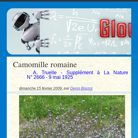
Camomille romaine
A. Truelle - Supplément à La Nature
N° 2666 - 9 mai 1925
dimanche 15 février 2009
,
par
Denis Blaizot