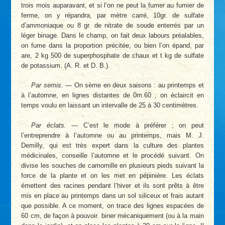
trois mois auparavant, et si l’on ne peut la fumer au fumier de
ferme, on y répandra, par mètre carré, 10gr. de sulfate
d’ammoniaque ou 8 gr. de nitrate de soude enterrés par un
léger binage. Dans le champ, on fait deux labours préalables,
on fume dans la proportion précitée, ou bien l’on épand, par
are, 2 kg 500 de superphosphate de chaux et t kg de sulfate
de potassium. (A. R. et D. B.).
Par semis. —
On sème en deux saisons : au printemps et
à l’automne, en lignes distantes de 0m.60 ; on éclaircit en
temps voulu en laissant un intervalle de 25 à 30 centimètres.
Par éclats. —
C’est le mode à préférer ; on peut
l’entreprendre à l’automne ou au printemps, mais M. J.
Demilly, qui est très expert dans la culture des plantes
médicinales, conseille l’automne et le procédé suivant. On
divise les souches de camomille en plusieurs pieds suivant la
force de la plante et on les met en pépinière. Les éclats
émettent des racines pendant l’hiver et ils sont prêts à être
mis en place au printemps dans un sol siliceux et frais autant
que possible. A ce moment, on trace des lignes espacées de
60 cm, de façon à pouvoir. biner mécaniquement (ou à la main