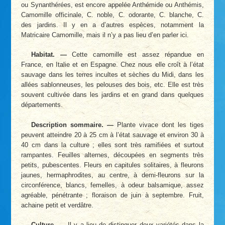
ou Synanthérées, est encore appelée Anthémide ou Anthémis,
Camomille officinale, C. noble, C. odorante, C. blanche, C.
des jardins. Il y en a d’autres espèces, notamment la
Matricaire Camomille, mais il n’y a pas lieu d’en parler ici.
Habitat. —
Cette camomille est assez répandue en
France, en Italie et en Espagne. Chez nous elle croît à l’état
sauvage dans les terres incultes et sèches du Midi, dans les
allées sablonneuses, les pelouses des bois, etc. Elle est très
souvent cultivée dans les jardins et en grand dans quelques
départements.
Description sommaire. —
Plante vivace dont les tiges
peuvent atteindre 20 à 25 cm à l’état sauvage et environ 30 à
40 cm dans la culture ; elles sont très ramifiées et surtout
rampantes. Feuilles alternes, découpées en segments très
petits, pubescentes. Fleurs en capitules solitaires, à fleurons
jaunes, hermaphrodites, au centre, à demi-fleurons sur la
circonférence, blancs, femelles, à odeur balsamique, assez
agréable, pénétrante ; floraison de juin à septembre. Fruit,
achaine petit et verdâtre.
Culture. —
Il y a lieu de distinguer deux variétés dans la