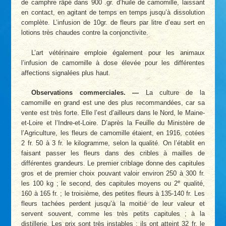
de camphre râpé dans 900 .gr. d’huile de camomille, laissant
en contact, en agitant de temps en temps jusqu’à dissolution
complète. L’infusion de 10gr. de fleurs par litre d’eau sert en
lotions très chaudes contre la conjonctivite.
L’art vétérinaire emploie également pour les animaux
l’infusion de camomille à dose élevée pour les différentes
affections signalées plus haut.
Observations commerciales. —
La culture de la
camomille en grand est une des plus recommandées, car sa
vente est très forte. Elle l’est d’ailleurs dans le Nord, le Maine-
et-Loire et l’Indre-et-Loire. D’après la Feuille du Ministère de
l’Agriculture, les fleurs de camomille étaient, en 1916, cotées
2 fr. 50 à 3 fr. le kilogramme, selon la qualité. On l’établit en
faisant passer les fleurs dans des cribles à mailles de
différentes grandeurs. Le premier criblage donne des capitules
gros et de premier choix pouvant valoir environ 250 à 300 fr.
e
les 100 kg ; le second, des capitules moyens ou 2
qualité,
160 à 165 fr. ; le troisième, des petites fleurs à 135-140 fr. Les
fleurs tachées perdent jusqu’à la moitié de leur valeur et
servent souvent, comme les très petits capitules ; à la
distillerie. Les prix sont très instables : ils ont atteint 32 fr. le