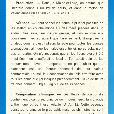
Production. —
Dans le Maine-et-Loire, on estime que
l’hectare donne 1200 kg de fleurs, et dans la région de
Valenciennes 800 à 900 kg. (A.R. et D.B.).
Séchage. —
ll faut sécher les fleurs le plus tôt possible en
les étalant en couche mince sur des toiles placées dans un
endroit très aéré, séchoir ou grenier, et non exposé aux
poussières ; éviter, autant que faire se peut, d’employer la
chaleur, comme c’est Tailleurs la règle pour toutes les plantes
aromatiques, afin que les huiles essentielles ne se volatilisent
pas en partie. On n’y recourrait que si les fleurs avaient été
mouillées ; on chaufferait le local et l’on aurait soin de les
remuer très souvent. Il importe de ne pas oublier que la
blancheur est un facteur essentiel de leur valeur
commerciale ; aussi, leur conservation doit-elle être faite avec
tous les soins que j’ai indiqués précédemment. 10 kg de fleurs
fraîches donnent 2 kg à 3 kg 500 de fleurs sèches.
Composition chimique. —
Les fleurs de camomille
contiennent : camphre, principe gommo-résineux, tanin, acide
anthémique et de l’huile volatile (D’ A. H.). Cette essence
constitue le principe le plus actif, mais les chimistes ne sont