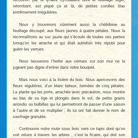
retombant, est piqué çà et là, de petites corolles lilas
extrêmement irrégulières.
Nous y trouverons sûrement aussi la chélidoine au
feuillage découpé, aux fleurs jaunes à quatre pétales. Nous la
reconnaîtrons au suc jaune qui s’écoule de toutes ses parties
lorsqu’on les arrache et qui était autrefois très réputé pour
guérir les verrues.
Nous laisserons l’herbe aux verrues sur son mur ne la
jugeant pas digne d’entrer dans notre bouquet.
Mais nous voici à la lisière du bois. Nous apercevons des
fleurs régulières, d’un blanc laiteux, formées de cinq pétales.
La plante qui les porte, arrachée avec précaution, nous montre
au bas de sa tige et plongés dans le sol, de petits grains
arrondis ou bulbilles qui lui permettront de passer d’une saison
à l’autre et de se multiplier ; ils lui ont fait donner le nom de
saxifrage granulée.
Continuons notre route sous bois vers ce tapis doré qu’on
voit reluire à travers les arbres ; c’est la ficaire, qui doit son