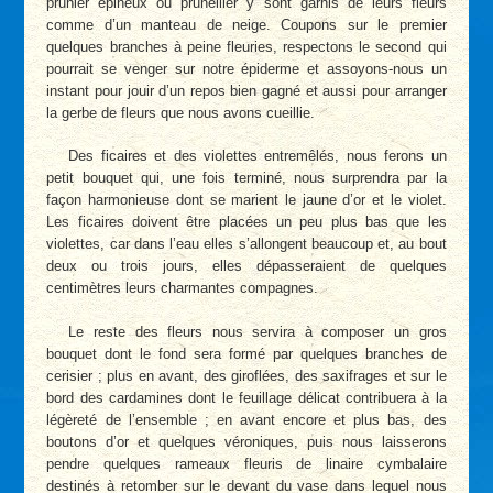
prunier épineux ou prunellier y sont garnis de leurs fleurs
comme d’un manteau de neige. Coupons sur le premier
quelques branches à peine fleuries, respectons le second qui
pourrait se venger sur notre épiderme et assoyons-nous un
instant pour jouir d’un repos bien gagné et aussi pour arranger
la gerbe de fleurs que nous avons cueillie.
Des ficaires et des violettes entremêlés, nous ferons un
petit bouquet qui, une fois terminé, nous surprendra par la
façon harmonieuse dont se marient le jaune d’or et le violet.
Les ficaires doivent être placées un peu plus bas que les
violettes, car dans l’eau elles s’allongent beaucoup et, au bout
deux ou trois jours, elles dépasseraient de quelques
centimètres leurs charmantes compagnes.
Le reste des fleurs nous servira à composer un gros
bouquet dont le fond sera formé par quelques branches de
cerisier ; plus en avant, des giroflées, des saxifrages et sur le
bord des cardamines dont le feuillage délicat contribuera à la
légèreté de l’ensemble ; en avant encore et plus bas, des
boutons d’or et quelques véroniques, puis nous laisserons
pendre quelques rameaux fleuris de linaire cymbalaire
destinés à retomber sur le devant du vase dans lequel nous