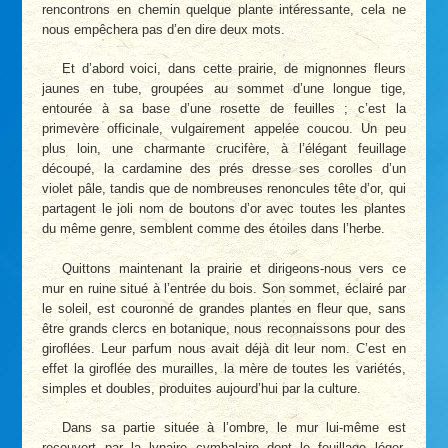
rencontrons en chemin quelque plante intéressante, cela ne
nous empêchera pas d’en dire deux mots.
Et d’abord voici, dans cette prairie, de mignonnes fleurs
jaunes en tube, groupées au sommet d’une longue tige,
entourée à sa base d’une rosette de feuilles ; c’est la
primevère officinale, vulgairement appelée coucou. Un peu
plus loin, une charmante crucifère, à l’élégant feuillage
découpé, la cardamine des prés dresse ses corolles d’un
violet pâle, tandis que de nombreuses renoncules tête d’or, qui
partagent le joli nom de boutons d’or avec toutes les plantes
du même genre, semblent comme des étoiles dans l’herbe.
Quittons maintenant la prairie et dirigeons-nous vers ce
mur en ruine situé à l’entrée du bois. Son sommet, éclairé par
le soleil, est couronné de grandes plantes en fleur que, sans
être grands clercs en botanique, nous reconnaissons pour des
giroflées. Leur parfum nous avait déjà dit leur nom. C’est en
effet la giroflée des murailles, la mère de toutes les variétés,
simples et doubles, produites aujourd’hui par la culture.
Dans sa partie située à l’ombre, le mur lui-même est
recouvert par la lynaire cymbalaire dont le feuillage léger,