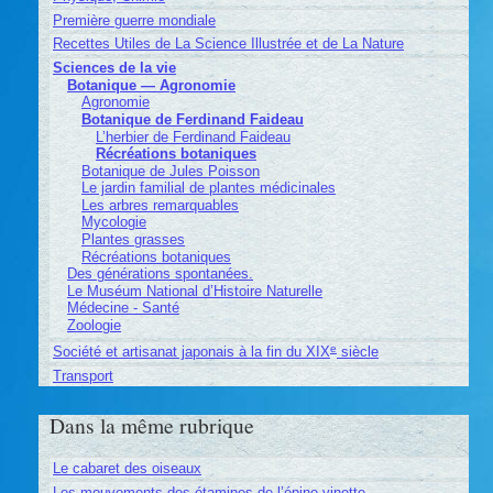
Première guerre mondiale
Recettes Utiles de La Science Illustrée et de La Nature
Sciences de la vie
Botanique — Agronomie
Agronomie
Botanique de Ferdinand Faideau
L’herbier de Ferdinand Faideau
Récréations botaniques
Botanique de Jules Poisson
Le jardin familial de plantes médicinales
Les arbres remarquables
Mycologie
Plantes grasses
Récréations botaniques
Des générations spontanées.
Le Muséum National d’Histoire Naturelle
Médecine - Santé
Zoologie
e
Société et artisanat japonais à la fin du XIX
siècle
Transport
Dans la même rubrique
Le cabaret des oiseaux
Les mouvements des étamines de l’épine-vinette