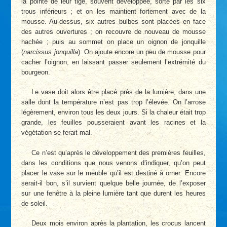
la pointe de leur tige, souvent développée, sorte par les six
trous inférieurs ; et on les maintient fortement avec de la
mousse. Au-dessus, six autres bulbes sont placées en face
des autres ouvertures ; on recouvre de nouveau de mousse
hachée ; puis au sommet on place un oignon de jonquille
(
narcissus jonquilla
). On ajoute encore un peu de mousse pour
cacher l’oignon, en laissant passer seulement l’extrémité du
bourgeon.
Le vase doit alors être placé près de la lumière, dans une
salle dont la température n’est pas trop l’élevée. On l’arrose
légèrement, environ tous les deux jours. Si la chaleur était trop
grande, les feuilles pousseraient avant les racines et la
végétation se ferait mal.
Ce n’est qu’après le développement des premières feuilles,
dans les conditions que nous venons d’indiquer, qu’on peut
placer le vase sur le meuble qu’il est destiné à orner. Encore
serait-il bon, s’il survient quelque belle journée, de l’exposer
sur une fenêtre à la pleine lumière tant que durent les heures
de soleil.
Deux mois environ après la plantation, les crocus lancent