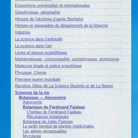
Expositions universelles et internationales
Géophysique, géographie
Histoire de l’alchimie d’après Berthelot
Histoire et géographie du département de la Manche
Industrie
La science dans l’antiquité
La science dans l’art
Livres et presse scientifiques
Mathématiques, cosmographie, astrophysique, astronomie
Médecine légale et police scientifique
Physique, Chimie
Première guerre mondiale
Recettes Utiles de La Science Illustrée et de La Nature
Sciences de la vie
Botanique — Agronomie
Agronomie
Botanique de Ferdinand Faideau
L’herbier de Ferdinand Faideau
Récréations botaniques
Botanique de Jules Poisson
Le jardin familial de plantes médicinales
Les arbres remarquables
Mycologie