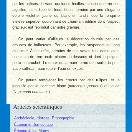
par les orifices du vase quelques feuilles minces comme des
aiguilles, et le tube de leurs fleurs terminé par une élégante
corolle violette, jaune ou blanche, tandis que la jonquille
s’élève superbe, couronnant ce charmant édifice dont l’aspect
gracieux est reproduit par notre gravure.
On peut varier d’ailleurs la décoration fournie par ces
groupes de bulbeuses. Par exemple, les suspendre au long
d’un mur. À cet effet, certains de ces vases font corps avec
une main de terre cuite placée au-dessous et dont le poignet
porte un crochet. Le creux de la main forme une sorte de petit
vase suffisant pour retenir l’eau en excès.
On pourra remplacer les crocus par des tulipes, et la
jonquille par le narcisse blanc (
narcissus pœticus
) ou jaune
(N.
pseudo-narcissus
).
Articles scientifiques
Archéologie, Histoire, Ethnographie
Économie Domestique
Étienne-Jules Marey