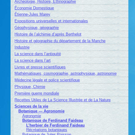
Archéologie, Histoire, Ethnographie
Économie Domestique
Étienne-Jules Marey
Expositions universelles et internationales
Géophysique, géographie
Histoire de l’alchimie d’après Berthelot
Histoire et géographie du département de la Manche
Industrie
La science dans l’antiquité
La science dans l’art
Livres et presse scientifiques
Mathématiques, cosmographie, astrophysique, astronomie
Médecine légale et police scientifique
Physique, Chimie
Première guerre mondiale
Recettes Utiles de La Science Illustrée et de La Nature
Sciences de la vie
Botanique — Agronomie
Agronomie
Botanique de Ferdinand Faideau
L’herbier de Ferdinand Faideau
Récréations botaniques
Botanique de Jules Poisson