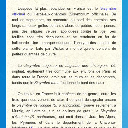
L’espèce la plus répandue en France est le
Sisymbre
officinal
ou Herbe-aux-chantres (Sisymbrium officinale). De
mai en septembre, on rencontre au bord des chemins ses
longs rameaux grêles portant d’abord de petites fleurs jaunes,
puis des siliques velues, appliquées contre la tige. Ses
feuilles sont très découpées et se terminent en fer de
hallebarde. Une remarque curieuse : l’analyse des cendres de
cette plante, faite par Wicke, a montré qu’elle contient de
petites quantités de cuivre.
Le
Sisymbre sagesse
ou
sagesse des chirurgiens
(S.
sophia), également très commune aux environs de Paris et
dans toute la France, croît sur les murs et les décombres,
tandis que le
Sisymbre Irio
affectionne le bord des eaux.
On trouve en France huit espèces de ce genre ; outre les
trois que nous venons de citer, il convient de signaler encore
le
Sisymbre de Hongrie (S. p annonicum)
, trouvé seulement à
Mutzig, en Lorraine, sur les collines de grès ; le
Sisymbre
d’Autriche (S. austriacum)
, qui croit dans le Jura, les Alpes,
les Pyrénées et dans le département de la Charente-