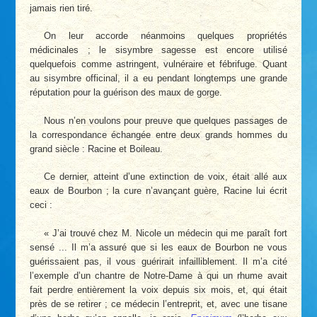
jamais rien tiré.
On leur accorde néanmoins quelques propriétés
médicinales ; le sisymbre sagesse est encore utilisé
quelquefois comme astringent, vulnéraire et fébrifuge. Quant
au sisymbre officinal, il a eu pendant longtemps une grande
réputation pour la guérison des maux de gorge.
Nous n’en voulons pour preuve que quelques passages de
la correspondance échangée entre deux grands hommes du
grand siècle : Racine et Boileau.
Ce dernier, atteint d’une extinction de voix, était allé aux
eaux de Bourbon ; la cure n’avançant guère, Racine lui écrit
ceci :
« J’ai trouvé chez M. Nicole un médecin qui me paraît fort
sensé ... Il m’a assuré que si les eaux de Bourbon ne vous
guérissaient pas, il vous guérirait infailliblement. Il m’a cité
l’exemple d’un chantre de Notre-Dame à qui un rhume avait
fait perdre entièrement la voix depuis six mois, et, qui était
près de se retirer ; ce médecin l’entreprit, et, avec une tisane