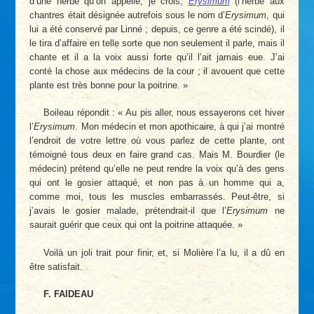
d’une herbe qu’on appelle, je crois,
Erysimum
(l’herbe aux
chantres était désignée autrefois sous le nom d’
Erysimum
, qui
lui a été conservé par Linné ; depuis, ce genre a été scindé), il
le tira d’affaire en telle sorte que non seulement il parle, mais il
chante et il a la voix aussi forte qu’il l’ait jamais eue. J’ai
conté la chose aux médecins de la cour ; il avouent que cette
plante est très bonne pour la poitrine. »
Boileau répondit : « Au pis aller, nous essayerons cet hiver
l’
Erysimum
. Mon médecin et mon apothicaire, à qui j’ai montré
l’endroit de votre lettre où vous parlez de cette plante, ont
témoigné tous deux en faire grand cas. Mais M. Bourdier (le
médecin) prétend qu’elle ne peut rendre la voix qu’à des gens
qui ont le gosier attaqué, et non pas à un homme qui a,
comme moi, tous les muscles embarrassés. Peut-être, si
j’avais le gosier malade, prétendrait-il que l’
Erysimum
ne
saurait guérir que ceux qui ont la poitrine attaquée. »
Voilà un joli trait pour finir, et, si Molière l’a lu, il a dû en
être satisfait.
F. FAIDEAU