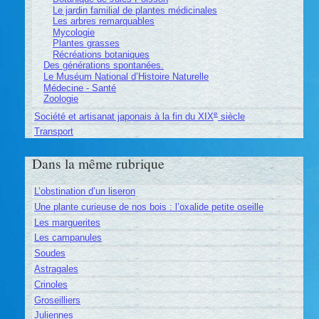
Le jardin familial de plantes médicinales
Les arbres remarquables
Mycologie
Plantes grasses
Récréations botaniques
Des générations spontanées.
Le Muséum National d’Histoire Naturelle
Médecine - Santé
Zoologie
e
Société et artisanat japonais à la fin du XIX
siècle
Transport
Dans la même rubrique
L’obstination d’un liseron
Une plante curieuse de nos bois : l’oxalide petite oseille
Les marguerites
Les campanules
Soudes
Astragales
Crinoles
Groseilliers
Juliennes