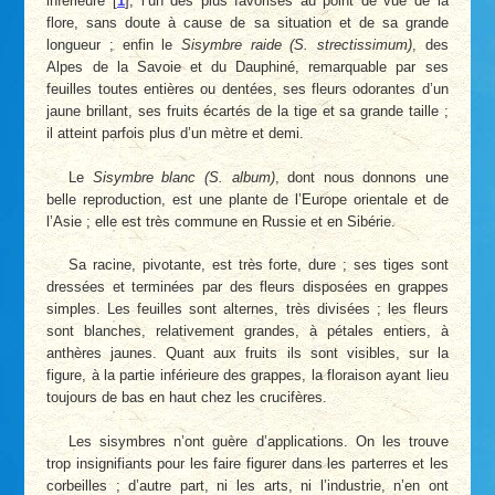
inférieure
[
1
]
, l’un des plus favorisés au point de vue de la
flore, sans doute à cause de sa situation et de sa grande
longueur ; enfin le
Sisymbre raide (S. strectissimum)
, des
Alpes de la Savoie et du Dauphiné, remarquable par ses
feuilles toutes entières ou dentées, ses fleurs odorantes d’un
jaune brillant, ses fruits écartés de la tige et sa grande taille ;
il atteint parfois plus d’un mètre et demi.
Le
Sisymbre blanc (S. album)
, dont nous donnons une
belle reproduction, est une plante de l’Europe orientale et de
l’Asie ; elle est très commune en Russie et en Sibérie.
Sa racine, pivotante, est très forte, dure ; ses tiges sont
dressées et terminées par des fleurs disposées en grappes
simples. Les feuilles sont alternes, très divisées ; les fleurs
sont blanches, relativement grandes, à pétales entiers, à
anthères jaunes. Quant aux fruits ils sont visibles, sur la
figure, à la partie inférieure des grappes, la floraison ayant lieu
toujours de bas en haut chez les crucifères.
Les sisymbres n’ont guère d’applications. On les trouve
trop insignifiants pour les faire figurer dans les parterres et les
corbeilles ; d’autre part, ni les arts, ni l’industrie, n’en ont