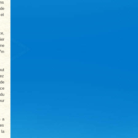
ons
ude
 et
ce,
ier
une
07m
out
sez
 de
ce
 du
eur
n a
res
 la