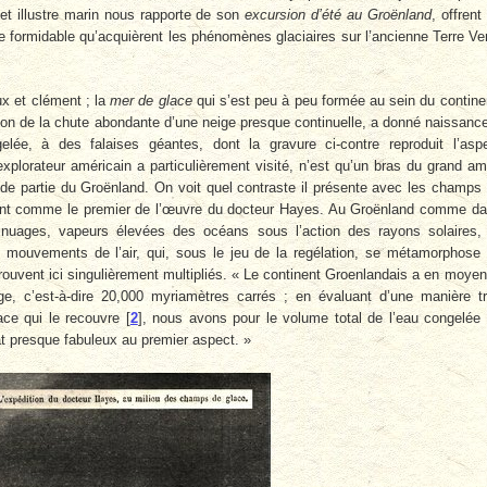
et illustre marin nous rapporte de son
excursion d’été au Groënland
, offrent
ce formidable qu’acquièrent les phénomènes glaciaires sur l’ancienne Terre Ve
ux et clément ; la
mer de glace
qui s’est peu à peu formée au sein du contine
tion de la chute abondante d’une neige presque continuelle, a donné naissanc
ée, à des falaises géantes, dont la gravure ci-contre reproduit l’asp
explorateur américain a particulièrement visité, n’est qu’un bras du grand a
ande partie du Groënland. On voit quel contraste il présente avec les champs
nant comme le premier de l’œuvre du docteur Hayes. Au Groënland comme d
 nuages, vapeurs élevées des océans sous l’action des rayons solaires,
es mouvements de l’air, qui, sous le jeu de la regélation, se métamorphose
ouvent ici singulièrement multipliés. « Le continent Groenlandais a en moye
e, c’est-à-dire 20,000 myriamètres carrés ; en évaluant d’une manière t
ce qui le recouvre
[
2
]
, nous avons pour le volume total de l’eau congelée
tat presque fabuleux au premier aspect. »