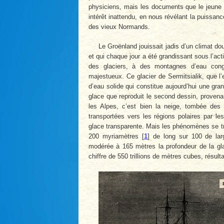
physiciens, mais les documents que le jeune 
intérêt inattendu, en nous révélant la puissan
des vieux Normands.
Le Groënland jouissait jadis d’un climat do
et qui chaque jour a été grandissant sous l’ac
des glaciers, à des montagnes d’eau congel
majestueux. Ce glacier de Sermitsialik, que l’
d’eau solide qui constitue aujourd’hui une gr
glace que reproduit le second dessin, prove
les Alpes, c’est bien la neige, tombée des
transportées vers les régions polaires par l
glace transparente. Mais les phénomènes se tr
200 myriamètres
[
1
]
de long sur 100 de larg
modérée à 165 mètres la profondeur de la gla
chiffre de 550 trillions de mètres cubes, résul