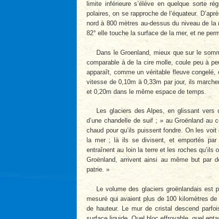
limite inférieure s’élève en quelque sorte r
polaires, on se rapproche de l’équateur. D’aprè
nord à 800 mètres au-dessus du niveau de la m
82° elle touche la surface de la mer, et ne pe
Dans le Groenland, mieux que sur le sommet
comparable à de la cire molle, coule peu à pe
apparaît, comme un véritable fleuve congelé, 
vitesse de 0,10m à 0,33m par jour, ils marche
et 0,20m dans le même espace de temps.
Les glaciers des Alpes, en glissant vers 
d’une chandelle de suif ; » au Groënland au c
chaud pour qu’ils puissent fondre. On les voi
la mer ; là ils se divisent, et emportés par
entraînent au loin la terre et les roches qu’
Groënland, arrivent ainsi au même but par d
patrie. »
Le volume des glaciers groënlandais est p
mesuré qui avaient plus de 100 kilomètres de 
de hauteur. Le mur de cristal descend parfoi
surface liquide. Quel bloc effroyable, quel ent