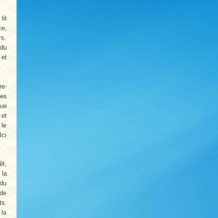
lit
ce,
rs.
 du
 et
re-
les
que
 et
 le
Ici
êt,
 la
 du
 de
ts.
 la