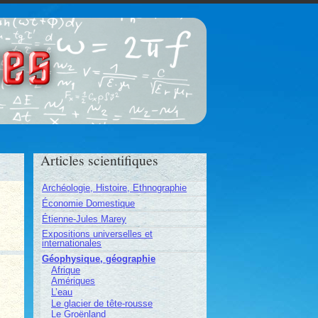
ces
Articles scientifiques
Archéologie, Histoire, Ethnographie
Économie Domestique
Étienne-Jules Marey
Expositions universelles et
internationales
Géophysique, géographie
Afrique
Amériques
L’eau
Le glacier de tête-rousse
Le Groënland