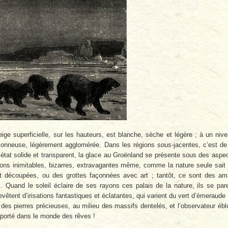
e superficielle, sur les hauteurs, est blanche, sèche et légère ; à un niv
loconneuse, légèrement agglomérée. Dans les régions sous-jacentes, c’est de
A l’état solide et transparent, la glace au Groënland se présente sous des aspe
ions inimitables, bizarres, extravagantes même, comme la nature seule sait
nt découpées, ou des grottes façonnées avec art ; tantôt, ce sont des a
. Quand le soleil éclaire de ses rayons ces palais de la nature, ils se par
vêtent d’irisations fantastiques et éclatantes, qui varient du vert d’émeraude
 des pierres précieuses, au milieu des massifs dentelés, et l’observateur ébl
sporté dans le monde des rêves !