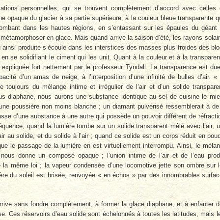
ations personnelles, qui se trouvent complètement d’accord avec celles
e opaque du glacier à sa partie supérieure, à la couleur bleue transparente qu
 tombant dans les hautes régions, en s’entassant sur les épaules du géant
e métamorphoser en glace. Mais quand arrive la saison d’été, les rayons solai
au ainsi produite s’écoule dans les interstices des masses plus froides des bl
 en se solidifiant le ciment qui les unit. Quant à la couleur et à la transpare
t expliquée fort nettement par le professeur Tyndall. La transparence est du
acité d’un amas de neige, à l’interposition d’une infinité de bulles d’air. «
e toujours du mélange intime et irrégulier de l’air et d’un solide transpare
us diaphane, nous aurons une substance identique au sel de cuisine le mi
é, une poussière non moins blanche ; un diamant pulvérisé ressemblerait à de
passe d’une substance à une autre qui possède un pouvoir différent de réfracti
séquence, quand la lumière tombe sur un solide transparent mêlé avec l’air, 
ir au solide, et du solide à l’air ; quand ce solide est un corps réduit en pou
que le passage de la lumière en est virtuellement interrompu. Ainsi, le méla
nous donne un composé opaque ; l’union intime de l’air et de l’eau prod
e la même loi ; la vapeur condensée d’une locomotive jette son ombre sur 
ère du soleil est brisée, renvoyée « en échos » par des innombrables surfa
rrive sans fondre complètement, à former la glace diaphane, et à enfanter 
se. Ces réservoirs d’eau solide sont échelonnés à toutes les latitudes, mais l