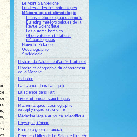
Le Mont Saint-Michel
Londres et les iles britanniques
Météorologie et climatologie
Bilans météorologiques annuels
Bulletins météorologiques de la
Revue Scientifique
Les aurores boréales
Observatoires et stations
météorologiques
Nouvelle-Zélande
Océanographie
Spéléologie
Histoire de l’alchimie d’après Berthelot
Histoire et géographie du département
de la Manche
Industrie
La science dans l’antiquité
eau
La science dans l’art
ôle
 de
Livres et presse scientifiques
ons
Mathématiques, cosmographie,
astrophysique, astronomie
is,
Médecine légale et police scientifique
es,
Physique, Chimie
all
ers
Première guerre mondiale
les
Recettes Utiles de La Science Illustrée