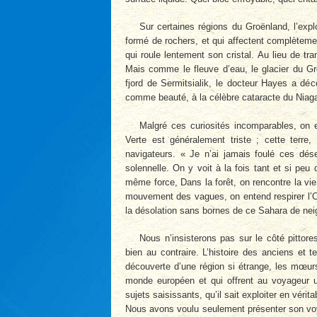
Sur certaines régions du Groënland, l’expl
formé de rochers, et qui affectent complètement
qui roule lentement son cristal. Au lieu de tr
Mais comme le fleuve d’eau, le glacier du G
fjord de Sermitsialik, le docteur Hayes a dé
comme beauté, à la célèbre cataracte du Niagar
Malgré ces curiosités incomparables, on e
Verte est généralement triste ; cette terre,
navigateurs. « Je n’ai jamais foulé ces dés
solennelle. On y voit à la fois tant et si peu
même force, Dans la forêt, on rencontre la vi
mouvement des vagues, on entend respirer l’Océ
la désolation sans bornes de ce Sahara de neig
Nous n’insisterons pas sur le côté pittores
bien au contraire. L’histoire des anciens et te
découverte d’une région si étrange, les mœur
monde européen et qui offrent au voyageur un
sujets saisissants, qu’il sait exploiter en véri
Nous avons voulu seulement présenter son voya