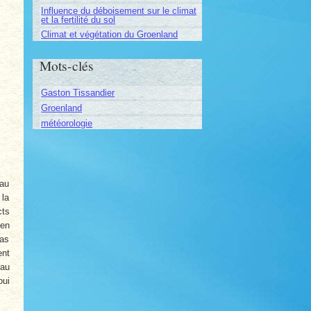
Influence du déboisement sur le climat
et la fertilité du sol
Climat et végétation du Groenland
Mots-clés
Gaston Tissandier
Groenland
météorologie
eau
 la
cts
 en
mas
ent
 au
oui