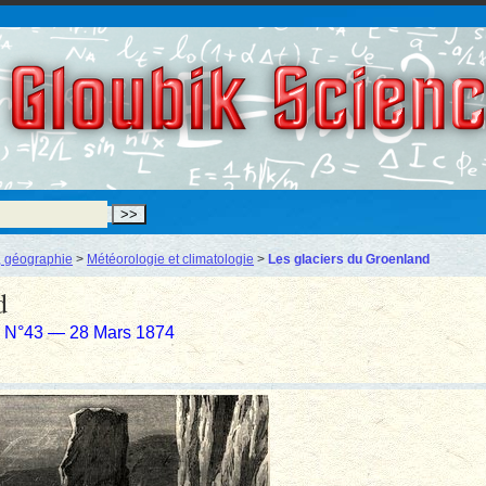
Gloubik Scien
 géographie
>
Météorologie et climatologie
>
Les glaciers du Groenland
d
re N°43 — 28 Mars 1874