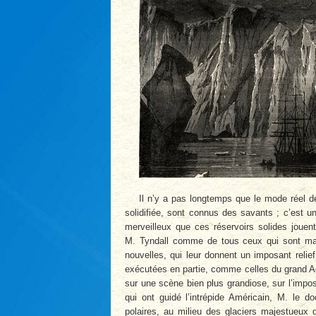
Il n’y a pas longtemps que le mode réel d
solidifiée, sont connus des savants ; c’est u
merveilleux que ces réservoirs solides jouen
M. Tyndall comme de tous ceux qui sont mar
nouvelles, qui leur donnent un imposant relief
exécutées en partie, comme celles du grand A
sur une scène bien plus grandiose, sur l’impo
qui ont guidé l’intrépide Américain, M. le 
polaires, au milieu des glaciers majestueux d