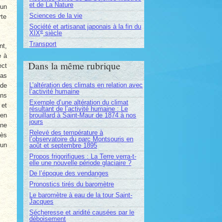
et de La Nature
 un
Sciences de la vie
rte
Société et artisanat japonais à la fin du
e
XIX
siècle
Transport
nt,
e à
Dans la même rubrique
ect
mas
L’altération des climats en relation avec
 de
l’activité humaine
ans
Exemple d’une altération du climat
 et
résultant de l’activité humaine : Le
brouillard à Saint-Maur de 1874 à nos
 en
jours
nne
Relevé des température à
rès
l’observatoire du parc Montsouris en
 un
août et septembre 1895
Propos frigorifiques : La Terre verra-t-
elle une nouvelle période glaciaire ?
De l’époque des vendanges
Pronostics tirés du baromètre
Le baromètre à eau de la tour Saint-
Jacques
Sécheresse et aridité causées par le
déboisement