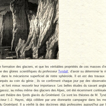
e formation des glaciers, et que les véritables propriétés de ces masses d’
ne des gloires scientifiques du professeur
Tyndall
, d’avoir su déterminer le r
t dans le mécanisme superficiel de notre sphéroïde. Il en est des travaux
qués au coin du génie ; ils se confirment chaque jour par des observati
, et font mieux ressortir leur importance. Les belles études du savant angla
gassiz, au milieu même des glaciers des Alpes, ont été récemment continué
sant théâtre des fjords glacés du Groënland. Ce sont les théories de M. Tynd
docteur I.-J. Hayes, déjà célèbre par une étonnante campagne dans les m
u Groënland. Il a vérifié là des doctrines déjà professées aujourd’hui par 