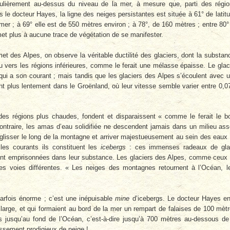
égulièrement au-dessus du niveau de la mer, à mesure que, parti des régi
s le docteur Hayes, la ligne des neiges persistantes est située à 61° de latit
er ; à 69° elle est de 550 mètres environ ; à 78°, de 160 mètres ; entre 80°
rmet plus à aucune trace de végétation de se manifester.
 des Alpes, on observe la véritable ductilité des glaciers, dont la substan
u vers les régions inférieures, comme le ferait une mélasse épaisse. Le glac
qui a son courant ; mais tandis que les glaciers des Alpes s’écoulent avec 
nt plus lentement dans le Groënland, où leur vitesse semble varier entre 0,
des régions plus chaudes, fondent et disparaissent « comme le ferait le b
ontraire, les amas d’eau solidifiée ne descendent jamais dans un milieu as
t glisser le long de la montagne et arriver majestueusement au sein des eaux
 les courants ils constituent les
icebergs
: ces immenses radeaux de gla
ils ont emprisonnées dans leur substance. Les glaciers des Alpes, comme ceux
es voies différentes. « Les neiges des montagnes retournent à l’Océan, l
arfois énorme ; c’est une inépuisable
mine
d’icebergs. Le docteur Hayes e
large, et qui formaient au bord de la mer un rempart de falaises de 100 mèt
s jusqu’au fond de l’Océan, c’est-à-dire jusqu’à 700 mètres au-dessous de
assement prodigieux de neige !