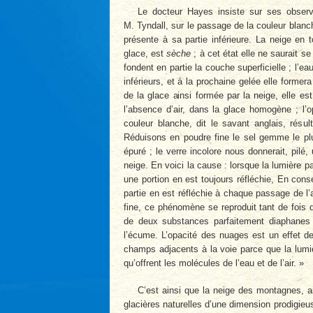
Le docteur Hayes insiste sur ses observ
M. Tyndall, sur le passage de la couleur blanch
présente à sa partie inférieure. La neige en
glace, est
sèche
; à cet état elle ne saurait s
fondent en partie la couche superficielle ; l’e
inférieurs, et à la prochaine gelée elle formera
de la glace ainsi formée par la neige, elle es
l’absence d’air, dans la glace homogène ; l’op
couleur blanche, dit le savant anglais, résult
Réduisons en poudre fine le sel gemme le pl
épuré ; le verre incolore nous donnerait, pil
neige. En voici la cause : lorsque la lumière 
une portion en est toujours réfléchie, En con
partie en est réfléchie à chaque passage de l’a
fine, ce phénomène se reproduit tant de fois 
de deux substances parfaitement diaphanes 
l’écume. L’opacité des nuages est un effet d
champs adjacents à la voie parce que la lumi
qu’offrent les molécules de l’eau et de l’air. »
C’est ainsi que la neige des montagnes, a
glacières naturelles d’une dimension prodigieu