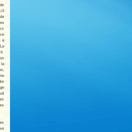
 de
’il
 de
res
ocs
nce
e à
 La
nt.
eux
 la
on,
une
dre
nge
uit
les
ces
des
eur