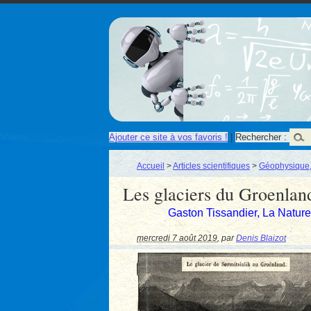
Ajouter ce site à vos favoris !
|
Rechercher :
Accueil
>
Articles scientifiques
>
Géophysique,
Les glaciers du Groenlan
Gaston Tissandier, La Natu
mercredi 7 août 2019
,
par
Denis Blaizot