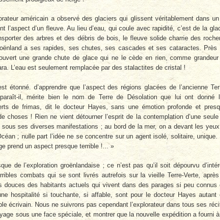
orateur américain a observé des glaciers qui glissent véritablement dans un 
 l’aspect d’un fleuve. Au lieu d’eau, qui coule avec rapidité, c’est de la gla
ansporter des arbres et des débris de bois, le fleuve solide charrie des roche
roënland a ses rapides, ses chutes, ses cascades et ses cataractes. Près
couvert une grande chute de glace qui ne le cède en rien, comme grandeur
a. L’eau est seulement remplacée par des stalactites de cristal !
st étonné. d’apprendre que l’aspect des régions glacées de l’ancienne Ter
 paraît-il, mérite bien le nom de Terre de Désolation que lui ont donné 
erts de frimas, dit le docteur Hayes, sans une émotion profonde et pres
 de choses ! Rien ne vient détourner l’esprit de la contemplation d’une seule
e sous ses diverses manifestations ; au bord de la mer, on a devant les yeux
an ; nulle part l’idée ne se concentre sur un agent isolé, solitaire, unique. 
e prend un aspect presque terrible !... »
que de l’exploration groënlandaise ; ce n’est pas qu’il soit dépourvu d’intér
rribles combats qui se sont livrés autrefois sur la vieille Terre-Verte, après
s douces des habitants actuels qui vivent dans des parages si peu connus
e hospitalité si touchante, si affable, sont pour le docteur Hayes autant
table écrivain. Nous ne suivrons pas cependant l’explorateur dans tous ses réci
ge sous une face spéciale, et montrer que la nouvelle expédition a fourni à