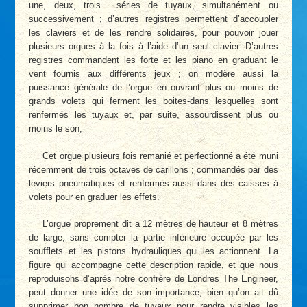
une, deux, trois... séries de tuyaux, simultanément ou
successivement ; d’autres registres permettent d’accoupler
les claviers et de les rendre solidaires, pour pouvoir jouer
plusieurs orgues à la fois à l’aide d’un seul clavier. D’autres
registres commandent les forte et les piano en graduant le
vent fournis aux différents jeux ; on modère aussi la
puissance générale de l’orgue en ouvrant plus ou moins de
grands volets qui ferment les boites-dans lesquelles sont
renfermés les tuyaux et, par suite, assourdissent plus ou
moins le son,
Cet orgue plusieurs fois remanié et perfectionné a été muni
récemment de trois octaves de carillons ; commandés par des
leviers pneumatiques et renfermés aussi dans des caisses à
volets pour en graduer les effets.
L’orgue proprement dit a 12 mètres de hauteur et 8 mètres
de large, sans compter la partie inférieure occupée par les
soufflets et les pistons hydrauliques qui les actionnent. La
figure qui accompagne cette description rapide, et que nous
reproduisons d’après notre confrère de Londres The Engineer,
peut donner une idée de son importance, bien qu’on ait dû
supprimer bon nombre de tuyaux pour rendre visibles les