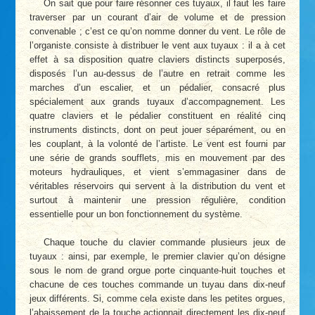
On sait que pour faire résonner ces tuyaux, il faut les faire
traverser par un courant d’air de volume et de pression
convenable ; c’est ce qu’on nomme donner du vent. Le rôle de
l’organiste consiste à distribuer le vent aux tuyaux : il a à cet
effet à sa disposition quatre claviers distincts superposés,
disposés l’un au-dessus de l’autre en retrait comme les
marches d’un escalier, et un pédalier, consacré plus
spécialement aux grands tuyaux d’accompagnement. Les
quatre claviers et le pédalier constituent en réalité cinq
instruments distincts, dont on peut jouer séparément, ou en
les couplant, à la volonté de l’artiste. Le vent est fourni par
une série de grands soufflets, mis en mouvement par des
moteurs hydrauliques, et vient s’emmagasiner dans de
véritables réservoirs qui servent à la distribution du vent et
surtout à maintenir une pression régulière, condition
essentielle pour un bon fonctionnement du système.
Chaque touche du clavier commande plusieurs jeux de
tuyaux : ainsi, par exemple, le premier clavier qu’on désigne
sous le nom de grand orgue porte cinquante-huit touches et
chacune de ces touches commande un tuyau dans dix-neuf
jeux différents. Si, comme cela existe dans les petites orgues,
l’abaissement de la touche actionnait directement les dix-neuf