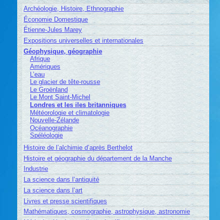
Archéologie, Histoire, Ethnographie
Économie Domestique
Étienne-Jules Marey
Expositions universelles et internationales
Géophysique, géographie
Afrique
Amériques
L’eau
Le glacier de tête-rousse
Le Groënland
Le Mont Saint-Michel
Londres et les iles britanniques
Météorologie et climatologie
Nouvelle-Zélande
Océanographie
Spéléologie
Histoire de l’alchimie d’après Berthelot
Histoire et géographie du département de la Manche
Industrie
La science dans l’antiquité
La science dans l’art
Livres et presse scientifiques
Mathématiques, cosmographie, astrophysique, astronomie