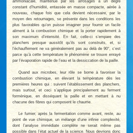
ammoniacale, maintenue par les arrosages à un degré
constant d’humidité, entassée en masse compacte, aérée à
nouveau, chaque fois que cela devient nécessaire, par le
moyen des retournages, se présente dans les conditions les
plus favorables qu’on puisse imaginer pour fournir un facile
aliment à la combustion chimique et la porter rapidement à
son maximum d’intensité. En fait, celle-ci s’empare des
planchers presque aussitôt qu’ils sont construits, et, si
l’échauffement ne va généralement pas au delà de 90°, c’est
parce qu’à cette température le phénomène se trouve enrayé
par l’évaporation rapide de l’eau et la dessiccation de la paille.
Quand aux microbes, leur rôle se borne à favoriser la
combustion chimique, en élevant la température dès les
premières heures qui : suivent l’établissement des planchers,
mais surtout, et ceci s’applique principalement au ferment
forménique, en disséquant la paille et en mettant à nu
chacune des fibres qui composent le chaume.
Le fumier, après la fermentation comme avant, reste, au
point de vue chimique, un mélange d’une infinie complexité,
dont l’analyse immédiate complète ne serait même pas
possible dans l’état actuel de la science. Nous devrions donc