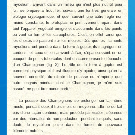
mycélium, arrivant dans un milieu qui n’est plus nutritif pour
lui, se prépare à fructifier, suivant une loi très générale en
biologie cryptogamique, et que, suivant une autre règle non
moins constante, le protoplasme primitivement réparti dans
tout l’appareil végétatif émigre et s’accumule dans les points
où vont se former les carpophores. C’est, en effet, ainsi que
les choses se passent sur les meules. Dès que les filaments
mycéliens ont pénétré dans la terre à gopter, ils s’agrègent en
cordons, et ceux-ci, en arrivant à l’air, s’épanouissent en un
bouquet de petits tubercules dont chacun représente l’ébauche
d’un Champignon (fig. 3), Le rôle de la terre à gopter est
purement physique et il est illusoire d’y ajouter, ainsi qu’on l’a
souvent conseillé, du nitrate de potasse ou n’importe quel
autre engrais minéral, dont le Champignon, je m’en suis
assuré, ne peut tirer aucun parti.
La pousse des Champignons se prolonge, sur la même
meule, pendant deux il trois mois en moyenne. Elle ne se fait
pas d’une façon continue, mais procède par
volées
, séparées
par des intervalles de non-production, pendant lesquels, sans
doute, le mycélium puise dans le fumier de nouveaux
éléments nutritifs.