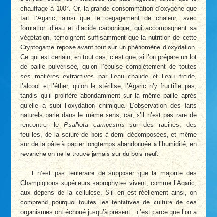
chauffage à 100°. Or, la grande consommation d’oxygène que
fait l’Agaric, ainsi que le dégagement de chaleur, avec
formation d’eau et d’acide carbonique, qui accompagnent sa
végétation, témoignent suffisamment que la nutrition de cette
Cryptogame repose avant tout sur un phénomène d’oxydation.
Ce qui est certain, en tout cas, c’est que, si l’on prépare un lot
de paille pulvérisée, qu’on l’épuise complètement de toutes
ses matières extractives par l’eau chaude et l’eau froide,
l’alcool et l’éther, qu’on le stérilise, l’Agaric n’y fructifie pas,
tandis qu’il prolifère abondamment sur la même paille après
qu’elle a subi l’oxydation chimique. L’observation des faits
naturels parle dans le même sens, car, s’il n’est pas rare de
rencontrer le
Psalliota campestris
sur des racines, des
feuilles, de la sciure de bois à demi décomposées, et même
sur de la pâte à papier longtemps abandonnée à l’humidité, en
revanche on ne le trouve jamais sur du bois neuf.
Il n’est pas téméraire de supposer que la majorité des
Champignons supérieurs saprophytes vivent, comme l’Agaric,
aux dépens de la cellulose. S’il en est réellement ainsi, on
comprend pourquoi toutes les tentatives de culture de ces
organismes ont échoué jusqu’à présent : c’est parce que l’on a