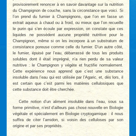
provisoirement renoncer à en savoir davantage sur la nutrition
du Champignon de couche, sans la circonstance que voici. Si
l’on prend du fumier à Champignons, que l’on en fasse un
extrait aqueux à chaud ou à froid, ou mieux que l’on recueille
le purin qui s’en écoule par expression, on constate que ces
liquides ne possèdent aucune propriété nutritive pour le
Champignon, même si on les incorpore à un substratum de
consistance poreuse comme celle du fumier. D’un autre côté,
le fumier, épuisé par l’eau, débarrassé de tous les produits
solubles dont il était imprégné, n’a rien perdu de sa valeur
nutritive : le Champignon y végète et fructifie normalement.
Cette expérience nous apprend que c’est une substance
insoluble dans l’eau qui est utilisée par l’Agaric, et, dès lors, il
est certain que c’est parmi les matières cellulosiques que
cette substance doit être cherchée.
Cette notion d’un aliment insoluble dans l’eau, sous sa
forme primitive, n’est d’ailleurs pas chose nouvelle en Biologie
végétale et spécialement en Biologie cryptogamique : il nous
suffira de citer l’amidon, si voisin des celluloses par son
origine et par ses propriétés.