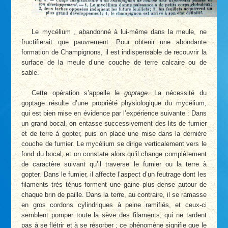
Le mycélium , abandonné à lui-même dans la meule, ne
fructifierait que pauvrement. Pour obtenir une abondante
formation de Champignons, il est indispensable de recouvrir la
surface de la meule d’une couche de terre calcaire ou de
sable.
Cette opération s’appelle le
goptage
. La nécessité du
goptage résulte d’une propriété physiologique du mycélium,
qui est bien mise en évidence par l’expérience suivante : Dans
un grand bocal, on entasse successivement des lits de fumier
et de terre à gopter, puis on place une mise dans la dernière
couche de fumier. Le mycélium se dirige verticalement vers le
fond du bocal, et on constate alors qu’il change complètement
de caractère suivant qu’il traverse le fumier ou la terre à
gopter. Dans le fumier, il affecte l’aspect d’un feutrage dont les
filaments très ténus forment une gaine plus dense autour de
chaque brin de paille. Dans la terre, au contraire, il se ramasse
en gros cordons cylindriques à peine ramifiés, et ceux-ci
semblent pomper toute la sève des filaments, qui ne tardent
pas à se flétrir et à se résorber ; ce phénomène signifie que le