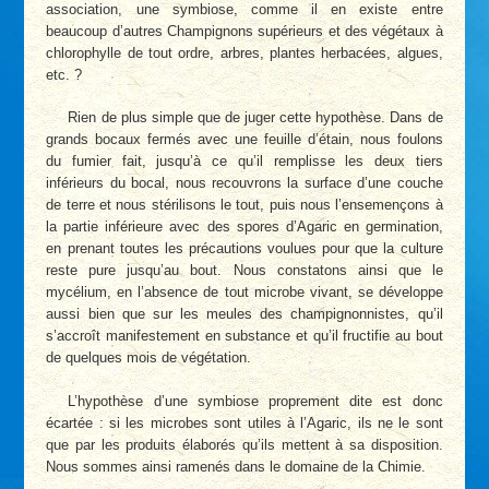
association, une symbiose, comme il en existe entre
beaucoup d’autres Champignons supérieurs et des végétaux à
chlorophylle de tout ordre, arbres, plantes herbacées, algues,
etc. ?
Rien de plus simple que de juger cette hypothèse. Dans de
grands bocaux fermés avec une feuille d’étain, nous foulons
du fumier fait, jusqu’à ce qu’il remplisse les deux tiers
inférieurs du bocal, nous recouvrons la surface d’une couche
de terre et nous stérilisons le tout, puis nous l’ensemençons à
la partie inférieure avec des spores d’Agaric en germination,
en prenant toutes les précautions voulues pour que la culture
reste pure jusqu’au bout. Nous constatons ainsi que le
mycélium, en l’absence de tout microbe vivant, se développe
aussi bien que sur les meules des champignonnistes, qu’il
s’accroît manifestement en substance et qu’il fructifie au bout
de quelques mois de végétation.
L’hypothèse d’une symbiose proprement dite est donc
écartée : si les microbes sont utiles à l’Agaric, ils ne le sont
que par les produits élaborés qu’ils mettent à sa disposition.
Nous sommes ainsi ramenés dans le domaine de la Chimie.