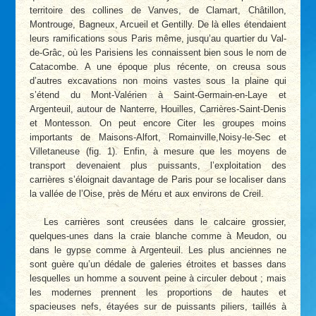
territoire des collines de Vanves, de Clamart, Châtillon,
Montrouge, Bagneux, Arcueil et Gentilly. De là elles étendaient
leurs ramifications sous Paris même, jusqu’au quartier du Val-
de-Grâc, où les Parisiens les connaissent bien sous le nom de
Catacombe. A une époque plus récente, on creusa sous
d’autres excavations non moins vastes sous Ia plaine qui
s’étend du Mont-Valérien à Saint-Germain-en-Laye et
Argenteuil, autour de Nanterre, Houilles, Carrières-Saint-Denis
et Montesson. On peut encore Citer les groupes moins
importants de Maisons-Alfort, Romainville,Noisy-le-Sec et
Villetaneuse (fig. 1). Enfin, à mesure que les moyens de
transport devenaient plus puissants, l’exploitation des
carrières s’éloignait davantage de Paris pour se localiser dans
la vallée de l’Oise, près de Méru et aux environs de Creil.
Les carrières sont creusées dans le calcaire grossier,
quelques-unes dans la craie blanche comme à Meudon, ou
dans le gypse comme à Argenteuil. Les plus anciennes ne
sont guère qu’un dédale de galeries étroites et basses dans
lesquelles un homme a souvent peine à circuler debout ; mais
les modernes prennent les proportions de hautes et
spacieuses nefs, étayées sur de puissants piliers, taillés à