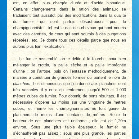
est, en effet, plus chargée d’urée et d’acide hippurique.
Certains changements dans la ration des animaux se
traduisent tout aussitôt par des modifications dans la qualité
du fumier, qui sont parfois désastreuses pour le
champignonniste : tel est le cas des chevaux qui sont nourris
avec des carottes, de ceux qui sont soumis à des purgations
répétées, etc. Je donne tous ces détails parce que nous en
aurons plus loin l’explication.
Le fumier rassemblé, on le délite à la fourche, pour bien
mélanger le crottin, la paille sèche et la paille imprégnée
d’urine ; on l’arrose, puis on l’entasse méthodiquement, de
manière à constituer de grandes formes qui portent le nom de
planchers
. Les dimensions que l’on donne aux planchers sont
très variables. il y en a qui renferment jusqu’à 500 et 1.000
mètres cubes de fumier. Pour obtenir, de bons résultats, il est
nécessaire d’opérer au moins sur une vingtaine de mètres
cubes, et même lès champignonnistes ne font guère de
planchers de moins d’une centaine de mètres. Seule la
hauteur de ces planchers est uniforme ; elle est de 1,20m
environ. Sous une plus faible épaisseur, le fumier ne
s’échaufferait pas assez ; sous une plus grande, les parties