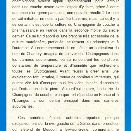
champignons avaient apparu spontanément, pour l’enfouir
dans une couche neuve avec l’espoir d’y faire, grâce à cette
semence d’un genre particulier, une nouvelle récolte ? Le nom
de cet initiateur ne nous a pas été transmis, mais, ce qu’il y a
de certain, c’est que la culture du Champignon de couche a
pris naissance en France dans la seconde moitié du siècle
dernier. Ce ne fut d’abord qu’une branche très accessoire de la
culture maraîchère, pratiquée. seulement au printemps et à
l’automne. Au commencement de ce siècle, un horticulteur du
nom de Chambry, imagina de cultiver des Champignons dans
les carrières souterraines, où se rencontrent les conditions
constantes de température et d’humidité que recherchent
toutes les Cryptogames. Ayant réussi à créer ainsi une
exploitation fort lucrative, il trouva de nombreux imitateurs, qui
eurent vite fait d’occuper tous les vides laissés disponibles
par l’extraction de la pierre. Aujourd’hui encore, l’industrie du
Champignon de couche, bien que fort répandue en France et à
l’Étranger, a son centre principal dans nos carrières
suburbaines.
Ces carrières étaient autrefois réparties presque
exclusivement sur la rive gauche de la Seine, dans le secteur
qui s’étend de Meudon à Ivry-sur-Seine, comprenant le