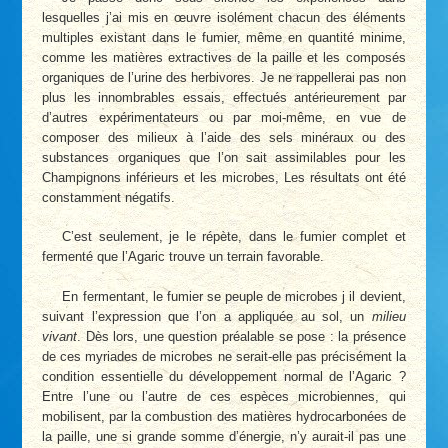
lesquelles j’ai mis en œuvre isolément chacun des éléments
multiples existant dans le fumier, même en quantité minime,
comme les matières extractives de la paille et les composés
organiques de l’urine des herbivores. Je ne rappellerai pas non
plus les innombrables essais, effectués antérieurement par
d’autres expérimentateurs ou par moi-même, en vue de
composer des milieux à l’aide des sels minéraux ou des
substances organiques que l’on sait assimilables pour les
Champignons inférieurs et les microbes, Les résultats ont été
constamment négatifs.
C’est seulement, je le répète, dans le fumier complet et
fermenté que l’Agaric trouve un terrain favorable.
En fermentant, le fumier se peuple de microbes j il devient,
suivant l’expression que l’on a appliquée au sol, un
milieu
vivant
. Dès lors, une question préalable se pose : la présence
de ces myriades de microbes ne serait-elle pas précisément la
condition essentielle du développement normal de l’Agaric ?
Entre l’une ou l’autre de ces espèces microbiennes, qui
mobilisent, par la combustion des matières hydrocarbonées de
la paille, une si grande somme d’énergie, n’y aurait-il pas une