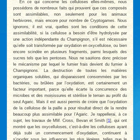
En ce qui concerne les celluloses elles-mêmes, nous
possédons de nombreux faits qui prouvent que ces composés
sont assimilables, non seulement pour les animaux
herbivores, mais encore pour nombre de Cryptogames. Nous
ignorons, il est vrai, quelles sont les conditions de cette
assimilabilité, si la cellulose a besoin d’être hydrolysée par
une action indépendante du Champignon, s’il est nécessaire
qu’elle soit transformée par oxydation en oxycellulose, ou bien
encore scindée en plusieurs fragments, parmi lesquels des
sucres tels que les pentoses. Nous ne saurions donc préciser
le mécanisme par lequel le fumier frais devient du fumier à
Champignons. La destruction de toutes les matières
organiques solubles, qui disparaissent consommées par les
bactéries, ou brûlées par l’oxydation, est certainement un
facteur important, parce qu’elle écarte la concurrence des
microbes et des moisissures et stérilise le terrain au profit du
seul Agaric. Mais il est aussi permis de croire que l’oxydation
de la cellulose de la paille a pour résultat direct de la rendre
beaucoup plus assimilable pour l’Agaric. Je rappellerai, à ce
sujet, les travaux de MM. Cross, Bevan et Smith
[
1
]
, qui ont
montré que les oxycelluloses, c’est-à-dire les celluloses ayant
déjà subi un commencement d’oxydation, continuent à
s’oxyder sous les influences les plus légères, telles que le