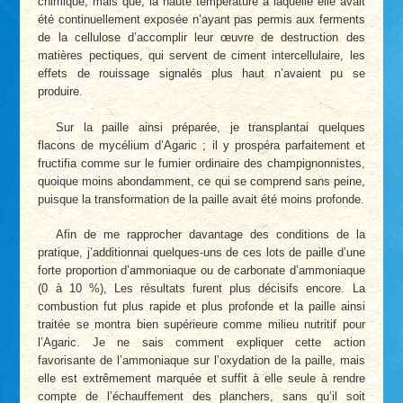
chimique, mais que, la haute température à laquelle elle avait
été continuellement exposée n’ayant pas permis aux ferments
de la cellulose d’accomplir leur œuvre de destruction des
matières pectiques, qui servent de ciment intercellulaire, les
effets de rouissage signalés plus haut n’avaient pu se
produire.
Sur la paille ainsi préparée, je transplantai quelques
flacons de mycélium d’Agaric ; il y prospéra parfaitement et
fructifia comme sur le fumier ordinaire des champignonnistes,
quoique moins abondamment, ce qui se comprend sans peine,
puisque la transformation de la paille avait été moins profonde.
Afin de me rapprocher davantage des conditions de la
pratique, j’additionnai quelques-uns de ces lots de paille d’une
forte proportion d’ammoniaque ou de carbonate d’ammoniaque
(0 à 10 %), Les résultats furent plus décisifs encore. La
combustion fut plus rapide et plus profonde et la paille ainsi
traitée se montra bien supérieure comme milieu nutritif pour
l’Agaric. Je ne sais comment expliquer cette action
favorisante de l’ammoniaque sur l’oxydation de la paille, mais
elle est extrêmement marquée et suffit à elle seule à rendre
compte de l’échauffement des planchers, sans qu’il soit