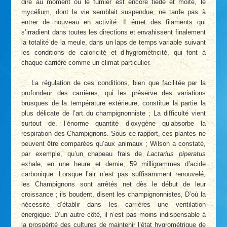
dire au moment où le fumier est encore tiède et moite, le
mycélium, dont la vie semblait suspendue, ne tarde pas à
entrer de nouveau en activité. Il émet des filaments qui
s’irradient dans toutes les directions et envahissent finalement
la totalité de la meule, dans un laps de temps variable suivant
les conditions de caloricité et d’hygrométricité, qui font à
chaque carrière comme un climat particulier.
La régulation de ces conditions, bien que facilitée par la
profondeur des carrières, qui les préserve des variations
brusques de la température extérieure, constitue la partie la
plus délicate de l’art du champignonniste ; La difficulté vient
surtout de. l’énorme quantité d’oxygène qu’absorbe la
respiration des Champignons. Sous ce rapport, ces plantes ne
peuvent être comparées qu’aux animaux ; Wilson a constaté,
par exemple, qu’un chapeau frais de
Lactarius piperatus
exhale, en une heure et demie, 59 milligrammes d’acide
carbonique. Lorsque l’air n’est pas suffisamment renouvelé,
les Champignons sont arrêtés net dès le début de leur
croissance ; ils boudent, disent les champignonnistes, D’où la
nécessité d’établir dans les carrières une ventilation
énergique. D’un autre côté, il n’est pas moins indispensable à
la prospérité des cultures de maintenir l’état hygrométrique de