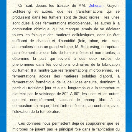
On sait, depuis les travaux de MM.
Dehérain
, Gayon,
Schlœsing et autres, que les transformations qui se
produisent dans les fumiers sont de deux ordres : les unes
sont dues à des fermentations microbiennes, les autres à la
combustion chimique, qui ne manque jamais de se déclarer
toutes les fois que des matières cellulosiques, dans un état
suffisant de division et d’humidité (foin, tabac, etc., sont
accumulées sous un grand voIume, M. Schlœsing, en opérant
parallèlement sur des lots de fumier stériles et non stériles, a
déterminé la part qui revient à ces deux ordres de
phénomènes dans les conditions ordinaires de la fabrication
du fumier. Il a montré que les fermentations microbiennes, les
fermentations acides des matières solubles d’abord, la
fermentation forménique de la cellulose ensuite, dominent à
partir du troisième jour et aussi longtemps que la température
n’atteint pas le voisinage de 80°. A 80°, les unes et les autres
cessent complètement, laissant le champ libre à la
combustion chimique, dont l’intensité croit, au contraire, avec
l’élévation de la température.
Ces données nous permettent déjà de soupçonner que les
microbes ne jouent pas le principal rôle dans la fabrication du