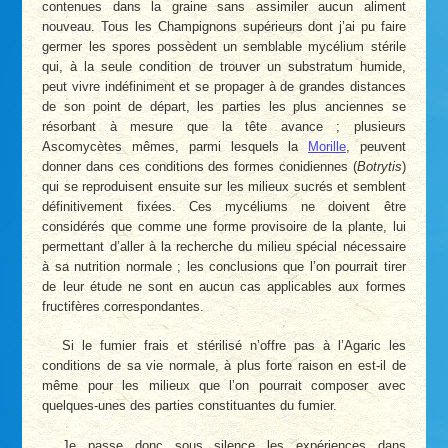
contenues dans la graine sans assimiler aucun aliment
nouveau. Tous les Champignons supérieurs dont j’ai pu faire
germer les spores possèdent un semblable mycélium stérile
qui, à la seule condition de trouver un substratum humide,
peut vivre indéfiniment et se propager à de grandes distances
de son point de départ, les parties les plus anciennes se
résorbant à mesure que la tête avance ; plusieurs
Ascomycètes mêmes, parmi lesquels la
Morille
, peuvent
donner dans ces conditions des formes conidiennes (
Botrytis
)
qui se reproduisent ensuite sur les milieux sucrés et semblent
définitivement fixées. Ces mycéliums ne doivent être
considérés que comme une forme provisoire de la plante, lui
permettant d’aller à la recherche du milieu spécial nécessaire
à sa nutrition normale ; les conclusions que l’on pourrait tirer
de leur étude ne sont en aucun cas applicables aux formes
fructifères correspondantes.
Si le fumier frais et stérilisé n’offre pas à l’Agaric les
conditions de sa vie normale, à plus forte raison en est-il de
même pour les milieux que l’on pourrait composer avec
quelques-unes des parties constituantes du fumier.
Je passe donc sous silence les expériences dans