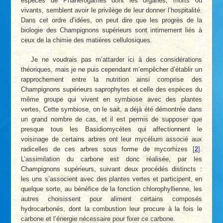
espèces de Phanérogames dont les organes, morts ou
vivants, semblent avoir le privilège de leur donner l’hospitalité.
Dans cet ordre d’idées, on peut dire que les progrès de la
biologie des Champignons supérieurs sont intimement liés à
ceux de la chimie des matières cellulosiques.
Je ne voudrais pas m’attarder ici à des considérations
théoriques, mais je ne puis cependant m’empêcher d’établir un
rapprochement entre la nutrition ainsi comprise des
Champignons supérieurs saprophytes et celle des espèces du
même groupe qui vivent en symbiose avec des plantes
vertes, Cette symbiose, on le sait, a déjà été démontrée dans
un grand nombre de cas, et il est permis de supposer que
presque tous les Basidiomycètes qui affectionnent le
voisinage de certains arbres ont leur mycélium associé aux
radicelles de ces arbres sous forme de mycorhizes
[
2
]
.
L’assimilation du carbone est donc réalisée, par les
Champignons supérieurs, suivant deux procédés distincts :
les uns s’associent avec des plantes vertes et participent, en
quelque sorte, au bénéfice de la fonction chlorophyllienne, les
autres choisissent pour aliment certains composés
hydrocarbonés, dont la combustion leur procure à la fois le
carbone et l’énergie nécessaire pour fixer ce carbone.