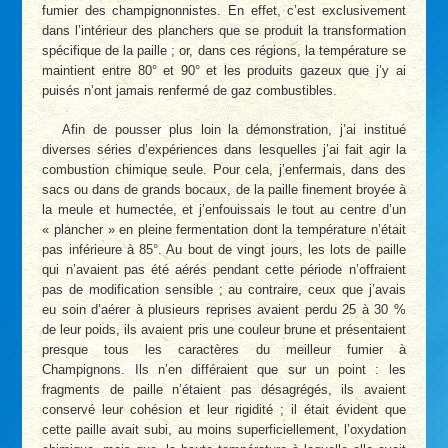
fumier des champignonnistes. En effet, c’est exclusivement
dans l’intérieur des planchers que se produit la transformation
spécifique de la paille ; or, dans ces régions, la température se
maintient entre 80° et 90° et les produits gazeux que j’y ai
puisés n’ont jamais renfermé de gaz combustibles.
Afin de pousser plus loin la démonstration, j’ai institué
diverses séries d’expériences dans lesquelles j’ai fait agir la
combustion chimique seule. Pour cela, j’enfermais, dans des
sacs ou dans de grands bocaux, de la paille finement broyée à
la meule et humectée, et j’enfouissais le tout au centre d’un
« plancher » en pleine fermentation dont la température n’était
pas inférieure à 85°. Au bout de vingt jours, les lots de paille
qui n’avaient pas été aérés pendant cette période n’offraient
pas de modification sensible ; au contraire, ceux que j’avais
eu soin d’aérer à plusieurs reprises avaient perdu 25 à 30 %
de leur poids, ils avaient pris une couleur brune et présentaient
presque tous les caractères du meilleur fumier à
Champignons. Ils n’en différaient que sur un point : les
fragments de paille n’étaient pas désagrégés, ils avaient
conservé leur cohésion et leur rigidité ; il était évident que
cette paille avait subi, au moins superficiellement, l’oxydation