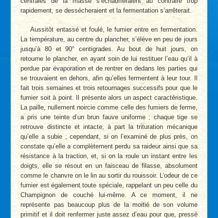
centrales de la masse s’échaufferaient au contraire trop
rapidement, se dessécheraient et la fermentation s’arrêterait.
Aussitôt entassé et foulé, le fumier entre en fermentation.
La température, au centre du plancher, s’élève en peu de jours
jusqu’à 80 et 90° centigrades. Au bout de huit jours, on
retourne le plancher, en ayant soin de lui restituer l’eau qu’il à
perdue par évaporation et de rentrer en dedans les parties qui
se trouvaient en dehors, afin qu’elles fermentent à leur tour. Il
fait trois semaines et trois retournages successifs pour que le
fumier soit à point. Il présente alors un aspect caractéristique.
La paille, nullement noircie comme celle des fumiers de ferme,
a pris une teinte d’un brun fauve uniforme ; chaque tige se
retrouve distincte et intacte, à part la trituration mécanique
qu’elle a subie ; cependant, si on l’examiné de plus près, on
constate qu’elle a complètement perdu sa raideur ainsi que sa
résistance à la traction, et, si on la roule un instant entre les
doigts, elle se résout en un faisceau de filasse, absolument
comme le chanvre on le lin au sortir du rouissoir. L’odeur de ce
fumier est également toute spéciale, rappelant un peu celle du
Champignon de couché lui-même. A ce moment, il ne
représente pas beaucoup plus de la moitié de son volume
primitif et il doit renfermer juste assez d’eau pour que, pressé