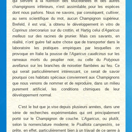
qui servent à la nutrition des Mucédinées et des autres
champignons inférieurs, n’est assimilable pour les espèces
dont nous parlons. Nous ne savons, par conséquent,
cultiver
,
au sens scientifique du mot, aucun Champignon supérieur.
Brefeld, il est vrai, a obtenu le développement in vitro de
Coprinus stercorarius
sur du crottin, et Hartig celui d’
Agaricus
melleus
sur des racines de prunier. Mais ces savants, en
réalité, n’ont guère fait autre chose que de transporter dans le
laboratoire les pratiques empiriques par lesquelles on
provoque en Italie la pousse de l’
Agaricus caudicinus
sur les
rameaux morts du peuplier noir, ou celle du
Polypous
avellanus
sur les branches de noisetier flambées au feu. Ce
qui serait particulièrement intéressant, ce serait de savoir
pourquoi ces habitats spéciaux conviennent aux Champignons
que nous venons de nommer et de reproduire, dans un milieu
purement artificiel, les conditions chimiques de leur
développement normal.
C’est le but que je.vise depuis plusieurs années, dans une
série de recherches expérimentales qui ont principalement
porté sur le Champignon de couche. L’
Agaricus
, ou plutôt,
selon la nomenclature moderne, le
Psalliota campestris
, se
prête, en effet, particulièrement bien à un travail de ce genre à