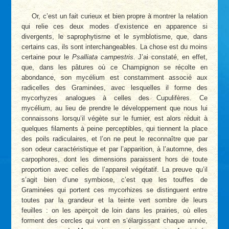
Or, c’est un fait curieux et bien propre à montrer la relation
qui relie ces deux modes d’existence en apparence si
divergents, le saprophytisrne et le symblotisme, que, dans
certains cas, ils sont interchangeables. La chose est du moins
certaine pour le
Psalliata campestris
. J’ai constaté, en effet,
que, dans les pâtures où ce Champignon se récolte en
abondance, son mycélium est constamment associé aux
radicelles des Graminées, avec lesquelles il forme des
mycorhyzes analogues à celles des Cupulifères. Ce
mycélium, au lieu de prendre le développement que nous lui
connaissons lorsqu’il végète sur le fumier, est alors réduit à
quelques filaments à peine perceptibles, qui tiennent la place
des poils radiculaires, et l’on ne peut le reconnaître que par
son odeur caractéristique et par l’apparition, à l’automne, des
carpophores, dont les dimensions paraissent hors de toute
proportion avec celles de l’appareil végétatif. La preuve qu’il
s’agit bien d’une symbiose, c’est que les touffes de
Graminées qui portent ces mycorhizes se distinguent entre
toutes par la grandeur et la teinte vert sombre de leurs
feuilles : on les aperçoit de loin dans les prairies, où elles
forment des cercles qui vont en s’élargissant chaque année,