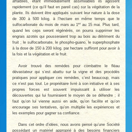
affaiblies, étant immédiatement assimilables ils agissent
rapidement (ce qu’il faut en pareil cas) sur la végétation de la
plante. Ils doivent être appliqués suivant leur nature à la dose
de 300 à 500 kilog. à l’hectare en même temps que le
er
sulfocarbonate du mois de mars au 1
au 15 mai. Plus tard,
quand les ceps seront régénérés, on pourra supprimer les
engrais azotés qui pousseraient trop au bois au détriment du
fruit ; le sulfocarbonate, le phospho-guano, le superphosphate
à la dose de 150 à 200 kilog. par hectare suffiront pour avoir à
la fois et la végétation et le fruit.
Avoir trouvé des remèdes pour combattre le fléau
dévastateur qui s’est abattu sur la vigne et des procédés
pratiques pour appliquer ces remèdes, c’est beaucoup, mais
ce n’est pas tout. Le propriétaire livré à son initiative et à ses
propres forces est souvent impuissant à utiliser les
découvertes qui lui fourniraient le moyen de se défendre ; il
faut qu’on lui vienne aussi en aide, qu’on facilite et qu’on
encourage ses tentatives, qu’on multiplie les expériences et
les exemples pour gagner sa confiance.
Dans cet ordre d’idées, nous avons pensé qu’une Société
possédant un matériel approprié à des besoins financiers