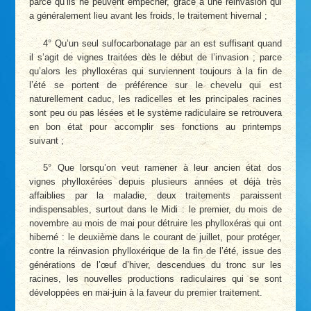
parce qu’ils ne peuvent empêcher, grâce à une réinvasion qui
a généralement lieu avant les froids, le traitement hivernal ;
4° Qu’un seul sulfocarbonatage par an est suffisant quand
il s’agit de vignes traitées dès le début de l’invasion ; parce
qu’alors les phylloxéras qui surviennent toujours à la fin de
l’été se portent de préférence sur le chevelu qui est
naturellement caduc, les radicelles et les principales racines
sont peu ou pas lésées et le système radiculaire se retrouvera
en bon état pour accomplir ses fonctions au printemps
suivant ;
5° Que lorsqu’on veut ramener à leur ancien état dos
vignes phylloxérées depuis plusieurs années et déjà très
affaiblies par la maladie, deux traitements paraissent
indispensables, surtout dans le Midi : le premier, du mois de
novembre au mois de mai pour détruire les phylloxéras qui ont
hiberné : le deuxième dans le courant de juillet, pour protéger,
contre la réinvasion phylloxérique de la fin de l’été, issue des
générations de l’œuf d’hiver, descendues du tronc sur les
racines, les nouvelles productions radiculaires qui se sont
développées en mai-juin à la faveur du premier traitement.