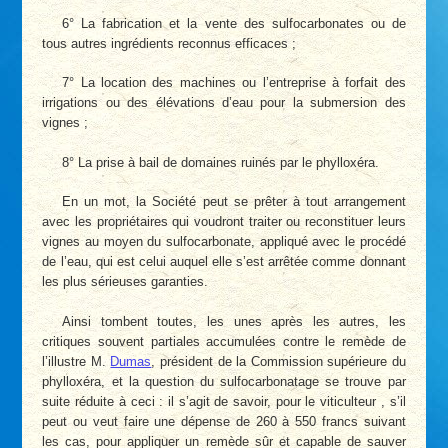
6° La fabrication et la vente des sulfocarbonates ou de
tous autres ingrédients reconnus efficaces ;
7° La location des machines ou l’entreprise à forfait des
irrigations ou des élévations d’eau pour la submersion des
vignes ;
8° La prise à bail de domaines ruinés par le phylloxéra.
En un mot, la Société peut se prêter à tout arrangement
avec les propriétaires qui voudront traiter ou reconstituer leurs
vignes au moyen du sulfocarbonate, appliqué avec le procédé
de l’eau, qui est celui auquel elle s’est arrêtée comme donnant
les plus sérieuses garanties.
Ainsi tombent toutes, les unes après les autres, les
critiques souvent partiales accumulées contre le remède de
l’illustre M.
Dumas
, président de la Commission supérieure du
phylloxéra, et la question du sulfocarbonatage se trouve par
suite réduite à ceci : il s’agit de savoir, pour le viticulteur , s’il
peut ou veut faire une dépense de 260 à 550 francs suivant
les cas, pour appliquer un remède sûr et capable de sauver