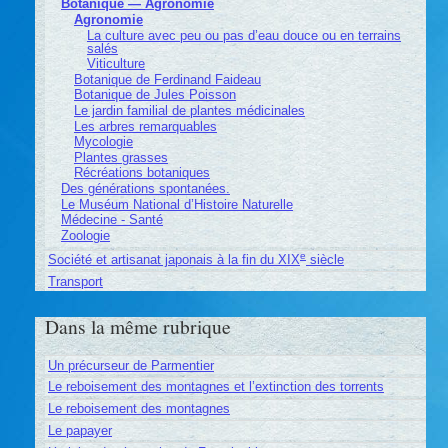
Botanique — Agronomie
Agronomie
La culture avec peu ou pas d’eau douce ou en terrains
salés
Viticulture
Botanique de Ferdinand Faideau
Botanique de Jules Poisson
Le jardin familial de plantes médicinales
Les arbres remarquables
Mycologie
Plantes grasses
Récréations botaniques
Des générations spontanées.
Le Muséum National d’Histoire Naturelle
Médecine - Santé
Zoologie
e
Société et artisanat japonais à la fin du XIX
siècle
Transport
Dans la même rubrique
Un précurseur de Parmentier
Le reboisement des montagnes et l’extinction des torrents
Le reboisement des montagnes
Le papayer