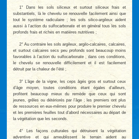
1° Dans les sols siliceux et surtout siliceux frais et
substantiels, là le chevelu se renouvelle facilement ainsi que
tout le système radiculaire ; les sols silico-argileux aident
aussi à l’action du sulfocarbonate et en général tous les sols
profonds frais et riches en matières nutritives ;
2° Au contraire les sols argileux, argilo-calcaires, calcaires,
et surtout calcaires secs peu profonds sont beaucoup moins
favorables à l’action du sulfocarbonate ; dans ces conditions,
le chevelu se renouvelle difficilement et il est facilement
détruit par la chaleur de l’été ;
3° L’âge de la vigne, les ceps âgés gros et surtout ceux
d’âge moyen, toutes conditions étant égales d’ailleurs,
profitent beaucoup mieux du remède que ceux qui sont
jeunes, grêles ou détériorés par l’âge ; les premiers ont plus
de ressources en eux-mêmes pour produire le premier chevelu
et les premières feuilles tout d’abord nécessaires au départ de
la végétation que les seconds.
4° Les façons culturales qui détruisent la végétation
adventive et qui ameublissent le terrain aident au