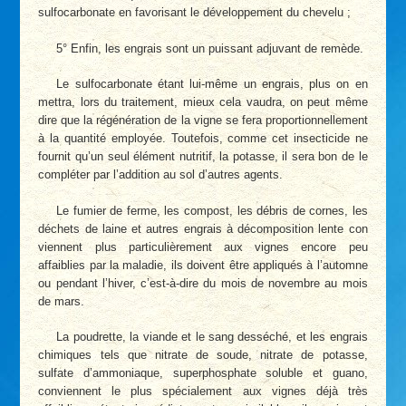
sulfocarbonate en favorisant le développement du chevelu ;
5° Enfin, les engrais sont un puissant adjuvant de remède.
Le sulfocarbonate étant lui-même un engrais, plus on en
mettra, lors du traitement, mieux cela vaudra, on peut même
dire que la régénération de la vigne se fera proportionnellement
à la quantité employée. Toutefois, comme cet insecticide ne
fournit qu’un seul élément nutritif, la potasse, il sera bon de le
compléter par l’addition au sol d’autres agents.
Le fumier de ferme, les compost, les débris de cornes, les
déchets de laine et autres engrais à décomposition lente con
viennent plus particulièrement aux vignes encore peu
affaiblies par la maladie, ils doivent être appliqués à l’automne
ou pendant l’hiver, c’est-à-dire du mois de novembre au mois
de mars.
La poudrette, la viande et le sang desséché, et les engrais
chimiques tels que nitrate de soude, nitrate de potasse,
sulfate d’ammoniaque, superphosphate soluble et guano,
conviennent le plus spécialement aux vignes déjà très