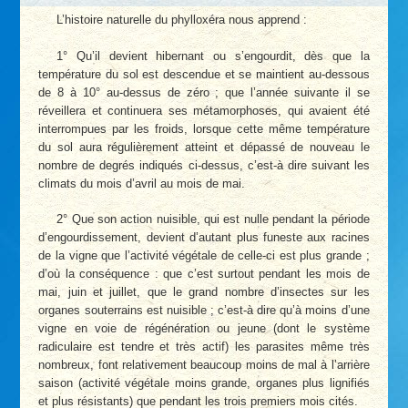
L’histoire naturelle du phylloxéra nous apprend :
1° Qu’il devient hibernant ou s’engourdit, dès que la
température du sol est descendue et se maintient au-dessous
de 8 à 10° au-dessus de zéro ; que l’année suivante il se
réveillera et continuera ses métamorphoses, qui avaient été
interrompues par les froids, lorsque cette même température
du sol aura régulièrement atteint et dépassé de nouveau le
nombre de degrés indiqués ci-dessus, c’est-à dire suivant les
climats du mois d’avril au mois de mai.
2° Que son action nuisible, qui est nulle pendant la période
d’engourdissement, devient d’autant plus funeste aux racines
de la vigne que l’activité végétale de celle-ci est plus grande ;
d’où la conséquence : que c’est surtout pendant les mois de
mai, juin et juillet, que le grand nombre d’insectes sur les
organes souterrains est nuisible ; c’est-à dire qu’à moins d’une
vigne en voie de régénération ou jeune (dont le système
radiculaire est tendre et très actif) les parasites même très
nombreux, font relativement beaucoup moins de mal à l’arrière
saison (activité végétale moins grande, organes plus lignifiés
et plus résistants) que pendant les trois premiers mois cités.