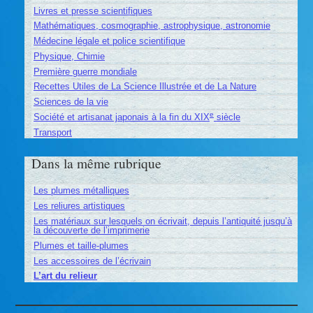
Livres et presse scientifiques
Mathématiques, cosmographie, astrophysique, astronomie
Médecine légale et police scientifique
Physique, Chimie
Première guerre mondiale
Recettes Utiles de La Science Illustrée et de La Nature
Sciences de la vie
e
Société et artisanat japonais à la fin du XIX
siècle
Transport
Dans la même rubrique
Les plumes métalliques
Les reliures artistiques
Les matériaux sur lesquels on écrivait, depuis l’antiquité jusqu’à
la découverte de l’imprimerie
Plumes et taille-plumes
Les accessoires de l’écrivain
L’art du relieur