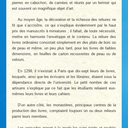
pierres en cabochon, de camées et réunis par un fermoir qui
est souvent un magnifique objet d’art.
Au moyen âge, la décoration et la richesse des reliures ne
fit que s’accroître, ce qui s’explique évidemment par le haut
prix des manuscrits à miniatures ; il fallait, de toute nécessité,
mettre en harmonie l’enveloppe et le contenu. La reliure des
livres ordinaires consistait simplement en des plats de bois ou
de peau et même, un peu plus tard, pour les livres de faibles
dimensions, en feuilles de carton recouvertes de peau ou de
velours.
En 1299, il n’existait à Paris que dix-sept lieurs de livres,
lesquels, ainsi que les écrivains et les libraires, étaient sous la
dépendance directe de l’université. Le petit nombre de ces
artisans s’explique par ce fait que les étudiants reliaient eux-
mêmes leurs livres et leurs cahiers.
D’un autre côté, les monastères, principaux centres de la
production des livres, comptaient toujours un ou deux relieurs
parmi leurs membres.
Les croisades mirent à la mode les cuirs teints et gaufrés