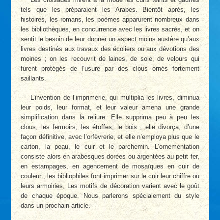
tels que les préparaient les Arabes. Bientôt après, les
histoires, les romans, les poèmes apparurent nombreux dans
les bibliothèques, en concurrence avec les livres sacrés, et on
sentit le besoin de leur donner un aspect moins austère qu’aux
livres destinés aux travaux des écoliers ou aux dévotions des
moines ; on les recouvrit de laines, de soie, de velours qui
furent protégés de l’usure par des clous ornés fortement
saillants.
L’invention de l’imprimerie, qui multiplia les livres, diminua
leur poids, leur format, et leur valeur amena une grande
simplification dans la reliure. Elle supprima peu à peu les
clous, les fermoirs, les étoffes, le bois ; elle divorça, d’une
façon définitive, avec l’orfèvrerie, et elle n’employa plus que le
carton, la peau, le cuir et le parchemin. L’ornementation
consiste alors en arabesques dorées ou argentées au petit fer,
en estampages, en agencement de mosaïques en cuir de
couleur ; les bibliophiles font imprimer sur le cuir leur chiffre ou
leurs armoiries, Les motifs de décoration varient avec le goût
de chaque époque. Nous parlerons spécialement du style
dans un prochain article.