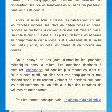
marteau, le grecquage, qui consiste en entailles où
disparaîtront les ficelles transversales ou nerfs qui passeront
dans les fils de couture.
Après un séjour sous la presse, les cahiers sont cousus,
les tranches rognées, les plats de carton posés et noués,
l’endossure qui forme la convexité du dos est mise en place.
On colle le cuir sur le dos et les plats ; on forme les nervures
en comprimant le cuir au-dessus et au-dessous de la saillie
des nerfs ; enfin, on colle les gardes et on procède aux
dorures.
On a essayé de nos jours d’introduire les procédés
mécaniques dans la reliure. Les machines destinées à
exécuter l’
endossage
, qui sont les plus répandues, n’ont eu
qu’un succès relatif, car elles sont trop compliquées et trop
dispendieuses et ne rendent vraiment de services que dans
les établissements où l’on relie à la fois des centaines de
volumes de même format.
Pour les termes technique, voir :
Le glossaire du bibliophile