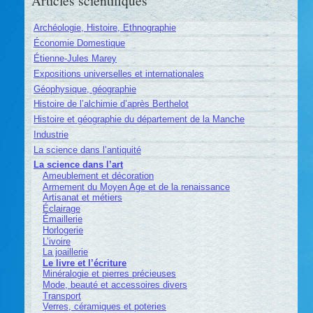
Articles scientifiques
Archéologie, Histoire, Ethnographie
Économie Domestique
Étienne-Jules Marey
Expositions universelles et internationales
Géophysique, géographie
Histoire de l’alchimie d’après Berthelot
Histoire et géographie du département de la Manche
Industrie
La science dans l’antiquité
La science dans l’art
Ameublement et décoration
Armement du Moyen Age et de la renaissance
Artisanat et métiers
Éclairage
Émaillerie
Horlogerie
L’ivoire
La joaillerie
Le livre et l’écriture
Minéralogie et pierres précieuses
Mode, beauté et accessoires divers
Transport
Verres, céramiques et poteries