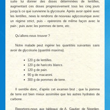
suite lui donner des doses déterminées de lentilles,
augmentant ces doses progressivement tous les cinq jours
jusqu’à ce que survienne la glycosurie. Après avoir opéré avec
les lentilles, news le rendrons de nouveau aglycosurique avec
un régime strict, puis - opérerons de même façon avec le
pain ; puis avec les pommes de terre, etc.
Qu’allons-nous trouver ?
Notre malade peut ingérer les quantités suivantes sans
avoir de glycosurie (quantité maxima).
120 g de lentilles.
120 g de haricots blancs.
120 g de pain.
90 g de macaroni.
300 g de pommes de terre.
Il semble donc, d’après cet examen brut ; que la pomme
de terre est bien mieux assimilée que les autres hydrates de
carbone.
Reportons-nous aux tableaux de A. Gautier, de Noorden,