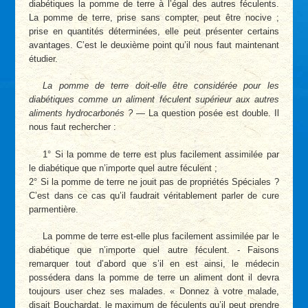
diabétiques la pomme de terre à l’égal des autres féculents.
La pomme de terre, prise sans compter, peut être nocive ;
prise en quantités déterminées, elle peut présenter certains
avantages. C’est le deuxième point qu’il nous faut maintenant
étudier.
La pomme de terre doit-elle être considérée pour les
diabétiques comme un aliment féculent supérieur aux autres
aliments hydrocarbonés ?
— La question posée est double. Il
nous faut rechercher :
1° Si la pomme de terre est plus facilement assimilée par
le diabétique que n’importe quel autre féculent ;
2° Si la pomme de terre ne jouit pas de propriétés Spéciales ?
C’est dans ce cas qu’il faudrait véritablement parler de cure
parmentière.
La pomme de terre est-elle plus facilement assimilée par le
diabétique que n’importe quel autre féculent. - Faisons
remarquer tout d’abord que s’il en est ainsi, le médecin
possédera dans la pomme de terre un aliment dont il devra
toujours user chez ses malades. « Donnez à votre malade,
disait Bouchardat, le maximum de féculents qu’il peut prendre