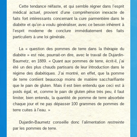
Cette tendance néfaste, et qui semble régner dans l’esprit
médical actuel, provient d’une compréhension inexacte de
faits fort intéressants concernant la cure parmentière dans le
diabète et qu’on a voulu généraliser, avec ce besoin inhérent à
l’esprit moderne de conclure immédiatement des faits
particuliers à une loi générale.
La « question des pommes de terre dans la thérapie du
diabète » est née, pourrait-on dire, avec le travail de Dujardin-
Baumetz, en 1889. « Quant aux pommes de terre, écrit-il, j’ai
été un des plus chauds partisans de leur introduction dans le
régime des diabétiques. J’ai montré, en effet, que la pomme
de terre contient beaucoup moins de matière saccharifiante
que le pain de gluten. Mais il est bien entendu que ceci est à
poids égal, et, comme le pain de gluten pèse très peu, il faut
limiter, bien entendu, la quantité de pomme de terre absorbée
chaque jour et ne pas dépasser 100 grammes de pommes de
terre cuites à l’eau. »
Dujardin-Baumetz conseille donc l’alimentation
restreinte
par les pommes de terre.