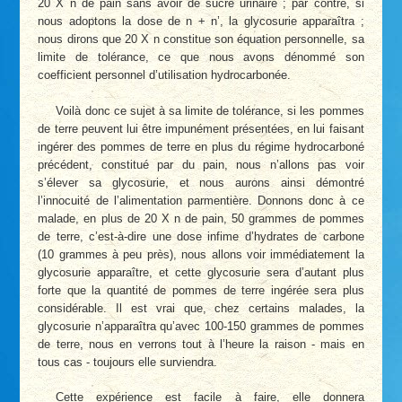
20 X n de pain sans avoir de sucre urinaire ; par contre, si
nous adoptons la dose de n + n’, la glycosurie apparaîtra ;
nous dirons que 20 X n constitue son équation personnelle, sa
limite de tolérance, ce que nous avons dénommé son
coefficient personnel d’utilisation hydrocarbonée.
Voilà donc ce sujet à sa limite de tolérance, si les pommes
de terre peuvent lui être impunément présentées, en lui faisant
ingérer des pommes de terre en plus du régime hydrocarboné
précédent, constitué par du pain, nous n’allons pas voir
s’élever sa glycosurie, et nous aurons ainsi démontré
l’innocuité de l’alimentation parmentière. Donnons donc à ce
malade, en plus de 20 X n de pain, 50 grammes de pommes
de terre, c’est-à-dire une dose infime d’hydrates de carbone
(10 grammes à peu près), nous allons voir immédiatement la
glycosurie apparaître, et cette glycosurie sera d’autant plus
forte que la quantité de pommes de terre ingérée sera plus
considérable. Il est vrai que, chez certains malades, la
glycosurie n’apparaîtra qu’avec 100-150 grammes de pommes
de terre, nous en verrons tout à l’heure la raison - mais en
tous cas - toujours elle surviendra.
Cette expérience est facile à faire, elle donnera