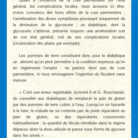
Quant à l’influence de la cure parmentière sur l’état
général, les complications locales, nous avouons ici être.
moins convaincu des bons effets de la cure parmentière ;
l’amélioration des divers symptômes provenant uniquement de
la diminution de la glycosurie ; un diabétique, dont la
glycosurie s’atténue, présente toujours une amélioration soit
de son état général, soit de ses complications locales
(cicatrisation des plaies par exemple).
Les pommes de terre constituent donc pour le diabétique
un. aliment qu’on peut permettre à la condition expresse qu’on
en réglemente l’emploi : ne parlons donc pas de cure
parmentière, si nous envisageons l’ingestion du féculent sans
mesure.
« C’est une erreur regrettable, écrivent A.et G. Bouchardat,
de conseiller aux diabétiques de remplacer le pain de gluten
par des pommes de terre cuites à l’eau. Lorsqu’on se hasarde
à le faire, le malade ne se contente pas du poids équivalent au
pain de gluten, ou des équivalents consommés
habituellement ; la quantité de fécule introduite dans le régime
dépasse alors la dose utilisée et passe sous forme de glucose
dans les urines ».