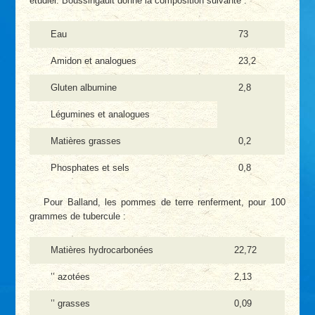
étudier. Boussingault donne la composition suivante :
Eau
73
Amidon et analogues
23,2
Gluten albumine
2,8
Légumines et analogues
Matières grasses
0,2
Phosphates et sels
0,8
Pour Balland, les pommes de terre renferment, pour 100
grammes de tubercule :
Matières hydrocarbonées
22,72
’’ azotées
2,13
’’ grasses
0,09