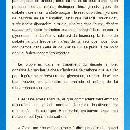
pathologique du diabète, nous dirons qu’on peut d’une façon
pratique tout au moins, distinguer deux grands types de
diabète : dans l’un,
diabète simple
; la restriction des hydrates
de carbone de l’alimentation, ainsi que l’établit Bouchardat,
suffit à faire disparaître le sucre urinaire ; dans l’autre,
diabète
consomptif
, cette restriction est insuffisante à faire cesser la
glycosurie. Le diabète simple est de beaucoup la forme de
diabète la plus fréquente ; c’est de lui seul que nous nous
occuperons dans cette étude, car seul il se prête, à ce point
de vue, à des recherches exactes.
Le problème, dans le traitement du diabète simple,
consiste à chercher la dose d’hydrates de carbone que le sujet
peut ingérer sans présenter de glycosurie, et cette dose une
fois trouvée, de permettre au malade et même de lui
recommander
d’en user.
C’est une erreur absolue, et que commettent fréquemment
aujourd’hui un grand nombre d’auteurs insuffisamment
renseignés, de dire que Bouchardat proscrivait chez ses
malades tout hydrate de carbone.
« C’est une chose bien simple à dire que celle-ci : quand