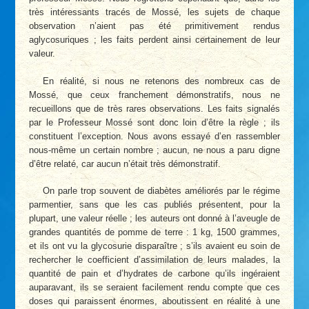
très intéressants tracés de Mossé, les sujets de chaque
observation n’aient pas été primitivement rendus
aglycosuriques ; les faits perdent ainsi certainement de leur
valeur.
En réalité, si nous ne retenons des nombreux cas de
Mossé, que ceux franchement démonstratifs, nous ne
recueillons que de très rares observations. Les faits signalés
par le Professeur Mossé sont donc loin d’être la règle ; ils
constituent l’exception. Nous avons essayé d’en rassembler
nous-même un certain nombre ; aucun, ne nous a paru digne
d’être relaté, car aucun n’était très démonstratif.
On parle trop souvent de diabètes améliorés par le régime
parmentier, sans que les cas publiés présentent, pour la
plupart, une valeur réelle ; les auteurs ont donné à l’aveugle de
grandes quantités de pomme de terre : 1 kg, 1500 grammes,
et ils ont vu la glycosurie disparaître ; s’ils avaient eu soin de
rechercher le coefficient d’assimilation de leurs malades, la
quantité de pain et d’hydrates de carbone qu’ils ingéraient
auparavant, ils se seraient facilement rendu compte que ces
doses qui paraissent énormes, aboutissent en réalité à une