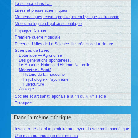
La science dans l’art
Livres et presse scientifiques
Mathématiques, cosmographie, astrophysique, astronomie
Médecine légale et police scientifique
Physique, Chimie
Première guerre mondiale
Recettes Utiles de La Science Illustrée et de La Nature
Sciences de la vie
Botanique — Agronomie
Des générations spontanées.
Le Muséum National d’Histoire Naturelle
Médecine - Santé
Histoire de la médecine
Psychologie - Psychiatrie
Puériculture
Zoologie
e
Société et artisanat japonais à la fin du XIX
siècle
Transport
Dans la même rubrique
Insensibilité absolue produite au moyen du sommeil magnétique
Une main automatique pour mutilés