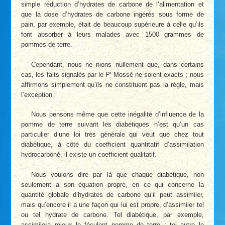
simple réduction d’hydrates de carbone de l’alimentation et
que la dose d’hydrates de carbone ingérés sous forme de
pain, par exemple, était de beaucoup supérieure à celle qu’ils
font absorber à leurs malades avec 1500 grammes de
pommes de terre.
Cependant, nous ne nions nullement que, dans certains
r
cas, les faits signalés par le P
Mossé ne soient exacts ; nous
affirmons simplement qu’ils ne constituent pas la règle, mais
l’exception.
Nous pensons même que cette inégalité d’influence de la
pomme de terre suivant les diabétiques n’est qu’un cas
particulier d’une loi très générale qui veut que chez tout
diabétique, à côté du coefficient quantitatif d’assimilation
hydrocarboné, il existe un coefficient qualitatif.
Nous voulons dire par là que chaque diabétique, non
seulement a son équation propre, en ce qui concerne la
quantité globale d’hydrates de carbone qu’il peut assimiler,
mais qu’encore il a une façon qui lui est propre, d’assimiler tel
ou tel hydrate de carbone. Tel diabétique, par exemple,
assimilera mieux le féculent pomme de terre ; tel autre le