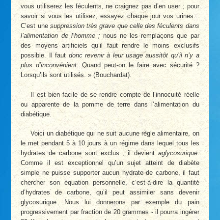
vous utiliserez les féculents, ne craignez pas d’en user ; pour
savoir si vous les utilisez, essayez chaque jour vos urines...
C’est une
suppression très grave que celle des féculents dans
l’alimentation de l’homme ;
nous ne les remplaçons que par
des moyens artificiels qu’il faut rendre le moins exclusifs
possible. Il faut
donc revenir à leur usage aussitôt qu’il n’y a
plus d’inconvénient
. Quand peut-on le faire avec sécurité ?
Lorsqu’ils sont utilisés. » (Bouchardat).
Il est bien facile de se rendre compte de l’innocuité réelle
ou apparente de la pomme de terre dans l’alimentation du
diabétique.
Voici un diabétique qui ne suit aucune règle alimentaire, on
le met pendant 5 à 10 jours à un régime dans lequel tous les
hydrates de carbone sont exclus ; il devient
aglycosurique
.
Comme il est exceptionnel qu’un sujet atteint de diabète
simple ne puisse supporter aucun hydrate de carbone, il faut
chercher son équation personnelle, c’est-à-dire la quantité
d’hydrates de carbone, qu’il peut assimiler sans devenir
glycosurique. Nous lui donnerons par exemple du pain
progressivement par fraction de 20 grammes - il pourra ingérer