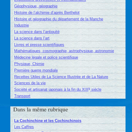
Géophysique, géographie
Histoire de l’alchimie d’après Berthelot
Histoire et géographie du département de la Manche
Industrie
La science dans l’antiquité
La science dans l’art
Livres et presse scientifiques
Mathématiques, cosmographie, astrophysique, astronomie
Médecine légale et police scientifique
Physique, Chimie
Première guerre mondiale
Recettes Utiles de La Science Illustrée et de La Nature
Sciences de la vie
e
Société et artisanat japonais à la fin du XIX
siècle
Transport
Dans la même rubrique
La Cochinchine et les Cochinchinois
Les Caffres