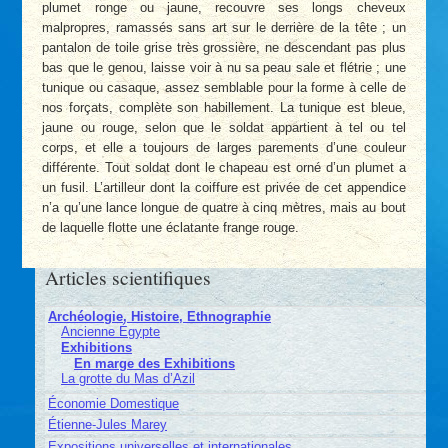
plumet ronge ou jaune, recouvre ses longs cheveux
malpropres, ramassés sans art sur le derrière de la tête ; un
pantalon de toile grise très grossière, ne descendant pas plus
bas que le genou, laisse voir à nu sa peau sale et flétrie ; une
tunique ou casaque, assez semblable pour la forme à celle de
nos forçats, complète son habillement. La tunique est bleue,
jaune ou rouge, selon que le soldat appartient à tel ou tel
corps, et elle a toujours de larges parements d’une couleur
différente. Tout soldat dont le chapeau est orné d’un plumet a
un fusil. L’artilleur dont la coiffure est privée de cet appendice
n’a qu’une lance longue de quatre à cinq mètres, mais au bout
de laquelle flotte une éclatante frange rouge.
Articles scientifiques
Archéologie, Histoire, Ethnographie
Ancienne Égypte
Exhibitions
En marge des Exhibitions
La grotte du Mas d’Azil
Économie Domestique
Étienne-Jules Marey
Expositions universelles et internationales