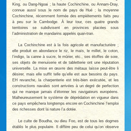
King, ou Dang-Ngoai ; la haute Cochinchine, ou Annam-Dray,
connue aussi sous le nom de pays de Hué ; la moyenne
Cochinchine, récemment formée des empiétements faits peu
à peu sur le Cambodge. À leur tour, ces quatre grands
territoires se subdivisent en provinces placées sous
l’administration de mandarins appelés quan-tran.
La Cochinchine est à la fois agricole et manufacturière ;
elle produit en abondance le riz, le maïs, le millet, le coton,
l’indigo, la canne à sucre, le mûrier, etc., ses étoffes de soie,
ses objets de menuiserie et de tabletterie ont une réputation
universelle. La mise en œuvre des métaux laisse peut-être li
désirer, mais elle suffit telle qu’elle est aux besoins du pays.
EH revanche, la charpenterie est très-bien exécutée, et les
constructions navales sont arrivées à un degré de perfection
qui ne manque jamais d’étonner les navigateurs européens.
Malheureusement le système de déprédation en vigueur dans
ce pays empêchera longtemps encore en Cochinchine l’emploi
des richesses dont la nature l’a dotée.
Le culte de Boudha, ou dieu Foo, est de tous les dogmes
établis le plus populaire. Il diffère peu de celui qu’on observe