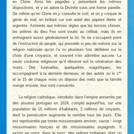
en Chine. Ainsi les pagodes y présentent les mêmes
dispositions, et y on adore la Divinité sous une forme pareille.
De même qu’en Chine on y consulte le sort, et on y conjure le
génie du mal, en brûlant sur son autel des papiers dorés et
argentés. Astreints aux mêmes règles que les bonzes chinois,
les prêtres du dieu Foo sont voués au célibat, mais ils en
enfreignent assez généralement la loi. Ils ne s’occupent point
de l’instruction du peuple, qui possède si peu de notions sur la
religion nationale qu’on l’a vu plusieurs fois délibérer sur le
choix d’une croyance, et souvent n’en admettre aucune. La
seule coutume religieuse qu’il observe est la vénération des
morts. Des funérailles, quelquefois magnifiques, les
er
accompagnent à la dernière demeure, et des autels où le 1
et le 15 de chaque mois on dépose des mets que la famille
mange ensuite, leur sont consacrés.
La religion catholique, introduite dans l’empire annamite par
des jésuites portugais en 1624, compte aujourd’hui, sur une
population de 15 millions d’habitants, 2 millions de croyants,
dont la persécution augmente le nombre tous les jours. Elle
est représentée par trente missionnaires environ, savoir : vingt
missionnaires français et dix missionnaires espagnols. Il
existe en outre, dans le pays, des prêtres indigènes dont on