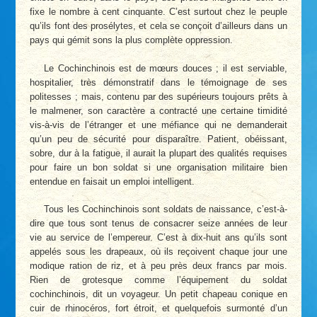
fixe le nombre à cent cinquante. C’est surtout chez le peuple
qu’ils font des prosélytes, et cela se conçoit d’ailleurs dans un
pays qui gémit sons la plus complète oppression.
Le Cochinchinois est de mœurs douces ; il est serviable,
hospitalier, très démonstratif dans le témoignage de ses
politesses ; mais, contenu par des supérieurs toujours prêts à
le malmener, son caractère a contracté une certaine timidité
vis-à-vis de l’étranger et une méfiance qui ne demanderait
qu’un peu de sécurité pour disparaître. Patient, obéissant,
sobre, dur à la fatigue, il aurait la plupart des qualités requises
pour faire un bon soldat si une organisation militaire bien
entendue en faisait un emploi intelligent.
Tous les Cochinchinois sont soldats de naissance, c’est-à-
dire que tous sont tenus de consacrer seize années de leur
vie au service de l’empereur. C’est à dix-huit ans qu’ils sont
appelés sous les drapeaux, où ils reçoivent chaque jour une
modique ration de riz, et à peu près deux francs par mois.
Rien de grotesque comme l’équipement du soldat
cochinchinois, dit un voyageur. Un petit chapeau conique en
cuir de rhinocéros, fort étroit, et quelquefois surmonté d’un