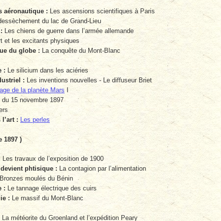
 aéronautique :
Les ascensions scientifiques à Paris
essèchement du lac de Grand-Lieu
:
Les chiens de guerre dans l’armée allemande
t et les excitants physiques
ue du globe :
La conquête du Mont-Blanc
 :
Le silicium dans les aciéries
striel :
Les inventions nouvelles - Le diffuseur Briet
ge de la planète Mars
I
du 15 novembre 1897
ers
l’art :
Les perles
e 1897 )
:
Les travaux de l’exposition de 1900
evient phtisique :
La contagion par l’alimentation
Bronzes moulés du Bénin
 :
Le tannage électrique des cuirs
e :
Le massif du Mont-Blanc
La météorite du Groenland et l’expédition Peary