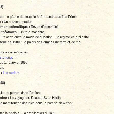
98)
s :
La pêche du dauphin à tête ronde aux îles Féroë
 :
Un nouveau produit
ent scientifique :
Revue d’électricité
théâtrales :
Un truc macabre
:
Relation entre le mode de sudation - Le régime et la pilosité
elle de 1900 :
Le palais des armées de terre et de mer
rbines américaines
ste rouge
III
du 17 Janvier 1898
ers
 :
Les sedum
898)
its de pétrole dans l’océan
tion :
Le voyage du Docteur Sven Hedin
a manutention des blés dans le port de New-York
 la phtisie :
La stérilisation du lait