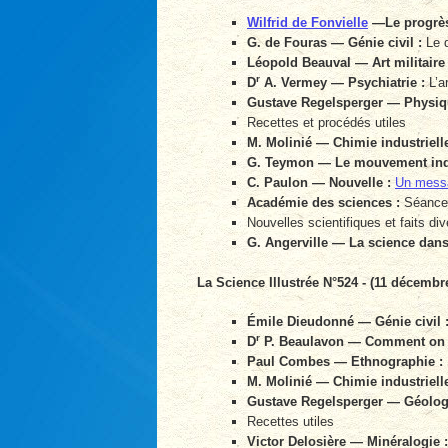
Wilfrid de Fonvielle
—Le progrès
G. de Fouras — Génie civil :
Le d
Léopold Beauval — Art militaire 
r
D
A. Vermey — Psychiatrie :
L’ar
Gustave Regelsperger — Physiq
Recettes et procédés utiles
M. Molinié — Chimie industrielle
G. Teymon — Le mouvement indu
C. Paulon — Nouvelle :
Un messa
Académie des sciences :
Séance 
Nouvelles scientifiques et faits div
G. Angerville — La science dans 
La Science Illustrée N°524 - (11 décembr
Émile Dieudonné — Génie civil 
r
D
P. Beaulavon — Comment on d
Paul Combes — Ethnographie :
M. Molinié — Chimie industrielle
Gustave Regelsperger — Géologi
Recettes utiles
Victor Delosière — Minéralogie :