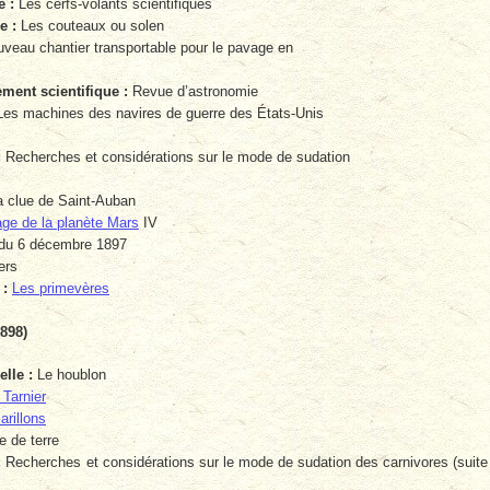
 :
Les cerfs-volants scientifiques
e :
Les couteaux ou solen
veau chantier transportable pour le pavage en
ent scientifique :
Revue d’astronomie
es machines des navires de guerre des États-Unis
:
Recherches et considérations sur le mode de sudation
 clue de Saint-Auban
ge de la planète Mars
IV
du 6 décembre 1897
ers
 :
Les primevères
898)
lle :
Le houblon
Tarnier
arillons
e de terre
:
Recherches et considérations sur le mode de sudation des carnivores (suite