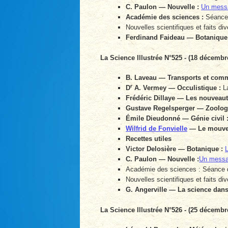
C. Paulon — Nouvelle :
Un messa
Académie des sciences :
Séance 
Nouvelles scientifiques et faits div
Ferdinand Faideau — Botanique
La Science Illustrée N°525 - (18 décembr
B. Laveau — Transports et comm
r
D
A. Vermey — Occulistique :
La
Frédéric Dillaye — Les nouveauté
Gustave Regelsperger — Zoologi
Émile Dieudonné — Génie civil 
Wilfrid de Fonvielle
— Le mouvem
Recettes utiles
Victor Delosière — Botanique :
L
C. Paulon — Nouvelle :
Un messa
Académie des sciences : Séance 
Nouvelles scientifiques et faits div
G. Angerville — La science dans 
La Science Illustrée N°526 - (25 décembr