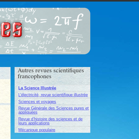
ces
Autres revues scientifiques
francophones
La Science Illustrée
L’électricité, revue scientifique illustrée
Sciences et voyages
Revue Générale des Sciences pures et
appliquées
Revue d’histoire des sciences et de
leurs applications
Mécanique populaire