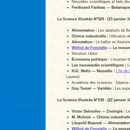
Nouvelles scientifiques et faits div
Ferdinand Faideau — Botanique
La Science Illustrée N°529 - (15 janvier 1
Alimentation :
Les abattoirs de Be
Chimie industrielle :
Utilisation 
Aérostation :
Le ballon en Alumi
Wilfrid de Fonvielle
— Le mouvem
Recettes Utiles
Économie politique :
L’examen de
Les nouveautés scientifiques :
Le
H.G. Wells — Nouvelle :
L’île de
Laurent)
Académie des sciences : Séance 
Guy Tomel — Variétés :
Les expert
La Science Illustrée N°530 - (22 janvier 1
Victor Delosière — Zoologie :
Le
M. Molinié — Chimie industrielle
Léopold Beauval — Alimentation
Wilfrid de Fonvielle
— Le mouvem