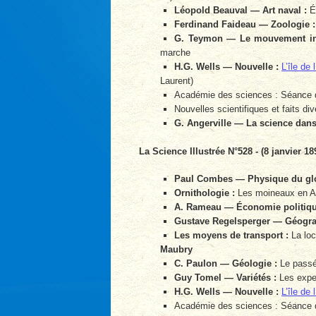
Léopold Beauval — Art naval :
Éc
Ferdinand Faideau — Zoologie :
G. Teymon — Le mouvement ind
marche
H.G. Wells — Nouvelle :
L’île de
Laurent)
Académie des sciences : Séance 
Nouvelles scientifiques et faits div
G. Angerville — La science dans 
La Science Illustrée N°528 - (8 janvier 18
Paul Combes — Physique du gl
Ornithologie :
Les moineaux en Al
A. Rameau — Économie politiqu
Gustave Regelsperger — Géogra
Les moyens de transport :
La lo
Maubry
C. Paulon — Géologie :
Le passé,
Guy Tomel — Variétés :
Les exper
H.G. Wells — Nouvelle :
L’île de
Académie des sciences : Séance 