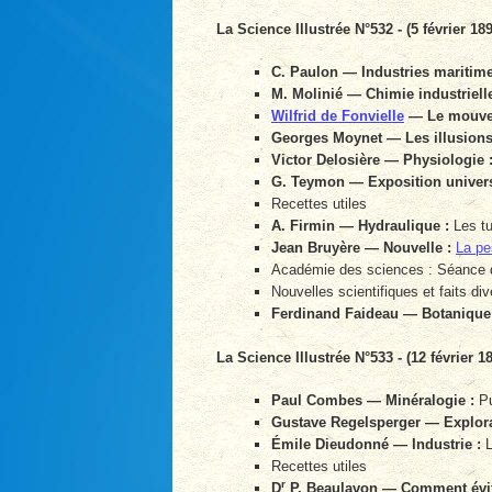
La Science Illustrée N°532 - (5 février 18
C. Paulon — Industries maritime
M. Molinié — Chimie industrielle
Wilfrid de Fonvielle
— Le mouvem
Georges Moynet — Les illusions 
Victor Delosière — Physiologie 
G. Teymon — Exposition univers
Recettes utiles
A. Firmin — Hydraulique :
Les tu
Jean Bruyère — Nouvelle :
La pe
Académie des sciences : Séance 
Nouvelles scientifiques et faits div
Ferdinand Faideau — Botanique
La Science Illustrée N°533 - (12 février 1
Paul Combes — Minéralogie :
Pu
Gustave Regelsperger — Explora
Émile Dieudonné — Industrie :
L
Recettes utiles
r
D
P. Beaulavon — Comment éviter