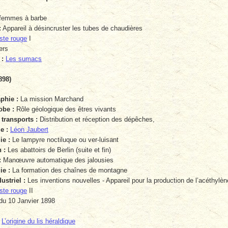
femmes à barbe
:
Appareil à désincruster les tubes de chaudières
ste rouge
I
ers
 :
Les sumacs
898)
phie :
La mission Marchand
obe :
Rôle géologique des êtres vivants
transports :
Distribution et réception des dépêches,
e :
Léon Jaubert
ie :
Le lampyre noctiluque ou ver-luisant
 :
Les abattoirs de Berlin (suite et fin)
:
Manœuvre automatique des jalousies
e :
La formation des chaînes de montagne
striel :
Les inventions nouvelles - Appareil pour la production de l’acéthylèn
ste rouge
II
du 10 Janvier 1898
L’origine du lis héraldique