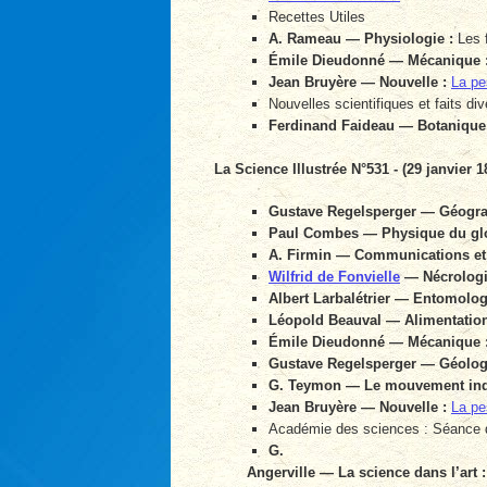
Recettes Utiles
A. Rameau — Physiologie :
Les 
Émile Dieudonné — Mécanique 
Jean Bruyère — Nouvelle :
La pe
Nouvelles scientifiques et faits div
Ferdinand Faideau — Botanique
La Science Illustrée N°531 - (29 janvier 1
Gustave Regelsperger — Géogra
Paul Combes — Physique du gl
A. Firmin — Communications et 
Wilfrid de Fonvielle
— Nécrologi
Albert Larbalétrier — Entomolog
Léopold Beauval — Alimentation
Émile Dieudonné — Mécanique 
Gustave Regelsperger — Géologi
G. Teymon — Le mouvement indu
Jean Bruyère — Nouvelle :
La pe
Académie des sciences : Séance 
G.
Angerville — La science dans l’art :