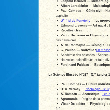
Léopold Beauval — Météorologie
Albert Larbalétrier — Malacologi
Paul Combes — Génie civil :
Nou
asphalte
Wilfrid de Fonvielle
— Le mouvem
Edmond Lievenie — Art naval :
L
Recettes utiles
Victor Delosière — Physiologie 
des carnivores
A. de Redmayne — Géologie :
La
C. Paulon — Nouvelle :
Un messa
Académie des sciences : Séance 
Nouvelles scientifiques et faits div
Ferdinand Faideau — Botanique
er
La Science Illustrée N°527 - (1
janvier 1
Paul Combes — Culture industrie
r
r
D
A. Vermey
—
Nécrologie : le D
A. Rameau — Acoustique :
Les c
Agronomie :
L’origine de la pomm
Victor Delosière — Physiologie 
fin)