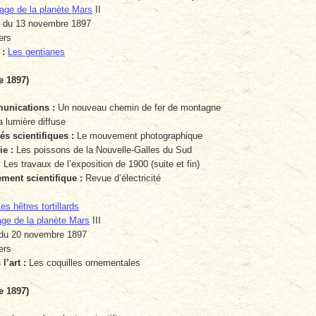
ge de la planète Mars
II
du 13 novembre 1897
ers
 :
Les gentianes
e 1897)
unications :
Un nouveau chemin de fer de montagne
 lumière diffuse
s scientifiques :
Le mouvement photographique
e :
Les poissons de la Nouvelle-Galles du Sud
:
Les travaux de l’exposition de 1900 (suite et fin)
ent scientifique :
Revue d’électricité
es hêtres tortillards
ge de la planète Mars
III
du 20 novembre 1897
ers
l’art :
Les coquilles ornementales
e 1897)