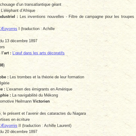
houage d’un transatlantique géant
L’éléphant d’Afrique
ustriel :
Les inventions nouvelles - Filtre de campagne pour les troupes
 l’Æpyornis
I (traduction : Achille
du 13 décembre 1897
ers
l’art :
L’œuf dans les arts décoratifs
98
)
obe :
Les trombes et la théorie de leur formation
gérie
e :
L’examen des émigrants en Amérique
phie :
La navigabilité du Mékong
comotive Heilmann
Victorien
 le présent et l’avenir des cataractes du Niagara
tises en écriture
 l’Æpyornis
II (traduction : Achille Laurent)
du 20 décembre 1897