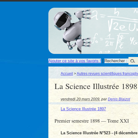
Ajouter ce site à vos favoris !
|
Rechercher :
Accueil
>
Autres revues scientifiques francop
La Science Illustrée 1898
vendredi 20 mars 2009
,
par
Denis Blaizot
La Science Illustrée 1897
Premier semestre 1898 — Tome XXI
La Science Illustrée N°523 - (4 décembre