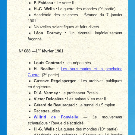
F. Faideau :
Le verre II
e
H.-G. Wells :
La guerre des mondes (9
partie)
Académie des sciences : Séance du 7 janvier
1901
Nouvelles scientifiques et faits divers
Léon Dormoy :
Un éventail ingénieusement
façonné
er
N° 688 —1
février 1901
Louis Contrard :
Les népenthès
H. Noalhat :
Les sous-marins et la prochaine
e
Guerre,
(3
partie)
Gustave Regelsperger :
Les archives publiques
en Angleterre
r
D
A. Vermey :
Le professeur Potain
Victor Delosière :
Les animaux en mer III
Gérard de Beauregard :
Le tunnel du Simplon
Recettes utiles
Wilfrid de Fonvielle
—
Le mouvement
scientifique :
Revue d’électricité
e
H.-G. Wells :
La guerre des mondes (10
partie)