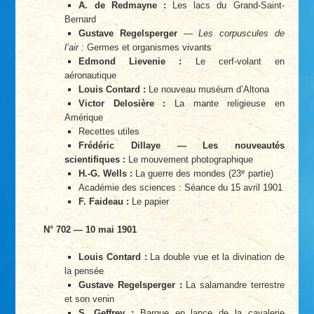
A. de Redmayne :
Les lacs du Grand-Saint-
Bernard
Gustave Regelsperger
—
Les corpuscules de
l’air :
Germes et organismes vivants
Edmond Lievenie :
Le cerf-volant en
aéronautique
Louis Contard :
Le nouveau muséum d’Altona
Victor Delosière :
La mante religieuse en
Amérique
Recettes utiles
Frédéric Dillaye — Les nouveautés
scientifiques :
Le mouvement photographique
e
H.-G. Wells :
La guerre des mondes (23
partie)
Académie des sciences : Séance du 15 avril 1901
F. Faideau :
Le papier
N° 702 — 10 mai 1901
Louis Contard :
La double vue et la divination de
la pensée
Gustave Regelsperger :
La salamandre terrestre
et son venin
S. Geffrey :
Barque en lance de la cavalerie