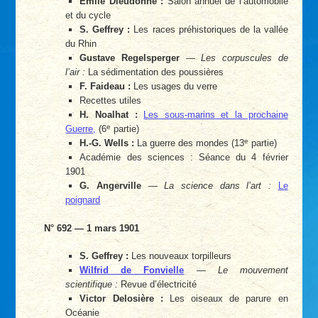
Émile Dieudonné :
Salon annuel de l’automobile
et du cycle
S. Geffrey :
Les races préhistoriques de la vallée
du Rhin
Gustave Regelsperger
—
Les corpuscules de
l’air :
La sédimentation des poussières
F. Faideau :
Les usages du verre
Recettes utiles
H. Noalhat :
Les sous-marins et la prochaine
e
Guerre,
(6
partie)
e
H.-G. Wells :
La guerre des mondes (13
partie)
Académie des sciences : Séance du 4 février
1901
G. Angerville
—
La science dans l’art :
Le
poignard
N° 692 — 1 mars 1901
S. Geffrey :
Les nouveaux torpilleurs
Wilfrid de Fonvielle
—
Le mouvement
scientifique :
Revue d’électricité
Victor Delosière :
Les oiseaux de parure en
Océanie