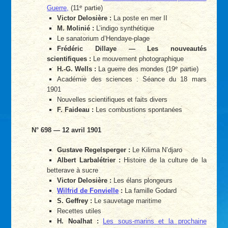
e
Guerre,
(11
partie)
Victor Delosière :
La poste en mer II
M. Molinié :
L’indigo synthétique
Le sanatorium d’Hendaye-plage
Frédéric Dillaye — Les nouveautés
scientifiques :
Le mouvement photographique
e
H.-G. Wells :
La guerre des mondes (19
partie)
Académie des sciences : Séance du 18 mars
1901
Nouvelles scientifiques et faits divers
F. Faideau :
Les combustions spontanées
N° 698 — 12 avril 1901
Gustave Regelsperger :
Le Kilima N’djaro
Albert Larbalétrier :
Histoire de la culture de la
betterave à sucre
Victor Delosière :
Les élans plongeurs
Wilfrid de Fonvielle
:
La famille Godard
S. Geffrey :
Le sauvetage maritime
Recettes utiles
H. Noalhat :
Les sous-marins et la prochaine