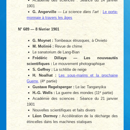
Académie des sciences : Séance du 14 janvier
1901
G. Angerville
—
La science dans l’art :
Le porte-
monnaie à travers les âges
N° 689 — 8 février 1901
G. Moynet :
Tombeaux étrusques, à Orvieto
M. Molinié :
Revue de chime
Le sanatorium de Lang-Bian
Frédéric Dillaye — Les nouveautés
scientifiques :
Le mouvement photographique
S. Geffrey :
La schlitte de neige
H. Noalhat :
Les sous-marins et la prochaine
e
Guerre,
(4
partie)
Gustave Regelsperger :
Le lac Tanganyika
e
H.-G. Wells :
La guerre des mondes (11
partie)
Académie des sciences : Séance du 21 janvier
1901
Nouvelles scientifiques et faits divers
Léon Dormoy :
Accélération de la décharge des
étincelles dans les machines statiques