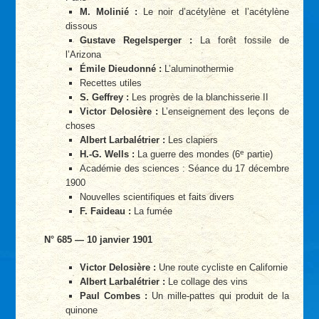
M. Molinié :
Le noir d’acétylène et l’acétylène
dissous
Gustave Regelsperger :
La forêt fossile de
l’Arizona
Émile Dieudonné :
L’aluminothermie
Recettes utiles
S. Geffrey :
Les progrès de la blanchisserie II
Victor Delosière :
L’enseignement des leçons de
choses
Albert Larbalétrier :
Les clapiers
e
H.-G. Wells :
La guerre des mondes (6
partie)
Académie des sciences : Séance du 17 décembre
1900
Nouvelles scientifiques et faits divers
F. Faideau :
La fumée
N° 685 — 10 janvier 1901
Victor Delosière :
Une route cycliste en Californie
Albert Larbalétrier :
Le collage des vins
Paul Combes :
Un mille-pattes qui produit de la
quinone