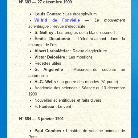
N° 683 — 27 décembre 1900
Louis Contard :
Les drosophyllum
Wilfrid de Fonvielle
—
Le mouvement
scientifique :
Revue d’électricité
S. Geffrey :
Les progrès de la blanchisserie I
Émile Dieudonné :
L’électro-aimant dans la
chirurgie de l’œil
Albert Larbalétrier :
Revue d’agriculture
Victor Delosière :
Les mouflons
Recettes utiles
G. Angerville :
Mesures de sécurité en
automobile
e
H.-G. Wells :
La guerre des mondes (5
partie)
Académie des sciences : Séance du 10 décembre
1900
Nouvelles scientifiques et faits divers
F. Faideau :
Le vent
N° 684 — 3 janvier 1901
Paul Combes :
L’institut de vaccine animale de
Paris