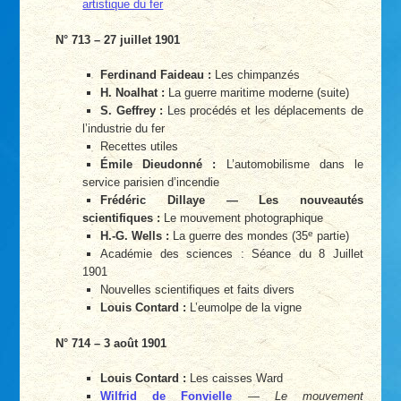
artistique du fer
N° 713 – 27 juillet 1901
Ferdinand Faideau :
Les chimpanzés
H. Noalhat :
La guerre maritime moderne (suite)
S. Geffrey :
Les procédés et les déplacements de
l’industrie du fer
Recettes utiles
Émile Dieudonné :
L’automobilisme dans le
service parisien d’incendie
Frédéric Dillaye — Les nouveautés
scientifiques :
Le mouvement photographique
e
H.-G. Wells :
La guerre des mondes (35
partie)
Académie des sciences : Séance du 8 Juillet
1901
Nouvelles scientifiques et faits divers
Louis Contard :
L’eumolpe de la vigne
N° 714 – 3 août 1901
Louis Contard :
Les caisses Ward
Wilfrid de Fonvielle
—
Le mouvement