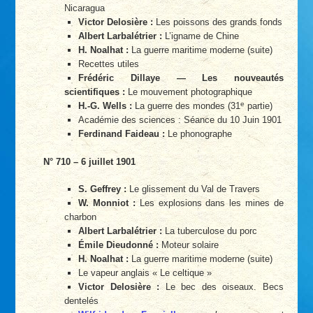
Nicaragua
Victor Delosière :
Les poissons des grands fonds
Albert Larbalétrier :
L’igname de Chine
H. Noalhat :
La guerre maritime moderne (suite)
Recettes utiles
Frédéric Dillaye — Les nouveautés
scientifiques :
Le mouvement photographique
e
H.-G. Wells :
La guerre des mondes (31
partie)
Académie des sciences : Séance du 10 Juin 1901
Ferdinand Faideau :
Le phonographe
N° 710 – 6 juillet 1901
S. Geffrey :
Le glissement du Val de Travers
W. Monniot :
Les explosions dans les mines de
charbon
Albert Larbalétrier :
La tuberculose du porc
Émile Dieudonné :
Moteur solaire
H. Noalhat :
La guerre maritime moderne (suite)
Le vapeur anglais « Le celtique »
Victor Delosière :
Le bec des oiseaux. Becs
dentelés