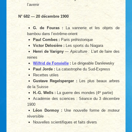
l’avenir
N° 682 — 20 décembre 1900
G. de Fouras :
La vannerie et les objets de
bambou dans l’extrême-orient
Paul Combes :
Paris préhistorique
Victor Delosière :
Les sports du Niagara
Henri de Varigny
—
Apiculture :
L’art de faire des
reines
Wilfrid de Fonvielle
:
Le dirigeable Danilewsky
Paul Jorde :
La catastrophe du Sud-Express
Recettes utiles
Gustave Regelsperger :
Les plus beaux arbres
de la Suisse
e
H.-G. Wells :
La guerre des mondes (4
partie)
Académie des sciences : Séance du 3 décembre
1900
Léon Dormoy :
Une nouvelle forme de moteur
réversible
Nouvelles scientifiques et faits divers