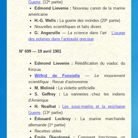
e
Guerre,
(12
partie)
Edmond Lievenie :
Nouveau canon de la marine
américaine
e
H.-G. Wells :
La guerre des mondes (20
partie)
Nouvelles scientifiques et faits divers
G. Angerville
—
La science dans l’art :
L’usage
des poteries dans l’antiquité grecque
N° 699 — 19 avril 1901
Edmond Lievenie :
Réédification du viaduc du
Kinzua
Wilfrid de Fonvielle
—
Le mouvement
scientifique :
Revue d’astronomie
M. Molinié :
La violette artificielle
S. Geffrey :
La vanneries chez les indiens
d’Amérique
H. Noalhat :
Les sous-marins et la prochaine
e
Guerre,
(13
partie)
Édouard Lockroy :
La marine marchande
e
allemande (1
partie)
Recettes utiles
Émile Dieudonné :
Comment fonctionne un