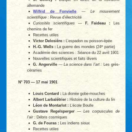
allemande
Wilfrid de Fonvielle
—
Le mouvement
scientifique :
Revue d’électricité
Curiosités scientifiques
—
F. Faideau :
Les
chemins de fer
Recettes utiles
Victor Delosière :
L’espadon ou poisson-épée
e
H.-G. Wells :
La guerre des mondes (24
partie)
Académie des sciences : Séance du 22 avril 1901
Nouvelles scientifiques et faits divers
G. Angerville
—
La science dans l’art :
Les grès-
cérames
N° 703 — 17 mai 1901
Louis Contard :
La dionée gobe-mouches
Albert Larbalétrier :
Histoire de la culture du lin
Léon de Montarlot :
L’école Boulle
Gustave Regelsperger
—
Les corpuscules de
l’air :
Débris cosmiques
G. de Fouras :
Les indiens sioux
Recettes utiles