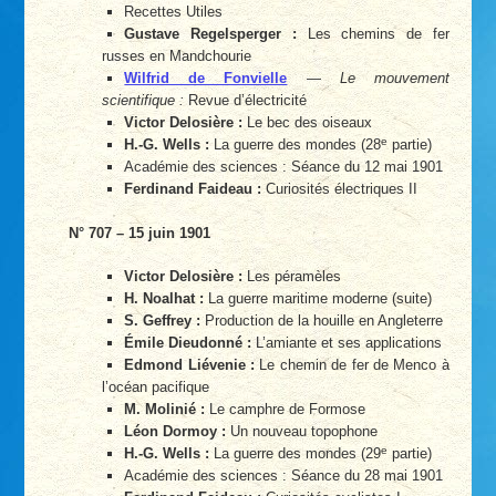
Recettes Utiles
Gustave Regelsperger :
Les chemins de fer
russes en Mandchourie
Wilfrid de Fonvielle
—
Le mouvement
scientifique :
Revue d’électricité
Victor Delosière :
Le bec des oiseaux
e
H.-G. Wells :
La guerre des mondes (28
partie)
Académie des sciences : Séance du 12 mai 1901
Ferdinand Faideau :
Curiosités électriques II
N° 707 – 15 juin 1901
Victor Delosière :
Les péramèles
H. Noalhat :
La guerre maritime moderne (suite)
S. Geffrey :
Production de la houille en Angleterre
Émile Dieudonné :
L’amiante et ses applications
Edmond Liévenie :
Le chemin de fer de Menco à
l’océan pacifique
M. Molinié :
Le camphre de Formose
Léon Dormoy :
Un nouveau topophone
e
H.-G. Wells :
La guerre des mondes (29
partie)
Académie des sciences : Séance du 28 mai 1901