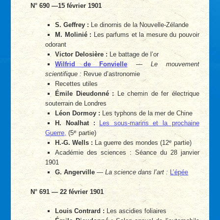
N° 690 —15 février 1901
S. Geffrey :
Le dinornis de la Nouvelle-Zélande
M. Molinié :
Les parfums et la mesure du pouvoir
odorant
Victor Delosière :
Le battage de l’or
Wilfrid de Fonvielle
—
Le mouvement
scientifique :
Revue d’astronomie
Recettes utiles
Émile Dieudonné :
Le chemin de fer électrique
souterrain de Londres
Léon Dormoy :
Les typhons de la mer de Chine
H. Noalhat :
Les sous-marins et la prochaine
e
Guerre,
(5
partie)
e
H.-G. Wells :
La guerre des mondes (12
partie)
Académie des sciences : Séance du 28 janvier
1901
G. Angerville
—
La science dans l’art :
L’épée
N° 691 — 22 février 1901
Louis Contrard :
Les ascidies foliaires