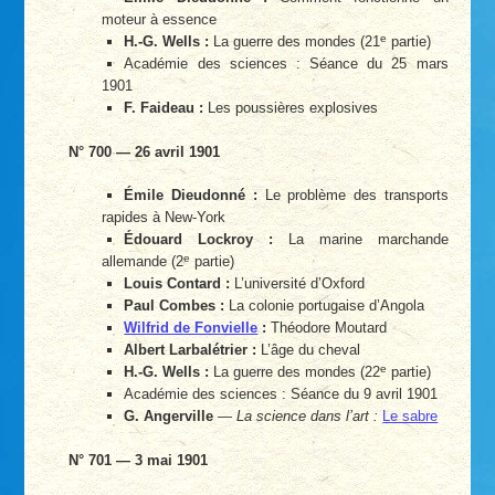
moteur à essence
e
H.-G. Wells :
La guerre des mondes (21
partie)
Académie des sciences : Séance du 25 mars
1901
F. Faideau :
Les poussières explosives
N° 700 — 26 avril 1901
Émile Dieudonné :
Le problème des transports
rapides à New-York
Édouard Lockroy :
La marine marchande
e
allemande (2
partie)
Louis Contard :
L’université d’Oxford
Paul Combes :
La colonie portugaise d’Angola
Wilfrid de Fonvielle
:
Théodore Moutard
Albert Larbalétrier :
L’âge du cheval
e
H.-G. Wells :
La guerre des mondes (22
partie)
Académie des sciences : Séance du 9 avril 1901
G. Angerville
—
La science dans l’art :
Le sabre
N° 701 — 3 mai 1901