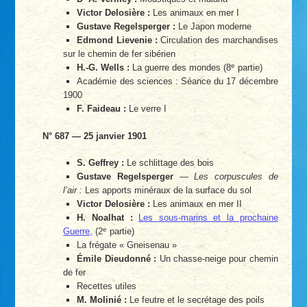
Victor Delosière :
Les animaux en mer I
Gustave Regelsperger :
Le Japon moderne
Edmond Lievenie :
Circulation des marchandises
sur le chemin de fer sibérien
e
H.-G. Wells :
La guerre des mondes (8
partie)
Académie des sciences : Séance du 17 décembre
1900
F. Faideau :
Le verre I
N° 687 — 25 janvier 1901
S. Geffrey :
Le schlittage des bois
Gustave Regelsperger
—
Les corpuscules de
l’air :
Les apports minéraux de la surface du sol
Victor Delosière :
Les animaux en mer II
H. Noalhat :
Les sous-marins et la prochaine
e
Guerre,
(2
partie)
La frégate « Gneisenau »
Émile Dieudonné :
Un chasse-neige pour chemin
de fer
Recettes utiles
M. Molinié :
Le feutre et le secrétage des poils