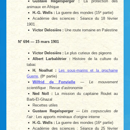
Gustave Regelsperger :
La protection des
animaux en Afrique
e
H.-G. Wells :
La guerre des mondes (15
partie)
Académie des sciences : Séance du 18 février
1901
Victor Delosière :
Une route romaine en Palestine
N° 694 — 15 mars 1901
Victor Delosière :
Le plus curieux des pigeons
Albert Larbalétrier :
Histoire de la culture du
tabac
H. Noalhat :
Les sous-marins et la prochaine
e
Guerre,
(8
partie)
Wilfrid de Fonvielle
—
Le mouvement
scientifique :
Revue d’astronomie
Ned Noll :
La mission du capitaine Roulet au
Barb-El-Ghazal
Recettes utiles
Gustave Regelsperger
—
Les corpuscules de
l’air :
Les apports minéraux d’origine interne
e
H.-G. Wells :
La guerre des mondes (16
partie)
Académie des sciences : Séance du 25 février