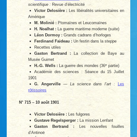
scientifique :
Revue d’électricité
Victor Delosière :
Les libéralités universitaires en
Amérique
M. Molinié :
Ptomaïnes et Leucomaïnes
H. Noalhat :
La guerre maritime moderne (suite)
Léon Dormoy :
Grands cadrans d’horloges
Ferdinand Faideau :
Un festin dans la steppe
Recettes utiles
Gaston Bertrand :
La collection de Baye au
Musée Guimet
e
H.-G. Wells :
La guerre des mondes (36
partie)
Académie des sciences : Séance du 15 Juillet
1901
G. Angerville
—
La science dans l’art :
Les
rôtissoires
N° 715 – 10 août 1901
Victor Delosière :
Les fulgores
Gustave Regelsperger :
La mission Lenfant
Gaston Bertrand :
Les nouvelles fouilles
d’Antinoë