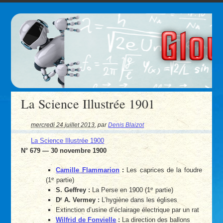
La Science Illustrée 1901
mercredi 24 juillet 2013
,
par
Denis Blaizot
La Science Illustrée 1900
N° 679 — 30 novembre 1900
Camille Flammarion
:
Les caprices de la foudre
e
(1
partie)
e
S. Geffrey :
La Perse en 1900 (1
partie)
r
D
A. Vermey :
L’hygiène dans les églises
Extinction d’usine d’éclairage électrique par un rat
Wilfrid de Fonvielle
:
La direction des ballons