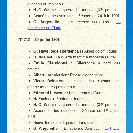
question du moineau
e
H.-G. Wells :
La guerre des mondes (33
partie)
Académie des sciences : Séance du 24 Juin 1901
G. Angerville
—
La science dans l’art :
La
porcelaine de Chine
N° 712 – 20 juillet 1901
Gustave Regelsperger :
Les Alpes dolomitiques
H. Noalhat :
La guerre maritime moderne (suite)
Émile Dieudonné :
L’électricité à bord des
navires
Albert Larbalétrier :
Revue d’agriculture
Victor Delosière :
Le bec des oiseaux. Les
grimpeurs et les passereaux
Edmond Liévenie :
Les citernes d’Aden
H. Fockeu :
Plantes et fourmis
e
H.-G. Wells :
La guerre des mondes (34
partie)
er
Académie des sciences : Séance du 1
Juillet
1901
Nouvelles scientifiques et faits divers
G. Angerville
—
La science dans l’art :
Le travail