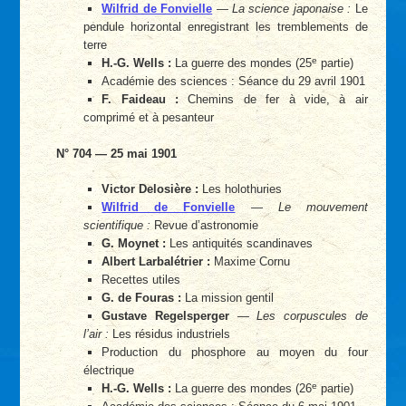
Wilfrid de Fonvielle
—
La science japonaise :
Le
pendule horizontal enregistrant les tremblements de
terre
e
H.-G. Wells :
La guerre des mondes (25
partie)
Académie des sciences : Séance du 29 avril 1901
F. Faideau :
Chemins de fer à vide, à air
comprimé et à pesanteur
N° 704 — 25 mai 1901
Victor Delosière :
Les holothuries
Wilfrid de Fonvielle
—
Le mouvement
scientifique :
Revue d’astronomie
G. Moynet :
Les antiquités scandinaves
Albert Larbalétrier :
Maxime Cornu
Recettes utiles
G. de Fouras :
La mission gentil
Gustave Regelsperger
—
Les corpuscules de
l’air :
Les résidus industriels
Production du phosphore au moyen du four
électrique
e
H.-G. Wells :
La guerre des mondes (26
partie)