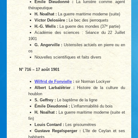
Émile Dieudonné :
La lumière comme agent
thérapeutique
H. Noalhat :
La guerre maritime moderne (suite)
Victor Delosière :
Le bec des perroquets
e
H.-G. Wells :
La guerre des mondes (37
partie)
Académie des sciences : Séance du 22 Juillet
1901
G. Angerville :
Ustensiles actuels en pierre ou en
os
Nouvelles scientifiques et faits divers
N° 716 – 17 août 1901
Wilfrid de Fonvielle
:
sir Norman Lockyer
Albert Larbalétrier :
Histoire de la culture du
houblon
S. Geffrey :
Le baptême de la ligne
Émile Dieudonné :
L’inflammabilité du bois
H. Noalhat :
La guerre maritime moderne (suite et
fin)
Louis Contard :
Les grisoumètres
Gustave Regelsperger :
L’île de Ceylan et ses
habitants