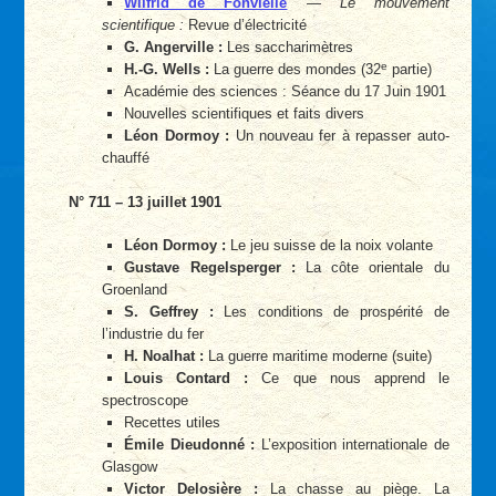
Wilfrid de Fonvielle
—
Le mouvement
scientifique :
Revue d’électricité
G. Angerville :
Les saccharimètres
e
H.-G. Wells :
La guerre des mondes (32
partie)
Académie des sciences : Séance du 17 Juin 1901
Nouvelles scientifiques et faits divers
Léon Dormoy :
Un nouveau fer à repasser auto-
chauffé
N° 711 – 13 juillet 1901
Léon Dormoy :
Le jeu suisse de la noix volante
Gustave Regelsperger :
La côte orientale du
Groenland
S. Geffrey :
Les conditions de prospérité de
l’industrie du fer
H. Noalhat :
La guerre maritime moderne (suite)
Louis Contard :
Ce que nous apprend le
spectroscope
Recettes utiles
Émile Dieudonné :
L’exposition internationale de
Glasgow
Victor Delosière :
La chasse au piège. La