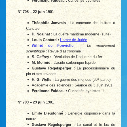
Ferdinand Faideau :
Curiosités cyclistes I
N° 708 – 22 juin 1901
Théophile Janvrais :
La caravane des huitres à
Cancale
H. Noalhat :
La guerre maritime moderne (suite)
Louis Contard :
L’arbre de Judée
Wilfrid de Fonvielle
—
Le mouvement
scientifique :
Revue d’astronomie
S. Geffrey :
L’évolution de l’industrie du fer
M. Molinié :
L’acide carbonique liquide
Gustave Regelsperger :
La processionnaire du
pin et ses ravages
e
H.-G. Wells :
La guerre des mondes (30
partie)
Académie des sciences : Séance du 3 Juin 1901
Ferdinand Faideau :
Curiosités cyclistes II
N° 709 – 29 juin 1901
Émile Dieudonné :
L’énergie disponible dans la
nature
Gustave Regelsperger :
Le canal et le lac de