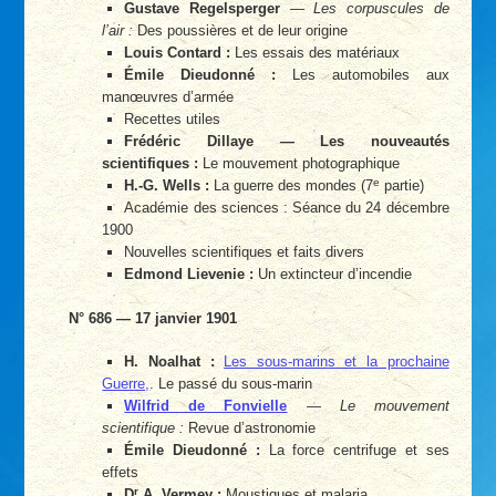
Gustave Regelsperger
—
Les corpuscules de
l’air :
Des poussières et de leur origine
Louis Contard :
Les essais des matériaux
Émile Dieudonné :
Les automobiles aux
manœuvres d’armée
Recettes utiles
Frédéric Dillaye — Les nouveautés
scientifiques :
Le mouvement photographique
e
H.-G. Wells :
La guerre des mondes (7
partie)
Académie des sciences : Séance du 24 décembre
1900
Nouvelles scientifiques et faits divers
Edmond Lievenie :
Un extincteur d’incendie
N° 686 — 17 janvier 1901
H. Noalhat :
Les sous-marins et la prochaine
Guerre,
. Le passé du sous-marin
Wilfrid de Fonvielle
—
Le mouvement
scientifique :
Revue d’astronomie
Émile Dieudonné :
La force centrifuge et ses
effets
r
D
A. Vermey :
Moustiques et malaria