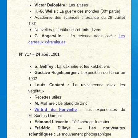
Victor Delosière :
Les altises
e
H.-G. Wells :
La guerre des mondes (38
partie)
Académie des sciences : Séance du 29 Juillet
1901
Nouvelles scientifiques et faits divers
G. Angerville
—
La science dans l’art :
Les
carreaux céramiques
N° 717 – 24 août 1901
S. Geffrey :
La Kakhétie et les kakhétiens
Gustave Regelsperger :
L’exposition de Hanoï en
1902
Louis Contard :
La reviviscence chez les
végétaux
Recettes utiles
M. Molinié :
Le blanc de zinc
Wilfrid de Fonvielle
:
Les expériences de
M. Santos-Dumont
Edmond Liévenie :
Téléphérage forestier
Frédéric Dillaye — Les nouveautés
scientifiques :
Le mouvement photographique