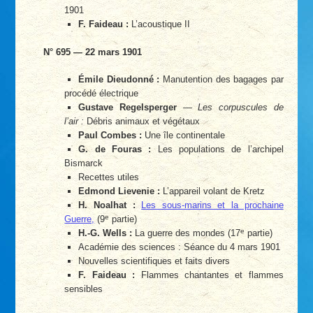
1901
F. Faideau :
L’acoustique II
N° 695 — 22 mars 1901
Émile Dieudonné :
Manutention des bagages par
procédé électrique
Gustave Regelsperger
—
Les corpuscules de
l’air :
Débris animaux et végétaux
Paul Combes :
Une île continentale
G. de Fouras :
Les populations de l’archipel
Bismarck
Recettes utiles
Edmond Lievenie :
L’appareil volant de Kretz
H. Noalhat :
Les sous-marins et la prochaine
e
Guerre,
(9
partie)
e
H.-G. Wells :
La guerre des mondes (17
partie)
Académie des sciences : Séance du 4 mars 1901
Nouvelles scientifiques et faits divers
F. Faideau :
Flammes chantantes et flammes
sensibles