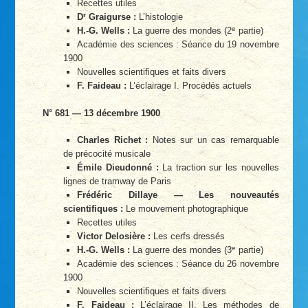
Recettes utiles
r
D
Graigurse :
L’histologie
e
H.-G. Wells :
La guerre des mondes (2
partie)
Académie des sciences : Séance du 19 novembre
1900
Nouvelles scientifiques et faits divers
F. Faideau :
L’éclairage I. Procédés actuels
N° 681 — 13 décembre 1900
Charles Richet :
Notes sur un cas remarquable
de précocité musicale
Émile Dieudonné :
La traction sur les nouvelles
lignes de tramway de Paris
Frédéric Dillaye — Les nouveautés
scientifiques :
Le mouvement photographique
Recettes utiles
Victor Delosière :
Les cerfs dressés
e
H.-G. Wells :
La guerre des mondes (3
partie)
Académie des sciences : Séance du 26 novembre
1900
Nouvelles scientifiques et faits divers
F. Faideau :
L’éclairage II. Les méthodes de