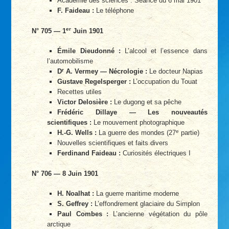
Académie des sciences : Séance du 6 mai 1901
F. Faideau :
Le téléphone
er
N° 705 — 1
Juin 1901
Émile Dieudonné :
L’alcool et l’essence dans
l’automobilisme
r
D
A. Vermey — Nécrologie :
Le docteur Napias
Gustave Regelsperger :
L’occupation du Touat
Recettes utiles
Victor Delosière :
Le dugong et sa pêche
Frédéric Dillaye — Les nouveautés
scientifiques :
Le mouvement photographique
e
H.-G. Wells :
La guerre des mondes (27
partie)
Nouvelles scientifiques et faits divers
Ferdinand Faideau :
Curiosités électriques I
N° 706 — 8 Juin 1901
H. Noalhat :
La guerre maritime moderne
S. Geffrey :
L’effondrement glaciaire du Simplon
Paul Combes :
L’ancienne végétation du pôle
arctique