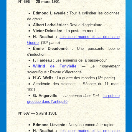
N° 696 — 29 mars 1901
Edmond Lievenie :
Tour à cylindrer les colonnes
de granit
Albert Larbalétrier :
Revue d’agriculture
Victor Delosière :
La poste en mer I
H. Noalhat :
Les sous-marins et la prochaine
e
Guerre,
(10
partie)
Émile Dieudonné :
Une puissante bobine
d’induction
F. Faideau :
Les ennemis de la basse-cour
Wilfrid de Fonvielle
—
Le mouvement
scientifique :
Revue d’électricité
e
H.-G. Wells :
La guerre des mondes (18
partie)
Académie des sciences : Séance du 11 mars
1901
G. Angerville
—
La science dans l’art :
La poterie
grecque dans l’antiquité
N° 697 — 5 avril 1901
Edmond Lievenie :
Nouveau canon à tir rapide
H. Noalhat :
Les sous-marins et la prochaine