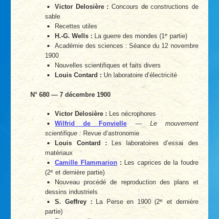
Victor Delosière :
Concours de constructions de
sable
Recettes utiles
e
H.-G. Wells :
La guerre des mondes (1
partie)
Académie des sciences : Séance du 12 novembre
1900
Nouvelles scientifiques et faits divers
Louis Contard :
Un laboratoire d’électricité
N° 680 — 7 décembre 1900
Victor Delosière :
Les nécrophores
Wilfrid de Fonvielle
—
Le mouvement
scientifique :
Revue d’astronomie
Louis Contard :
Les laboratoires d’essai des
matériaux
Camille Flammarion
:
Les caprices de la foudre
e
(2
et dernière partie)
Nouveau procédé de reproduction des plans et
dessins industriels
e
S. Geffrey :
La Perse en 1900 (2
et dernière
partie)