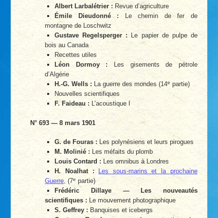
Albert Larbalétrier :
Revue d’agriculture
Émile Dieudonné :
Le chemin de fer de
montagne de Loschwitz
Gustave Regelsperger :
Le papier de pulpe de
bois au Canada
Recettes utiles
Léon Dormoy :
Les gisements de pétrole
d’Algérie
e
H.-G. Wells :
La guerre des mondes (14
partie)
Nouvelles scientifiques
F. Faideau :
L’acoustique I
N° 693 — 8 mars 1901
G. de Fouras :
Les polynésiens et leurs pirogues
M. Molinié :
Les méfaits du plomb
Louis Contard :
Les omnibus à Londres
H. Noalhat :
Les sous-marins et la prochaine
e
Guerre,
(7
partie)
Frédéric Dillaye — Les nouveautés
scientifiques :
Le mouvement photographique
S. Geffrey :
Banquises et icebergs