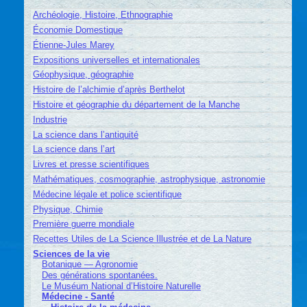
Archéologie, Histoire, Ethnographie
Économie Domestique
Étienne-Jules Marey
Expositions universelles et internationales
Géophysique, géographie
Histoire de l’alchimie d’après Berthelot
Histoire et géographie du département de la Manche
Industrie
La science dans l’antiquité
La science dans l’art
Livres et presse scientifiques
Mathématiques, cosmographie, astrophysique, astronomie
Médecine légale et police scientifique
Physique, Chimie
Première guerre mondiale
Recettes Utiles de La Science Illustrée et de La Nature
Sciences de la vie
Botanique — Agronomie
Des générations spontanées.
Le Muséum National d’Histoire Naturelle
Médecine - Santé