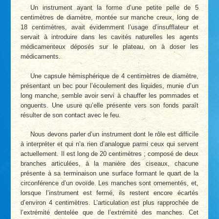
Un instrument ayant la forme d’une petite pelle de 5
centimètres de diamètre, montée sur manche creux, long de
18 centimètres, avait évidemment l’usage d’insufflateur et
servait à introduire dans les cavités naturelles les agents
médicamenteux déposés sur le plateau, on à doser les
médicaments.
Une capsule hémisphérique de 4 centimètres de diamètre,
présentant un bec pour l’écoulement des liquides, munie d’un
long manche, semble avoir servi à chauffer les pommades et
onguents. Une usure qu’elle présente vers son fonds paraît
résulter de son contact avec le feu.
Nous devons parler d’un instrument dont le rôle est difficile
à interpréter et qui n’a rien d’analogue parmi ceux qui servent
actuellement. Il est long de 20 centimètres ; composé de deux
branches articulées, à la manière des ciseaux, chacune
présente à sa terminaison une surface formant le quart de la
circonférence d’un ovoïde. Les manches sont ornementés, et,
lorsque l’instrument est fermé, ils restent encore écartés
d’environ 4 centimètres. L’articulation est plus rapprochée de
l’extrémité dentelée que de l’extrémité des manches. Cet