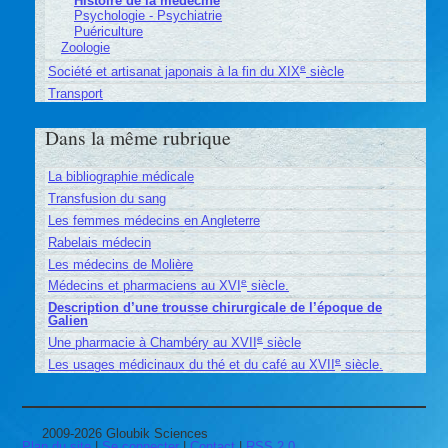
Histoire de la médecine
Psychologie - Psychiatrie
Puériculture
Zoologie
e
Société et artisanat japonais à la fin du XIX
siècle
Transport
Dans la même rubrique
La bibliographie médicale
Transfusion du sang
Les femmes médecins en Angleterre
Rabelais médecin
Les médecins de Molière
e
Médecins et pharmaciens au XVI
siècle.
Description d’une trousse chirurgicale de l’époque de
Galien
e
Une pharmacie à Chambéry au XVII
siècle
e
Les usages médicinaux du thé et du café au XVII
siècle.
2009-2026 Gloubik Sciences
Plan du site
|
Se connecter
|
Contact
|
RSS 2.0