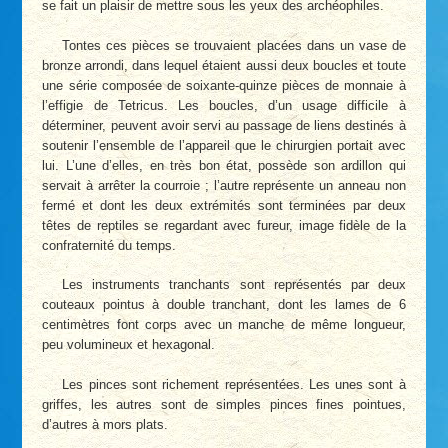
se fait un plaisir de mettre sous les yeux des archéophiles.
Tontes ces pièces se trouvaient placées dans un vase de
bronze arrondi, dans lequel étaient aussi deux boucles et toute
une série composée de soixante-quinze pièces de monnaie à
l’effigie de Tetricus. Les boucles, d’un usage difficile à
déterminer, peuvent avoir servi au passage de liens destinés à
soutenir l’ensemble de l’appareil que le chirurgien portait avec
lui. L’une d’elles, en très bon état, possède son ardillon qui
servait à arrêter la courroie ; l’autre représente un anneau non
fermé et dont les deux extrémités sont terminées par deux
têtes de reptiles se regardant avec fureur, image fidèle de la
confraternité du temps.
Les instruments tranchants sont représentés par deux
couteaux pointus à double tranchant, dont les lames de 6
centimètres font corps avec un manche de même longueur,
peu volumineux et hexagonal.
Les pinces sont richement représentées. Les unes sont à
griffes, les autres sont de simples pinces fines pointues,
d’autres à mors plats.