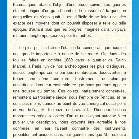
traumatiques étaient l’objet d’une étude suivie. Les guerres
étaient l’origine d’un grand nombre de blessures à la guérison
desquelles on s’appliquait. Il est difficile de se faire une idée
exacte des moyens dont on pouvait disposer à telle ou telle
époque, d’autant plus que les progrès imaginés dans un pays
restaient longtemps secrets pour les autres.
Le plus petit indice de l’état de la science antique acquiert
une grande importance à cause de sa rareté. Or, dans des
fouilles faites en octobre 1880 dans le quartier de Saint-
Marcel, à Paris, un de nos archéologues les plus distingués,
depuis longtemps connu par ses nombreuses découvertes, a
trouvé une série complète d’instruments de chirurgie
constituant dans leur ensemble ce que nous pourrons appeler
une trousse du temps. Ces objets, parfaitement conservés,
remontent au troisième siècle, sous l’empire de Tetricus, et ne
sont pas moins curieux au point de vue chirurgical qu’au point
de vue de l’art. M. Toulouze, nous ayant fait l’honneur de nous
montrer ces précieux objets d’art et nous ayant autorisé à en
publier une description, nous croyons être agréable à nos
confrères en leur faisant connaître des instruments
probablement uniques dans leur genre, mais que M. Toulouze