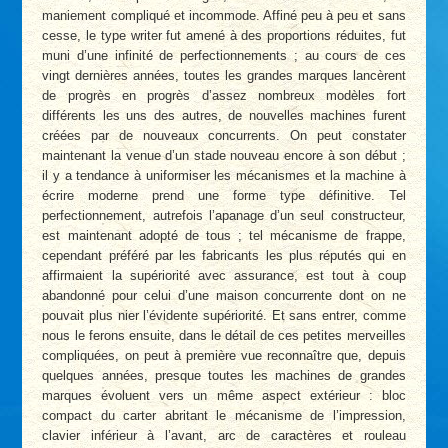
maniement compliqué et incommode. Affiné peu à peu et sans
cesse, le type writer fut amené à des proportions réduites, fut
muni d’une infinité de perfectionnements ; au cours de ces
vingt dernières années, toutes les grandes marques lancèrent
de progrès en progrès d’assez nombreux modèles fort
différents les uns des autres, de nouvelles machines furent
créées par de nouveaux concurrents. On peut constater
maintenant la venue d’un stade nouveau encore à son début ;
il y a tendance à uniformiser les mécanismes et la machine à
écrire moderne prend une forme type définitive. Tel
perfectionnement, autrefois l’apanage d’un seul constructeur,
est maintenant adopté de tous ; tel mécanisme de frappe,
cependant préféré par les fabricants les plus réputés qui en
affirmaient la supériorité avec assurance, est tout à coup
abandonné pour celui d’une maison concurrente dont on ne
pouvait plus nier l’évidente supériorité. Et sans entrer, comme
nous le ferons ensuite, dans le détail de ces petites merveilles
compliquées, on peut à première vue reconnaître que, depuis
quelques années, presque toutes les machines de grandes
marques évoluent vers un même aspect extérieur : bloc
compact du carter abritant le mécanisme de l’impression,
clavier inférieur à l’avant, arc de caractères et rouleau