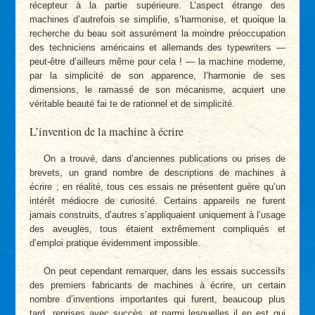
récepteur à la partie supérieure. L’aspect étrange des
machines d’autrefois se simplifie, s’harmonise, et quoique la
recherche du beau soit assurément la moindre préoccupation
des techniciens américains et allemands des typewriters —
peut-être d’ailleurs même pour cela ! — la machine moderne,
par la simplicité de son apparence, l’harmonie de ses
dimensions, le ramassé de son mécanisme, acquiert une
véritable beauté fai te de rationnel et de simplicité.
L’invention de la machine à écrire
On a trouvé, dans d’anciennes publications ou prises de
brevets, un grand nombre de descriptions de machines à
écrire ; en réalité, tous ces essais ne présentent guère qu’un
intérêt médiocre de curiosité. Certains appareils ne furent
jamais construits, d’autres s’appliquaient uniquement à l’usage
des aveugles, tous étaient extrêmement compliqués et
d’emploi pratique évidemment impossible.
On peut cependant remarquer, dans les essais successifs
des premiers fabricants de machines à écrire, un certain
nombre d’inventions importantes qui furent, beaucoup plus
tard, reprises avec succès, et parmi lesquelles il en est qui