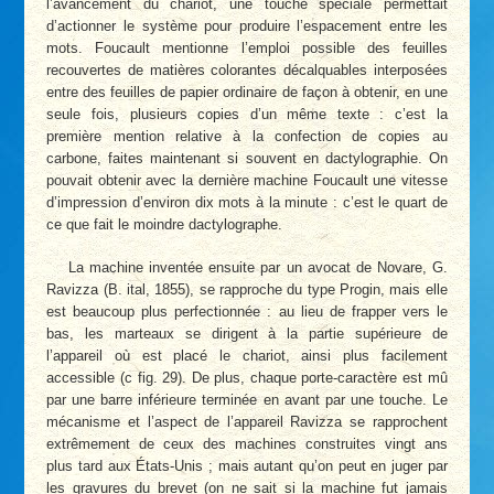
l’avancement du chariot, une touche spéciale permettait
d’actionner le système pour produire l’espacement entre les
mots. Foucault mentionne l’emploi possible des feuilles
recouvertes de matières colorantes décalquables interposées
entre des feuilles de papier ordinaire de façon à obtenir, en une
seule fois, plusieurs copies d’un même texte : c’est la
première mention relative à la confection de copies au
carbone, faites maintenant si souvent en dactylographie. On
pouvait obtenir avec la dernière machine Foucault une vitesse
d’impression d’environ dix mots à la minute : c’est le quart de
ce que fait le moindre dactylographe.
La machine inventée ensuite par un avocat de Novare, G.
Ravizza (B. ital, 1855), se rapproche du type Progin, mais elle
est beaucoup plus perfectionnée : au lieu de frapper vers le
bas, les marteaux se dirigent à la partie supérieure de
l’appareil où est placé le chariot, ainsi plus facilement
accessible (c fig. 29). De plus, chaque porte-caractère est mû
par une barre inférieure terminée en avant par une touche. Le
mécanisme et l’aspect de l’appareil Ravizza se rapprochent
extrêmement de ceux des machines construites vingt ans
plus tard aux États-Unis ; mais autant qu’on peut en juger par
les gravures du brevet (on ne sait si la machine fut jamais