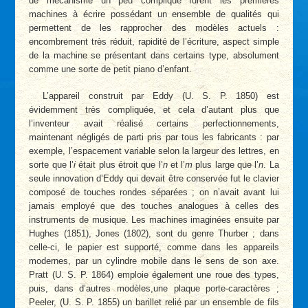
de mécanisme un peu compliqué furent les premières
machines à écrire possédant un ensemble de qualités qui
permettent de les rapprocher des modèles actuels :
encombrement très réduit, rapidité de l’écriture, aspect simple
de la machine se présentant dans certains type, absolument
comme une sorte de petit piano d’enfant.
L’appareil construit par Eddy (U. S. P. 1850) est
évidemment très compliquée, et cela d’autant plus que
l’inventeur avait réalisé certains perfectionnements,
maintenant négligés de parti pris par tous les fabricants : par
exemple, l’espacement variable selon la largeur des lettres, en
sorte que l’
i
était plus étroit que l’
n
et l’
m
plus large que l’
n
. La
seule innovation d’Eddy qui devait être conservée fut le clavier
composé de touches rondes séparées ; on n’avait avant lui
jamais employé que des touches analogues à celles des
instruments de musique. Les machines imaginées ensuite par
Hughes (1851), Jones (1802), sont du genre Thurber ; dans
celle-ci, le papier est supporté, comme dans les appareils
modernes, par un cylindre mobile dans le sens de son axe.
Pratt (U. S. P. 1864) emploie également une roue des types,
puis, dans d’autres modèles,une plaque porte-caractères ;
Peeler, (U. S. P. 1855) un barillet relié par un ensemble de fils