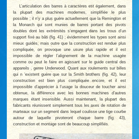
L’articulation des barres à caractères est également, dans
la plupart des machines modernes, simplifiée le plus
possible ; il n’y a plus guère actuellement que la Remington et
la Monarch qui sont munies de barres portant des pivots
doubles dont les extrémités s’engagent dans les trous d’un
support fixé au bâti (fig. 41) ; évidemment les types sont ainsi
mieux guidés, mais outre que la construction est rendue plus
compliquée, on provoque une usure plus rapide et il est
impossible de régler l’alignement de la machine usagée
comme ou peut le faire en agissant sur le guide central des
appareils , genre Underwood. Quant aux roulements sur billes
qui n ’existent guère que sur la Smith brothers (fig. 42), leur
construction est bien plus compliquée encore, et il est
impossible d’apprécier à l’usage la douceur de toucher ainsi
obtenue, la différence avec les bonnes machines d’autres
marques étant insensible. Aussi maintenant, la plupart des
fabricants réunissent simplement tous les axes de rotation de
marteaux sur un segment dans lequel coulisse une tige courbe
autour de laquelle pivoteront chaque barre (fig. 43),
construction et montage sont de beaucoup simplifiés.