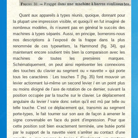
Quant aux appareils à types réunis, quoique, donnant pour
la plupart une impression visible, et quoiqu’il en fut imaginé de
nombreux modèles, ils n’eurent pas en général le succès des
machines à types séparés. Aussi, en principe, bornerons-nous
nos descriptions à l’exposé de la frappe dans la plus
renommée de ces typewriters, la Hammond (fig. 34), qui
maintenant encore soutient très bien la comparaison avec les
machines de toutes les premières marques.
Schématiquement, on peut ainsi représenter les connexions
des touches du clavier au segment ou « navette » qui porte
tous les caractères : Les touches T (fig. 35) font mouvoir un
levier actionnant lui-même un second levier
l
en un point plus
ou moins éloigné de l’axe de rotation de ce dernier, suivant la
position occupée par la touche sur le clavier. Le déplacement
angulaire du levier
l
varie donc selon qu’il est mû par telle ou
telle touche. C’est ce déplacement qui, transmis au segment
porte-types, le fait tourner sur son axe de façon à amener le
signe convenable en face du point d’impression. Pour que
cette position soit bien exactement terminée, une butée porté
par le support de la navette vient s’arrêter au contact d’une