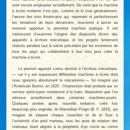
sont encore employées actuellement. De sorte que la machine
à écrire moderne n’est pas, comme on le croit généralement,
l’œuvre des trois Américains qui, reprenant et perfectionnant
les tentatives de leurs devanciers, réussirent à lancer au
moment opportun la première machine pratique. Il est
intéressant d’examiner l’origine des dispositifs divers des
appareils à écriture mécanique, et les progrès lentement
réalisés pendant tout le siècle précédent par les inventeurs de
tous les pays qui collaborèrent à leur insu pour créer la
machine à écrire.
Le premier appareil connu destiné à l’écriture mécanique,
— car il y eut auparavant différentes machines à écrire dont
nous ignorons absolument le mécanisme — fut imaginé par
l’Américain Burton, en 1820 ; l’impression était produite par un
secteur porte-types manœuvré à la main, disposition que l’on
retrouve actuellement dans certaines machines-jouets.
Quelques années après, nouvelle tentative, celte fois
beaucoup plus originale, du Marseillais Progin (B. F. 1833), qui
imagine de séparer chaque caractère et de le fixer à
l’extrémité d’un petit marteau, tous les axes de rotation des
marteaux étant alignés à la périphérie d’un cercle au centre