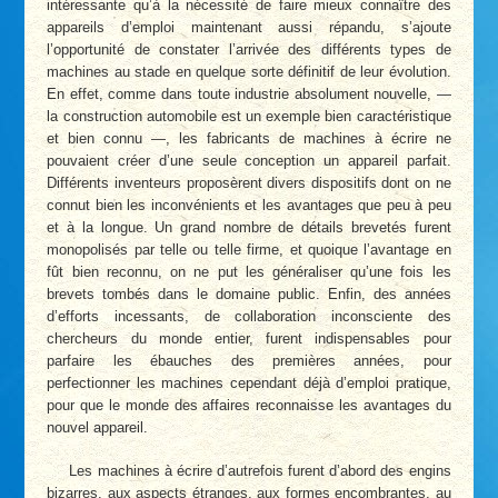
intéressante qu’à la nécessité de faire mieux connaître des
appareils d’emploi maintenant aussi répandu, s’ajoute
l’opportunité de constater l’arrivée des différents types de
machines au stade en quelque sorte définitif de leur évolution.
En effet, comme dans toute industrie absolument nouvelle, —
la construction automobile est un exemple bien caractéristique
et bien connu —, les fabricants de machines à écrire ne
pouvaient créer d’une seule conception un appareil parfait.
Différents inventeurs proposèrent divers dispositifs dont on ne
connut bien les inconvénients et les avantages que peu à peu
et à la longue. Un grand nombre de détails brevetés furent
monopolisés par telle ou telle firme, et quoique l’avantage en
fût bien reconnu, on ne put les généraliser qu’une fois les
brevets tombés dans le domaine public. Enfin, des années
d’efforts incessants, de collaboration inconsciente des
chercheurs du monde entier, furent indispensables pour
parfaire les ébauches des premières années, pour
perfectionner les machines cependant déjà d’emploi pratique,
pour que le monde des affaires reconnaisse les avantages du
nouvel appareil.
Les machines à écrire d’autrefois furent d’abord des engins
bizarres, aux aspects étranges, aux formes encombrantes, au