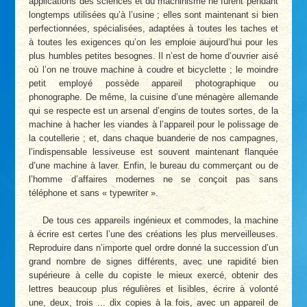
applications des sciences et du machinisme ne furent pendant
longtemps utilisées qu’à l’usine ; elles sont maintenant si bien
perfectionnées, spécialisées, adaptées à toutes les taches et
à toutes les exigences qu’on les emploie aujourd’hui pour les
plus humbles petites besognes. Il n’est de home d’ouvrier aisé
où l’on ne trouve machine à coudre et bicyclette ; le moindre
petit employé possède appareil photographique ou
phonographe. De même, la cuisine d’une ménagère allemande
qui se respecte est un arsenal d’engins de toutes sortes, de la
machine à hacher les viandes à l’appareil pour le polissage de
la coutellerie ; et, dans chaque buanderie de nos campagnes,
l’indispensable lessiveuse est souvent maintenant flanquée
d’une machine à laver. Enfin, le bureau du commerçant ou de
l’homme d’affaires modernes ne se conçoit pas sans
téléphone et sans « typewriter ».
De tous ces appareils ingénieux et commodes, la machine
à écrire est certes l’une des créations les plus merveilleuses.
Reproduire dans n’importe quel ordre donné la succession d’un
grand nombre de signes différents, avec une rapidité bien
supérieure à celle du copiste le mieux exercé, obtenir des
lettres beaucoup plus régulières et lisibles, écrire à volonté
une, deux, trois ... dix copies à la fois, avec un appareil de