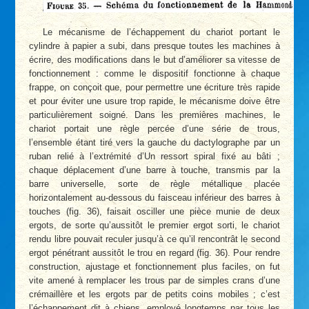
Le mécanisme de l’échappement du chariot portant le
cylindre à papier a subi, dans presque toutes les machines à
écrire, des modifications dans le but d’améliorer sa vitesse de
fonctionnement : comme le dispositif fonctionne à chaque
frappe, on conçoit que, pour permettre une écriture très rapide
et pour éviter une usure trop rapide, le mécanisme doive être
particulièrement soigné. Dans les premières machines, le
chariot portait une règle percée d’une série de trous,
l’ensemble étant tiré vers la gauche du dactylographe par un
ruban relié à l’extrémité d’Un ressort spiral fixé au bâti ;
chaque déplacement d’une barre à touche, transmis par la
barre universelle, sorte de règle métallique placée
horizontalement au-dessous du faisceau inférieur des barres à
touches (fig. 36), faisait osciller une pièce munie de deux
ergots, de sorte qu’aussitôt le premier ergot sorti, le chariot
rendu libre pouvait reculer jusqu’à ce qu’il rencontrât le second
ergot pénétrant aussitôt le trou en regard (fig. 36). Pour rendre
construction, ajustage et fonctionnement plus faciles, on fut
vite amené à remplacer les trous par de simples crans d’une
crémaillère et les ergots par de petits coins mobiles ; c’est
l’échappement dit à chiens, employé longtemps par tous les