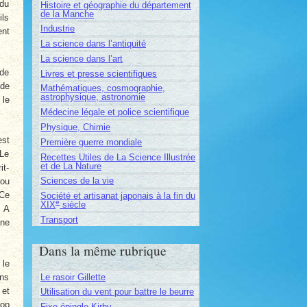
 du
Histoire et géographie du département
de la Manche
ils
Industrie
ent
La science dans l’antiquité
La science dans l’art
 de
Livres et presse scientifiques
ide
Mathématiques, cosmographie,
astrophysique, astronomie
 le
Médecine légale et police scientifique
Physique, Chimie
est
Première guerre mondiale
 Le
Recettes Utiles de La Science Illustrée
et de La Nature
it-
Sciences de la vie
rou
 Ce
Société et artisanat japonais à la fin du
e
XIX
siècle
. A
Transport
une
Dans la même rubrique
 le
Le rasoir Gillette
ins
 et
Utilisation du vent pour battre le beurre
rop
Fixe-épingle Kirby