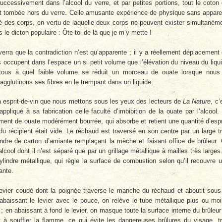
successivement dans l’alcool du verre, et par petites portions, tout le coton
it tombée hors du verre. Celle amusante expérience de physique sans appare
ité des corps, en vertu de laquelle deux corps ne peuvent exister simultaném
le dicton populaire : Ôte-toi de là que je m’y mette !
erra que la contradiction n’est qu’apparente ; il y a réellement déplacement
es occupent dans l’espace un si petit volume que l’élévation du niveau du liqu
tous à quel faible volume se réduit un morceau de ouate lorsque nous
gglutinons ses fibres en le trempant dans un liquide.
d à esprit-de-vin que nous mettons sous les yeux des lecteurs de
La Nature
, c’
appliqué à sa fabrication celle faculté d’imbibition de la ouate par l’alcool.
ment de ouate modérément bourrée, qui absorbe et retient une quantité d’espr
 du récipient était vide. Le réchaud est traversé en son centre par un large t
indre de carton d’amiante remplaçant la mèche et faisant office de brûleur.
lcool dont il n’est séparé que par un grillage métallique à mailles très larges
 cylindre métallique, qui règle la surface de combustion selon qu’il recouvre 
ante.
evier coudé dont la poignée traverse le manche du réchaud et aboutit sous
 abaissant le levier avec le pouce, on relève le tube métallique plus ou mo
 en abaissant à fond le levier, on masque toute la surface interne du brûleur
t à souffler la flamme, ce qui évite les dangereuses brûlures du visage, t