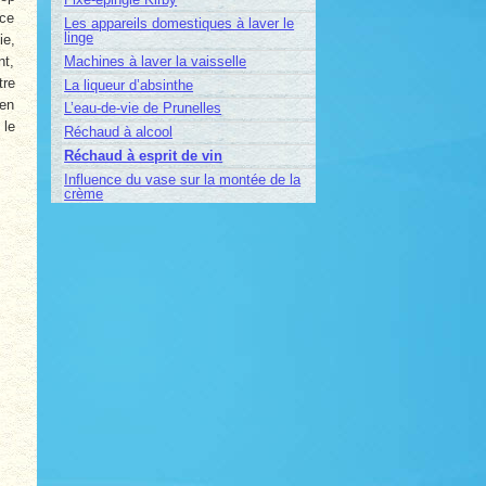
âce
Les appareils domestiques à laver le
linge
ie,
Machines à laver la vaisselle
nt,
tre
La liqueur d’absinthe
 en
L’eau-de-vie de Prunelles
 le
Réchaud à alcool
Réchaud à esprit de vin
Influence du vase sur la montée de la
crème