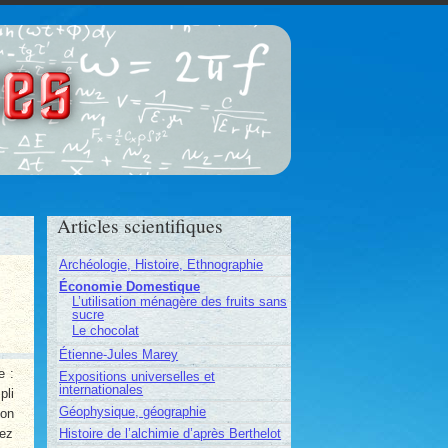
ces
Articles scientifiques
Archéologie, Histoire, Ethnographie
Économie Domestique
L’utilisation ménagère des fruits sans
sucre
Le chocolat
Étienne-Jules Marey
e :
Expositions universelles et
internationales
pli
Géophysique, géographie
ton
Histoire de l’alchimie d’après Berthelot
rez