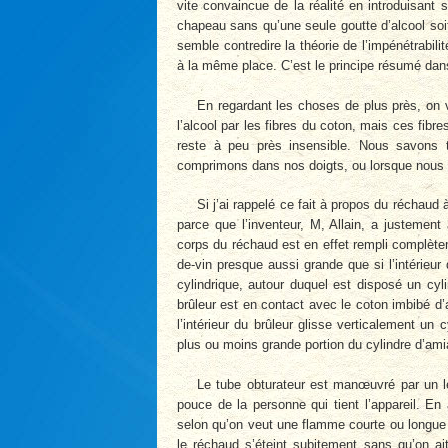
vite convaincue de la réalité en introduisant 
chapeau sans qu’une seule goutte d’alcool so
semble contredire la théorie de l’impénétrabil
à la même place. C’est le principe résumé dans 
En regardant les choses de plus près, on v
l’alcool par les fibres du coton, mais ces fibr
reste à peu près insensible. Nous savons 
comprimons dans nos doigts, ou lorsque nous a
Si j’ai rappelé ce fait à propos du réchau
parce que l’inventeur, M, Allain, a justement 
corps du réchaud est en effet rempli complète
de-vin presque aussi grande que si l’intérieur
cylindrique, autour duquel est disposé un cyl
brûleur est en contact avec le coton imbibé d’a
l’intérieur du brûleur glisse verticalement un
plus ou moins grande portion du cylindre d’ami
Le tube obturateur est manœuvré par un l
pouce de la personne qui tient l’appareil. En
selon qu’on veut une flamme courte ou longue ;
le réchaud s’éteint subitement sans qu’on ai