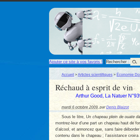
Ajouter ce site à vos favoris !
|
Rechercher :
Accueil
>
Articles scientifiques
>
Économie Do
Réchaud à esprit de vin
Arthur Good, La Natuer N°9
mardi 6 octobre 2009
,
par
Denis Blaizot
Sous le litre,
Un chapeau plein de ouate da
montrez-leur d’une part un chapeau haut de fo
d’alcool, et annoncez que, sans faire déborder 
contenu dans le chapeau ; l’assistance croira