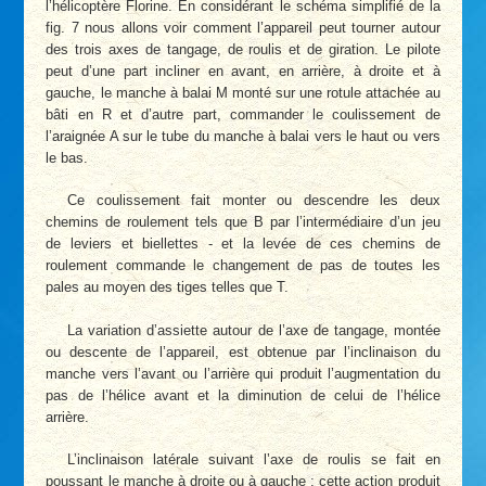
l’hélicoptère Florine. En considérant le schéma simplifié de la
fig. 7 nous allons voir comment l’appareil peut tourner autour
des trois axes de tangage, de roulis et de giration. Le pilote
peut d’une part incliner en avant, en arrière, à droite et à
gauche, le manche à balai M monté sur une rotule attachée au
bâti en R et d’autre part, commander le coulissement de
l’araignée A sur le tube du manche à balai vers le haut ou vers
le bas.
Ce coulissement fait monter ou descendre les deux
chemins de roulement tels que B par l’intermédiaire d’un jeu
de leviers et biellettes - et la levée de ces chemins de
roulement commande le changement de pas de toutes les
pales au moyen des tiges telles que T.
La variation d’assiette autour de l’axe de tangage, montée
ou descente de l’appareil, est obtenue par l’inclinaison du
manche vers l’avant ou l’arrière qui produit l’augmentation du
pas de l’hélice avant et la diminution de celui de l’hélice
arrière.
L’inclinaison latérale suivant l’axe de roulis se fait en
poussant le manche à droite ou à gauche ; cette action produit