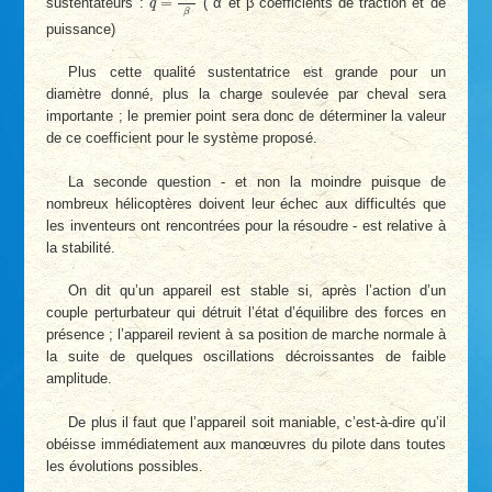
=
sustentateurs :
( α et β coefficients de traction et de
q
β
puissance)
Plus cette qualité sustentatrice est grande pour un
diamètre donné, plus la charge soulevée par cheval sera
importante ; le premier point sera donc de déterminer la valeur
de ce coefficient pour le système proposé.
La seconde question - et non la moindre puisque de
nombreux hélicoptères doivent leur échec aux difficultés que
les inventeurs ont rencontrées pour la résoudre - est relative à
la stabilité.
On dit qu’un appareil est stable si, après l’action d’un
couple perturbateur qui détruit l’état d’équilibre des forces en
présence ; l’appareil revient à sa position de marche normale à
la suite de quelques oscillations décroissantes de faible
amplitude.
De plus il faut que l’appareil soit maniable, c’est-à-dire qu’il
obéisse immédiatement aux manœuvres du pilote dans toutes
les évolutions possibles.