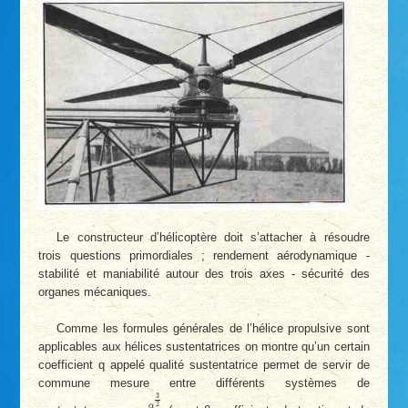
Le constructeur d’hélicoptère doit s’attacher à résoudre
trois questions primordiales ; rendement aérodynamique -
stabilité et maniabilité autour des trois axes - sécurité des
organes mécaniques.
Comme les formules générales de l’hélice propulsive sont
applicables aux hélices sustentatrices on montre qu’un certain
coefficient q appelé qualité sustentatrice permet de servir de
commune mesure entre différents systèmes de
q
=
α
3
2
β
3
2
α