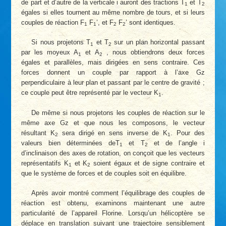
de part et d’autre de la verticale i auront des tractions T
et T
1
2
égales si elles tournent au même nombre de tours, et si leurs
couples de réaction F
F
’, et F
F
’ sont identiques.
1
1
2
2
Si nous projetons T
et T
sur un plan horizontal passant
1
2
par les moyeux A
et A
, nous obtiendrons deux forces
1
2
égales et parallèles, mais dirigées en sens contraire. Ces
forces donnent un couple par rapport à l’axe Gz
perpendiculaire à leur plan et passant par le centre de gravité ;
ce couple peut être représenté par le vecteur K
.
1
De même si nous projetons les couples de réaction sur le
même axe Gz et que nous les composons, le vecteur
résultant K
sera dirigé en sens inverse de K
. Pour des
2
1
valeurs bien déterminées deT
et T
et de l’angle i
1
2
d’inclinaison des axes de rotation, on conçoit que les vecteurs
représentatifs K
et K
soient égaux et de signe contraire et
1
2
que le système de forces et de couples soit en équilibre.
Après avoir montré comment l’équilibrage des couples de
réaction est obtenu, examinons maintenant une autre
particularité de l’appareil Florine. Lorsqu’un hélicoptère se
déplace en translation suivant une trajectoire sensiblement