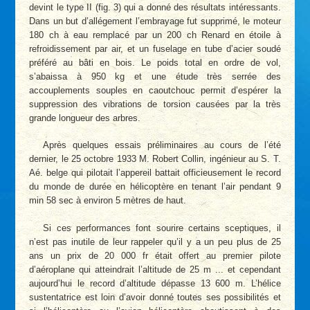
devint le type II (fig. 3) qui a donné des résultats intéressants.
Dans un but d’allégement l’embrayage fut supprimé, le moteur
180 ch à eau remplacé par un 200 ch Renard en étoile à
refroidissement par air, et un fuselage en tube d’acier soudé
préféré au bâti en bois. Le poids total en ordre de vol,
s’abaissa à 950 kg et une étude très serrée des
accouplements souples en caoutchouc permit d’espérer la
suppression des vibrations de torsion causées par la très
grande longueur des arbres.
Après quelques essais préliminaires au cours de l’été
dernier, le 25 octobre 1933 M. Robert Collin, ingénieur au S. T.
Aé. belge qui pilotait l’appereil battait officieusement le record
du monde de durée en hélicoptère en tenant l’air pendant 9
min 58 sec à environ 5 mètres de haut.
Si ces performances font sourire certains sceptiques, il
n’est pas inutile de leur rappeler qu’il y a un peu plus de 25
ans un prix de 20 000 fr était offert au premier pilote
d’aéroplane qui atteindrait l’altitude de 25 m ... et cependant
aujourd’hui le record d’altitude dépasse 13 600 m. L’hélice
sustentatrice est loin d’avoir donné toutes ses possibilités et