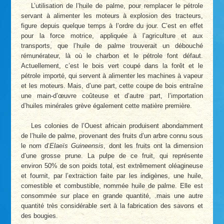
L’utilisation de l’huile de palme, pour rem­placer le pétrole
servant à alimenter les moteurs à explosion des tracteurs,
figure depuis quelque temps à l’ordre du jour. C’est en effet
pour la force motrice, appliquée à l’agriculture et aux
transports, que l’huile de palme trouverait un débouché
rémunérateur, là où le charbon et le pétrole font défaut.
Actuellement, c’est le bois vert coupé dans la forêt et le
pétrole importé, qui servent à alimenter les machines à vapeur
et les moteurs. Mais, d’une part, cette coupe de bois entraîne
une main-d’œuvre coûteuse et d’autre part, l’importation
d’huiles miné­rales grève également cette matière première.
Les colonies de l’Ouest africain produisent abondamment
de l’huile de palme, provenant des fruits d’un arbre connu sous
le nom d’
Elaeïs Guineensis
, dont les fruits ont la dimension
d’une grosse prune. La pulpe de ce fruit, qui représente
environ 50% de son poids total, est extrêmement oléagineuse
et fournit, par l’extraction faite par les indi­gènes, une huile,
comestible et combustible, nommée huile de palme. Elle est
consommée sur place en grande quantité, .mais une autre
quantité très considérable sert à la fabrication des savons et
des bougies.