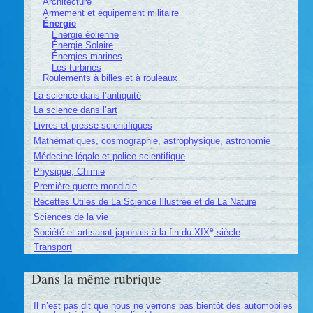
Architecture
Armement et équipement militaire
Énergie
Énergie éolienne
Énergie Solaire
Énergies marines
Les turbines
Roulements à billes et à rouleaux
La science dans l’antiquité
La science dans l’art
Livres et presse scientifiques
Mathématiques, cosmographie, astrophysique, astronomie
Médecine légale et police scientifique
Physique, Chimie
Première guerre mondiale
Recettes Utiles de La Science Illustrée et de La Nature
Sciences de la vie
e
Société et artisanat japonais à la fin du XIX
siècle
Transport
Dans la même rubrique
Il n’est pas dit que nous ne verrons pas bientôt des automobiles