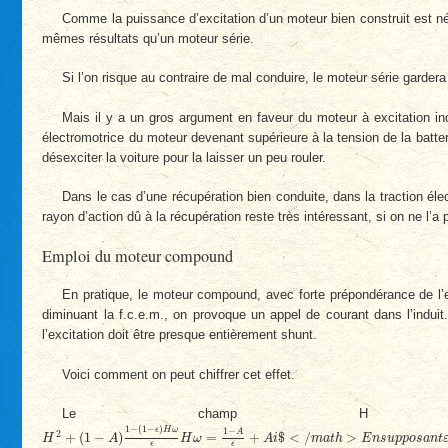
Comme la puissance d’excitation d’un moteur bien construit est né
mêmes résultats qu’un moteur série.
Si l’on risque au contraire de mal conduire, le moteur série garder
Mais il y a un gros argument en faveur du moteur à excitation i
électromotrice du moteur devenant supérieure à la tension de la batter
désexciter la voiture pour la laisser un peu rouler.
Dans le cas d’une récupération bien conduite, dans la traction élec
rayon d’action dû à la récupération reste très intéressant, si on ne l
Emploi du moteur compound
En pratique, le moteur compound, avec forte prépondérance de l’exc
diminuant la f.c.e.m., on provoque un appel de courant dans l’induit.
l’excitation doit être presque entièrement shunt.
Voici comment on peut chiffrer cet effet.
Le champ H est 
H
2
+
(
1
−
A
)
1
−
(
1
−
ϵ
)
H
ω
ϵ
H
ω
=
1
−
A
ϵ
+
A
i
$
<
/
m
a
t
h
>
E
n
s
u
p
p
o
s
a
n
t
ε
=
0
,
1
,
s
1
−
(
1
−
)
1
−
ϵ
H
ω
A
2
+
(
1
−
)
=
+
$
<
/
>
H
A
H
ω
A
i
m
a
t
h
E
n
s
u
p
p
o
s
a
n
t
ϵ
ϵ