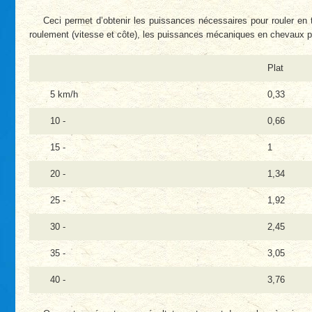
Ceci permet d’obtenir les puissances nécessaires pour rouler en 
roulement (vitesse et côte), les puissances mécaniques en chevaux par
Plat
5 km/h
0,33
10 -
0,66
15 -
1
20 -
1,34
25 -
1,92
30 -
2,45
35 -
3,05
40 -
3,76