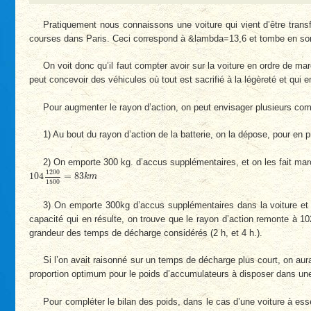
Pratiquement nous connaissons une voiture qui vient d’être trans
courses dans Paris. Ceci correspond à &lambda=13,6 et tombe en som
On voit donc qu’il faut compter avoir sur la voiture en ordre de m
peut concevoir des véhicules où tout est sacrifié à la légèreté et qui
Pour augmenter le rayon d’action, on peut envisager plusieurs co
1) Au bout du rayon d’action de la batterie, on la dépose, pour en 
2) On emporte 300 kg. d’accus supplémentaires, et on les fait march
104
1200
1500
=
83
k
m
1200
104
=
83
k
m
1500
3) On emporte 300kg d’accus supplémentaires dans la voiture et on
capacité qui en résulte, on trouve que le rayon d’action remonte à 10
grandeur des temps de décharge considérés (2 h, et 4 h.).
Si l’on avait raisonné sur un temps de décharge plus court, on aur
proportion optimum pour le poids d’accumulateurs à disposer dans une vo
Pour compléter le bilan des poids, dans le cas d’une voiture à esse