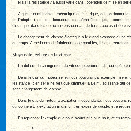
Mais la résistance
r
a aussi varié dans l’opération de mise en sér
A quelle combinaison, mécanique ou électrique, doit-on donner la pr
on l’adopte, il simplifie beaucoup le schéma électrique, il permet
électrique, dans les combinaisons donnant de forts couples et de basses
Le changement de vitesse électrique a le grand avantage d’une réal
du temps. A méthodes de fabrication comparables, il serait certaineme
Moyens de réglage de la vitesse
En dehors du changement de vitesse proprement dit, qui opère par va
Dans le cas du moteur série, nous pouvons par exemple insérer u
résistance R en série ne fera que diminuer la f.e.m. agissante qui d
sans changement de vitesse.
Dans le cas du moteur à excitation indépendante, nous pouvons régl
qui donnerait, à excitation maximum, un excès de couple, et à réduire 
En reprenant l’exemple que nous avons pris plus haut, et en remp
i
i
o
=
1
α
C
C
o
1
i
C
=