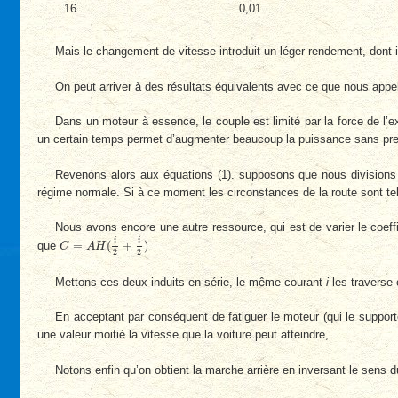
16
0,01
Mais le changement de vitesse introduit un léger rendement, dont i
On peut arriver à des résultats équivalents avec ce que nous app
Dans un moteur à essence, le couple est limité par la force de l’ex
un certain temps permet d’augmenter beaucoup la puissance sans prendre 
Revenons alors aux équations (1). supposons que nous divisions 
régime normale. Si à ce moment les circonstances de la route sont tell
Nous avons encore une autre ressource, qui est de varier le coeff
C
=
A
H
(
i
2
+
i
2
)
i
i
=
(
+
)
que
C
A
H
2
2
Mettons ces deux induits en série, le même courant
i
les traverse 
En acceptant par conséquent de fatiguer le moteur (qui le support
une valeur moitié la vitesse que la voiture peut atteindre,
Notons enfin qu’on obtient la marche arrière en inversant le sens d