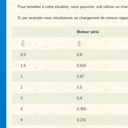
Pour remédier à cette situation, nous pouvons, soit utiliser un c
Si par exemple nous introduisons un changement de vitesse rapport 
Moteur série
C
C
o
ω
ω
o
C
ω
ω
C
o
o
0,5
0,9
1,5
0,615
1
0,67
2
0,5
3
0,4
4
0,355
8
0,231