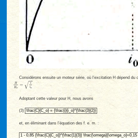
Considérons ensuite un moteur série, où l’excitation H dépend du
H
H
o
=
i
i
o
√
H
i
=
i
H
o
o
Adoptant cette valeur pour H, nous avons
\frac{C}{C_o} = {\frac{i}{i_o}^{\frac{3}{2}}
(3)
\frac{C}{C_o} = {\frac{i}{i_o}^{\frac{3}{2}}
et, en éliminant dans l’équation des f. e. m. :
1 - 0,85 {\frac{C}{C_o}}^{\frac{1}{3}} \frac{\omega}{\omega_o}
1 - 0,85 {\frac{C}{C_o}}^{\frac{1}{3}} \frac{\omega}{\omega_o}=0,15 {\