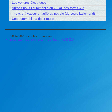
Les voitures électriques
Aurons-nous l’automobile au « Gaz des forêts » ?
Tricycle à vapeur chauffé au pétrole (de Louis Lallemand)
Une automobile à deux roues
2009-2026 Gloubik Sciences
Plan du site
|
Se connecter
|
Contact
|
RSS 2.0