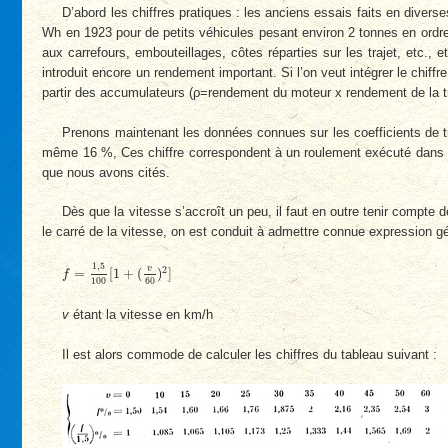
D’abord les chiffres pratiques : les anciens essais faits en dive
Wh en 1923 pour de petits véhicules pesant environ 2 tonnes en ordr
aux carrefours, embouteillages, côtes réparties sur les trajet, etc.
introduit encore un rendement important. Si l’on veut intégrer le chi
partir des accumulateurs (ρ=rendement du moteur x rendement de la tr
Prenons maintenant les données connues sur les coefficients de tr
même 16 %, Ces chiffre correspondent à un roulement exécuté dans de 
que nous avons cités.
Dès que la vitesse s’accroît un peu, il faut en outre tenir compte
le carré de la vitesse, on est conduit à admettre connue expression gé
f
=
1
,
5
100
[
1
+
(
v
60
)
2
]
1
,
5
v
2
=
[
1
+
(
)
]
f
100
60
v
étant la vitesse en km/h
Il est alors commode de calculer les chiffres du tableau suivant :