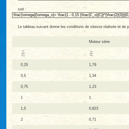
soit :
\frac{\omega}{\omega_o}= \frac{1 - 0,15 {\frac{C_o}{C}}^{\frac{2}
\frac{\omega}{\omega_o}= \frac{1 - 0,15 {\frac{C_o}{C}}^{\frac{2}{3}}}{0,
Le tableau suivant donne les conditions de vitesse réalisée et d
Moteur série
C
C
o
ω
ω
o
C
ω
ω
C
o
o
0,25
1,79
0,5
1,34
0,75
1,23
1
1
1,5
0,823
2
0,71