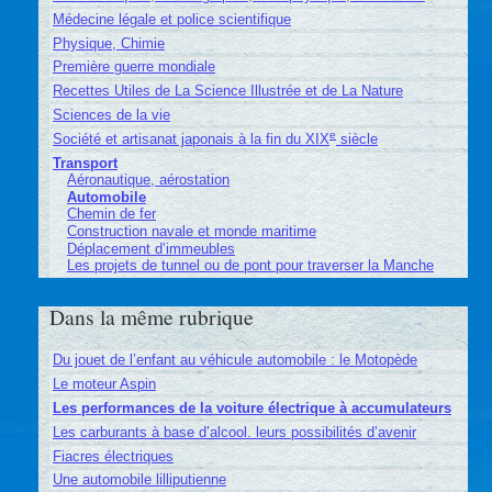
Médecine légale et police scientifique
Physique, Chimie
Première guerre mondiale
Recettes Utiles de La Science Illustrée et de La Nature
Sciences de la vie
e
Société et artisanat japonais à la fin du XIX
siècle
Transport
Aéronautique, aérostation
Automobile
Chemin de fer
Construction navale et monde maritime
Déplacement d’immeubles
Les projets de tunnel ou de pont pour traverser la Manche
Dans la même rubrique
Du jouet de l’enfant au véhicule automobile : le Motopède
Le moteur Aspin
Les performances de la voiture électrique à accumulateurs
Les carburants à base d’alcool. leurs possibilités d’avenir
Fiacres électriques
Une automobile lilliputienne