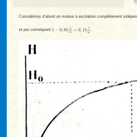
C
Considérons d’abord un moteur à excitation complètement indépend
1
−
0
,
85
ω
ω
o
=
0
,
15
i
i
o
i
ω
1
−
0
,
85
=
0
,
15
et par conséquent
ω
i
o
o