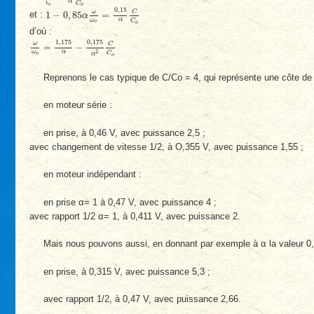
α
i
C
o
o
1
−
0
,
85
α
ω
ω
o
=
0
,
15
α
C
C
o
0
,
15
ω
C
1
−
0
,
85
=
et :
α
α
ω
C
o
o
d’où :
ω
ω
o
=
1
,
175
α
−
0
,
175
α
2
C
C
o
1
,
175
0
,
175
ω
C
=
−
α
2
ω
C
o
α
o
Reprenons le cas typique de C/Co = 4, qui représente une côte de
en moteur série :
en prise, à 0,46 V, avec puissance 2,5 ;
avec changement de vitesse 1/2, à O,355 V, avec puissance 1,55 ;
en moteur indépendant :
en prise α= 1 à 0,47 V, avec puissance 4 ;
avec rapport 1/2 α= 1, à 0,411 V, avec puissance 2.
Mais nous pouvons aussi, en donnant par exemple à α la valeur 0,
en prise, à 0,315 V, avec puissance 5,3 ;
avec rapport 1/2, à 0,47 V, avec puissance 2,66.