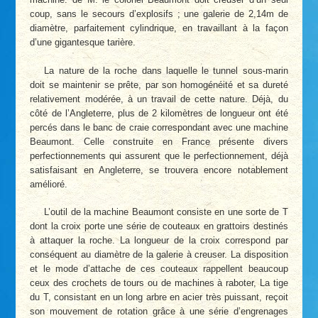
coup, sans le secours d’explosifs ; une galerie de 2,14m de
diamètre, parfaitement cylindrique, en travaillant à la façon
d’une gigantesque tarière.
La nature de la roche dans laquelle le tunnel sous-marin
doit se maintenir se prête, par son homogénéité et sa dureté
relativement modérée, à un travail de cette nature. Déjà, du
côté de l’Angleterre, plus de 2 kilomètres de longueur ont été
percés dans le banc de craie correspondant avec une machine
Beaumont. Celle construite en France présente divers
perfectionnements qui assurent que le perfectionnement, déjà
satisfaisant en Angleterre, se trouvera encore notablement
amélioré.
L’outil de la machine Beaumont consiste en une sorte de T
dont la croix porte une série de couteaux en grattoirs destinés
à attaquer la roche. La longueur de la croix correspond par
conséquent au diamètre de la galerie à creuser. La disposition
et le mode d’attache de ces couteaux rappellent beaucoup
ceux des crochets de tours ou de machines à raboter, La tige
du T, consistant en un long arbre en acier très puissant, reçoit
son mouvement de rotation grâce à une série d’engrenages