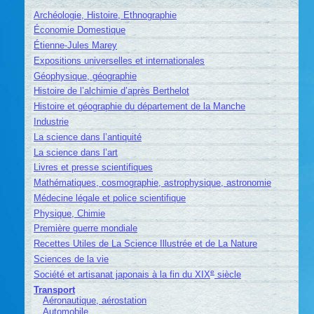
Archéologie, Histoire, Ethnographie
Économie Domestique
Étienne-Jules Marey
Expositions universelles et internationales
Géophysique, géographie
Histoire de l’alchimie d’après Berthelot
Histoire et géographie du département de la Manche
Industrie
La science dans l’antiquité
La science dans l’art
Livres et presse scientifiques
Mathématiques, cosmographie, astrophysique, astronomie
Médecine légale et police scientifique
Physique, Chimie
Première guerre mondiale
Recettes Utiles de La Science Illustrée et de La Nature
Sciences de la vie
e
Société et artisanat japonais à la fin du XIX
siècle
Transport
Aéronautique, aérostation
Automobile