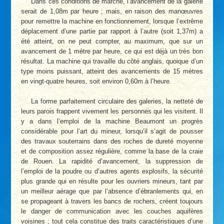
Dans ces conditions de marche, l’avancement de la galerie
serait de 1,08m par heure ; mais, en raison des manœuvres
pour remettre la machine en fonctionnement, lorsque l’extrême
déplacement d’une partie par rapport à l’autre (soit 1,37m) a
été atteint, on ne peut compter, au maximum, que sur un
avancement de 1 mètre par heure, ce qui est déjà un très bon
résultat. La machine qui travaille du côté anglais, quoique d’un
type moins puissant, atteint des avancements de 15 mètres
en vingt-quatre heures, soit environ 0,60m à l’heure.
La forme parfaitement circulaire des galeries, la netteté de
leurs parois frappent vivement les personnes qui les visitent. Il
y a dans l’emploi de la machine Beaumont un progrès
considérable pour l’art du mineur, lorsqu’il s’agit de pousser
des travaux souterrains dans des roches de dureté moyenne
et de composition assez régulière, comme la base de la craie
de Rouen. La rapidité d’avancement, la suppression de
l’emploi de la poudre ou d’autres agents explosifs, la sécurité
plus grande qui en résulte pour les ouvriers mineurs, tant par
un meilleur aérage que par l’absence d’ébranlements qui, en
se propageant à travers les bancs de rochers, créent toujours
le danger de communication avec les couches aquifères
voisines ; tout cela constitue des traits caractéristiques d’une