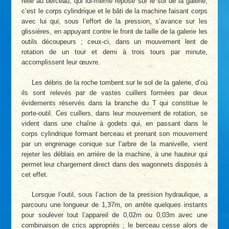
relié au berceau, qui lui-même repose sur le sol de la galerie,
c’est le corps cylindrique et le bâti de la machine faisant corps
avec lui qui, sous l’effort de la pression, s’avance sur les
glissières, en appuyant contre le front de taille de la galerie les
outils découpeurs ; ceux-ci, dans un mouvement lent de
rotation de un tour et demi à trois tours par minute,
accomplissent leur œuvre.
Les débris de la roche tombent sur le sol de la galerie, d’où
ils sont relevés par de vastes cuillers formées par deux
évidements réservés dans la branche du T qui constitue le
porte-outil. Ces cuillers, dans leur mouvement de rotation, se
vident dans une chaîne à godets qui, en passant dans le
corps cylindrique formant berceau et prenant son mouvement
par un engrenage conique sur l’arbre de la manivelle, vient
rejeter les déblais en arrière de la machine, à une hauteur qui
permet leur chargement direct dans des wagonnets disposés à
cet effet.
Lorsque l’outil, sous l’action de la pression hydraulique, a
parcouru une longueur de 1,37m, on arrête quelques instants
pour soulever tout l’appareil de 0,02m ou 0,03m avec une
combinaison de crics appropriés ; le berceau cesse alors de