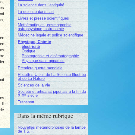
ns,
La science dans l’antiquité
les
La science dans l’art
ent
Livres et presse scientifiques
on,
Mathématiques, cosmographie,
astrophysique, astronomie
Médecine légale et police scientifique
ien
Physique, Chimie
 en
électricité
ros
Optique
tre
Photographie et cinématographie
Physique sans appareils
ier
Première guerre mondiale
Recettes Utiles de La Science Illustrée
et de La Nature
oit
Sciences de la vie
Société et artisanat japonais à la fin du
e
XIX
siècle
ces
Transport
 Il
 de
Dans la même rubrique
Nouvelles métamorphoses de la lampe
de T.S.F.