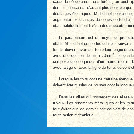
cause le déboisement des forêts ; on peut ajo
dont l’influence est d’autant plus sensible qu
décharges électriques. M. Holthof pense que, 
augmenter les chances de coups de foudre, ma
étant habituellement fixés à des supports mun
Le paratonnerre est un moyen de protection
établi. M. Holthof donne les conseils suivants :
fer, ils doivent avoir sur toute leur longueur
2
avec une section de 65 à 70mm
. Le condu
composé que de pièces d’un même métal ; les
avec la tige et avec la ligne de terre, doivent 
Lorsque les toits ont une certaine étendue, 
doivent être munies de pointes dont la longueur
Dans les villes qui possèdent des réseaux
tuyaux. Les ornements métalliques et les toit
faut éviter que ce dernier soit couvert de ch
toute action mécanique.