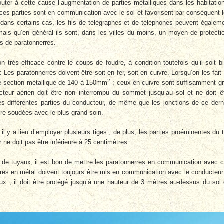
uter à cette cause l’augmentation de parties métalliques dans les habitatio
e ces parties sont en communication avec le sol et favorisent par conséquent 
dans certains cas, les fils de télégraphes et de téléphones peuvent égalem
is qu’en général ils sont, dans les villes du moins, un moyen de protecti
is de paratonnerres.
 très efficace contre le coups de foudre, à condition toutefois qu’il soit b
 Les paratonnerres doivent être soit en fer, soit en cuivre. Lorsqu’on les fait
2
 une section métallique de 140 à 150mm
; ceux en cuivre sont suffisamment g
cteur aérien doit être non interrompu du sommet jusqu’au sol et ne doit ê
 différentes parties du conducteur, de même que les jonctions de ce dern
être soudées avec le plus grand soin.
il y a lieu d’employer plusieurs tiges ; de plus, les parties proéminentes du t
 ne doit pas être inférieure à 25 centimètres.
 de tuyaux, il est bon de mettre les paratonnerres en communication avec 
ures en métal doivent toujours être mis en communication avec le conducteur.
aux ; il doit être protégé jusqu’à une hauteur de 3 mètres au-dessus du sol