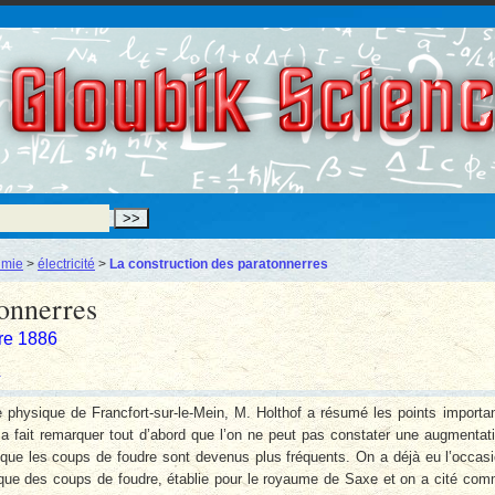
Gloubik Scien
imie
>
électricité
>
La construction des paratonnerres
tonnerres
re 1886
 physique de Francfort-sur-le-Mein, M. Holthof a résumé les points importa
Il a fait remarquer tout d’abord que l’on ne peut pas constater une augmentat
 que les coups de foudre sont devenus plus fréquents. On a déjà eu l’occas
stique des coups de foudre, établie pour le royaume de Saxe et on a cité co