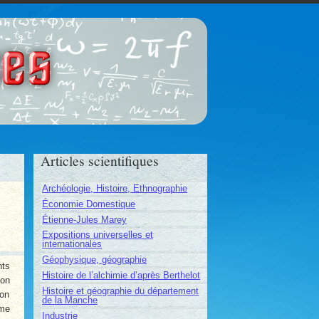
ces
Articles scientifiques
Archéologie, Histoire, Ethnographie
Économie Domestique
Étienne-Jules Marey
Expositions universelles et
internationales
Géophysique, géographie
nts
Histoire de l’alchimie d’après Berthelot
ion
Histoire et géographie du département
ion
de la Manche
mme
Industrie