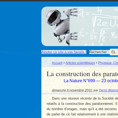
Ajouter ce site à vos favoris !
|
Rechercher :
Accueil
>
Articles scientifiques
>
Physique, Ch
La construction des para
La Nature N°699 — 23 octob
dimanche 6 novembre 2011
,
par
Denis Blaizot
Dans une réunion récente de la Société de
relatifs à la construction des paratonnerres. 
du nombre d’orages, mais qu’il a été reconnu
de parler de ce fait relativement à une stati