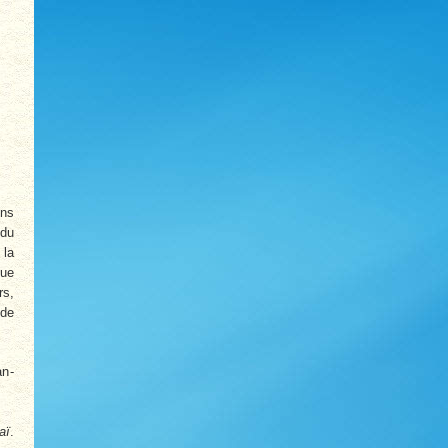
ons
 du
 la
que
rs,
 de
an­
aï
.