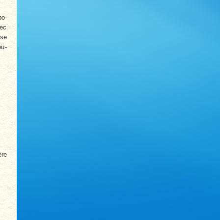
po­
vec
 se
ou­
ère