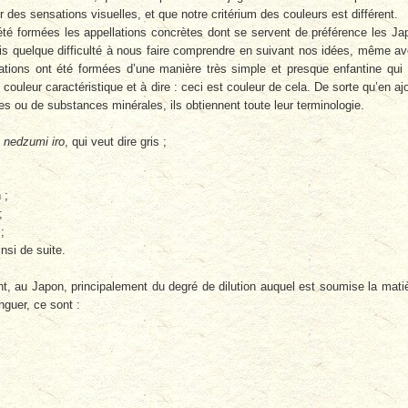
r des sensations visuelles, et que notre critérium des couleurs est différent.
é formées les appellations concrètes dont se servent de préférence les Ja
is quelque diffi­culté à nous faire comprendre en suivant nos idées, même a
nations ont été for­mées d’une manière très simple et presque enfantine qui
couleur caracté­ristique et à dire : ceci est couleur de cela. De sorte qu’en aj
s ou de sub­stances minérales, ils obtiennent toute leur terminologie.
n
nedzumi iro
, qui veut dire gris ;
 ;
;
;
insi de suite.
, au Japon, prin­cipalement du degré de dilution auquel est soumise la mati
nguer, ce sont :