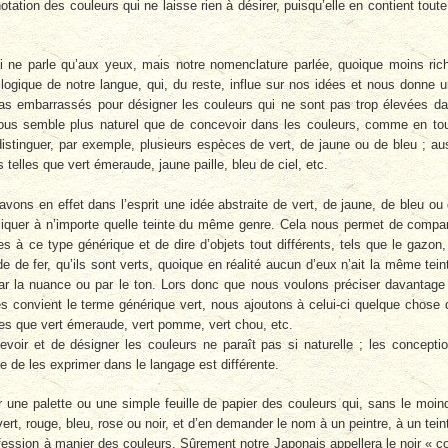
ion des cou­leurs qui ne laisse rien à désirer, puisqu’elle en contient toute
qui ne parle qu’aux yeux, mais notre nomenclature parlée, quoique moins ric
logique de notre langue, qui, du reste, influe sur nos idées et nous donne 
as embarrassés pour désigner les couleurs qui ne sont pas trop élevées d
nous semble plus naturel que de concevoir dans les couleurs, comme en to
stinguer, par exemple, plusieurs espèces de vert, de jaune ou de bleu ; au
elles que vert émeraude, jaune paille, bleu de ciel, etc.
avons en effet dans l’esprit une idée abstraite de vert, de jaune, de bleu ou
pliquer à n’importe quelle teinte du même genre. Cela nous permet de compa
 à ce type géné­rique et de dire d’objets tout différents, tels que le gazon,
e de fer, qu’ils sont verts, quoique en réalité aucun d’eux n’ait la même tein
 par la nuance ou par le ton. Lors donc que nous voulons préciser davantage
es convient le terme générique vert, nous ajoutons à celui-ci quelque chose 
lles que vert éme­raude, vert pomme, vert chou, etc.
oir et de dési­gner les couleurs ne paraît pas si naturelle ; les concepti
e de les exprimer dans le langage est différente.
ur une palette ou une simple feuille de papier des couleurs qui, sans le moin
ert, rouge, bleu, rose ou noir, et d’en demander le nom à un peintre, à un tein
ofession à manier des couleurs. Sûrement notre Japonais appellera le noir « c