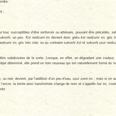
iendra :
é ;
eur tour, susceptibles d’être renforcés ou atténués, pouvant être précédés, se
sukoshi
, un peu.
Koï ned­zumi iro
devient donc
goku koï nedzumi iro
, gris t
nedzumi iro
, gris très clair, ou au contraire
sukoshi koï
et
sukoshi usuï nedz
tre subdivisées de la sorte. Lorsque, en effet, en dégradant une couleur,
’un objet déterminé, elle prend un nom nouveau qui est naturellement formé du 
e, ou noir, devient, par l’addition d’un peu d’eau,
usuï zumi iro
; mais si on a
 l’encre, la teinte ainsi transformée change de nom et s’appelle
haï iro
, coul
nte :