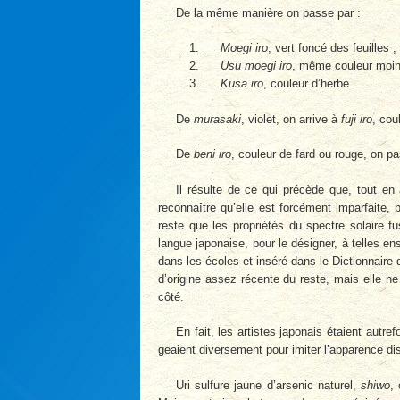
De la même manière on passe par :
Moegi iro
, vert foncé des feuilles ;
Usu moegi iro
, même couleur moin
Kusa iro
, couleur d’herbe.
De
murasaki
, violet, on arrive à
fuji iro
, cou
De
beni iro
, couleur de fard ou rouge, on p
Il résulte de ce qui précède que, tout en 
reconnaître qu’elle est forcément imparfaite,
reste que les propriétés du spectre solaire f
langue japonaise, pour le désigner, à telles e
dans les écoles et inséré dans le Dictionnaire
d’origine assez récente du reste, mais elle ne
côté.
En fait, les artistes japonais étaient autre
geaient diversement pour imiter l’apparence dis
Uri sulfure jaune d’arsenic naturel,
shiwo
,