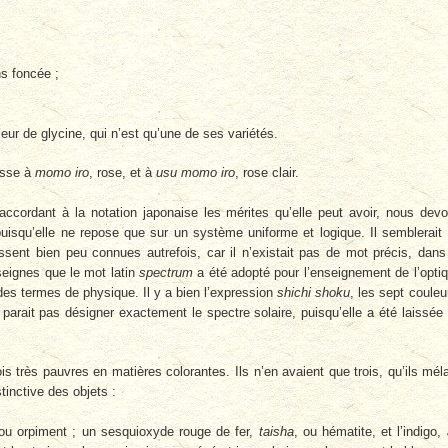
s foncée ;
leur de glycine, qui n’est qu’une de ses variétés.
asse à
momo iro
, rose, et à
usu momo iro
, rose clair.
accordant à la nota­tion japonaise les mérites qu’elle peut avoir, nous dev
 puisqu’elle ne repose que sur un système uniforme et logique. Il semblerait
ussent bien peu connues autrefois, car il n’existait pas de mot précis, dans
nseignes que le mot latin
spectrum
a été adopté pour l’enseignement de l’opti
 des termes de physique. Il y a bien l’expression
shichi shoku
, les sept cou­leu
 parait pas désigner exactement le spectre solaire, puisqu’elle a été laissée
fois très pauvres en matières colorantes. Ils n’en avaient que trois, qu’ils mél
tinctive des objets :
 ou orpiment ; un sesquioxyde rouge de fer,
taisha
, ou hématite, et l’indigo,