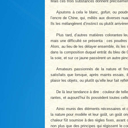
Mais ces trois substances donnent précisément l
Ajoutons à cela le blanc,
gofun
, ou poudre
l’encre de Chine, qui, mêlés aux diverses nuan
Ils les mélangèrent d’instinct ou plutôt arrivè
Plus tard, d’autres matières colorantes le
mais une difficulté se présenta : ces poudre
Alors, au lieu de les délayer ensemble, ils le
dans la composition duquel entrât du bleu de
la soie, et sur ce jaune passèrent un autre pin
Amateurs passionnés de la nature et fins
satisfaits que lorsque, après maints essais, il
plaisir les objets, ou plutôt qu’elle leur fait reflé
De là leur tendance à dire : couleur de telle
rantes, et aujourd’hui ils possèdent toutes ce
Ainsi munis des éléments nécessaires et d
la nature pour modèle et leur goût, un goût ori
chaleur fût soumise à des règles fixes, avant 
non plus que des principes qui régissent le cont