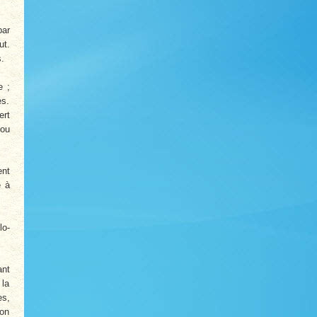
par
ut.
s.
e ;
es.
ert
 ou
ent
e à
lo­
ant
 la
es,
ion