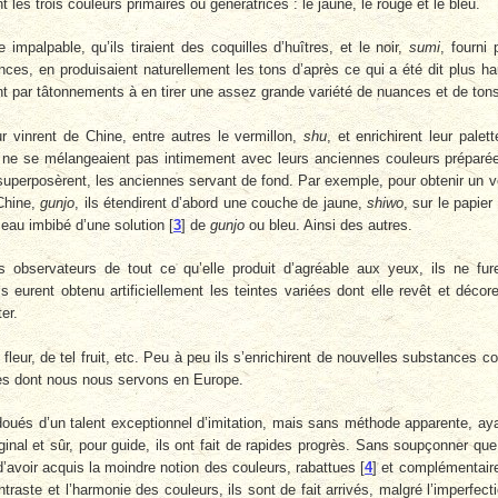
es trois cou­leurs primaires ou génératrices : le jaune, le rouge et le bleu.
 impalpable, qu’ils tiraient des coquilles d’huîtres, et le noir,
sumi
, fourni 
ces, en produi­saient naturellement les tons d’après ce qui a été dit plus ha
rent par tâtonne­ments à en tirer une assez grande variété de nuances et de ton
ur vinrent de Chine, entre autres le vermillon,
shu
, et enrichirent leur palett
s ne se mélangeaient pas intimement avec leurs anciennes couleurs préparé
s superposèrent, les anciennes servant de fond. Par exemple, pour obtenir un v
 Chine,
gunjo
, ils étendirent d’abord une couche de jaune,
shiwo
, sur le papier
ceau imbibé d’une solution
[
3
]
de
gunjo
ou bleu. Ainsi des autres.
 observateurs de tout ce qu’elle produit d’agréable aux yeux, ils ne fur
s eurent obtenu artificielle­ment les teintes variées dont elle revêt et décor
ter.
 fleur, de tel fruit, etc. Peu à peu ils s’enrichirent de nouvelles substances co
lles dont nous nous servons en Europe.
oués d’un talent exceptionnel d’imitation, mais sans méthode apparente, ay
ginal et sûr, pour guide, ils ont fait de rapides progrès. Sans soupçonner que
d’avoir acquis la moindre notion des couleurs, rabattues
[
4
]
et complémentair
raste et l’harmo­nie des couleurs, ils sont de fait arrivés, malgré l’imperfect