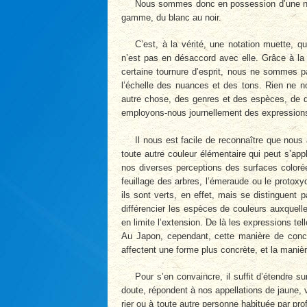
Nous sommes donc en possession d’une notat
gamme, du blanc au noir.
C’est, à la vérité, une notation muette, 
n’est pas en désaccord avec elle. Grâce à la 
certaine tournure d’esprit, nous ne sommes p
l’échelle des nuances et des tons. Rien ne 
autre chose, des genres et des espèces, de di
employons-nous journellement des expressions t
Il nous est facile de reconnaître que nous 
toute autre couleur élémentaire qui peut s’ap
nos diverses perceptions des surfaces colorées
feuillage des arbres, l’émeraude ou le protoxyd
ils sont verts, en effet, mais se distinguent
diffé­rencier les espèces de couleurs auxquell
en limite l’extension. De là les expressions te
Au Japon, cependant, cette manière de concev
affectent une forme plus concrète, et la manièr
Pour s’en convaincre, il suffit d’étendre s
doute, répondent à nos appellations de jaune, v
rier ou à toute autre personne habituée par pr