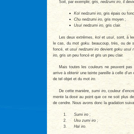
Soit, par exemple, gris,
nedzumi iro
, il dev
Koï nedzumi iro
, gris épais ou fonc
Chu nedzumi iro
, gris moyen ;
Usuï nedzumi iro
, gris clair.
Les deux extrêmes,
koï
et
usuï
, sont, à l
le cas, du mot
goku
. beaucoup, très, ou de
foncé, et
usuï nedzumi iro
devient
goku usuï 
iro
, gris un peu foncé et gris un peu clair.
Mais toutes les couleurs ne peuvent pas ê
arrive à obtenir une teinte pareille à celle d
de tel objet et du mot
iro
.
De cette manière,
sumi iro
, couleur d’encr
mente la dose au point que ce ne soit plus de
de cendre. Nous avons donc la gradation suiva
Sumi iro
;
Usu zumi iro
;
Haï iro
.