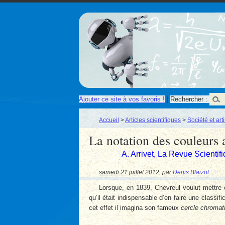
Ajouter ce site à vos favoris !
|
Rechercher :
Accueil
>
Articles scientifiques
>
Société et art
La notation des couleurs
A. Arrivet, La Revue Scientif
samedi 21 juillet 2012
,
par
Denis Blaizot
Lorsque, en 1839, Chevreul voulut mettre o
qu’il était indispensable d’en faire une classif
cet effet il imagina son fameux
cercle chromat