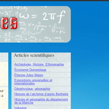
ces
Articles scientifiques
Archéologie, Histoire, Ethnographie
Économie Domestique
Étienne-Jules Marey
Expositions universelles et
internationales
Géophysique, géographie
nut
Histoire de l’alchimie d’après Berthelot
t à
Histoire et géographie du département
de la Manche
Industrie