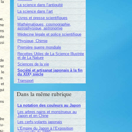
 la
La science dans l’antiquité
La science dans l’art
Livres et presse scientifiques
he,
Mathématiques, cosmographie,
une
astrophysique, astronomie
ans
Médecine légale et police scientifique
ute
Physique, Chimie
ssi
Première guerre mondiale
Recettes Utiles de La Science Illustrée
et de La Nature
 de
Sciences de la vie
rer
Société et artisanat japonais à la fin
 le
e
du XIX
siècle
te.
Transport
 et
qui
Dans la même rubrique
ons
La notation des couleurs au Japon
Les arbres nains et monstrueux au
Japon et en Chine
dre
Les cerfs-volants japonais
tu­
L’Empire du Japon à l’Exposition
ou­