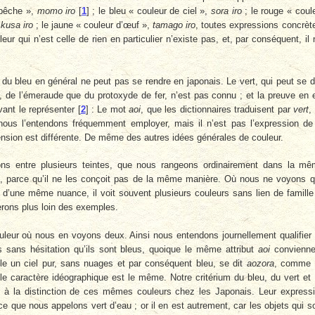
 pêche »,
momo iro
[
1
]
; le bleu « couleur de ciel »,
sora iro
; le rouge « coul
,
kusa iro
; le jaune « couleur d’œuf »,
tamago iro
, toutes expressions concrèt
leur qui n’est celle de rien en particulier n’existe pas, et, par conséquent, il 
du bleu en général ne peut pas se rendre en japonais. Le vert, qui peut se d
s, de l’émeraude que du protoxyde de fer, n’est pas connu ; et la preuve en 
vant le représenter
[
2
]
: Le mot
aoi
, que les dictionnaires traduisent par
vert
,
nous l’entendons fréquemment employer, mais il n’est pas l’expression de
ension est différente. De même des autres idées générales de couleur.
sons entre plusieurs teintes, que nous rangeons ordinairement dans la m
ais, parce qu’il ne les conçoit pas de la même manière. Où nous ne voyons 
’une même nuance, il voit souvent plusieurs couleurs sans lien de famille
erons plus loin des exemples.
 couleur où nous en voyons deux. Ainsi nous entendons journellement qualifier
s sans hésitation qu’ils sont bleus, quoique le même attribut
aoi
convienne
e un ciel pur, sans nuages et par conséquent bleu, se dit
aozora
, comme 
le caractère idéogra­phique est le même. Notre critérium du bleu, du vert et
ert à la distinction de ces mêmes couleurs chez les Japonais. Leur express
 ce que nous appelons vert d’eau ; or il en est autrement, car les objets qui s