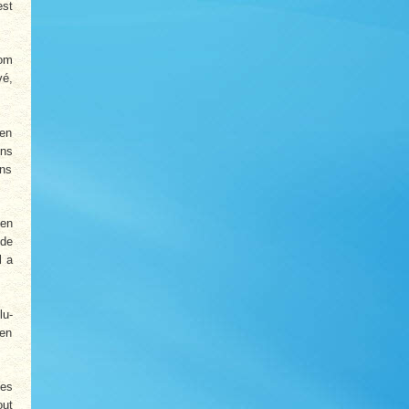
est
nom
vé,
 en
ins
ans
ien
 de
il a
lu­
’en
des
out