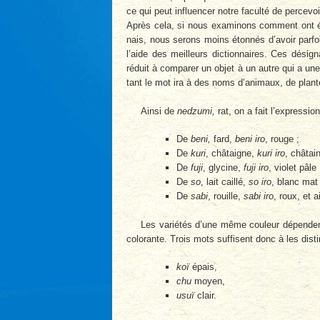
ce qui peut influencer notre faculté de percevoi
Après cela, si nous examinons comment ont ét
nais, nous serons moins étonnés d’avoir parfo
l’aide des meilleurs dictionnaires. Ces désig
réduit à comparer un objet à un autre qui a une 
tant le mot ira à des noms d’animaux, de plante
Ainsi de
nedzumi,
rat, on a fait l’expressio
De
beni,
fard,
beni iro
, rouge ;
De
kuri
, châtaigne,
kuri iro
, châtain
De
fuji
, glycine,
fuji iro
, violet pâle 
De
so
, lait caillé,
so iro
, blanc mat 
De
sabi
, rouille,
sabi iro
, roux, et a
Les variétés d’une même couleur dépendent
colorante. Trois mots suffisent donc à les disti
koï
épais,
chu
moyen,
usuï
clair.