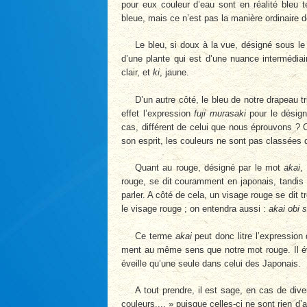
pour eux couleur d’eau sont en réalité bleu 
bleue, mais ce n’est pas la manière ordinaire de
Le bleu, si doux à la vue, désigné sous 
d’une plante qui est d’une nuance intermédiair
clair, et
ki
, jaune.
D’un autre côté, le bleu de notre drapeau t
effet l’expression
fuji murasaki
pour le désign
cas, différent de celui que nous éprouvons ? 
son esprit, les couleurs ne sont pas classées
Quant au rouge, désigné par le mot
akai
,
rouge, se dit couramment en japonais, tandis 
par­ler. A côté de cela, un visage rouge se dit
le visage rouge ; on entendra aussi :
akai obi 
Ce terme
akai
peut donc litre l’expression
ment au même sens que notre mot rouge. Il évo
éveille qu’une seule dans celui des Japonais.
A tout prendre, il est sage, en cas de div
cou­leurs..., » puisque celles-ci ne sont rien 