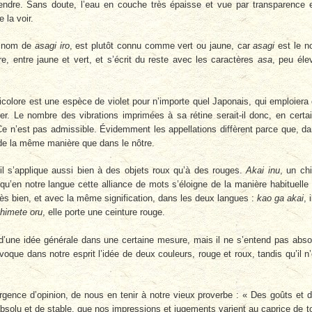
tendre. Sans doute, l’eau en couche très épaisse et vue par transparence 
 la voir.
le nom de
asagi iro
, est plutôt connu comme vert ou jaune, car
asagi
est le 
e, entre jaune et vert, et s’écrit du reste avec les caractères
asa
, peu éle
ricolore est une espèce de violet pour n’importe quel Japonais, qui emploiera
er. Le nombre des vibrations imprimées à sa rétine serait-il donc, en certa
Ce n’est pas admis­sible. Évidemment les appellations diffèrent parce que, d
 de la même manière que dans le nôtre.
 il s’applique aussi bien à des objets roux qu’à des rouges.
Akai inu
, un ch
qu’en notre langue cette alliance de mots s’éloigne de la manière habituelle
 très bien, et avec la même signification, dans les deux langues :
kao ga akai
, 
shimete oru
, elle porte une ceinture rouge.
 d’une idée géné­rale dans une certaine mesure, mais il ne s’entend pas abso
que dans notre esprit l’idée de deux couleurs, rouge et roux, tandis qu’il n
ergence d’opinion, de nous en tenir à notre vieux proverbe : « Des goûts et 
d’absolu et de stable, que nos impressions et jugements varient au caprice de t