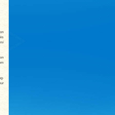
lon
rès
umi
 on
nom
ug­
eur