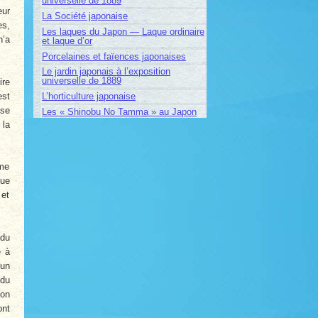
universelle de 1889
eur
La Société japonaise
es,
Les laques du Japon — Laque ordinaire
n’a
et laque d’or
Porcelaines et faïences japonaises
Le jardin japonais à l’exposition
universelle de 1889
ire
est
L’horticulture japonaise
 se
Les « Shinobu No Tamma » au Japon
 la
ême
que
 et
 du
 à
un
 du
ion
ont