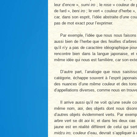
leur d’encre »,
sumi iro
; le rose « couleur de
de fard »,
beni iro
; le vert « couleur d’herbe »
car, dans son esprit, l’idée abstraite d’une cou
pas de mot exact pour l’exprimer.
Par exemple, l’idée que nous nous faisons 
aussi bien de l’herbe que des feuilles d’arbre
qu’il n’y a pas de caractère idéographique pou
rencontre bien dans la langue japonaise, et 
même idée qui nous est familière, car son ext
D’autre part, l’analogie que nous saisis
catégo­rie, échappe souvent à l’esprit japon
des nuances d’une même couleur et des tons d
d’appel­lations diverses, comme nous en trouv
Il arrive aussi qu’il ne voit qu’une seule
même nom,
aoi
, des objets dont nous dison
d’autres objets évidemment verts. Par exempl
arbre vert se dit
aoi ki
, et dans les deux cas 
jaune est en réalité différent de celui qui s
midzu iro
, couleur d’eau, devrait s’appliquer à