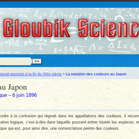
Gloubik Scien
isanat japonais à la fin du XIXe siècle
>
La notation des couleurs au Japon
 au Japon
ique – 6 juin 1896
rdre à la confu­sion qui régnait dans les appellations des couleurs, il recon
ication logique, c’est-à-dire dans laquelle pussent entrer toutes les espèces, e
ique
qui est, pour ainsi dire, une
nomenclature peinte
des couleurs.