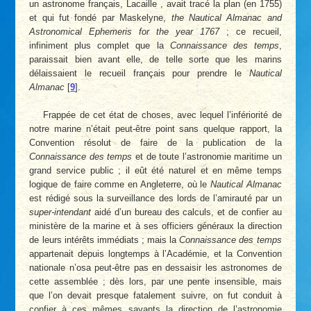
un astronome français, Lacaille , avait tracé la plan (en 1755)
et qui fut fondé par Maskelyne,
the Nautical Almanac and
Astronomical Ephemeris for the year 1767
; ce recueil,
infiniment plus complet que la
Connaissance des temps
,
paraissait bien avant elle, de telle sorte que les marins
délaissaient le recueil français pour prendre le
Nautical
Almanac
[
9
]
.
Frappée de cet état de choses, avec lequel l’infériorité de
notre marine n’était peut-être point sans quelque rapport, la
Convention résolut de faire de la publication de la
Connaissance des temps
et de toute l’astronomie maritime un
grand service public ; il eût été naturel et en même temps
logique de faire comme en Angleterre, où le
Nautical Almanac
est rédigé sous la surveillance des lords de l’amirauté par un
super-intendant
aidé d’un bureau des calculs, et de confier au
ministère de la marine et à ses officiers généraux la direction
de leurs intérêts immédiats ; mais la
Connaissance des temps
appartenait depuis longtemps à l’Académie, et la Convention
nationale n’osa peut-être pas en dessaisir les astronomes de
cette assemblée ; dès lors, par une pente insensible, mais
que l’on devait presque fatalement suivre, on fut conduit à
confier à ces mêmes savants la direction de l’astronomie