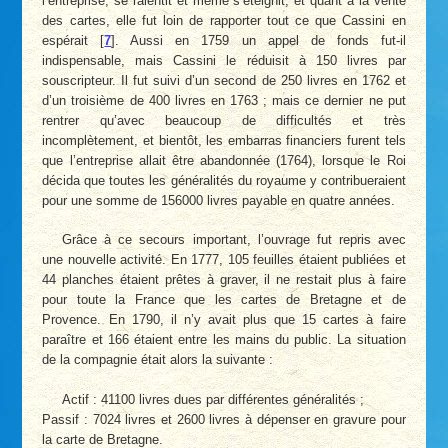
l’entreprise, se ralentit et même s’éteignit, et quant à la vente
des cartes, elle fut loin de rapporter tout ce que Cassini en
espérait
[
7
]
. Aussi en 1759 un appel de fonds fut-il
indispensable, mais Cassini le réduisit à 150 livres par
souscripteur. Il fut suivi d’un second de 250 livres en 1762 et
d’un troisième de 400 livres en 1763 ; mais ce dernier ne put
rentrer qu’avec beaucoup de difficultés et très
incomplètement, et bientôt, les embarras financiers furent tels
que l’entreprise allait être abandonnée (1764), lorsque le Roi
décida que toutes les généralités du royaume y contribueraient
pour une somme de 156000 livres payable en quatre années.
Grâce à ce secours important, l’ouvrage fut repris avec
une nouvelle activité. En 1777, 105 feuilles étaient publiées et
44 planches étaient prêtes à graver, il ne restait plus à faire
pour toute la France que les cartes de Bretagne et de
Provence. En 1790, il n’y avait plus que 15 cartes à faire
paraître et 166 étaient entre les mains du public. La situation
de la compagnie était alors la suivante :
Actif : 41100 livres dues par différentes généralités ;
Passif : 7024 livres et 2600 livres à dépenser en gravure pour
la carte de Bretagne.