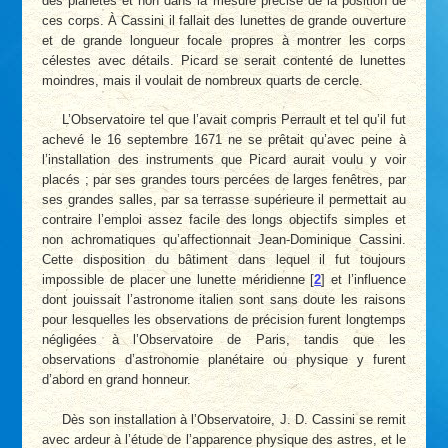
des planètes et non dans la mesure précise de la position de
ces corps. À Cassini il fallait des lunettes de grande ouverture
et de grande longueur focale propres à montrer les corps
célestes avec détails. Picard se serait contenté de lunettes
moindres, mais il voulait de nombreux quarts de cercle.
L’Observatoire tel que l’avait compris Perrault et tel qu’il fut
achevé le 16 septembre 1671 ne se prêtait qu’avec peine à
l’installation des instruments que Picard aurait voulu y voir
placés ; par ses grandes tours percées de larges fenêtres, par
ses grandes salles, par sa terrasse supérieure il permettait au
contraire l’emploi assez facile des longs objectifs simples et
non achromatiques qu’affectionnait Jean-Dominique Cassini.
Cette disposition du bâtiment dans lequel il fut toujours
impossible de placer une lunette méridienne
[
2
]
et l’influence
dont jouissait l’astronome italien sont sans doute les raisons
pour lesquelles les observations de précision furent longtemps
négligées à l’Observatoire de Paris, tandis que les
observations d’astronomie planétaire ou physique y furent
d’abord en grand honneur.
Dès son installation à l’Observatoire, J. D. Cassini se remit
avec ardeur à l’étude de l’apparence physique des astres, et le