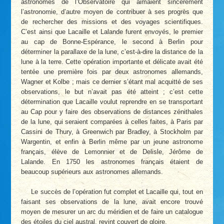
astronomes de l’Observatoire qui aimaient sincèrement
l’astronomie, d’autre moyen de contribuer à ses progrès que
de rechercher des missions et des voyages scientifiques.
C’est ainsi que Lacaille et Lalande furent envoyés, le premier
au cap de Bonne-Espérance, le second à Berlin pour
déterminer la parallaxe de la lune, c’est-à-dire la distance de la
lune à la terre. Cette opération importante et délicate avait été
tentée une première fois par deux astronomes allemands,
Wagner et Kolbe ; mais ce dernier s’étant mal acquitté de ses
observations, le but n’avait pas été atteint ; c’est cette
détermination que Lacaille voulut reprendre en se transportant
au Cap pour y faire des observations de distances zénithales
de la lune, qui seraient comparées à celles faites, à Paris par
Cassini de Thury, à Greenwich par Bradley, à Stockholm par
Wargentin, et enfin à Berlin même par un jeune astronome
français, élève de Lemonnier et de Delisle, Jérôme de
Lalande. En 1750 les astronomes français étaient de
beaucoup supérieurs aux astronomes allemands.
Le succès de l’opération fut complet et Lacaille qui, tout en
faisant ses observations de la lune, avait encore trouvé
moyen de mesurer un arc du méridien et de faire un catalogue
des étoiles du ciel austral, revint couvert de gloire.