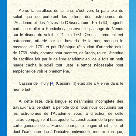
Après la parallaxe de la lune, c’est vers la parallaxe du
soleil que se portèrent les efforts des astronomes de
l’Académie et des élèves de l’Observatoire. En 1760, Legentil
partit pour aller à Pondichéry observer le passage de Vénus
sur le disque du soleil le 21 juin 1761. On sait comment cet
astronome, attardé par les hasards de la mer, manqua le
passage de 1761 et prit l’héroïque résolution d’attendre celui
de 1769. Mais, comme pour montrer, dit Arago, toute l’étendue
du sacrifice fait par le célèbre académicien, celle fois un petit
nuage cacha le soleil tout juste le temps nécessaire pour
empêcher de voir le phénomène.
Cassini de Thury
[
4
]
(Cassini III) était allé à Vienne dans le
même but.
À cette liste, déjà longue et néanmoins incomplète des
travaux faits pendant la période dont nous nous occupons par
les astronomes de l’Académie sous la direction de celle
illustre compagnie, il faut ajouter la construction de la première
carte générale de la France, entreprise longue et difficile, et
dont l’exécution due à l’initiative individuelle montre bien que,