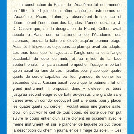
La construction du Palais de l’Académie fut commencée
en 1667 ; le 21 juin de la même année les astronomes de
l’Académie, Picard, Lahire, y observèrent le solstice et
déterminèrent l’orientation des façades. L’année suivante, J.
D. Cassini que, sur la désignation de Picard, Colbert avait
appelé à Paris comme astronome de l’Académie des
sciences, trouva le bâtiment élevé jusqu’au premier étage.
Aussitôt il fit diverses objections au plan qui avait été adopté.
Les trois tours que l’on ajoutait à l’angle oriental et à l’angle
occidental du coté du midi, et au milieu de la face
septentrionale, lui paraissaient empêcher l’usage important
qu’on aurait pu faire de ces murailles pour y appliquer quatre
quarts de cercle capables par leur grandeur de donner les
secondes d’arc. Cassini aurait voulu que le bâtiment fût un
grand instrument. Il proposait donc « d’élever les tours
jusqu’au second étage et de bâtir au-dessus une grande salle
carrée avec un corridor découvert tout à l’entour, pour y placer
les quatre quarts du cercle. Il voulait aussi une grande salle,
d’où l’on pût voir le ciel de tous cotés, de sorte que l’on pût
suivre le cours entier d’un astre d’orient en occident avec le
même instrument, et sur le plancher de laquelle on pût tracer
la description du chemin journalier de l’image du soleil. » Ces