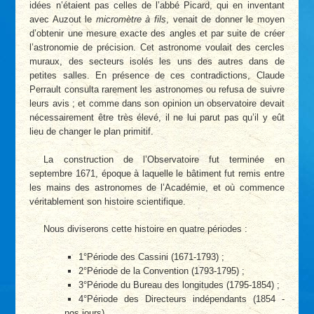
idées n’étaient pas celles de l’abbé Picard, qui en inventant
avec Auzout le
micromètre à fils
, venait de donner le moyen
d’obtenir une mesure exacte des angles et par suite de créer
l’astronomie de précision. Cet astronome voulait des cercles
muraux, des secteurs isolés les uns des autres dans de
petites salles. En présence de ces contradictions, Claude
Perrault consulta rarement les astronomes ou refusa de suivre
leurs avis ; et comme dans son opinion un observatoire devait
nécessairement être très élevé, il ne lui parut pas qu’il y eût
lieu de changer le plan primitif.
La construction de l’Observatoire fut terminée en
septembre 1671, époque à laquelle le bâtiment fut remis entre
les mains des astronomes de l’Académie, et où commence
véritablement son histoire scientifique.
Nous diviserons cette histoire en quatre périodes :
1°Période des Cassini (1671-1793) ;
2°Période de la Convention (1793-1795) ;
3°Période du Bureau des longitudes (1795-1854) ;
4°Période des Directeurs indépendants (1854 -
nos jours).