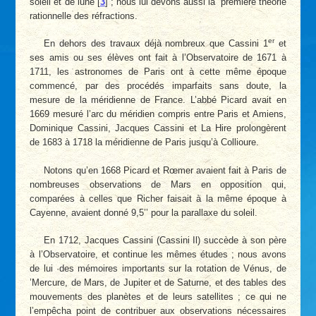
soleil et de lune
[
3
]
; nous lui devons aussi la ’première théorie
rationnelle des réfractions.
er
En dehors des travaux déjà nombreux que Cassini 1
et
ses amis ou ses élèves ont fait à l’Observatoire de 1671 à
1711, les astronomes de Paris ont à cette même époque
commencé, par des procédés imparfaits sans doute, la
mesure de la méridienne de France. L’abbé Picard avait en
1669 mesuré l’arc du méridien compris entre Paris et Amiens,
Dominique Cassini, Jacques Cassini et La Hire prolongèrent
de 1683 à 1718 la méridienne de Paris jusqu’à Collioure.
Notons qu’en 1668 Picard et Rœmer avaient fait à Paris de
nombreuses observations de Mars en opposition qui,
comparées à celles que Richer faisait à la même époque à
Cayenne, avaient donné 9,5’’ pour la parallaxe du soleil.
En 1712, Jacques Cassini (Cassini Il) succède à son père
à l’Observatoire, et continue les mêmes études ; nous avons
de lui
·
des mémoires importants sur la rotation de Vénus, de
’Mercure, de Mars, de Jupiter et de Saturne, et des tables des
mouvements des planètes et de leurs satellites ; ce qui ne
l’empêcha point de contribuer aux observations nécessaires