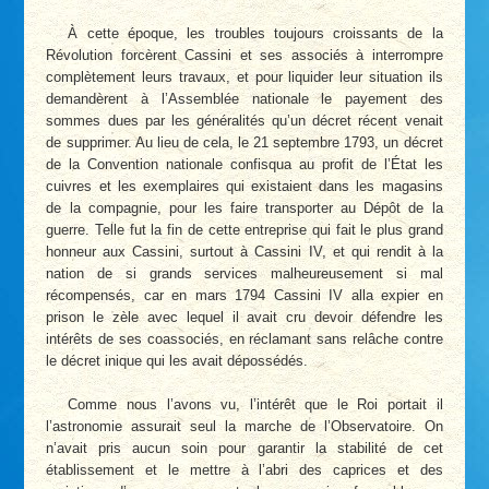
À cette époque, les troubles toujours croissants de la
Révolution forcèrent Cassini et ses associés à interrompre
complètement leurs travaux, et pour liquider leur situation ils
demandèrent à l’Assemblée nationale le payement des
sommes dues par les généralités qu’un décret récent venait
de supprimer. Au lieu de cela, le 21 septembre 1793, un décret
de la Convention nationale confisqua au profit de l’État les
cuivres et les exemplaires qui existaient dans les magasins
de la compagnie, pour les faire transporter au Dépôt de la
guerre. Telle fut la fin de cette entreprise qui fait le plus grand
honneur aux Cassini, surtout à Cassini IV, et qui rendit à la
nation de si grands services malheureusement si mal
récompensés, car en mars 1794 Cassini IV alla expier en
prison le zèle avec lequel il avait cru devoir défendre les
intérêts de ses coassociés, en réclamant sans relâche contre
le décret inique qui les avait dépossédés.
Comme nous l’avons vu, l’intérêt que le Roi portait il
l’astronomie assurait seul la marche de l’Observatoire. On
n’avait pris aucun soin pour garantir la stabilité de cet
établissement et le mettre à l’abri des caprices et des