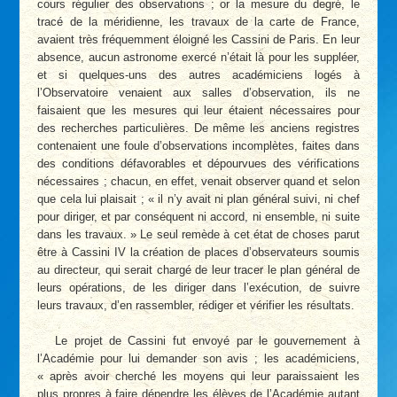
cours régulier des observations ; or la mesure du degré, le
tracé de la méridienne, les travaux de la carte de France,
avaient très fréquemment éloigné les Cassini de Paris. En leur
absence, aucun astronome exercé n’était là pour les suppléer,
et si quelques-uns des autres académiciens logés à
l’Observatoire venaient aux salles d’observation, ils ne
faisaient que les mesures qui leur étaient nécessaires pour
des recherches particulières. De même les anciens registres
contenaient une foule d’observations incomplètes, faites dans
des conditions défavorables et dépourvues des vérifications
nécessaires ; chacun, en effet, venait observer quand et selon
que cela lui plaisait ; « il n’y avait ni plan général suivi, ni chef
pour diriger, et par conséquent ni accord, ni ensemble, ni suite
dans les travaux. » Le seul remède à cet état de choses parut
être à Cassini IV la création de places d’observateurs soumis
au directeur, qui serait chargé de leur tracer le plan général de
leurs opérations, de les diriger dans l’exécution, de suivre
leurs travaux, d’en rassembler, rédiger et vérifier les résultats.
Le projet de Cassini fut envoyé par le gouvernement à
l’Académie pour lui demander son avis ; les académiciens,
« après avoir cherché les moyens qui leur paraissaient les
plus propres à faire dépendre les élèves de l’Académie autant