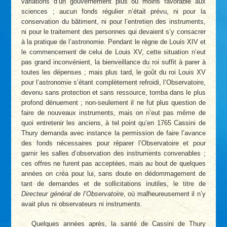
variations d’un gouvernement plus ou moins favorable aux
sciences ; aucun fonds régulier n’était prévu, ni pour la
conservation du bâtiment, ni pour l’entretien des instruments,
ni pour le traitement des personnes qui devaient s’y consacrer
à la pratique de l’astronomie. Pendant le règne de Louis XIV et
le commencement de celui de Louis XV, cette situation n’eut
pas grand inconvénient, la bienveillance du roi suffit à parer à
toutes les dépenses ; mais plus tard, le goût du roi Louis XV
pour l’astronomie s’étant complètement refroidi, l’Observatoire,
devenu sans protection et sans ressource, tomba dans le plus
profond dénuement ; non-seulement il ne fut plus question de
faire de nouveaux instruments, mais on n’eut pas même de
quoi entretenir les anciens, à tel point qu’en 1765 Cassini de
Thury demanda avec instance la permission de faire l’avance
des fonds nécessaires pour réparer l’Observatoire et pour
garnir les salles d’observation des instruments convenables ;
ces offres ne furent pas acceptées, mais au bout de quelques
années on créa pour lui, sans doute en dédommagement de
tant de demandes et de sollicitations inutiles, le titre de
Directeur général de l’Observatoire
, où malheureusement il n’y
avait plus ni observateurs ni instruments.
Quelques années après, la santé de Cassini de Thury