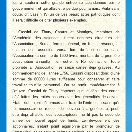
lui, à soutenir cette grande entreprise abandonnée par le
gouvernement et qui allait être perdue pour jamais. Voilà sans
doute, dit Cassini IV, un de Ces beaux actes patriotiques dont
il serait difficile de citer plusieurs exemples.
Cassini de Thury, Camus et Montigny, membres de
l’Académie des sciences, furent nommés directeurs de
l’Association ; Borda, fermier général, en fut le trésorier, et
chacun des associés versa lors de son entrée dans
l’Association la somme de 1600 livres montant de la première
souscription annuelle ; en outre, le Roi donnait en toute
propriété à l’Association les seize cartes déjà gravées. Au
commencement de l’année 1756, Cassini disposait donc d’une
somme de 80000 livres suffisante pour conserver et faire
travailler tout le personnel. On se remit immédiatement à
l’œuvre. Cassini de Thury espérant que le débit des cartes
déjà faites, les traités passés avec les généralités des divers
États, suffiraient désormais aux frais de l’entreprise sans qu’il
fût nécessaire de recourir de nouveau à la générosité, peut-
être déjà affaiblie, des souscripteurs, ne fit pas la seconde
année de nouvel appel de fonds. Le dévouement des
actionnaires, n’étant point aiguillonné par le promoteur de