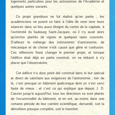
logements particuliers pour les astronomes de l’Académie et
quelques autres savants.
Ce projet grandiose ne fut réalisé qu’en partie ; les
académiciens ne purent se faire à l’idée de venir tenir leurs
séances dans un lieu aussi éloigné du centre de la capitale, à
l’extrémité du faubourg Saint-Jacques, où il n’y avait alors
qu’enclos plantés de vignes et quelques rares couvents.
D’ailleurs le mélange des instruments d’astronomie, de
mécanique et de chimie n’eût causé que gêne et confusion.
Ces réflexions firent changer le premier projet, et lorsque
l’édifice était déjà en partie construit, on se réduisit à n’y
placer que l’observatoire.
Cet édifice n’a donc point été construit dans le but spécial
et direct de satisfaire aux exigences de l’astronomie ; loin de
là, c’est presque un bâtiment quelconque dont on s’est servi
faute de mieux ; et c’est ce qui explique que depuis J. D.
Cassini jusqu’à aujourd’hui, tous les directeurs se sont plaints
de l’incommodité du bâtiment, et en ont, au moins dans une
certaine période de leur carrière scientifique, demandé, soit la
démolition presque complète, soit le transfert.