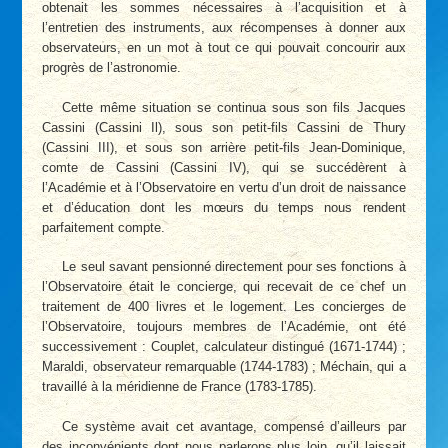
obtenait les sommes nécessaires à l’acquisition et à
l’entretien des instruments, aux récompenses à donner aux
observateurs, en un mot à tout ce qui pouvait concourir aux
progrès de l’astronomie.
Cette même situation se continua sous son fils Jacques
Cassini (Cassini Il), sous son petit-fils Cassini de Thury
(Cassini III), et sous son arrière petit-fils Jean-Dominique,
comte de Cassini (Cassini IV), qui se succédèrent à
l’Académie et à l’Observatoire en vertu d’un droit de naissance
et d’éducation dont les mœurs du temps nous rendent
parfaitement compte.
Le seul savant pensionné directement pour ses fonctions à
l’Observatoire était le concierge, qui recevait de ce chef un
traitement de 400 livres et le logement. Les concierges de
l’Observatoire, toujours membres de l’Académie, ont été
successivement : Couplet, calculateur distingué (1671-1744) ;
Maraldi, observateur remarquable (1744-1783) ; Méchain, qui a
travaillé à la méridienne de France (1783-1785).
Ce système avait cet avantage, compensé d’ailleurs par
des inconvénients dont nous parlerons plus loin, qu’il laissait