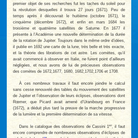
premier objet de ses recherches fut les taches du soleil pour
la révolution desquelles il trouva 27 jours (1671). Peu de
temps après il découvrait le huitième (octobre 1671), le
cinquième (décembre 1672), et enfin en mars 1684 les
troisième et quatrième satellites de Saturne. En 1677 il
présente à l’Académie une nouvelle détermination de la durée
de la rotation de Jupiter. Toujours dans le même ordre d’idées,
il publie en 1692 une carte de la lune, très belle et très exacte,
et la théorie des librations de cet astre. Les comètes, qu’il
avait commencé à observer en Italie, ne furent point d’ailleurs
négligées, et nous avons de lui de précieuses observations
des comètes de 1672,1677, 1680, 1682,1702,1706 et 1708.
À ces nombreux travaux il faut encore joindre le calcul
sans cesse renouvelé des tables du mouvement des satellites
de Jupiter et l’observation de leurs éclipses, observations dont
Rœmer, que Picard avait amené d’Uranibourg en France
(1672), a déduit plus tard la preuve de la marche progressive
de la lumière et la première détermination de sa vitesse.
er
Dans le catalogue des observations de Cassini 1
, il faut
encore comprendre de nombreuses observations d’éclipses de