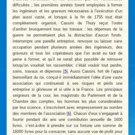
difficultés ; les premières années furent employées à former
les ingénieurs et les graveurs nécessaires à l’exécution d’un
plan aussi vaste, et lorsque à la fin de 1755 tout était
complètement organisé, Cassini de Thury reçut l’ordre
d’arrêter brusquement tous les travaux : les dépenses de la
guerre ne permettaient plus la distraction d’aucun fonds.
Interrompre une pareille entreprise, renvoyer ou laisser sans
occupation pendant plusieurs années des ingénieurs, des
graveurs et tous les copérateurs que l’on avait eu tant de
peine à former, et qu’il ne serait plus possible de retrouver
lorsqu’on voudrait les rassembler, c’était vouloir tout perdre,
soins, travaux et dépenses
[
5
]
. Aussi Cassini, fort de l’appui
bienveillant du roi, conçut-il immédiatement l’idée d’une vaste
association qui continuerait à ses risques et périls une
entreprise si glorieuse et si utile à la France. Les principaux
seigneurs de la cour, les magistrats du Parlement et de la
Chambre des comptes, les hommes les plus considérables
par leur science, s’inscrivirent avec empressement au nombre
des membres de l’association
[
6
]
. Chacun d’eux s’engageait à
fournir pendant dix ans une contribution annuelle de 1600
livres, c’est-à-dire à prendre sur sa fortune une somme de
16000 livres pour la consacrer, sans aucune vue de profit pour