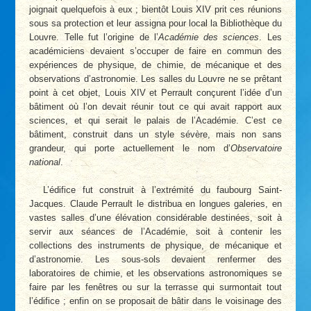
joignait quelquefois à eux ; bientôt Louis XIV prit ces réunions
sous sa protection et leur assigna pour local la Bibliothèque du
Louvre. Telle fut l’origine de l’
Académie des sciences
. Les
académiciens devaient s’occuper de faire en commun des
expériences de physique, de chimie, de mécanique et des
observations d’astronomie. Les salles du Louvre ne se prêtant
point à cet objet, Louis XIV et Perrault conçurent l’idée d’un
bâtiment où l’on devait réunir tout ce qui avait rapport aux
sciences, et qui serait le palais de l’Académie. C’est ce
bâtiment, construit dans un style sévère, mais non sans
grandeur, qui porte actuellement le nom d’
Observatoire
national
.
L’édifice fut construit à l’extrémité du faubourg Saint-
Jacques. Claude Perrault le distribua en longues galeries, en
vastes salles d’une élévation considérable destinées, soit à
servir aux séances de l’Académie, soit à contenir les
collections des instruments de physique, de mécanique et
d’astronomie. Les sous-sols devaient renfermer des
laboratoires de chimie, et les observations astronomiques se
faire par les fenêtres ou sur la terrasse qui surmontait tout
l’édifice ; enfin on se proposait de bâtir dans le voisinage des