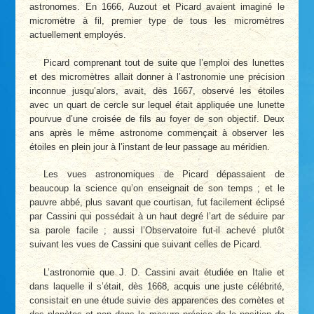
astronomes. En 1666, Auzout et Picard avaient imaginé le
micromètre à fil, premier type de tous les micromètres
actuellement employés.
Picard comprenant tout de suite que l’emploi des lunettes
et des micromètres allait donner à l’astronomie une précision
inconnue jusqu’alors, avait, dès 1667, observé les étoiles
avec un quart de cercle sur lequel était appliquée une lunette
pourvue d’une croisée de fils au foyer de son objectif. Deux
ans après le même astronome commençait à observer les
étoiles en plein jour à l’instant de leur passage au méridien.
Les vues astronomiques de Picard dépassaient de
beaucoup la science qu’on enseignait de son temps ; et le
pauvre abbé, plus savant que courtisan, fut facilement éclipsé
par Cassini qui possédait à un haut degré l’art de séduire par
sa parole facile ; aussi l’Observatoire fut-il achevé plutôt
suivant les vues de Cassini que suivant celles de Picard.
L’astronomie que J. D. Cassini avait étudiée en Italie et
dans laquelle il s’était, dès 1668, acquis une juste célébrité,
consistait en une étude suivie des apparences des comètes et