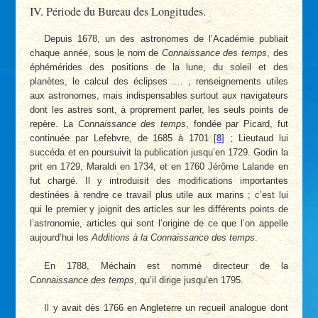
IV. Période du Bureau des Longitudes.
Depuis 1678, un des astronomes de l’Académie publiait
chaque année, sous le nom de
Connaissance des temps
, des
éphémérides des positions de la lune, du soleil et des
planètes, le calcul des éclipses .... , renseignements utiles
aux astronomes, mais indispensables surtout aux navigateurs
dont les astres sont, à proprement parler, les seuls points de
repère. La
Connaissance des temps
, fondée par Picard, fut
continuée par Lefebvre, de 1685 à 1701
[
8
]
; Lieutaud lui
succéda et en poursuivit la publication jusqu’en 1729. Godin la
prit en 1729, Maraldi en 1734, et en 1760 Jérôme Lalande en
fut chargé. Il y introduisit des modifications importantes
destinées à rendre ce travail plus utile aux marins ; c’est lui
qui le premier y joignit des articles sur les différents points de
l’astronomie, articles qui sont l’origine de ce que l’on appelle
aujourd’hui les
Additions à la Connaissance des temps
.
En 1788, Méchain est nommé directeur de la
Connaissance des temps
, qu’il dirige jusqu’en 1795.
Il y avait dès 1766 en Angleterre un recueil analogue dont