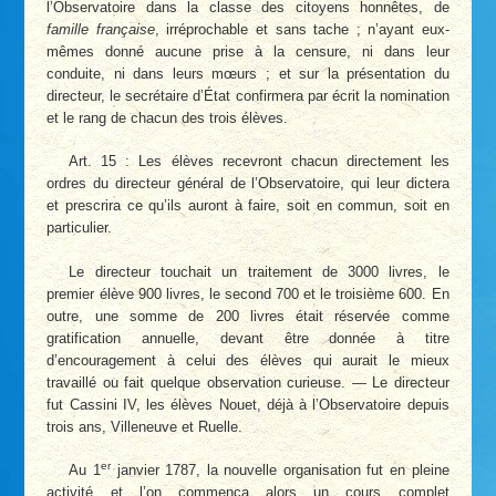
l’Observatoire dans la classe des citoyens honnêtes, de
famille française
, irréprochable et sans tache ; n’ayant eux-
mêmes donné aucune prise à la censure, ni dans leur
conduite, ni dans leurs mœurs ; et sur la présentation du
directeur, le secrétaire d’État confirmera par écrit la nomination
et le rang de chacun des trois élèves.
Art. 15 : Les élèves recevront chacun directement les
ordres du directeur général de l’Observatoire, qui leur dictera
et prescrira ce qu’ils auront à faire, soit en commun, soit en
particulier.
Le directeur touchait un traitement de 3000 livres, le
premier élève 900 livres, le second 700 et le troisième 600. En
outre, une somme de 200 livres était réservée comme
gratification annuelle, devant être donnée à titre
d’encouragement à celui des élèves qui aurait le mieux
travaillé ou fait quelque observation curieuse. — Le directeur
fut Cassini IV, les élèves Nouet, déjà à l’Observatoire depuis
trois ans, Villeneuve et Ruelle.
er
Au 1
janvier 1787, la nouvelle organisation fut en pleine
activité et l’on commença alors un cours complet