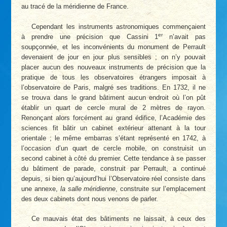
au tracé de la méridienne de France.
Cependant les instruments astronomiques commençaient
er
à prendre une précision que Cassini 1
n’avait pas
soupçonnée, et les inconvénients du monument de Perrault
devenaient de jour en jour plus sensibles ; on n’y pouvait
placer aucun des nouveaux instruments de précision que la
pratique de tous les observatoires étrangers imposait à
l’observatoire de Paris, malgré ses traditions. En 1732, il ne
se trouva dans le grand bâtiment aucun endroit où l’on pût
établir un quart de cercle mural de 2 mètres de rayon.
Renonçant alors forcément au grand édifice, l’Académie des
sciences fit bâtir un cabinet extérieur attenant à la tour
orientale ; le même embarras s’étant représenté en 1742, à
l’occasion d’un quart de cercle mobile, on construisit un
second cabinet à côté du premier. Cette tendance à se passer
du bâtiment de parade, construit par Perrault, a continué
depuis, si bien qu’aujourd’hui l’Observatoire réel consiste dans
une annexe,
la salle méridienne
, construite sur l’emplacement
des deux cabinets dont nous venons de parler.
Ce mauvais état des bâtiments ne laissait, à ceux des