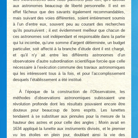
aux astronomes beaucoup de liberté personnelle. Il est en
effet fâcheux que des savants également recommandables,
mais suivant des voies différentes, soient entièrement soumis
à l’un d’entre eux, souvent peu au courant des recherches
qu’ils poursuivent ; il est évidemment meilleur que chacun de
ces astronomes soit indépendant et responsable dans la partie
qui lui incombe, qu’une somme d’argent déterminée, un budget
particulier, soit affecté à la branche d’étude dont il est chargé,
et qu’il n’y ait entre les différents astronomes d’un
observatoire d’autre subordination scientifique forcée que celle
nécessaire à l’exécution commune des travaux astronomiques
qui les intéressent tous à la fois, et pour l’accomplissement
desquels l’établissement a été institué.
À l’époque de la construction de l’Observatoire, les
méthodes d’observations astronomiques subissaient une
révolution profonde dont les résultats pouvaient encore être
douteux pour beaucoup de bons esprits. Les lunettes
tendaient à se substituer aux pinnules pour la mesure de la
hauteur des astres et pour celle des angles ; Morin avait en
1634 appliqué la lunette aux instruments divisés, et le premier
vu les étoiles en plein jour, doublant ainsi la vie des