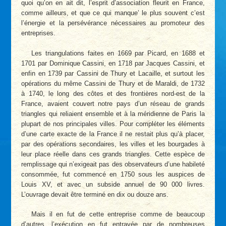
quoi qu’on en ait dit, l’esprit d’association fleurit en France,
comme ailleurs, et que ce qui manque’ le plus souvent c’est
l’énergie et la persévérance nécessaires au promoteur des
entreprises.
Les triangulations faites en 1669 par Picard, en 1688 et
1701 par Dominique Cassini, en 1718 par Jacques Cassini, et
enfin en 1739 par Cassini de Thury et Lacaille, et surtout les
opérations du même Cassini de Thury et de Maraldi, de 1732
à 1740, le long des côtes et des frontières nord-est de la
France, avaient couvert notre pays d’un réseau de grands
triangles qui reliaient ensemble et à la méridienne de Paris la
plupart de nos principales villes. Pour compléter les éléments
d’une carte exacte de la France il ne restait plus qu’à placer,
par des opérations secondaires, les villes et les bourgades à
leur place réelle dans ces grands triangles. Cette espèce de
remplissage qui n’exigeait pas des observateurs d’une habileté
consommée, fut commencé en 1750 sous les auspices de
Louis XV, et avec un subside annuel de 90 000 livres.
L’ouvrage devait être terminé en dix ou douze ans.
Mais il en fut de cette entreprise comme de beaucoup
d’autres, l’exécution en fut entravée par de nombreuses