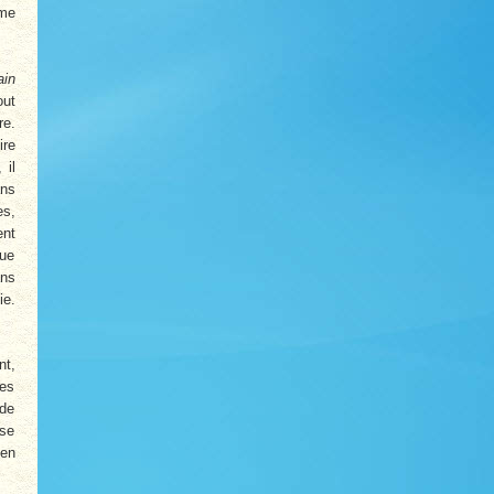
ême
ain
out
re.
ire
 il
ans
es,
ent
lue
ans
ie.
nt,
Les
 de
 se
 en