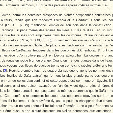
x safsaf
, Forsk., lesquelles servent de fermoirs aux petites boules de fle
 de
Carthamus tinctorius
, L., ou à des pétales séparés d’
Alcea ficifolia
, Cav.
l’
Alcea
, parmi les centaines d’espèces de plantes égyptiennes énumérées 
auteurs, tandis que l’on rencontre l’
Acacia
et le
Carthamus
sous les no
ne (lib. XIII, p. 19) mentionne l’emploi de son bois dans la construction
annage ; il parle même des épines trouvées sur les feuilles ; en un mot,
ajoute que les feuilles sont employées dans les couronnes. Plusieurs des anci
s
ou
knekas
(Pline, 1. XXI, p. 53), il n’est reconnaissable qu’à son caract
i donne une espèce d’huile. De plus, il est indiqué comme existant à l’é
er
s fleurs de
Carthamus
trouvées dans les couronnes d’Amenhotep 1
ont ga
e l’espèce qu’on cultive partout en Égypte aujourd’hui. La couleur a chan
 de rouge en rouge brun ou orangé. Quand on met ces plantes dans de l’eau,
nous voyons ces fleurs de quelque trente ou trente-cinq siècles prêter une tei
nt
[
3
]
. Pour la première fois, les quatre plantes que je viens de nommer ont 
Les feuilles de
Salix safsaf
, qui forment la plus grande partie des couron
nt en rien de celles d’aujourd’hui et cette espèce est commune en Égypte. El
 indiquent ainsi une saison avancée de l’année. A cet égard, elles diffèrent 
dans le même cercueil - non pas dans les mêmes couronnes que le
Salix
- m
ps
. Ces dernières ressemblent beaucoup aux couronnes trouvées sur la mo
des dix-huitième et dix-neuvième dynasties pour les transporter d’un cavea
-Bahari, où un nouveau cercueil fut fait pour Ramsès Il, on a peut-être renouv
eut-être aussi a-t-on ajouté quelques nouvelles couronnes aux anciennes