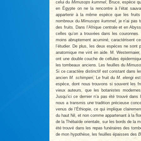
celui du
Mimusops kummel
, Bruce, espèce qu’
en Égypte on ne la rencontre à l’état sauv
appartenir à la même espèce que les fruit
nombreux du
Mimusops kummel
, je n’ai pas 
des fruits. Dans l’Afrique centrale et en Abys
celles qu’on a trouvées dans les couronnes. U
moins abruptement acuminé, caractérisent ces
l’étudier. De plus, les deux espèces ne sont
anatomique me vint en aide. M. Westermaier, d
ont une double couche de cellules épidermique
les tombeaux anciens. Les feuilles du
Mimuso
Si ce caractère distinctif est constant dans 
ancien
M. schimperi,
Le fruit du
M. elengi
est
espèce, dont nous trouvons si souvent les fr
vieux auteurs, que les botanistes moderne
Jusqu’ici ce dernier n’a pas été trouvé dans 
nous a transmis une tradition précieuse conc
venus de l’Éthiopie, ce qui implique claireme
du haut Nil, et non comme appartenant à la flo
de la Thébaïde orientale, sur les bords de la m
été trouvé dans les repas funéraires des tom
de mon hypothèse, les feuilles épaisses des
B