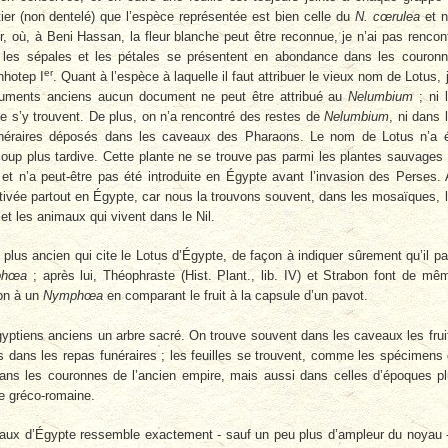
ier (non dentelé) que l’espèce représentée est bien celle du
N. cœrulea
et 
r, où, à Beni Hassan, la fleur blanche peut être reconnue, je n’ai pas rencon
les sépales et les pétales se présentent en abondance dans les couron
er
nhotep I
. Quant à l’espèce à laquelle il faut attribuer le vieux nom de Lotus, j
onuments anciens aucun document ne peut être attribué au
Nelumbium
; ni 
e, ne s’y trouvent. De plus, on n’a rencontré des restes de
Nelumbium
, ni dans 
 funéraires déposés dans les caveaux des Pharaons. Le nom de Lotus n’a 
up plus tardive. Cette plante ne se trouve pas parmi les plantes sauvages
e et n’a peut-être pas été introduite en Égypte avant l’invasion des Perses.
ivée partout en Égypte, car nous la trouvons souvent, dans les mosaïques, 
t les animaux qui vivent dans le Nil.
le plus ancien qui cite le Lotus d’Égypte, de façon à indiquer sûrement qu’il pa
phœa
; après lui, Théophraste (Hist. Plant., lib. IV) et Strabon font de mê
ion à un
Nymphœa
en comparant le fruit à la capsule d’un pavot.
yptiens anciens un arbre sacré. On trouve souvent dans les caveaux les frui
s dans les repas funéraires ; les feuilles se trouvent, comme les spécimens
ans les couronnes de l’ancien empire, mais aussi dans celles d’époques p
e gréco-romaine.
aux d’Égypte ressemble exactement - sauf un peu plus d’ampleur du noyau 