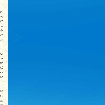
’on
es,
nts
ve,
 de
nte
ion
eur
nte
 de
été
les
ens
ait
mme
 au