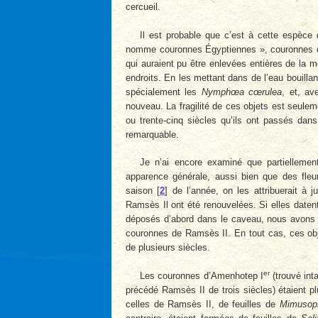
cercueil.
Il est probable que c’est à cette espèce 
nomme couronnes Égyptiennes », couronnes d
qui auraient pu être enlevées entières de la m
endroits. En les mettant dans de l’eau bouillante
spécialement les
Nymphœa cœrulea
, et, av
nouveau. La fragilité de ces objets est seulem
ou trente-cinq siècles qu’ils ont passés da
remarquable.
Je n’ai encore examiné que partiellemen
apparence générale, aussi bien que des fleur
saison
[
2
]
de l’année, on les attribuerait à j
Ramsès Il ont été renouvelées. Si elles daten
déposés d’abord dans le caveau, nous avons a
couronnes de Ramsès II. En tout cas, ces ob
de plusieurs siècles.
er
Les couronnes d’Amenhotep I
(trouvé int
précédé Ramsès II de trois siècles) étaient 
celles de Ramsès II, de feuilles de
Mimusop