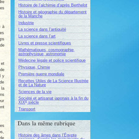
dre
Histoire de l’alchimie d’après Berthelot
les
Histoire et géographie du département
de la Manche
Industrie
u à
La science dans l’antiquité
tes
La science dans l’art
rps
Livres et presse scientifiques
 de
Mathématiques, cosmographie,
astrophysique, astronomie
Médecine légale et police scientifique
 et
Physique, Chimie
 de
Première guerre mondiale
l y
Recettes Utiles de La Science Illustrée
 de
et de La Nature
 la
Sciences de la vie
ans
Société et artisanat japonais à la fin du
eur
e
XIX
siècle
ent
Transport
Dans la même rubrique
les
os,
Histoire des âmes dans l’Égypte
 de