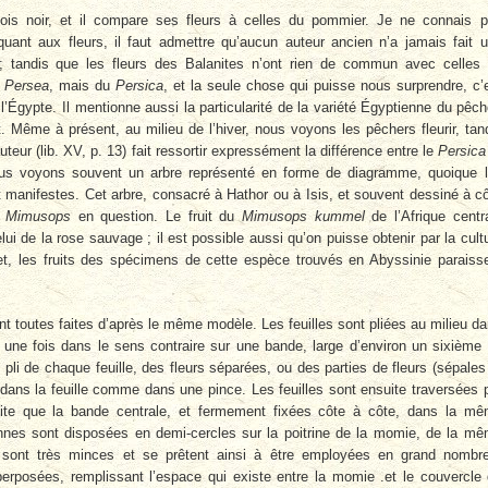
ois noir, et il compare ses fleurs à celles du pommier. Je ne connais 
uant aux fleurs, il faut admettre qu’aucun auteur ancien n’a jamais fait 
 tandis que les fleurs des Balanites n’ont rien de commun avec celles
u
Persea
, mais du
Persica
, et la seule chose qui puisse nous surprendre, c’
l’Égypte. Il mentionne aussi la particularité de la variété Égyptienne du pêch
t. Même à présent, au milieu de l’hiver, nous voyons les pêchers fleurir, tan
teur (lib. XV, p. 13) fait ressortir expressément la différence entre le
Persica
us voyons souvent un arbre représenté en forme de diagramme, quoique 
ent manifestes. Cet arbre, consacré à Hathor ou à Isis, et souvent dessiné à c
e
Mimusops
en question. Le fruit du
Mimusops kummel
de l’Afrique centr
de la rose sauvage ; il est possible aussi qu’on puisse obtenir par la cult
fet, les fruits des spécimens de cette espèce trouvés en Abyssinie paraiss
nt toutes faites d’après le même modèle. Les feuilles sont pliées au milieu d
e une fois dans le sens contraire sur une bande, large d’environ un sixième
e pli de chaque feuille, des fleurs séparées, ou des parties de fleurs (sépales
 dans la feuille comme dans une pince. Les feuilles sont ensuite traversées 
roite que la bande centrale, et fermement fixées côte à côte, dans la m
nnes sont disposées en demi-cercles sur la poitrine de la momie, de la m
es sont très minces et se prêtent ainsi à être employées en grand nombr
erposées, remplissant l’espace qui existe entre la momie .et le couvercle