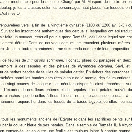
 valeur inestimable pour la science. Chargé par M. Maspero de mettre en or
oulaq, je les ai classés selon les personnages haut placés, sur lesquels on 
er
à Aahmes 1
.
enouvelées vers la fin de la vingtième dynastie (1100 ou 1200 av. J-C.) o
 Suivant les inscriptions authentiques des cercueils, lesquelles ont été tradui
ait faire un nouveau cercueil pour le grand Ramsès, celui dans lequel son co
llement détruit. Dans ce nouveau cercueil se trouvaient plusieurs mètres
ro. Je les ai toutes examinées et me suis rendu compte de leur composition.
 de feuilles de
mimusops schimperi
, Hochst., pliées ou partagées en deux
fermoirs à des sépales et des pétales de
Nymphœa cœrulea
, Savi, et
 sur de petites bandes de feuilles de palmier dattier. En dehors des couronnes i
 attachées parmi les bandes enroulées autour de la momie, des fleurs entières
 ou vingt pouces de longueur. Les nénufars dispersés ainsi séparément sur
s. L’examen de ces fleurs entières et des sépales et des pétales trouvés d
rs blanches que de celles à fleurs bleues, ne laisse aucun doute quant à l
munément aujourd’hui dans les fossés de la basse Égypte, où elles fleuriss
r tous les monuments anciens de l’Égypte et dans les sacrifices peints sur 
 par la couleur bleue de ses pétales. Dans le temple de Ramsès Il, à Abyd
ien conservée, et en outre une feuille est toujours jointe à chaque grappe