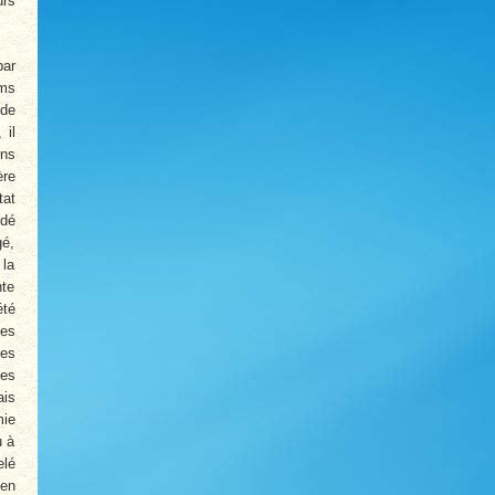
urs
par
ms
 de
 il
ens
ère
tat
rdé
gé,
 la
nte
été
nes
les
des
ais
mie
u à
elé
 en