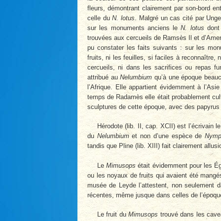
fleurs, démontrant clairement par son-bord ent
celle du
N. lotus
. Malgré un cas cité par Unge
sur les monuments anciens le
N. lotus
dont 
trouvées aux cercueils de Ramsès Il et d’Ame
pu constater les faits suivants : sur les m
fruits, ni les feuilles, si faciles à reconnaîtr
cercueils, ni dans les sacrifices ou repas
attribué au
Nelumbium
qu’à une époque beauco
l’Afrique. Elle appartient évidemment à l’Asi
temps de Radamès elle était probablement cult
sculptures de cette époque, avec des papyrus e
Hérodote (lib. II, cap. XCII) est l’écrivain 
du
Nelumbium
et non d’une espèce de
Nym
tandis que Pline (lib. XIII) fait clairement allus
Le
Mimusops
était évidemment pour les Ég
ou les noyaux de fruits qui avaient été mangé
musée de Leyde l’attestent, non seulement d
récentes, même jusque dans celles de l’époqu
Le fruit du
Mimusops
trouvé dans les cave