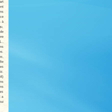
art
ent
ens
nce
s à
gu,
 de
ère
L.,
ans
es.
ps
,
lte
es
is
.
34)
ons
ons
ées
t a
pui