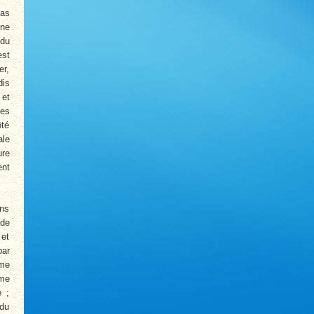
pas
une
 du
est
er,
dis
et
les
ôté
ale
ure
ent
ans
 de
 et
par
ême
ême
e ;
 du