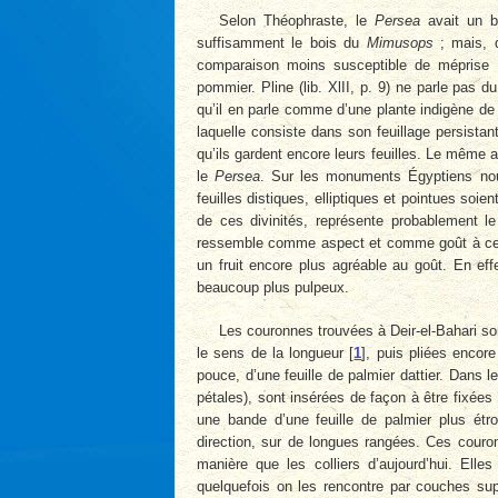
Selon Théophraste, le
Persea
avait un b
suffisamment le bois du
Mimusops
; mais, q
comparaison moins susceptible de méprise ;
pommier. Pline (lib. XlII, p. 9) ne parle pas d
qu’il en parle comme d’une plante indigène de 
laquelle consiste dans son feuillage persistan
qu’ils gardent encore leurs feuilles. Le même au
le
Persea
. Sur les monuments Égyptiens no
feuilles distiques, elliptiques et pointues soi
de ces divinités, représente probablement l
ressemble comme aspect et comme goût à celui 
un fruit encore plus agréable au goût. En ef
beaucoup plus pulpeux.
Les couronnes trouvées à Deir-el-Bahari so
le sens de la longueur
[
1
]
, puis pliées encor
pouce, d’une feuille de palmier dattier. Dans l
pétales), sont insérées de façon à être fixées
une bande d’une feuille de palmier plus ét
direction, sur de longues rangées. Ces couro
manière que les colliers d’aujourd’hui. Ell
quelquefois on les rencontre par couches sup