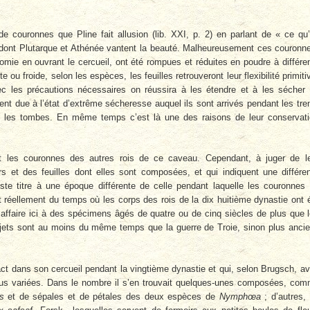
de couronnes que Pline fait allusion (lib. XXI, p. 2) en parlant de « ce qu
ont Plutarque et Athénée vantent la beauté. Malheureusement ces couronn
omie en ouvrant le cercueil, ont été rompues et réduites en poudre à différe
 ou froide, selon les espèces, les feuilles retrouveront leur flexibilité primiti
ec les précautions nécessaires on réussira à les étendre et à les sécher
ent due à l’état d’extrême sécheresse auquel ils sont arrivés pendant les tre
ns les tombes. En même temps c’est là une des raisons de leur conservat
t les couronnes des autres rois de ce caveau. Cependant, à juger de l
s et des feuilles dont elles sont composées, et qui indiquent une différe
uste titre à une époque différente de celle pendant laquelle les couronnes
t réellement du temps où les corps des rois de la dix huitième dynastie ont 
ffaire ici à des spécimens âgés de quatre ou de cinq siècles de plus que 
jets sont au moins du même temps que la guerre de Troie, sinon plus anci
act dans son cercueil pendant la vingtième dynastie et qui, selon Brugsch, av
plus variées. Dans le nombre il s’en trouvait quelques-unes composées, co
s
et de sépales et de pétales des deux espèces de
Nymphœa
; d’autres,