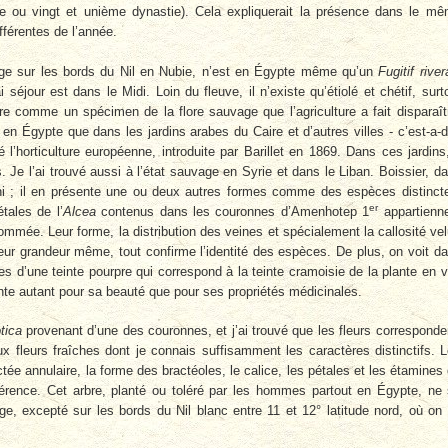
me ou vingt et unième dynastie). Cela expliquerait la présence dans le m
fférentes de l’année.
age sur les bords du Nil en Nubie, n’est en Égypte même qu’un
Fugitif river
éjour est dans le Midi. Loin du fleuve, il n’existe qu’étiolé et chétif, surt
e comme un spécimen de la flore sauvage que l’agriculture a fait disparaît
en Égypte que dans les jardins arabes du Caire et d’autres villes - c’est-a-d
l’horticulture européenne, introduite par Barillet en 1869. Dans ces jardins,
 l’ai trouvé aussi à l’état sauvage en Syrie et dans le Liban. Boissier, d
ini ; il en présente une ou deux autres formes comme des espèces distinct
er
étales de l’
Alcea
contenus dans les couronnes d’Amenhotep 1
appartienn
ommée. Leur forme, la distribution des veines et spécialement la callosité ve
, leur grandeur même, tout confirme l’identité des espèces. De plus, on voit d
 d’une teinte pourpre qui correspond à la teinte cramoisie de la plante en v
nte autant pour sa beauté que pour ses propriétés médicinales.
tica
provenant d’une des couronnes, et j’ai trouvé que les fleurs corresponde
ux fleurs fraîches dont je connais suffisamment les caractères distinctifs. 
ctée annulaire, la forme des bractéoles, le calice, les pétales et les étamines
fférence. Cet arbre, planté ou toléré par les hommes partout en Égypte, ne
ge, excepté sur les bords du Nil blanc entre 11 et 12° latitude nord, où on