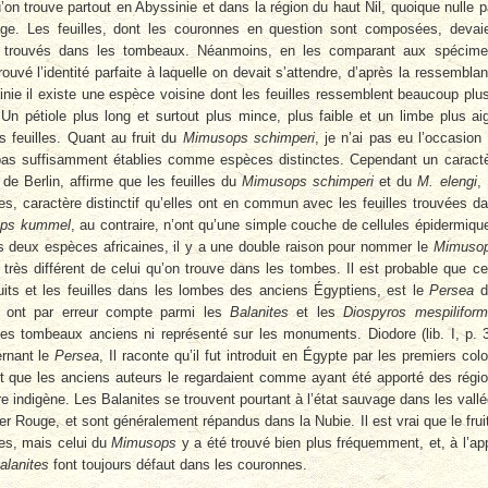
on trouve partout en Abyssinie et dans la région du haut Nil, quoique nulle p
age. Les feuilles, dont les couronnes en question sont composées, devai
s trouvés dans les tombeaux. Néanmoins, en les comparant aux spécim
trouvé l’identité parfaite à laquelle on devait s’attendre, d’après la ressembla
sinie il existe une espèce voisine dont les feuilles ressemblent beaucoup plu
n pétiole plus long et surtout plus mince, plus faible et un limbe plus ai
 feuilles. Quant au fruit du
Mimusops schimperi
, je n’ai pas eu l’occasion
 pas suffisamment établies comme espèces distinctes. Cependant un caract
e Berlin, affirme que les feuilles du
Mimusops schimperi
et du
M. elengi
, 
s, caractère distinctif qu’elles ont en commun avec les feuilles trouvées d
ps kummel
, au contraire, n’ont qu’une simple couche de cellules épidermiqu
les deux espèces africaines, il y a une double raison pour nommer le
Mimuso
 très différent de celui qu’on trouve dans les tombes. Il est probable que ce
uits et les feuilles dans les lombes des anciens Égyptiens, est le
Persea
d
s ont par erreur compte parmi les
Balanites
et les
Diospyros mespiliform
les tombeaux anciens ni représenté sur les monuments. Diodore (lib. I, p. 
ernant le
Persea
, Il raconte qu’il fut introduit en Égypte par les premiers col
nt que les anciens auteurs le regardaient comme ayant été apporté des régi
re indigène. Les Balanites se trouvent pourtant à l’état sauvage dans les vall
er Rouge, et sont généralement répandus dans la Nubie. Il est vrai que le frui
bes, mais celui du
Mimusops
y a été trouvé bien plus fréquemment, et, à l’ap
alanites
font toujours défaut dans les couronnes.