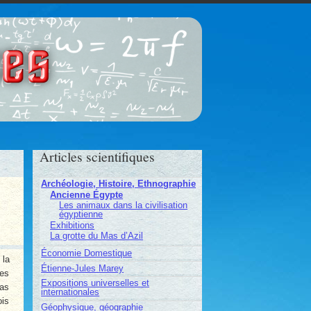
ces
Articles scientifiques
Archéologie, Histoire, Ethnographie
Ancienne Égypte
Les animaux dans la civilisation
égyptienne
Exhibitions
La grotte du Mas d’Azil
Économie Domestique
 la
Étienne-Jules Marey
les
Expositions universelles et
pas
internationales
ois
Géophysique, géographie