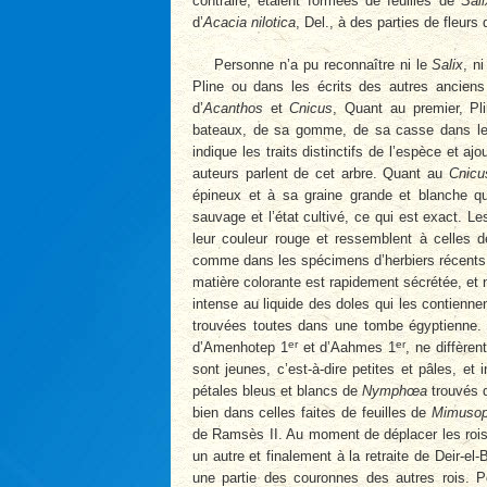
contraire, étaient formées de feuilles de
Sali
d’
Acacia nilotica
, Del., à des parties de fleurs
Personne n’a pu reconnaître ni le
Salix
, ni 
Pline ou dans les écrits des autres anciens 
d’
Acanthos
et
Cnicus
, Quant au premier, Pli
bateaux, de sa gomme, de sa casse dans le t
indique les traits distinctifs de l’espèce et 
auteurs parlent de cet arbre. Quant au
Cnicu
épineux et à sa graine grande et blanche qu
sauvage et l’état cultivé, ce qui est exact. Le
leur couleur rouge et ressemblent à celles d
comme dans les spécimens d’herbiers récents,
matière colorante est rapidement sécrétée, et 
intense au liquide des doles qui les contienne
trouvées toutes dans une tombe égyptienne. 
er
er
d’Amenhotep 1
et d’Aahmes 1
, ne diffère
sont jeunes, c’est-à-dire petites et pâles, et
pétales bleus et blancs de
Nymphœa
trouvés 
bien dans celles faites de feuilles de
Mimuso
de Ramsès II. Au moment de déplacer les rois 
un autre et finalement à la retraite de Deir-el
une partie des couronnes des autres rois. P