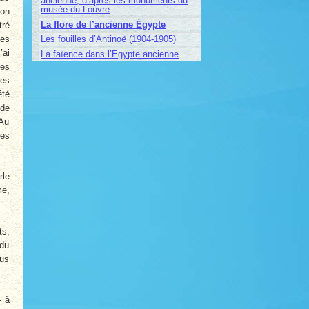
ancienne, d’après les monuments du
musée du Louvre
non
La flore de l’ancienne Égypte
tré
nes
Les fouilles d’Antinoë (1904-1905)
’ai
La faïence dans l’Egypte ancienne
les
les
été
 de
 Au
les
rle
me,
ts,
 du
lus
- à