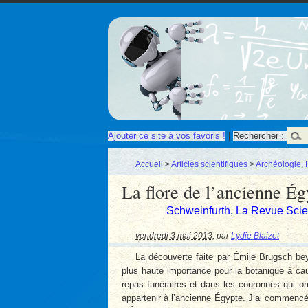
Ajouter ce site à vos favoris !
|
Rechercher :
Accueil
>
Articles scientifiques
>
Archéologie, 
La flore de l’ancienne Ég
Schweinfurth, La Revue Scien
vendredi 3 mai 2013
,
par
Lydie Blaizot
La découverte faite par Émile Brugsch bey,
plus haute importance pour la botanique à ca
repas funéraires et dans les couronnes qui orn
appartenir à l’ancienne Égypte. J’ai commencé 