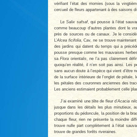
vérifiant l’état des momies (sous la vingtiè
cercueil de fleurs appartenant à des saisons di
Le
Salix safsaf
, qui pousse à l’état sauv
comme beaucoup d’autres plantes dont le vrai s
près de sources ou de canaux. Je le considèr
L’
Alcea ficifolia
, Cav, ne se trouve maintenant 
des jardins qui datent du temps qui a précédé 
pousse presque comme les mauvaises herbes. Je
sa
Flora orientalis
, ne l’a pas clairement déf
quoiqu’en réalité, il n’en soit pas ainsi. Les p
sans aucun doute à l’espèce qui vient d’être n
de la surface intérieure de l’onglet de pétale
les pétales des couronnes anciennes des traces
Les anciens estimaient probablement celle pla
J’ai examiné une tête de fleur d’
Acacia nilo
jusque dans les détails les plus minutieux, a
proportions du pédoncule, la position de la bra
chaque fleur, rien ne présente la moindre di
trouve nulle part complètement à l’état sauva
trouve de grandes forêts riveraines.