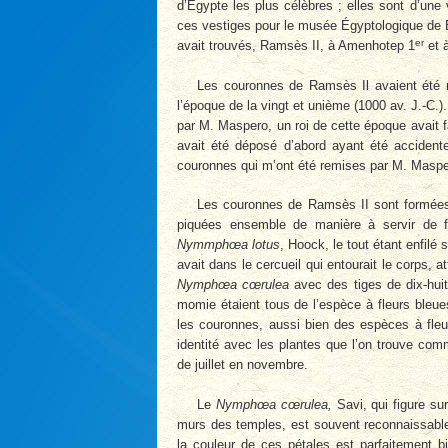
d’Égypte les plus célèbres ; elles sont d’une
ces vestiges pour le musée Égyptologique de B
er
avait trouvés, Ramsès II, à Amenhotep 1
et 
Les couronnes de Ramsès Il avaient été r
l’époque de la vingt et unième (1000 av. J.-C.).
par M. Maspero, un roi de cette époque avait f
avait été déposé d’abord ayant été accidente
couronnes qui m’ont été remises par M. Maspe
Les couronnes de Ramsès II sont formées
piquées ensemble de manière à servir de 
Nymmphœa lotus
, Hoock, le tout étant enfilé
avait dans le cercueil qui entourait le corps,
Nymphœa cœrulea
avec des tiges de dix-huit
momie étaient tous de l’espèce à fleurs bleue
les couronnes, aussi bien des espèces à fleu
identité avec les plantes que l’on trouve com
de juillet en novembre.
Le
Nymphœa cœrulea,
Savi, qui figure su
murs des temples, est souvent reconnaissable
la couleur de ces pétales est parfaitement b